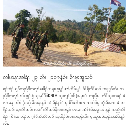
လါယနူၤအါရံၤ ၂၃ သီ၊ ၂၀၁၉နံၣ်။ စီၤမၠးအူသၣ်
ခ့ၣ်အဲၣ်ယူၣ်ကညီဒီကလုာ်စၢဖှိၣ်ကရၢ၊ ဒူပျာ်ယာ်ကီၢ်ရ့ၣ်၊ ၀ီၢ်ရီကီၢ်ဆၣ် အစုဒုၣ်တီၤ က
ညီဒီကလုာ်တၢ်ထူၣ်ဖျဲးသုးမုၢ်ဒိၣ်KNLA သုးရ့ၣ်(၁၆)အၦၤဒီး ကညီပၢၤကီၢ်သုးတဖၣ် ဖဲ
လါယနူၤအါရံၤ(၁၈)သီအနံၤန့ၣ် လဲၤဖီၣ်န့ၢ်၀ဲ ၦၤစိာ်ဆါမၤကၤကသံၣ်မူၤဘှီးဖိအဂၤ ဖဲ ဘ
ရီၣ်သ၀ီ၊ ယ့ကီၢ်ဆၣ်၊ လမၢၢ်ကီၢ်ဆၣ်နီၤဖးကရူၢ်၊ တလၢၤကီၢ်စဲၣ်အပူၤအံၤန့ၣ် ကညီကီၢ်
စဲၣ်၊ ကီၢ်ဆၢဘံၣ်ဘၢဂ့ၢ်၀ီကိတိာ်တခီ ဃ့ထီၣ်၀ဲလၢကဟ့ၣ်လီၤက့ၤဆူအ၀ဲသ့ၣ်အအိၣ်န့ၣ်
လီၤႉ