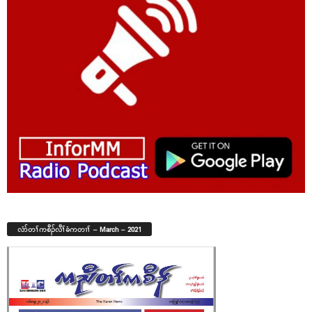
လံာ်တၢ်ကစီၣ်လီၢ်ခံကတၢၢ် – March – 2021