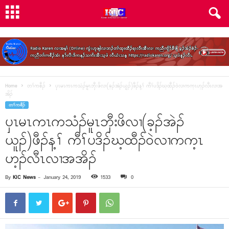
Home
တၢ်ကစီၣ်
ၦၤမၤကၤကသံၣ်မူၤဘှီးဖိလၢ(ခ့ၣ်အဲၣ်ယူၣ်)ဖီၣ်န့ၢ် ကီၢ်ပဒိၣ်ဃ့ထီၣ်၀ဲလၢကက့ၤဟ့ၣ်လီၤလၢအ
အိၣ်
တၢ်ကစီၣ်
ၦၤမၤကၤကသံၣ်မူၤဘှီးဖိလၢ(ခ့ၣ်အဲၣ်
ယူၣ်)ဖီၣ်န့ၢ် ကီၢ်ပဒိၣ်ဃ့ထီၣ်၀ဲလၢကက့ၤ
ဟ့ၣ်လီၤလၢအအိၣ်
By
KIC News
-
January 24, 2019
1533
0