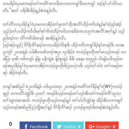
လၢပဖီၣ်၀ဲၦၤမၤကမၣ်တၢ်ကတီၢ်တဂၤဒီးတဂၤတကရူၢ်ဒီးတကရူၢ် ဘၣ်နၢ်ပၢၢ်လိာ်သး
လီၤႉ”အဂ့ၢ် ပဒိၣ်စီၤမီၣ်ရွ့ၣ်စံး၀ဲန့ၣ်လီၤႉ
တၢ်လီၢ်လၢၦၤဖီၣ်န့ၢ်၀ဲၦၤမၤကၤအီၣ်တၢ်မူၤတၢ်ဘှီးအလီၢ်ဟီၣ်က၀ီၤ၀ဲန့ၣ်မ့ၢ်၀ဲ(ခ့ၣ်အဲၣ်
ယူၣ်)တၢ်ပၢဟီၣ်က၀ီၤဒီးမ့ၢ်စ့ၢ်ကီး၀ဲဟီၣ်က၀ီၤလၢခံခီခံကပၤဟူးဂဲၤအလီၢ်အဂ့ၢ်န့ၣ် သ့ၣ်
ညါဘၣ်လၢ လီၢ်က၀ီၤဖိတဖၣ် အအိၣ်န့ၣ်လီၤႉ
(ခ့ၣ်အဲၣ်ယူၣ်) ၀ီၢ်ရီကီၢ်ဆၣ်တကပၤဖီၣ်လိာ်စုဒီး ဟီၣ်က၀ီၤကရူၢ်ခိၣ်နၢ်တဖၣ်ဒီး လၢအ
ပူၤကွံာ် ၂၀၁၈နံၣ်၊ လါအီးကထိဘၢၣ်အပူၤ လူၤဖီၣ်၀ဲ ကသံၣ်မူၤဘှီးတၢ်မၤသ့ၣ်တဖၣ် လၢ
ဖါပြး၊ ၀့ထီ၊ ကါကဒ့ၣ်၊ နါခွံ၊ ပနီကျဲခံ၊ နိၣ်စူးနဲၣ်၊ ခိခီ၊ ၀့ခနး၊ တည့ၣ်၊ လိးရှါသ၀ီသ့ၣ်တ
ဖၣ်အပူၤဖီၣ်န့ၢ်၀ဲၦၤမၤကၤအီၣ်ကသံၣ်မူၤဘှီးဖိ(၃၀၀)ဂၤဒီး ဟ့ၣ်တ့ၢ်ပာ်၀ဲ တၢ်ကမၣ်တ
ဖၣ် အိၣ်၀ဲဒၣ်လီၤႉ
လၢန့ၢ်အမဲာ်ညါ ဖဲ၂၀၁၆နံၣ်၊ လါယူၤလံတုၤ ၂၀၁၈နံၣ်ကတီၢ်တၢ်ဖီၣ်န့ၢ်၀ဲ(WY)ကသံၣ်
ဖျၢၣ် တကလီၢ်ဘျဲၣ်ဒီး ၦၤတၢ် ကမၣ်ဖိသ့ၣ်တဖၣ်တၢ်ဟ့ၣ်အီၤတၢ်ကမၣ်ဒ်ကီၢ်သူလ့ၤ
တၢ်ဘျၢသဲစးအသိး ကသံၣ်မူၤဘှီးသ့ၣ်တဖၣ်န့ၣ် တၢ်ပာ်လီၤဒွဲၣ်အူ ထီၣ်အီၤလၢကမျၢၢ်
သ့ၣ်တဖၣ်အမဲာ်ညါ(၄)ဘျီအဂ့ၢ်န့ၣ် ၀ီၢ်ရီကီၢ်ဆၣ် ၦၤဘၣ်မူဘၣ်ဒါတဖၣ်စံး၀ဲန့ၣ်လီၤႉ
0
Facebook
Twitter
0
Google+
0