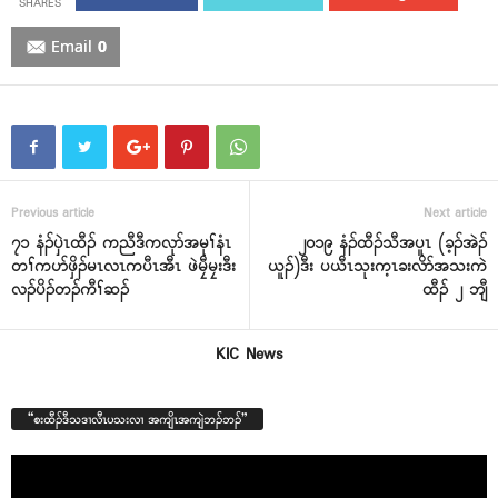
Email
0
Previous article
Next article
၇၁ နံၣ်ၦဲၤထီၣ် ကညီဒီကလုာ်အမုၢ်နံၤ
၂၀၁၉ နံၣ်ထီၣ်သီအပူၤ (ခ့ၣ်အဲၣ်
တၢ်ကပာ်ဖှိၣ်မၤလၤကပီၤအီၤ ဖဲမၠီမၠးဒီး
ယူၣ်)ဒီး ပယီၤသုးက့ၤခးလိာ်အသးကဲ
လၣ်ပိၣ်တၣ်ကီၢ်ဆၣ်
ထီၣ် ၂ ဘျီ
KIC News
“စးထီၣ်ဒီသဒၢလီၤပသးလၢ အကျိၤအကျဲဘၣ်ဘၣ်”
Video
Player