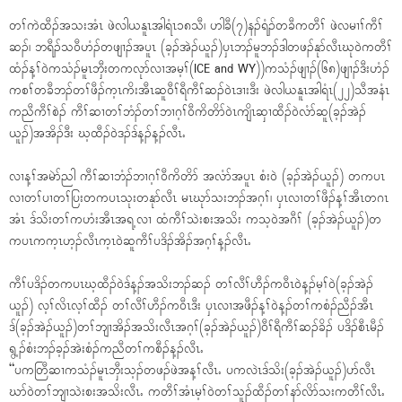
တၢ်ကဲထီၣ်အသးအံၤ ဖဲလါယနူၤအါရံၤ၁၈သီ၊ ဟါခီ(၇)နၣ်ရံၣ်တခီကတီၢ် ဖဲလမၢၢ်ကီၢ်
ဆၣ်၊ ဘရီၣ်သ၀ီဟံၣ်တဖျၢၣ်အပူၤ (ခ့ၣ်အဲၣ်ယူၣ်)ၦၤဘၣ်မူဘၣ်ဒါတဖၣ်နုာ်လီၤဃု၀ဲကတီၢ်
ထံၣ်န့ၢ်၀ဲကသံၣ်မူၤဘှီးတကလုာ်လၢအမ့ၢ်(ICE and WY))ကသံၣ်ဖျၢၣ်(၆၈)ဖျၢၣ်ဒီးဟံၣ်
ကစၢ်တခီဘၣ်တၢ်ဖီၣ်က့ၤကိးအီၤဆူ၀ီၢ်ရီကီၢ်ဆၣ်၀ဲၤဒၢးဒီး ဖဲလါယနူၤအါရံၤ(၂၂)သီအနံၤ
ကညီကီၢ်စဲၣ် ကီၢ်ဆၢတၢ်ဘံၣ်တၢ်ဘၢဂ့ၢ်၀ီကိတိာ်၀ဲၤကျိၤဆှၢထီၣ်၀ဲလံာ်ဆူ(ခ့ၣ်အဲၣ်
ယူၣ်)အအိၣ်ဒီး ဃ့ထီၣ်၀ဲဒၣ်ဒ်န့ၣ်န့ၣ်လီၤႉ
လၢန့ၢ်အမဲာ်ညါ ကီၢ်ဆၢဘံၣ်ဘၢဂ့ၢ်၀ီကိတိာ် အလံာ်အပူၤ စံး၀ဲ (ခ့ၣ်အဲၣ်ယူၣ်) တကပၤ
လၢတၢ်ပၢတၢ်ပြးတကပၤသုးတနုာ်လီၤ မၤဃုာ်သးဘၣ်အဂ့ၢ်၊ ၦၤလၢတၢ်ဖီၣ်န့ၢ်အီၤတဂၤ
အံၤ ဒ်သိးတၢ်ကဟံးအီၤအရ့လၢ ထံကီၢ်သဲးစးအသိး ကသ့၀ဲအဂီၢ် (ခ့ၣ်အဲၣ်ယူၣ်)တ
ကပၤကက့ၤဟ့ၣ်လီၤက့ၤ၀ဲဆူကီၢ်ပဒိၣ်အိၣ်အဂ့ၢ်န့ၣ်လီၤႉ
ကီၢ်ပဒိၣ်တကပၤဃ့ထီၣ်၀ဲဒ်န့ၣ်အသိးဘၣ်ဆၣ် တၢ်လီၢ်ဟီၣ်က၀ီၤ၀ဲန့ၣ်မ့ၢ်၀ဲ(ခ့ၣ်အဲၣ်
ယူၣ်) လ့ၢ်လိၤလ့ၢ်ထီၣ် တၢ်လီၢ်ဟီၣ်က၀ီၤဒီး ၦၤလၢအဖီၣ်န့ၢ်၀ဲန့ၣ်တၢ်ကစံၣ်ညီၣ်အီၤ
ဒ်(ခ့ၣ်အဲၣ်ယူၣ်)တၢ်ဘျၢအိၣ်အသိးလီၤအဂ့ၢ်(ခ့ၣ်အဲၣ်ယူၣ်)၀ီၢ်ရီကီၢ်ဆၣ်ခိၣ် ပဒိၣ်စီၤမီၣ်
ရွ့ၣ်စံးဘၣ်ခ့ၣ်အဲးစံၣ်ကညီတၢ်ကစီၣ်န့ၣ်လီၤႉ
“ပကတြီဆၢကသံၣ်မူၤဘှီးသ့ၣ်တဖၣ်ဖဲအန့ၢ်လီၤႉ ပကလဲၤဒ်သိး(ခ့ၣ်အဲၣ်ယူၣ်)ပာ်လီၤ
ဃာ်၀ဲတၢ်ဘျၢသဲးစးအသိးလီၤႉ ကတီၢ်အံၤမ့ၢ်၀ဲတၢ်သူၣ်ထီၣ်တၢ်နာ်လိာ်သးကတီၢ်လီၤႉ