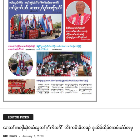
EDITOR PICKS
လၢတၢ်ကဘှါဆှဲ၀ဲထံသူတၢ်ဂ့ၢ်ကီအဂီၢ် လီၢ်က၀ီၤဖိတဖၣ် ဒုးအိၣ်ထီၣ်၀ဲကမံးတံာ်တဖု
-
KIC News
January 1, 2020