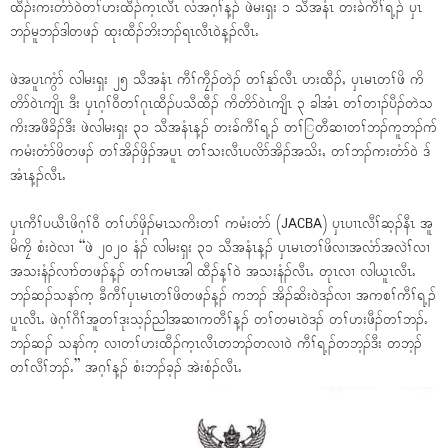
ထီၣ်းကးတံာ်၀ဲတၢ်ဟးထီၣ်က့ၤလီၤ လံအဂ့ၢ်န့ၣ် ဖဲမးရှး ၁ သီအနံၤ တးခ်ကီၢ်ရ့ၣ် ၦၤ
ဘၣ်မူဘၣ်ဒါတဖၣ် ထုးထီၣ်ဘိးဘၣ်ရၤလီၤ၀ဲန့ၣ်လီၤႉ
ဖဲအပူၤကွံာ် လါမးရှး ၂၅ သီအနံၤ ကီၢ်ကၠီၣ်တဲၣ် တၢ်နုာ်လီၤ ဟးထီၣ်ႇ ၦၤမၤတၢ်ဖိ ကိ
တိာ်၀ဲၤကျိၤ ဒီး ၦၤဂ့ၢ်၀ီတၢ်ဂုၤထီၣ်ပသီထီၣ် ကိတိာ်၀ဲၤကျိၤ ၃ ခါအံၤ တၢ်တၢၣ်ပီၣ်တဲသ
ကိးအဖီခိၣ်ဒီး ဖဲလါမးရှး ၃၁ သီအနံၤန့ၣ် တးခ်ကီၢ်ရ့ၣ် တၢ်ြတီဆၢတၢ်ဘၣ်ကူဘၣ်ဂာ်
ကမံးတံာ်ဖိတဖၣ် တၢ်အိၣ်ဖှိၣ်အပူၤ တၢ်သးလီၤပလိာ်အိၣ်အသိးႇ တၢ်ဘၣ်ကးတံာ်၀ဲ ဒ်
အံၤန့ၣ်လီၤႉ
ၦၤကီၢ်ပယီၤဖိဂ့ၢ်၀ီ တၢ်ပာ်ဖှိၣ်မၤသကိးတၢ် ကမံးတံာ် (JACBA) ၦၤပၢၤလီၢ်ဆ့ၣ်နီၤ အူ
မိကၠိ စံး၀ဲလၢ “ဖဲ ၂၀၂၀ နံၣ် လါမးရှး ၃၁ သီအနံၤန့ၣ် ၦၤမၤတၢ်ဖိလၢအလံာ်အလဲၢ်လၢ
အသးနံၣ်လၢာ်တဖၣ်န့ၣ် တၢ်ကမၤအါ ထီၣ်န့ၢ်၀ဲ အသးနံၣ်လီၤႉ တုၤလၢ လါယူၤလီၤႉ
ဘၣ်ဆၣ်သနာ်က့ ခီကီၢ်ၦၤမၤတၢ်ဖိတဖၣ်န့ၣ် ကဘၣ် အိၣ်ဆိး၀ဲဒၣ်လၢ အကစၢ်ကီၢ်ရ့ၣ်
ပူၤလီၤႉ ဖဲဂ့ၢ်ဂီၢ်အူတၢ်ဒုးသ့ၣ်ညါအဆၢကတီၢ်န့ၣ် တၢ်တမၤ၀ဲဒၣ် တၢ်ဟးဖီၣ်တၢ်ဘၣ်ႉ
ဘၣ်ဆၣ် သနာ်က့ လၢတၢ်ဟးထီၣ်က့ၤလီၤတဘၣ်တလၢ၀ဲ ကီၢ်ရ့ၣ်တဘ့ၣ်ဒီး တဘ့ၣ်
တၢ်လီၢ်ဘၣ်ႉ” အဂ့ၢ်န့ၣ် စံးဘၣ်ခ့ၣ် အဲးစံၣ်လီၤႉ