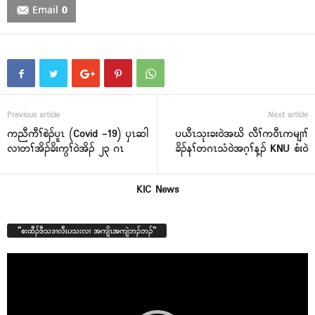
Email
0
Previous article
Next article
ကညီကီၢ်စဲၣ်ပူၤ (Covid -19) ၦၤဆါ
ပယီၤသုးခး၀ဲအဃိ လီၢ်က၀ီၤကမျၢၢ်
လၢတၢ်အိၣ်ခိးကွၢ်၀ဲအိၣ် ၂၃ ဂၤ
ခိၣ်နၢ်တဂၤသံ၀ဲအဂ့ၢ်န့ၣ် KNU စံး၀ဲ
KIC News
“စးထီၣ်ဒီသဒၢလီၤပသးလၢ အကျိၤအကျဲဘၣ်ဘၣ်”
Video
Player