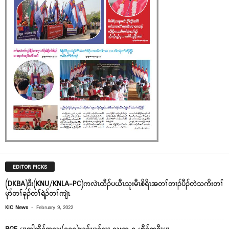
EDITOR PICKS
(DKBA)ဒီး(KNU/KNLA-PC)ကလဲၤထီၣ်ပယီၤသုးမီၤစိရိၤအတၢ်တၢၣ်ပီၣ်တဲသကိးတၢ်
မုာ်တၢ်ခုၣ်တၢ်ရဲၣ်တၢ်ကျဲၤ
-
KIC News
February 9, 2022