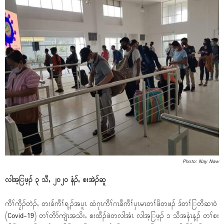
Photo: Nay Naw
လါအ့ြဖ့ၣ် ၃ သီႇ ၂၀၂၀ နံၣ်ႇ စးအဲၣ်ဆူ
ကီၢ်ကၠီၣ်တဲၣ်ႇ တးခ်ကီၢ်ရ့ၣ်အပူၤ ထံဂုၤကီၢ်ဂၤခီကီၢ်ၦၤမၤတၢ်ဖိတဖၣ် ဒ်တၢ်ြတီဆၢ၀ဲ
(Covid-19) တၢ်တိာ်ကျဲၤအသိးႇ စးထီၣ်ဖဲတလါအံၤ လါအ့ြဖ့ၣ် ၁ သီအနံၤန့ၣ် တၢ်စး