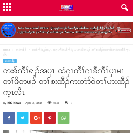
Home
တၢ်ကစီၣ်
တးခ်ကီၢ်ရ့ၣ်အပူၤ ထံဂုၤကီၢ်ဂၤခီကီၢ်ၦၤမၤတၢ်ဖိတဖၣ် တၢ်စးထီၣ်ကးတံာ်၀ဲတၢ်ဟးထီၣ်က့ၤ
လီၤ
တၢ်ကစီၣ်
တးခ်ကီၢ်ရ့ၣ်အပူၤ ထံဂုၤကီၢ်ဂၤခီကီၢ်ၦၤမၤ
တၢ်ဖိတဖၣ် တၢ်စးထီၣ်ကးတံာ်၀ဲတၢ်ဟးထီၣ်
က့ၤလီၤ
By
KIC News
-
April 3, 2020
1538
0