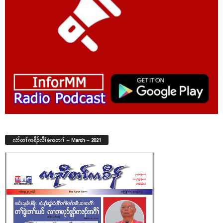
လံာ်တၢ်ကစီၣ်လီၢ်ခံကတၢၢ် – March – 2021