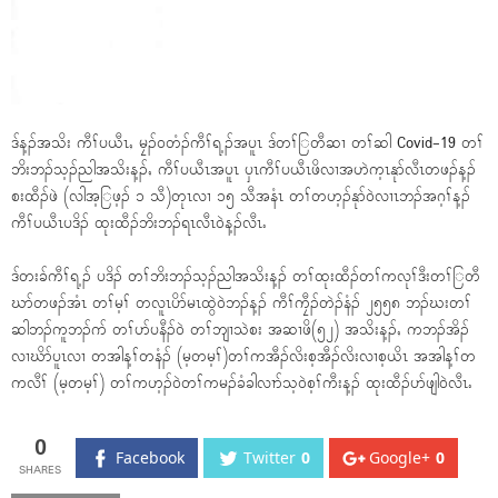
ဒ်န့ၣ်အသိး ကီၢ်ပယီၤႇ မၠၣ်၀တံၣ်ကီၢ်ရ့ၣ်အပူၤ ဒ်တၢ်ြတီဆၢ တၢ်ဆါ Covid-19 တၢ်
ဘိးဘၣ်သ့ၣ်ညါအသိးန့ၣ်ႇ ကီၢ်ပယီၤအပူၤ ၦၤကီၢ်ပယီၤဖိလၢအဟဲက့ၤနုာ်လီၤတဖၣ်န့ၣ်
စးထီၣ်ဖဲ (လါအ့ြဖ့ၣ် ၁ သီ)တုၤလၢ ၁၅ သီအနံၤ တၢ်တဟ့ၣ်နုာ်၀ဲလၢၤဘၣ်အဂ့ၢ်န့ၣ်
ကီၢ်ပယီၤပဒိၣ် ထုးထီၣ်ဘိးဘၣ်ရၤလီၤ၀ဲန့ၣ်လီၤႉ
ဒ်တးခ်ကီၢ်ရ့ၣ် ပဒိၣ် တၢ်ဘိးဘၣ်သ့ၣ်ညါအသိးန့ၣ် တၢ်ထုးထီၣ်တၢ်ကလုၢ်ဒီးတၢ်ြတီ
ဃာ်တဖၣ်အံၤ တၢ်မ့ၢ် တလူၤပိာ်မၤထွဲ၀ဲဘၣ်န့ၣ် ကီၢ်ကၠီၣ်တဲၣ်နံၣ် ၂၅၅၈ ဘၣ်ဃးတၢ်
ဆါဘၣ်ကူဘၣ်ဂာ် တၢ်ပာ်ပနီၣ်၀ဲ တၢ်ဘျၢသဲစး အဆၢဖိ(၅၂) အသိးန့ၣ်ႇ ကဘၣ်အိၣ်
လၢဃိာ်ပူၤလၢ တအါန့ၢ်တနံၣ် (မ့တမ့ၢ်)တၢ်ကအီၣ်လိးစ့အီၣ်လိးလၢစ့ယိၤ အအါန့ၢ်တ
ကလီၢ် (မ့တမ့ၢ်) တၢ်ကဟ့ၣ်၀ဲတၢ်ကမၣ်ခံခါလၢာ်သ့၀ဲစ့ၢ်ကီးန့ၣ် ထုးထီၣ်ပာ်ဖျါ၀ဲလီၤႉ
0
Facebook
Twitter
0
Google+
0