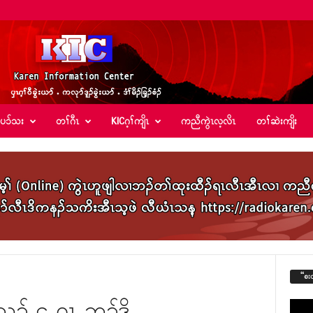
်ပၥ်သး
တၢ်ဂီၤ
KICဂ့ၢ်ကျိၤ
ကညီကွဲၤလ့လိၤ
တၢ်ဆဲးကျိး
“စး
ဖိသၣ် ၄ ဂၤ ဘၣ်ဒိ
Video