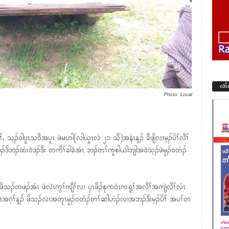
လံာ
Photo: Local
်ႇ သ့ၣ်၀ါပူၤသ၀ီအပူၤ ဖဲမဟါ(လါယူၤလံ ၂၁ သီ)အနံၤန့ၣ် ခီဖျိလၢမ့ၣ်ပိၢ်လီၢ်
ဒိဘၣ်ထံး၀ဲဒၣ်ဒီး တကီၢ်ခါခဲအံၤ ဘၣ်တၢ်ကူစါယါဘျါအ၀ဲသ့ၣ်ဖဲမၠၣ်၀တံၣ်
် ဖိသၣ်တဖၣ်အံၤ ဖဲလဲၤကွၢ်ကျီၢ်လၢ ၦၤဖီၣ်စုက၀ဲၤကရူၢ်အလီၢ်အကျဲလီၢ်လံၤ
်၀ဲလီၤအဂ့ၢ်န့ၣ် ဖိသၣ်လၢအတုၤမၠၣ်၀တံၣ်တၢ်ဆါဟံၣ်လၢအဘၣ်ဒီးမ့ၣ်ပိၢ် အပၢ်တ