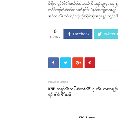
ခီဖျိလၢမ့ၣ်ပိၢ်ပိၢ်ဖးထီၣ်အံၤအဃိ စီၤဆၣ်သူလ့ၤ ၁၃ နံၣ်
ဘၣ်ဒိဘၣ်ထံး၀ဲဒၣ်တဂၤစုာ်စုာ်ဒီး ဖဲန့ၣ်အကျါတဂၤန့ၣ
အိၣ်သးလီၤဘၣ်ယိၣ်ဘၣ်ဘှီအိၣ်၀ဲဒၣ်အဂ့ၢ်န့ၣ် သ့ၣ်ည
0
Facebook
Twitter
Previous article
KNP ကနုာ်လီၤတပြၢ၀ဲတၢ်လီၢ် ၃ တီၤ လၢကရ့ၣ်နံ
စဲၣ် ဖါစီကီၢ်ဆၣ်