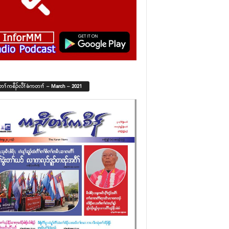
်တၢ်ကစီၣ်လီၢ်ခံကတၢၢ် – March – 2021