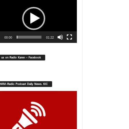
00:00
01:22
d us on Radio Karen – Facebook
orMM-Radio Podcast Daily News. KIC