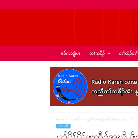
ခ့
မဲၥ်ကဘျံးပၤ
တၢ်ကစီၣ်
တၢ်ထံၣ်တၢ
ၣ်
အဲ
း
စံ
ၣ်
–
K
I
C
N
e
Home
တၢ်ကစီၣ်
မ့ၣ်ပိၢ်ပိၢ်ဖးထီၣ်အဃိ ဖိသၣ် ၄ ဂၤ ဘၣ်ဒိ
w
တၢ်ကစီၣ်
s
မ့ၣ်ပိၢ်ပိၢ်ဖးထီၣ်အဃိ 