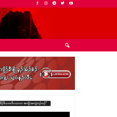
ထီၣ်ဒီသဒၢလီၤပသးလၢ အကျိၤအကျဲဘၣ်ဘၣ်”