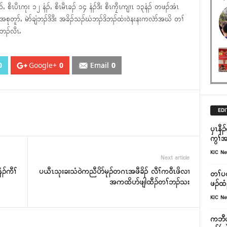
ႇ စီၤပီၤကုး ၁၂ နံၣ်ႇ စီၤမီၤခၣ် ၁၄ နံၣ်ဒီး စီၤကၠီၤကျၢၤ ၁၃နံၣ် တဖၣ်အံၤ
် အစုတူာ်ႇ မဲာ်ချံဘၣ်ဒိဒီး အခိၣ်သၣ်ဃံဘၣ်ဒိဘၣ်ထံး၀ဲနးနးကလဲာ်အဃိ တၢ်
ါဘၣ်လီၤႉ
0
Google+
0
Email
0
EDI
ၦၤနီၣ
ကွၢ်အလ
KIC N
Next article
ၣ်ကီၢ်
ပယီၤသုးခးသံ၀ဲကညီပိာ်မုၣ်တဂၤအဖီခိၣ် လီၢ်က၀ီၤဖိလၢ
တၢ်ပ
အကထိပာ်ဖျါထီၣ်တၢ်ဘၣ်သး
ဖၣ်ထံ
KIC N
ကဘီယူ