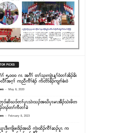
TOR PICKS
်ဂံၢ် ၅ႇ၀၀၀ ဂၤ အဂီၢ် တၢ်သုးကျဲၤန့ၢ်၀ဲတၢ်အိၣ်ခိး
ီၢ်အဂ့ၢ် ကညီကီၢ်စဲၣ် ကိတိာ်ခိၣ်ကျၢၢ်စံး၀ဲ
-
ews
May 6, 2020
တု၁်ဆိဃ၁်တၢ်ၦ့ၤသဲးသၣ်အဃိၦၤမၤအီၣ်သဲးဖိတ
ၣ်ဘၣ်တၢ်ကီတၢ်ခဲ
-
ews
February 8, 2023
ၤဒီးကျိဖးဒိၣ်အဃိ ကၠဲးထိၣ်ကီၢ်ဆၣ်ပူၤ က