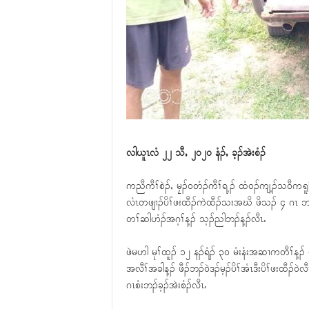
လါယူၤလံ ၂၂ သီႇ ၂၀၂၀ နံၣ်ႇ ခ့ၣ်အဲးစံၣ်
ကညီကီၢ်စဲၣ်ႇ မၠၣ်၀တံၣ်ကီၢ်ရ့ၣ် ထံ၀ၣ်ကျ့ၣ်သ၀ီကရူၢ
လံၤတဖျၢၣ်ပိၢ်ဖးထီၣ်ကဲထီၣ်သးအဃိ ဖိသၣ် ၄ ဂၤ ဘၣ်
တၢ်ဆါဟံၣ်အဂ့ၢ်န့ၣ် သ့ၣ်ညါဘၣ်န့ၣ်လီၤႉ
ဖဲမဟါ မုၢ်ထူၣ် ၁၂ နၣ်ရံၣ် ၃၀ မံးနံးအဆၢကတီၢ်န့ၣ
အလီၢ်အခါန့ၣ် ဖီၣ်ဘၣ်၀ဲဒၣ်မ့ၣ်ပိၢ်အံၤဒီးပိၢ်ဖးထီၣ
ဂၤစံးဘၣ်ခ့ၣ်အဲးစံၣ်လီၤႉ