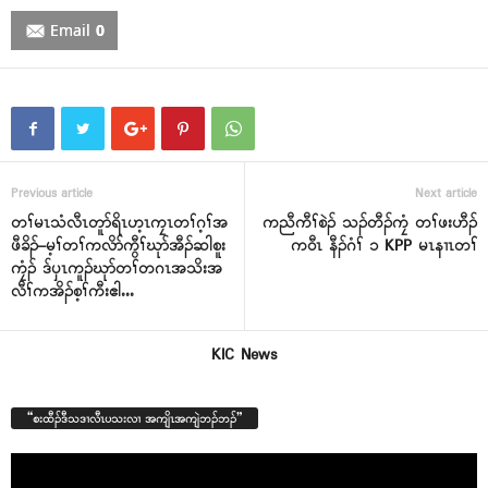
Email
0
Previous article
Next article
တၢ်မၤသံလီၤတူာ်ရိၤဟ့ၤကၠၤတၢ်ဂ့ၢ်အ
ကညီကီၢ်စဲၣ် သၣ်တီၣ်ကၠံ တၢ်ဖးဟီၣ်
ဖီခိၣ်–မ့ၢ်တၢ်ကလိာ်ကွီၢ်ဃုာ်အီၣ်ဆါစူး
က၀ီၤ နီၣ်ဂံၢ် ၁ KPP မၤနၢၤတၢ်
ကၠံၣ် ဒ်ၦၤကူၣ်ဃုာ်တၢ်တဂၤအသိးအ
လီၢ်ကအိၣ်စ့ၢ်ကီးဧါႉႉႉ
KIC News
“စးထီၣ်ဒီသဒၢလီၤပသးလၢ အကျိၤအကျဲဘၣ်ဘၣ်”
Video
Player