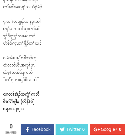
တၢ်ဆါအၢလုၣ်ဘၢဟီၣ်ခိၣ်
၇.လၢၢ်တဖျၢၣ်လၢနၦ့ၤဆါ
ဟ့ၣ်ၦၤဂၤတၢ်ဆူးတၢ်ဆါ
ဒ့ၣ်ဒီးညၣ်လၢနမၤက၁်
ဟဲစိ၁်က့ၤတၢ်ဖှီၣ်တၢ်ယ၁်
၈.ခဲအံၤပန့ၢ်သါဘၣ်က့ၤ
ထံတလီၤစီၤအလုၢ်ၦ့ၤ
ထံမ့ၢ်တအိၣ်နကသံ
“တၢ်ဂ့ၤလၢမ့ၣ်စီလၢထံ”
လၢတၢ်အဲၣ်ကကွဲၢ်ကဘီ
စီၤကီၢ်ဖျါစ့ (တီနီၢ်ဖိ)
၁၅.၁ဝ.၂ဝ၂ဝ
0
Facebook
Twitter
0
Google+
0