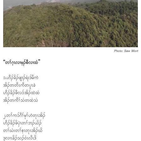
Photo: Saw Mort
“တၢ်ဂ့ၤလၢမ့ၣ်စီလၢထံ”
၁.ဟီၣ်ခိၣ်ဖျၢၣ်ရံးဒ်မီကဲ
အိၣ်တတီၤကီတပူၤခဲ
ဟီၣ်ခိၣ်ဖီလ၁်အိၣ်ထဲထံ
အိၣ်တကီၢ်သံတထံသံ
၂.တၢ်က၁်ဂီၢ်မုၢ်ဟဲတုၤအိၣ်
ဟီၣ်ခိၣ်ဖိၦဲၤတၢ်ဘၣ်ယိၣ်
တၢ်ဃံးတၢ်စ့ၤတုၤအိၣ်ဃိ
ဒူလၢၤခိၣ်သၣ်ဝံၤလီၤဒိ