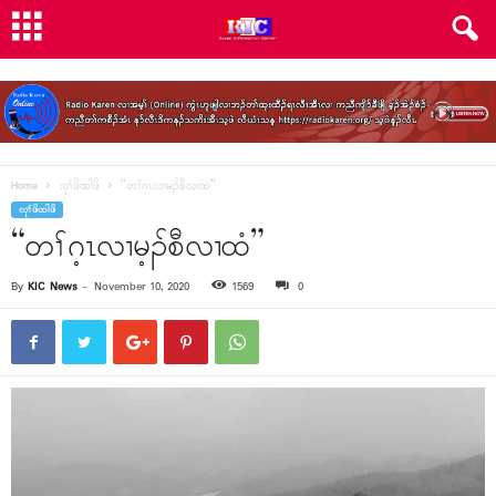
Home
လုၢ်ဖိထါဖိ
“တၢ်ဂ့ၤလၢမ့ၣ်စီလၢထံ”
လုၢ်ဖိထါဖိ
“တၢ်ဂ့ၤလၢမ့ၣ်စီလၢထံ”
By
KIC News
-
November 10, 2020
1569
0