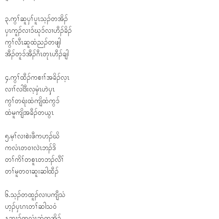
၃.ကွၢ်ဆူၦၢ်ပူၤသ့ၣ်တအိၣ်
ၦၤကူၣ်လၢ၁်ဃု၁်လၢဟီၣ်ခိၣ်
ကွၢ်လီၤဆူထံညၣ်တဖျါ
အီၣ်တူ၁်အီၣ်ဂီၤတုၤဟီၣ်ချါ
၄.ကွၢ်ထီၣ်ကစၢၢ်အခိၣ်လ့ၤ
လၢၢ်လါဒီးလ့မှံၤဟဲၦ့ၤ
ကွၢ်တရံးထံကျိထံကွ၁်
ထံမူကျိအခီၣ်တယွၤ
၅.မ့ၢ်လၢစဲးဖီကဟၣ်ဃိ
ကလံၤတဝၢလဲၤဘၣ်ဒိ
တၢ်ကိၢ်တစူၤတဘၣ်လီၢ်
တၢ်မူတဝၢဆူးဆါထီၣ်
၆.သ့ၣ်တထူၣ်လၢပကျီသံ
ဟ့ၣ်ၦၤဂၤတၢ်ဆါသဝံ
န့ဆၢၣ်ကလံၤဆှံတအိၣ်