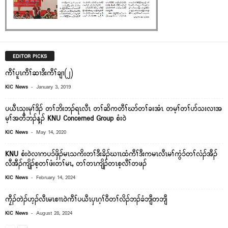
EDITOR PICKS
ကီၢ်ပူၤကီၢ်ဆၢဒီးကီၢ်ချၢ(၂)
-
KIC News
January 3, 2019
ပယီၤသုးမုၢ်ဒိၣ် တၢ်ဘိးဘၣ်ရၤလီၤ တၢ်ဆိကတီၢ်ဃာ်တၢ်ခးအံၤ တမ့ၢ်တၢ်ပာ်သးလၢအ
မ့ၢ်အတီဘၣ်န့ၣ် KNU Concerned Group စံး၀ဲ
-
KIC News
May 14, 2020
KNU စံး၀ဲလၢကပ၁်ဖှိၣ်မၤသကိးတၢ်ဒီးခိၣ်ဃၢၤထံကီၢ်ဒီးကမၤလီၤမၢ်ကွံ၁်တၢ်လံၣ်အီၣ်
လီအီၣ်ကျိၣ်စ့တၢ်ဖံးတၢ်မၤ, တၢ်တၤကျိၣ်တၤစ့လီၢ်တဖၣ်
-
KIC News
February 14, 2024
ကၠီၣ်တဲၣ်ဟ့ၣ်လီၤမၤစၢၤဝဲကီၢ်ပယီၤပှၤဂ့ၢ်ဝီတၢ်လိၣ်ဘၣ်ခံဘျီတဘျီ
-
KIC News
August 28, 2024