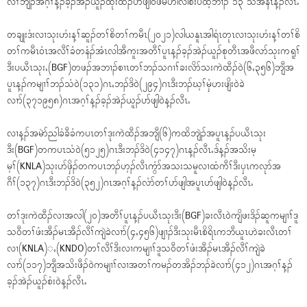
လီၢ်ဘျဲၣ်အဂ့ၢ်န့ၣ်ခ့ၣ်အဲၣ်ယူၣ်ထုးထီၣ်ပာ်ဖျါ၀ဲဖဲမဟါလါစဲးပထ့ဘၢၣ် ၁၃ သီအနံၤန့ၣ်လီၤႉ
တချုးဒံးလၢသုးဟံးန့ၢ်ဆူၣ်တၢ်စိတၢ်ကမီၤ(၂၀၂၁)လါယနူၤအါရံၤတုၤလၢသုးဟံးန့ၢ်တၢ်စိ
တၢ်ကမီၤ၀ံၤအလီၢ်ခံတနံၣ်အံၤလါအီကူးအတီၢ်ပူၤန့ၣ်ခ့ၣ်အဲၣ်ယူၣ်စုတီၤအဖီလာ်သုးကရူၢ်
ဒီးပယီၤသုးႇ(BGF)တဖၣ်အဘၢၣ်စၢၤတၢ်ဘၣ်သဂၢၢ်ခးလိာ်သးကဲထီၣ်၀ဲ(၆ႇ၃၅၆)ဘျီအ
ပူၤန့ၣ်ကမျၢၢ်ဘၣ်သံ၀ဲ(၁၃၁)ဂၤႇဘၣ်ဒိ၀ဲ(၂၉၄)ဂၤဒီးဘၣ်ဃ့ၢ်မှံဟးဖျိး၀ဲခဲ
လၢာ်(၃၇၁၉၅၈)ဂၤအဂ့ၢ်န့ၣ်ခ့ၣ်အဲၣ်ယူၣ်ပာ်ဖျါ၀ဲန့ၣ်လီၤႉ
လၢန့ၣ်အမဲာ်ညါခံခီခံကပၤတၢ်ဒုးကဲထီၣ်အဘျီ(၆)ကထိဘျဲၣ်အပူၤန့ၣ်ပယီၤသုး
ဒီး(BGF)တကပၤသံ၀ဲ(၅၁၂၅)ဂၤဒီးဘၣ်ဒိ၀ဲ(၄၁၄၇)ဂၤန့ၣ်လီၤႉဒ်န့ၣ်အသိးမ့
မ့ၢ်(KNLA)သုးပာ်ဖှိၣ်တကပၤဘၣ်ဟ့ၣ်လီၤကွံာ်အသးသမူလၢထံကီၢ်ဒီးၦၤကလုာ်အ
ဂီၢ်(၁၃၇)ဂၤဒီးဘၣ်ဒိ၀ဲ(၃၅၂)ဂၤအဂ့ၢ်န့ၣ်လံာ်တၢ်ပာ်ဖျါအပူၤပာ်ဖျါ၀ဲန့ၣ်လီၤႉ
တၢ်ဒုးကဲထီၣ်လၢအလါ(၂၀)အတီၢ်ပူၤန့ၣ်ပယီၤသုးဒီး(BGF)ခးလီၤ၀ဲကျိဖးဒိၣ်ဆူကမျၢၢ်ဒူ
သ၀ီတၢ်ဖံးအီၣ်မၤအီၣ်လီၢ်ကျဲခဲလၢာ်(၄ႇ၄၅၆)ဖျၢၣ်ဒီးသုးမီၤစိရိၤကဘီယူၤဟဲခးလီၤတၢ်
လၢ(KNLA)ႇ(KNDO)တၢ်လီၢ်ဒီးလၢကမျၢၢ်ဒူသ၀ီတၢ်ဖံးအီၣ်မၤအီၣ်လီၢ်ကျဲခဲ
လၢာ်(၁၁၇)ဘျီအသိးဖီၣ်၀ဲကမျၢၢ်လၢအတၢ်ကမၣ်တအိၣ်ဘၣ်ခဲလၢာ်(၄၁၂)ဂၤအဂ့ၢ်န့ၣ်
ခ့ၣ်အဲၣ်ယူၣ်စံး၀ဲန့ၣ်လီၤႉ