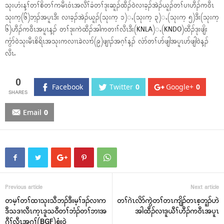
သုးဟံးန့ၢ်တၢ်စိတၢ်ကမီၤ၀ံၤအလီၢ်ခံတၢ်ဒုးဆူၣ်ထီၣ်၀ဲလၢခ့ၣ်အဲၣ်ယူၣ်တၢ်ပၢဟီၣ်က၀ီၤ
သုးက့(၆)ဘ့ၣ်အပူၤဒီး လၢခ့ၣ်အဲၣ်ယူၣ်(သုးက့ ၁)ႇ(သုးက့ ၃)ႇ(သုးက့ ၅)ဒီး(သုးက့
၆)ဟီၣ်က၀ီၤအပူၤန့ၣ် တၢ်ဒုးကဲထီၣ်အါကတၢၢ်လီၤဒီး(KNLA)ႇ(KNDO)ထီၣ်ဒုးဖျိး
ကွံာ်၀ဲသုးမီၤစိရိၤအသုးကလၢၤခဲလၢာ်(၉)ဖျၢၣ်အဂ့ၢ်န့ၣ် လံာ်တၢ်ပာ်ဖျါအပူၤပာ်ဖျါ၀ဲန့ၣ်
လီၤႉ
0
Facebook
Twitter
0
Google+
0
Email
0
Previous article
Next article
တမ့ၢ်တၢ်ထၢသုးသီဘၣ်ဒီးမ့ၢ်ဒၣ်လၢက
တၢ်ဂဲၤလိာ်ကွဲတၢ်တၤကျိၣ်တၤစ့ဘူၣ်ဟဲ
ဒီသဒၢလီၤက့ၤဒူသ၀ီတၢ်ဘံၣ်တၢ်ဘၢအ
အါထီၣ်လၢဒူယီၢ်ဟီၣ်က၀ီၤအပူၤ
ဂီၢ်လီၤအဂ့ၢ်(BGF)စံး၀ဲ