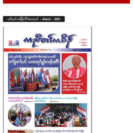
လံာ်တၢ်ကစီၣ်လီၢ်ခံကတၢၢ် – March – 2021