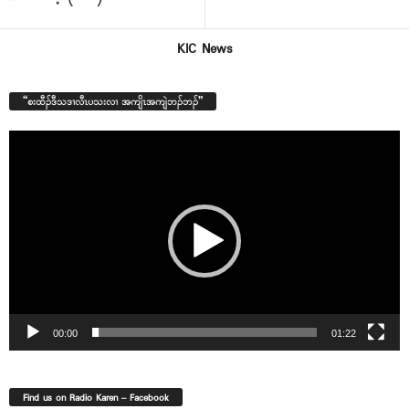
KIC News
“စးထီၣ်ဒီသဒၢလီၤပသးလၢ အကျိၤအကျဲဘၣ်ဘၣ်”
Video
Player
00:00
01:22
Find us on Radio Karen – Facebook