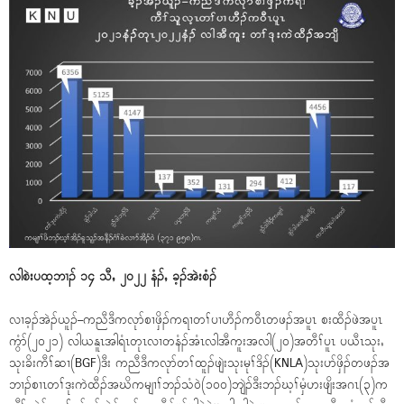
လါစဲးပထ့ဘၢၣ် ၁၄ သီႇ ၂၀၂၂ နံၣ်ႇ ခ့ၣ်အဲးစံၣ်
လၢခ့ၣ်အဲၣ်ယူၣ်–ကညီဒီကလုာ်စၢဖှိၣ်ကရၢတၢ်ပၢဟီၣ်က၀ီၤတဖၣ်အပူၤ စးထီၣ်ဖဲအပူၤ
ကွံာ်(၂၀၂၁) လါယနူၤအါရံၤတုၤလၢတနံၣ်အံၤလါအီကူးအလါ(၂၀)အတီၢ်ပူၤ ပယီၤသုးႇ
သုးခိးကီၢ်ဆၢ(BGF)ဒီး ကညီဒီကလုာ်တၢ်ထူၣ်ဖျဲးသုးမုၢ်ဒိၣ်(KNLA)သုးပာ်ဖှိၣ်တဖၣ်အ
ဘၢၣ်စၢၤတၢ်ဒုးကဲထီၣ်အဃိကမျၢၢ်ဘၣ်သံ၀ဲ(၁၀၀)ဘျဲၣ်ဒီးဘၣ်ဃ့ၢ်မှံဟးဖျိးအဂၤ(၃)က