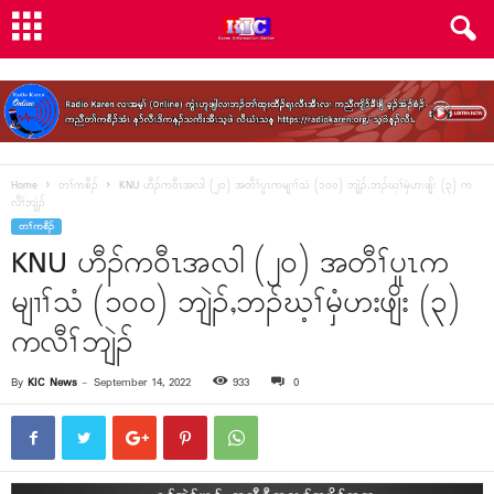
Home
တၢ်ကစီၣ်
KNU ဟီၣ်က၀ီၤအလါ (၂၀) အတီၢ်ပူၤကမျၢၢ်သံ (၁၀၀) ဘျဲၣ်ႇဘၣ်ဃ့ၢ်မှံဟးဖျိး (၃) က
လီၢ်ဘျဲၣ်
တၢ်ကစီၣ်
KNU ဟီၣ်က၀ီၤအလါ (၂၀) အတီၢ်ပူၤက
မျၢၢ်သံ (၁၀၀) ဘျဲၣ်ႇဘၣ်ဃ့ၢ်မှံဟးဖျိး (၃)
ကလီၢ်ဘျဲၣ်
By
KIC News
-
September 14, 2022
933
0