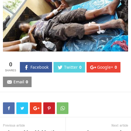
0
Facebook
Twitter
0
Google+
0
Email
0
Previous article
Next article