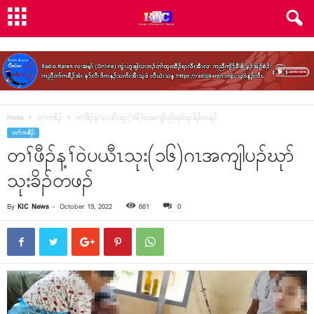
Home
တၢ်ကစီၣ်
တၢ်ဖီၣ်န့ၢ်၀ဲပယီၤသုး(၁၆)ဂၤအကျါပၣ်ဃုာ်သုးခိၣ်တဖၣ်
တၢ်ကစီၣ်
တၢ်ဖီၣ်န့ၢ်၀ဲပယီၤသုး(၁၆)ဂၤအကျါပၣ်ဃုာ်
သုးခိၣ်တဖၣ်
By
KIC News
-
October 19, 2022
681
0