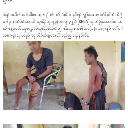
န့ၣ်လီၤႉ
ဒ်န့ၣ်အသိးဖဲမဟါလါစဲးပထ့ဘၢၣ် ၁၆ သီ ဂီၤခီ ၁ နၣ်ရံၣ်ဘျဲၣ်အဆၢကတီၢ်စ့ၢ်ကီး ခီဖျိ
တၢ်ဒုးကဲထီၣ်၀ဲလၢပယီၤသုးခီၣ်သုးရ့ၣ်(ခလရ–၃၂)ဒီး(KNLA)သုးပာ်ဖှိၣ်အဘၢၣ်စၢၤအ
ဃိ ဖဲန့ၣ်ပယီၤသုးရ့ၣ်ခိၣ်သုးခိၣ်စိသံ၀ဲ(၁)ဂၤဒီးသုးစကီၤဖိသံ၀ဲ(၁)ဂၤအဂ့ၢ်န့ၣ် တၢ်ပၢၢ်
ဆၢကရူၢ်သုးပာ်ဖှိၣ် ထုးထီၣ်ပာ်ဖျါ၀ဲအသိးသ့ၣ်ညါဘၣ်န့ၣ်လီၤႉ