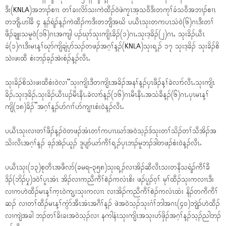
ဒီး(KNLA)အဘၢၣ်စၢၤ တၢ်ခးလိာ်သးကဲထီၣ်၀ဲဖဲကၠၤအ့သ၀ီဒီးတကုၢ်ခံသ၀ီအဘၢၣ်စၢၤ
တဘျီႇဟါခီ ၄ နၣ်ရံၣ်န့ၣ်ကဲထီၣ်ကဒီးတဘျီအဃိ ပယီၤသုးတကပၤသံ၀ဲ(၆)ဂၤဒီးတၢ်
ဖီၣ်ချုးသမူ၀ဲ(၁၆)ဂၤအကျါ ပၣ်ဃုာ်သုးကျိၤခိၣ်(၁)ဂၤႇသုးဒ့ခိၣ်(၂)ဂၤႇ သုးခိၣ်ယီၤ
ခံ(၁)ဂၤဒီးမၤန့ၢ်ဃုာ်ကျိချံၦာ်သၣ်တဖၣ်အဂ့ၢ်န့ၣ်(KNLA)သုးရ့ၣ် ၁၇ သုးဒ့ခိၣ် သုးခိၣ်စိ
သဲးဖးထီ စံးဘၣ်ခ့ၣ်အဲးစံၣ်န့ၣ်လီၤႉ
သုးခိၣ်စိသဲးဖးထီစံး၀ဲလၢ“သုးကျိၤဒီတကျိၤအခိၣ်အနၢ်န့ၣ်ၦၤဖီၣ်န့ၢ်ခဲလၢာ်လီၤႉသုးကျိၤ
ခိၣ်ႇသုးဒ့ခိၣ်ႇသုးခိၣ်ယီၤပၣ်မီၤနီၤႉခဲလၢာ်န့ၣ်(၁၆)ဂၤမီၤနီၤႉအသံခီန့ၣ်(၆)ဂၤႉၦၤမၤန့ၢ်
ကျိ(၁၈)ခိၣ်”အဂ့ၢ်န့ၣ်ပာ်ဂၢၢ်ပာ်ကျၢၤစံး၀ဲန့ၣ်လီၤႉ
ပယီၤသုးလၢတၢ်ဖီၣ်န့ၣ်၀ဲတဖၣ်အံၤတၢ်ကပၢၤဃာ်အ၀ဲသ့ၣ်ဒ်သုးတၢ်သိၣ်တၢ်သီအိၣ်အ
သိးလီၤအဂ့ၢ်န့ၣ် ခ့ၣ်အဲၣ်ယူၣ် ဒူပျာ်ယာ်ကီၢ်ရ့ၣ်ၦၤဘၣ်မူဘၣ်ဒါတဖၣ်စံး၀ဲန့ၣ်လီၤႉ
ပယီၤသုး(၁၃)စုတီၤအဖီလာ်(ခမရ–၃၅၈)သုးရ့ၣ်လၢအိၣ်ဆီလီၤသးတနီသရံၣ်ကီၢ်ခီ
ဒိၣ်(ဘိၣ်ပၠ့)ဒ၀ဲၢ်ပူၤအံၤ အိၣ်လၢကညီကီၢ်စဲၣ်ကလံၤစိး ဖၣ်ပူၣ်၀့ၢ် မုၢ်ထီၣ်သုးကလၢၤဒီး
လၢကဟဲထီၣ်မၤန့ၢ်က့ၤ၀ဲကျ့းသုးကလၢၤ လၢအိၣ်ကညီကီၢ်စဲၣ်ကလံၤထံး နိၣ်တကီကီၢ်
ဆၣ် လၢတၢ်ထီၣ်မၤန့ၢ်ကွံာ်အီၤအံၤအဂီၢ်န့ၣ် ဖဲအ၀ဲသ့ၣ်သုးဂံၢ်ဘါအဂၤ(၄၀)ဘျဲၣ်ဟဲထီၣ်
လၢကျဲအခါ ဘၣ်တၢ်ခိးခးအ၀ဲသ့ၣ်လၢ နကါနံၤသုးကျိၤအသုးပာ်ဖှိၣ်အဂ့ၢ်န့ၣ်သ့ၣ်ညါဘၣ်