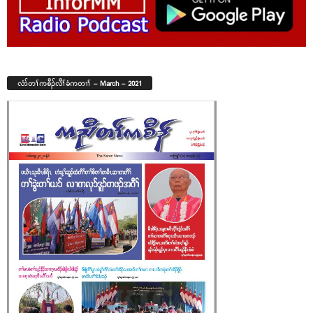
လံာ်တၢ်ကစီၣ်လီၢ်ခံကတၢၢ် – March – 2021