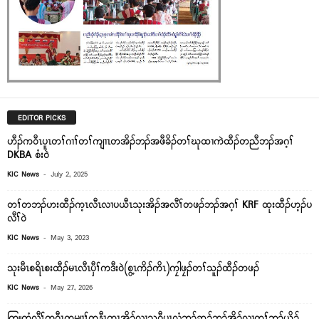
EDITOR PICKS
ဟီၣ်က၀ီၤပူၤတၢ်ဂၢၢ်တၢ်ကျၢၤတအိၣ်ဘၣ်အဖီခိၣ်တၢ်ဃုထၢကဲထီၣ်တညီဘၣ်အဂ့ၢ်
DKBA စံး၀ဲ
-
KIC News
July 2, 2025
တၢ်တဘၣ်ဟးထီၣ်က့ၤလီၤလၢပယီၤသုးအိၣ်အလီၢ်တဖၣ်ဘၣ်အဂ့ၢ် KRF ထုးထီၣ်ဟ့ၣ်ပ
လီၢ်၀ဲ
-
KIC News
May 3, 2023
သုးမီၤစရိၤစးထီၣ်မၤလီၤပှီၢ်ကဒီးဝဲ(စွ့ၤကိၣ်ကိၤ)ကၠါဖၠၣ်တၢ်သူၣ်ထီၣ်တဖၣ်
-
KIC News
May 27, 2026
ကြူကၠံလီၢ်က၀ီၤကမျၢၢ်တနီၤက့ၤအိၣ်လၢသ၀ီပူၤလံဘၣ်ဆၣ်ဘၣ်အိၣ်လၢတၢ်ဘၣ်ယိၣ်