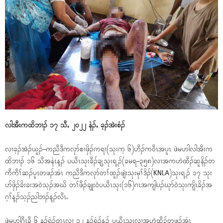
လါအီးကထိဘၢၣ် ၁၇ သီႇ ၂၀၂၂ နံၣ်ႇ ခ့ၣ်အဲးစံၣ်
လၢခ့ၣ်အဲၣ်ယူၣ်–ကညီဒီကလုာ်စၢဖှိၣ်ကရၢ(သုးက့ ၆)ဟီၣ်က၀ီၤအပူၤ ဖဲမဟါလါအီးက
ထိဘၢၣ် ၁၆ သီအနံၤန့ၣ် ပယီၤသုးခီၣ်ချ့သုးရ့ၣ်(ခမရ–၃၅၈)လၢအကဟဲထီၣ်ဆူနိၣ်တ
ကီကီၢ်ဆၣ်ပူၤတဖၣ်အံၤ ကညီဒီကလုာ်တၢ်ထူၣ်ဖျဲးသုးမုၢ်ဒိၣ်(KNLA)သုးရ့ၣ် ၁၇ သုး
ပာ်ဖှိၣ်ခိးခးအ၀ဲသ့ၣ်အဃိ တၢ်ဖီၣ်ချုး၀ဲပယီၤသုး(၁၆)ဂၤအကျါပၣ်ဃုာ်၀ဲသုးကျိၤခိၣ်အ
ဂ့ၢ်န့ၣ်သ့ၣ်ညါဘၣ်န့ၣ်လီၤႉ
ဖဲမဟါဂီၤခီ ၆ နၣ်ရံၣ်တုၤလၢ ၁၂ နၣ်ရံၣ်န့ၣ် ပယီၤသုးလၢအဟဲထီၣ်တဖၣ်အံၤ