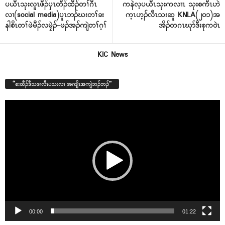
ပယီၤသုးလူၤဖီၣ်ၦၤတီၣ်ထီၣ်တၢ်ဂီၤ
ကနဲလ့ပယီၤသုးကလၢၤ သုးစကီၤဟဲ
လၢ(social media)ပူၤဘၣ်ဃးတၢ်ခး
က့ၤဟ့ၣ်လီၤသးဆူ KNLA(၂၀၁)အ
နါစိၤတၢ်ဖဲမီၣ်လမၠဲၣ်–ဖၣ်အၣ်ကျဲတၢ်ဂ့ၢ်
အိၣ်တဂၤဃုာ်ဒီးစုက၀ဲၤ
KIC News
“စးထီၣ်ဒီသဒၢလီၤပသးလၢ အကျိၤအကျဲဘၣ်ဘၣ်”
Video
Player
00:00
01:22