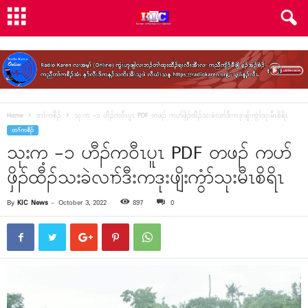
Home
တၢ်ကစီၣ်
သုးက့ -၁ ဟီၣ်က၀ီၤပူၤ PDF တဖၣ် ကပာ်ဖှိၣ်ထီၣ်သးခဲလၢာ်ဒီးကဒုးဖျိးကွံာ်သုးမီၤစိရိၤ
တၢ်ကစီၣ်
သုးက့ -၁ ဟီၣ်က၀ီၤပူၤ PDF တဖၣ် ကပာ်
ဖှိၣ်ထီၣ်သးခဲလၢာ်ဒီးကဒုးဖျိးကွံာ်သုးမီၤစိရိၤ
By
KIC News
-
October 3, 2022
897
0