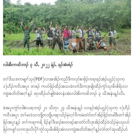
လါအီးကထိဘၢၣ် ၃ သီႇ ၂၀၂၂ နံၣ်ႇ ခ့ၣ်အဲးစံၣ်
တၢ်ဒီသဒၢကမျၢၢ်သုး(PDF)လၢအအိၣ်ကညီဒီကလုာ်စၢဖှိၣ်ကရၢခ့ၣ်အဲၣ်ယူၣ်(သုးက့
၁)ဟီၣ်က၀ီၤအပူၤ တဖၣ် ကပာ်ဖှိၣ်ထီၣ်အသးခဲလၢာ်ဒီးကဒုးဖျိးထီၣ်ကွံာ်သုးမီၤစိရိၤလၢ
ကျဲအဘိဘိအဂ့ၢ်န့ၣ် ထုးထီၣ်ပာ်ဖျါ၀ဲဖဲတနံၤအံၤလါအီးကထိဘၢၣ် ၃ သီအနံၤန့ၣ်လီၤႉ
ဖဲအပူၤကွံာ်လါစဲးပထ့ဘၢၣ် ၂၁ သီတုၤ ၂၄ သီအနံၤန့ၣ် လၢခ့ၣ်အဲၣ်ယူၣ်(သုးက့ ၁)ဟီၣ်
က၀ီၤအပူၤ တၢ်မၤ၀ဲသၢဘျီတဘျီပၢဆှၢသိၣ်မှံၤဂ့ၢ်၀ီကမံးတံာ်တၢ်အိၣ်ဖှိၣ်တခါဒီးတၢ်အိၣ်
ဖှိၣ်အပူၤန့ၣ် တၢ်ကရၢကရိ ခိၣ်နၢ်ဒီးခၢၣ်စးတဖၣ်ဆၢတဲာ်လီၤဒုးအိၣ်ထီၣ်၀ဲသိၣ်မှံၤသုးပာ်
ဖှိၣ်ကရူၢ်လၢကဒုးလီၤၦီၢ်ကွံာ်သုးမီၤစိရိၤအံၤလၢကျဲအဘိဘိအဂ့ၢ်န့ၣ်လံာ်တၢ်ထုးထီၣ်ပာ်