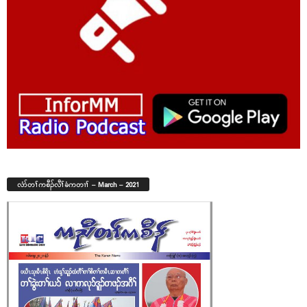
လံာ်တၢ်ကစီၣ်လီၢ်ခံကတၢၢ် – March – 2021