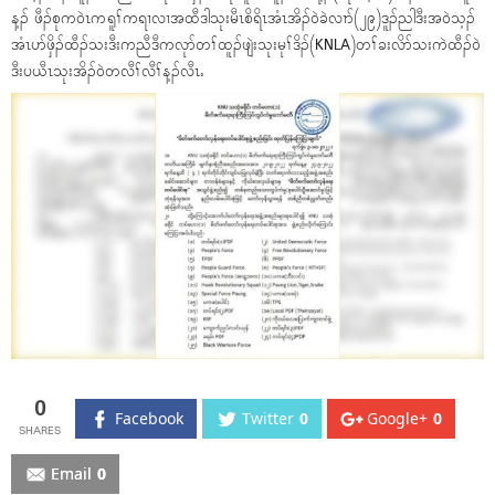
န့ၣ် ဖီၣ်စုက၀ဲၤကရူၢ်ကရၢလၢအထီဒါသုးမီၤစိရိၤအံၤအိၣ်၀ဲခဲလၢာ်(၂၉)ဒူၣ်ညါဒီးအ၀ဲသ့ၣ်
အံၤပာ်ဖှိၣ်ထီၣ်သးဒီးကညီဒီကလုာ်တၢ်ထူၣ်ဖျဲးသုးမုၢ်ဒိၣ်(KNLA)တၢ်ခးလိာ်သးကဲထီၣ်၀ဲ
ဒီးပယီၤသုးအိၣ်၀ဲတလီၢ်လီၢ်န့ၣ်လီၤႉ
0
Facebook
Twitter
0
Google+
0
Email
0