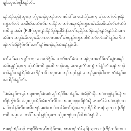
ဖျါအပူၤပာ်ဖျါ၀ဲန့ၣ်လီၤႉ
ခ့ၣ်အဲၣ်ယူၣ်(သုးက့ ၁)ၦၤဘၣ်မူဘၣ်ဒါတဂၤစံး၀ဲ“ပကလဲၤဒ်(သုးက့ ၁)အတၢ်ဟံးစုနဲၣ်
ကျဲအဖီလာ် တခါဃီအသိးလီၤႉကအိၣ်လၢတၢ်ပၢဆှၢရဲၣ်ကျဲၤတခါဃီအဖီလာ်လီၤႉဖဲဟီၣ်
က၀ီၤပူၤဖဲအံၤ (PDF)သုးရ့ၣ်အိၣ်ဒီဒူၣ်ညါမီၤနီၤႉတၢ်ပညိၣ်အခိၣ်သ့ၣ်န့ၣ်ခီန့ၣ်ဒ်သိးပက
အိၣ်က့ၤတဒူၣ်ဃီတပူၤဃီႇပကလဲၤလၢတၢ်ဟံးစုနဲၣ်ကျဲတခါဃီအဖီလာ်အဂီၢ်န့ၣ်ပကိး၀ဲ
ဒၣ်တၢ်အိၣ်ဖှိၣ်လီၤ”အဂ့ၢ်န့ၣ်စံးဘၣ်ခ့ၣ်အဲးစံၣ်န့ၣ်လီၤႉ
တၢ်ပၢၢ်ဆၢကရူၢ်ကရၢလၢအပာ်ဖှိၣ်မၤသကိးတၢ်ခဲအံၤတဖၣ်မ့ထၢတၢ်ခိတၢ်သွဲလၢခ့ၣ်
အဲၣ်ယူၣ်(သုးက့ ၁)ဟီၣ်က၀ီၤဒူသ၀ီတဖၣ်အပူၤမ့တလူၤပိာ်မၤထွဲတၢ်နဲၣ်လီၤသ့ၣ်တဖၣ်
ဘၣ်န့ၣ်တပျဲအိၣ်၀ဲလၢဟီၣ်က၀ီၤအပူၤလၢၤဘၣ်အဂ့ၢ်န့ၣ် ၦၤဘၣ်မူဘၣ်ဒါတဂၤဃီ၀ဲန့ၣ်စံး
အါထီၣ်၀ဲန့ၣ်လီၤႉ
“ဖဲအံၤန့ၣ်ကရူၢ်ကရၢတဖၣ်ဖဲအ၀ဲသ့ၣ်အဲၣ်ဒိးမၤ၀ဲန့ၣ်မၤ၀ဲအိၣ်မီၤနီၤႉအ၀ဲတဒူၣ်န့ၣ်ပနီဟး
ထီၣ်ကွံာ်အီၤလံႉၦၤမ့ဒုးအိၣ်အီၤတၢ်လီၢ်လၢအဂၤပူၤဒုဒုးအိၣ်မီၤနီၤႉလၢလီၢ်ခံအ၀ဲသ့ၣ်မ့တ
မၤဒ်တၢ်နဲၣ်လီၤအသိးဘၣ်ႇမ့ဆဲးထၢဒံးတၢ်ခိတၢ်သွဲဒုပတဒုးအိၣ်အီၤလၢ(သုးက့ ၁)ဟီၣ်
က၀ီၤအပူၤလၢၤဘၣ်”အဂ့ၢ်န့ၣ်(သုးက့ ၁)ၦၤဘၣ်မူဘၣ်ဒါ စံး၀ဲန့ၣ်လီၤႉ
လၢခ့ၣ်အဲၣ်ယူၣ်–ကညီဒီကလုာ်စၢဖှိၣ်ကရၢ ဒူသထူၣ်ကီၢ်ရ့ၣ်(သုးက့ ၁)ဟီၣ်က၀ီၤအပူၤ