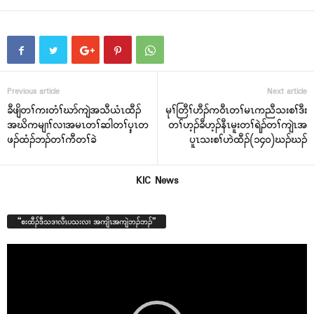
Previous article
Next article
ခီဖျိတၢ်ကးတံၢ်ဃာ်ကျဲအသီယံၤထီၣ်
မုၢ်တြီၢ်ဟီၣ်က၀ီၤတၢ်မၤကညီသးစၢ်ဒီး
အဃိကမျၢၢ်လၢအမၤတၢ်ဆါတၢ်ၦ့ၤတ
တၢ်ဟ့ၣ်ခီဟ့ၣ်နီၤမူးတၢ်ရဲၣ်တၢ်ကျဲၤအ
ဖၣ်ထံၣ်ဘၣ်တၢ်ကီတၢ်ခဲ
ပူၤသးစၢ်ဟဲထီၣ်(၁၄၀)ဃၣ်ဃၣ်
KIC News
“စးထီၣ်ဒီသဒၢလီၤပသးလၢ အကျိၤအကျဲဘၣ်ဘၣ်”
Video
Player