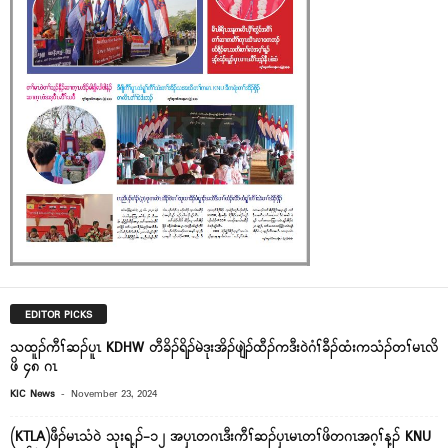
EDITOR PICKS
သထူၣ်ကီၢ်ဆၣ်ပူၤ KDHW တီခိၣ်ရိၣ်မဲဒုးအိၣ်ဖျဲၣ်ထီၣ်ကဒီး၀ဲဂံၢ်ခီၣ်ထံးကသံၣ်တၢ်မၤလိ
ဖိ ၄၈ ဂၤ
-
KIC News
November 23, 2024
(KTLA)ဖီၣ်မၤသံဝဲ သုးရ့ၣ်-၁၂ အပှၤတဂၤဒီးကီၢ်ဆၣ်ပှၤမၤတၢ်ဖိတဂၤအဂ့ၢ်န့ၣ် KNU