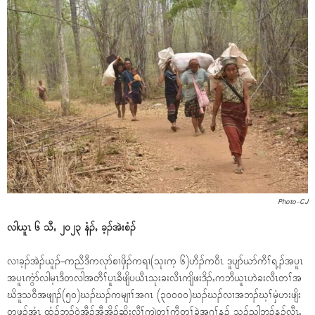
Photo-CJ
လါယူၤ ၆ သီႇ ၂၀၂၃ နံၣ်ႇ ခ့ၣ်အဲးစံၣ်
လၢခ့ၣ်အဲၣ်ယူၣ်–ကညီဒီကလုာ်စၢဖှိၣ်ကရၢ(သုးက့ ၆)ဟီၣ်က၀ီၤ ဒူပျာ်ယာ်ကီၢ်ရ့ၣ်အပူၤ
အပူၤကွံာ်လါမ့ၤဒီတလါအတီၢ်ပူၤခီဖျိပယီၤသုးခးလီၤကျိဖးဒိၣ်ႇကဘီယူၤဟဲခးလီၤတၢ်အ
ဃိဒူသ၀ီအဖျၢၣ်(၅၀)ဃၣ်ဃၣ်ကမျၢၢ်အဂၤ (၃၀၀၀၀)ဃၣ်ဃၣ်လၢအဘၣ်ဃ့ၢ်မှံဟးဖျိး
တဖၣ်အံၤ ထံၣ်ဘၣ်၀ဲအီၣ်အီအိၣ်ဆိးလီၢ်ကျဲတၢ်ကီတၢ်ခဲအဂ့ၢ်န့ၣ် သ့ၣ်ညါဘၣ်န့ၣ်လီၤႉ