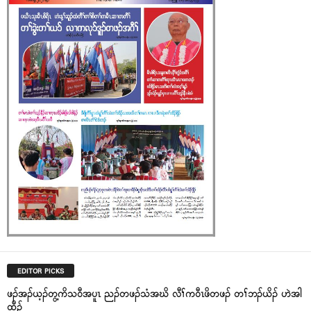
EDITOR PICKS
ဖၣ်အၣ်ယ့ၣ်တွ့ကိသ၀ီအပူၤ ညၣ်တဖၣ်သံအဃိ လီၢ်က၀ီၤဖိတဖၣ် တၢ်ဘၣ်ယိၣ် ဟဲအါ
ထီၣ်