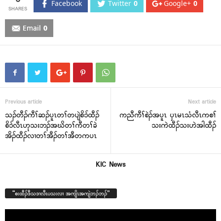
Facebook
Twitter
0
Google+
0
Email
0
Previous article
Next article
သၣ်တီၣ်ကီၢ်ဆၣ်ပူၤတၢ်တပျဲစိ၁်ထီၣ်
ကညီကီၢ်စဲၣ်အပူၤ ၦၤမၤသံလီၤကစၢ်
စိ၁်လီၤဟုသးဘၣ်အဃိတၢ်ကီတၢ်ခဲ
သးကဲထီၣ်သးဟဲအါထီၣ်
အိၣ်ထီၣ်လၢတၢ်အီၣ်တၢ်အီတကပၤ
KIC News
“စးထီၣ်ဒီသဒၢလီၤပသးလၢ အကျိၤအကျဲဘၣ်ဘၣ်”
Video