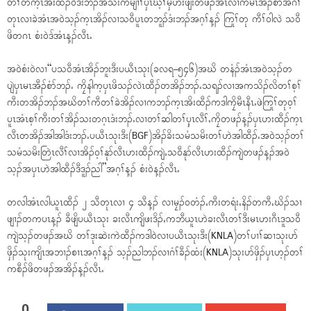
တၢ်တက့ၤအိးထီၣ်၀ဲဒံးဘၣ်အသိးကမျၢၢ်ၦၤဃ့ၢ်မှံဟးဖျိးတဖၣ်အံၤလၢကမၤအီၣ်စံာ်အဂီၢ်
တုၤလၢခဲအံၤအ၀ဲသ့ၣ်က့ၤအိၣ်လၢသ၀ီပူၤတဘူၣ်ဒံးဘၣ်အဂ့ၢ်န့ၣ် ကြုၢ်တု ကီၢ်၀ါလဲ သ၀ီ
ဖိတဂၤ စံး၀ဲဒ်အံၤန့ၣ်လီၤႉ
အ၀ဲစံး၀ဲလၢ“ပသ၀ီအံၤအိၣ်ဘူးဒီးပယီၤသုး(ခလရ–၅၄၆)အဃိ တနံၣ်အံၤအ၀ဲသ့ၣ်တ
ပျဲၦၤမၤအီၣ်စံာ်ဘၣ်ႉ ကၠိနါက့ၦၤဖိသၣ်လဲၤထီၣ်တအိၣ်ဘၣ်ႉသရၣ်လၢအကသိၣ်လိတၢ်စ့ၢ်
ကီးတအိၣ်ဘၣ်အဃိတၢ်ကီတၢ်ခဲအိၣ်လၢကဘၣ်က့ၤအိးထီၣ်ကဒါကၠိမီၤနီၤႉဖဲကြုၢ်တု၀့ၢ်
ပူၤအံၤစ့ၢ်ကီးတၢ်အိၣ်သးတဂ့ၤဒံးဘၣ်ႉလၢတၢ်ဆါတၢ်ၦ့ၤလီၢ်ႇကၠိတဖၣ်န့ၣ်ၦၤဟးထီၣ်က့ၤ
လီၤတအိၣ်အါအါဒံးဘၣ်ႉပယီၤသုးဒီး(BGF)အိၣ်ခိးသမံသမိးတၢ်ဟဲအါထီၣ်ႉအ၀ဲသ့ၣ်တၢ်
သမံသမိးတြဲၤလီၢ်လၢအိၣ်၀့ၢ်နုာ်လီၤဟးထီၣ်ကျဲႇသ၀ီနုာ်လီၤဟးထီၣ်ကျဲတဖၣ်န့ၣ်အ၀ဲ
သ့ၣ်အၦၤဟဲအါထီၣ်ဒီဒူၣ်ညါ”အဂ့ၢ်န့ၣ် စံး၀ဲန့ၣ်လီၤႉ
တလါအံၤလါယူၤထီၣ် ၂ သီတုၤလၢ ၄ သီန့ၣ် လၢမၠၣ်၀တံၣ်ႇကီးတရံးႇနိၣ်တကီႇဃိၣ်သၢ
ဖျၢၣ်တကပၤန့ၣ် ခီဖျိပယီၤသုး ခးလီၤကျိဖးဒိၣ်ႇကဘီယူၤဟဲခးလီၤတၢ်ဒီးမၤဟးဂီၤဒူသ၀ီ
ကျဲသ့ၣ်တဖၣ်အဃိ တၢ်ဒုးဆဲးကဲထီၣ်ကဒါ၀ဲလၢပယီၤသုးဒီး(KNLA)တၢ်ပၢၢ်ဆၢသုးပာ်
ဖှိၣ်သုးကျိၤအဘၢၣ်စၢၤအဂ့ၢ်န့ၣ် သ့ၣ်ညါဘၣ်လၢဂံၢ်ခီၣ်ထံး(KNLA)သုးပာ်ဖှိၣ်ၦၤဟ့ၣ်တၢ်
ကစီၣ်ဖိတဖၣ်အအိၣ်န့ၣ်လီၤႉ
0