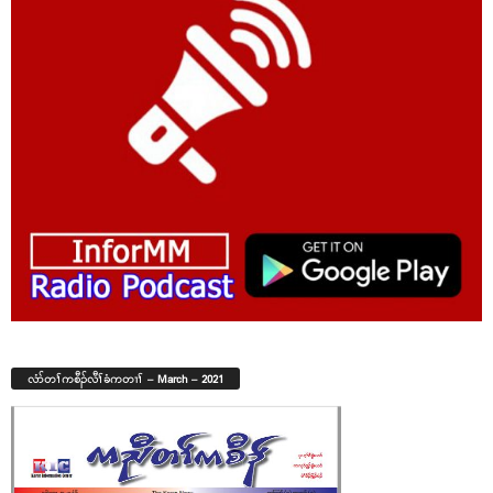
လံာ်တၢ်ကစီၣ်လီၢ်ခံကတၢၢ် – March – 2021