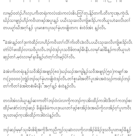
လၢမၠၣ်၀တံၣ်ႇဂီၤလ့ၤႇကီးတရံးကလံၤထံးကလံၤစိးႇကြုၢ်တုႇနိၣ်တကီႇတီၤကၠၤအ့ႇကၠဲးဒိႇ
ဃိၣ်သၢဖျၢၣ်ဟီၣ်က၀ီၤတဖၣ်အပူၤန့ၣ် ပယီၤသုးခးလီၤကျိဖးဒိၣ်ႇကဘီယူၤဟဲခးလီၤတၢ်
တပယူာ်ဃီအဂ့ၢ်န့ၣ် ၦၤမၤစၢၤၦၤဃ့ၢ်မှံဟးဖျိးတဂၤ စံး၀ဲဒ်အံၤ န့ၣ်လီၤႉ
“ခဲအံၤန့ၣ်တၢ်ဒုးကဲထီၣ်လၢဟီၣ်က၀ီၤတၢ်လီၢ်ကိးတီၤဒဲးလီၤႉပယီၤသုးခးလီၤကျိဖးဒိၣ်လီၤ
တဲာ်ပိၢ်ဖးထီၣ်လၢသ၀ီပူၤလီၤႉဘၣ်၀ဲဒၣ်ၦၤသ၀ီဖိတဖၣ်မီၤနီၤႉလၢမုၢ်ဆါခီန့ၣ်ကဘီယူၤဟဲ
ဆှၣ်တၢ်ႇမ့၀ံၤလၢမုၢ်နၤခီန့ၣ်ဟဲတ့ၢ်လီၤမ့ၣ်ပိၢ်လီၤႉ
ခဲအံၤကီးတရံးန့ၣ်သ၀ီအိၣ်အဖျၢၣ်(၈၀)ဃၣ်ဃၣ်အကျါန့ၣ်သ၀ီအဖျၢၣ်(၅၀)ကမျၢၢ်အ
ဂၤ(၃၀၀၀၀)ဘျဲၣ်ဘၣ်ဃ့ၢ်မှံဟးဖျိး၀ဲဒၣ်လီၤႉတၢ်စူၤခါအတီၢ်ပူၤအံၤအ၀ဲသ့ၣ်ကထံၣ်ဘၣ်
တၢ်ကီတၢ်ခဲအါတစဲးမီၤနီၤ”အဂ့ၢ်န့ၣ် စံး၀ဲန့ၣ်လီၤႉ
တလါအံၤလါယူၤန့ၣ်ဆၢကတီၢ်ဘၣ်၀ဲလံလၢကၠိကဘၣ်က့ၤအိးထီၣ်ကဒါ၀ဲဒီးတၢ်ကဘၣ်စး
ထီၣ်မၤစံာ်လံဘၣ်ဆၣ် ခီဖျိခံခီခံကပၤဒုးယၤတၢ်ဖ့ၣ်စၢအိၣ်ဒံးအဃိကၠိလၢအိၣ်၀့ၢ်ပူၤက၀ီၤ
ဒ့ပူၤတဖၣ်က့ၤအိးထီၣ်ကဒါ၀ဲလံန့ၣ်လီၤႉ
ဘၣ်ဆၣ်မ့မ့ၢ်သုးမီၤစိရိအကၠိဒီးကညီကူၣ်သ့ဆဲးလၤကၠိလၢအိၣ်ခိခိၣ်ဒူသ၀ီပူၤတဖၣ်ခီန့ၣ်