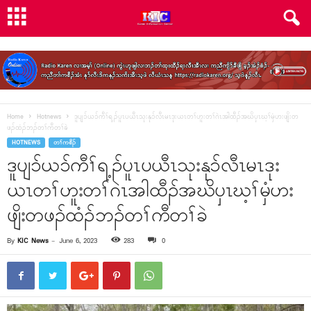
Home
Hotnews
ဒူပျ၁်ယ၁်ကီၢ်ရ့ၣ်ပူၤပယီၤသုးနု၁်လီၤမၤဒုးယၤတၢ်ဟူးတၢ်ဂဲၤအါထီၣ်အဃိၦၤဃ့ၢ်မှံဟးဖျိးတ
ဖၣ်ထံၣ်ဘၣ်တၢ်ကီတၢ်ခဲ
HOTNEWS
တၢ်ကစီၣ်
ဒူပျ၁်ယ၁်ကီၢ်ရ့ၣ်ပူၤပယီၤသုးနု၁်လီၤမၤဒုး
ယၤတၢ်ဟူးတၢ်ဂဲၤအါထီၣ်အဃိၦၤဃ့ၢ်မှံဟး
ဖျိးတဖၣ်ထံၣ်ဘၣ်တၢ်ကီတၢ်ခဲ
By
KIC News
-
June 6, 2023
283
0