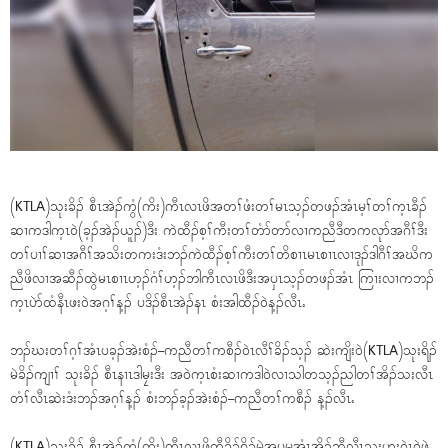
(KTLA)သုးခိၣ် စီၤအဲၣ်ကွံ(ကိး)ကီၤလၤဖိအတၢ်ဖံးတၢ်မၤသ့ၣ်တဖၣ်အံၤမ့ၢ်တၢ်က့ၤခီၣ်
ဆၢကဒါက့ၤ၀ဲ(ခ့ၣ်အဲၣ်ယူၣ်)ဒီး ကဲထီၣ်စ့ၢ်ကီးတၢ်တံာ်တာ်လၢကညီဒီတကလုာ်အဂီၢ်ဒီး
တၢ်ပၢၢ်ဆၢအဂီၢ်အသိးတကးဒံးဘၣ်ကဲထီၣ်စ့ၢ်ကီးတၢ်တိစၢၤမၤစၢၤလၢဒုၣ်ဒါဂီၢ်အဃိက
ညီဖိလၢအဆီၣ်ထွဲမၤစၢၤဟ့ၣ်ဂံၢ်ဟ့ၣ်ဘါကီၤလၤဖိဒီးအၦၤသ့ၣ်တဖၣ်အံၤ ကြၢးလၢကဘၣ်
က့ၤပဲာ်ထံနီၤဖး၀ဲအဂ့ၢ်န့ၣ် ပဒိၣ်စီၤအဲၣ်နၤ စံးအါထီၣ်၀ဲန့ၣ်လီၤႉ
ဘၣ်ဃးတၢ်ဂ့ၢ်အံၤပခ့ၣ်အဲးစံၣ်–ကညီတၢ်ကစီၣ်၀ဲၤလီၢ်ခိၣ်သ့ၣ် ဆဲးကျိး၀ဲ(KTLA)သုးရိၣ်
မဲခိၣ်ကျၢၢ် သုးခိၣ် စီၤနၢၤဒါမၠးဒီး အ၀ဲက့ၤစံးဆၢကဒါ၀ဲလၢသါတသ့ၣ်ညါတၢ်အိၣ်သးလီၤ
တံၢ်လီၤဆဲးဒံးဘၣ်အဂ့ၢ်န့ၣ် စံးဘၣ်ခ့ၣ်အဲးစံၣ်–ကညီတၢ်ကစီၣ် န့ၣ်လီၤႉ
(KTLA)သုးခိၣ် စီၤအဲၣ်ကွံ(ကိး)ကီၤလၤဖိတီခိၣ်ရိၣ်မဲအၦမအံၤအိၣ်ဆီလီၤသးဟူးဂဲၤ၀ဲဖဲ