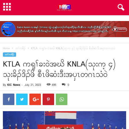
Home
တၢ်ကစီၣ်
KTLA ကရူၢ်ခး၀ဲအဃိ KNLA(သုးက့ ၄) သုးခိၣ်ဒိၣ်ဖိ စီၤဖိဆံးဒီးအၦၤတဂၤသံ၀ဲ
တၢ်ကစီၣ်
KTLA ကရူၢ်ခး၀ဲအဃိ KNLA(သုးက့ ၄)
သုးခိၣ်ဒိၣ်ဖိ စီၤဖိဆံးဒီးအၦၤတဂၤသံ၀ဲ
By
KIC News
-
July 21, 2023
695
0