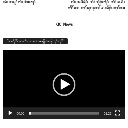
အံၤတပျၢ်လီၤ၀ဲဒံးဘၣ်
လီၤအဖီခိၣ် ကီၢ်ကၠီၣ်တဲၣ်–ကီၢ်ပယီၤ
ကီၢ်ဆၢ တၢ်ဆှၢစ့တၢ်မၤအိၣ်ပတုာ်သး
KIC News
“စးထီၣ်ဒီသဒၢလီၤပသးလၢ အကျိၤအကျဲဘၣ်ဘၣ်”
Video
Player
00:00
01:22