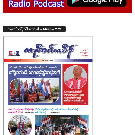
လံာ်တၢ်ကစီၣ်လီၢ်ခံကတၢၢ် – March – 2021