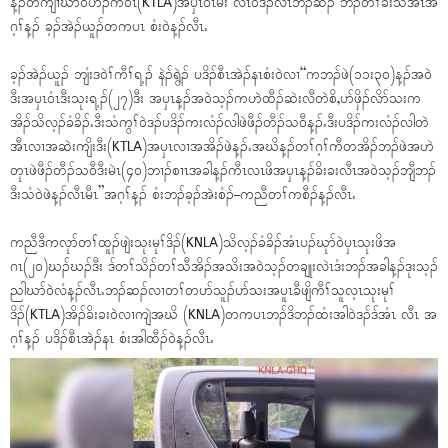
န့ၣ်တဲကျၢဃာ်၀ဲဟီၣ်က၀ီၤ(KTLA)အၦၤ၀ံၤမး လဲၤ၀ဲဒၣ်လီၤဘၣ်ဆၣ် ဘၣ်တၢ်ခးသံအီၤအ
ဂ့ၢ်န့ၣ် ခ့ၣ်အဲၣ်ယူၣ်တကပၤ စံး၀ဲန့ၣ်လီၤႉ
ခ့ၣ်အဲၣ်ယူၣ် ဘျံးဒ၀ဲၢ်ကီၢ်ရ့ၣ် နဲၣ်ရွဲၣ် ပဒိၣ်စီၤအဲၣ်နၤစံး၀ဲလၢ“ကဘၣ်ဖဲ(၁၁း၃၀)န့ၣ်အ၀ဲ
ဒီးအၦၤ၀ံၤဒီးသုးရ့ၣ်(၂၇)ဒီး အၦၤန့ၣ်အ၀ဲသ့ၣ်ကဟဲထီၣ်ဆဲးလီတဲစိ,ပာ်ဖှိၣ်လိာ်သးက
အိၣ်သိလ့ၣ်ခံခိၣ်ႉဒီးသံကွၢ်၀ဲဒၣ်ပဒိၣ်ကးလံၣ်လါဖဲဖီၣ်တီၣ်သ၀ီန့ၣ်ႉဒီးပဒိၣ်ကးလံၣ်လါတဲ
အီၤလၢအဆဲးကျိးဒီး(KTLA)အၦၤလၢအအိၣ်ဖဲန့ၣ်ႉအဃိန့ၣ်တၢ်ဂ့ၢ်ကီတအိၣ်ဘၣ်ဖဲအဟဲ
တုၤဖဲဖီၣ်တီၣ်သ၀ီဒီးမဲၤ(၄၀)ဘၢၣ်စၢၤအခါန့ၣ်ကီၤလၤဖိအၦၤန့ၣ်ခိးခးလီၤအ၀ဲသ့ၣ်ဘျီဘၣ်
ဒီးသံ၀ဲဖဲန့ၣ်လီၤမီၤ”အဂ့ၢ်န့ၣ် စံးဘၣ်ခ့ၣ်အဲးစံၣ်–ကညီတၢ်ကစီၣ်န့ၣ်လီၤႉ
ကညီဒီကလုာ်တၢ်ထူၣ်ဖျဲးသုးမုၢ်ဒိၣ်(KNLA)သိလ့ၣ်ခံခိၣ်အံၤပၣ်ဃုာ်၀ဲၦၤသုးဖိအ
ဂၤ(၂၀)ဃၣ်ဃၣ်ဒီး ဒ်တၢ်သိၣ်တၢ်သီအိၣ်အသိးအ၀ဲသ့ၣ်တချုးလဲၤဒံးဘၣ်အခါန့ၣ်ဒုးသ့ၣ်
ညါဃာ်၀ဲလံန့ၣ်လီၤႉဘၣ်ဆၣ်လၢတၢ်တပာ်သူၣ်ပာ်သးအပူၤခီဖျိကီၢ်သူလ့ၤသုးမုၢ်
ဒိၣ်(KTLA)အိၣ်ခိးခး၀ဲလၢကျဲအဃိ (KNLA)တကပၤဘၣ်ဒိဘၣ်ထံးအါ၀ဲဒၣ်ဒ်အံၤ လီၤ အ
ဂ့ၢ်န့ၣ် ပဒိၣ်စီၤအဲၣ်နၤ စံးအါထီၣ်၀ဲန့ၣ်လီၤႉ