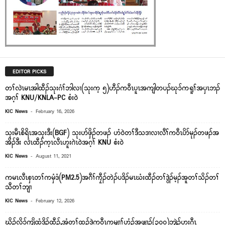
EDITOR PICKS
တၢ်လဲၤမၤအါထီၣ်သုးဂံၢ်ဘါလၢ(သုးက့ ၅)ဟီၣ်ကဝီၤပူၤအကျါတပၣ်ဃုၥ်ကရူၢ်အပှၤဘၣ်
အဂ့ၢ် KNU/KNLA-PC စံးဝဲ
-
KIC News
February 16, 2026
သုးမီၤစိရိၤအသုးဒီး(BGF) သုးပာ်ဖှိၣ်တဖၣ် ဟံ၀ဲတၢ်ဒီသဒၢလၢလီၢ်က၀ီၤပိာ်မုၣ်တဖၣ်အ
အိၣ်ဒီး လဲၤထီၣ်က့ၤလီၤဟူးဂဲၤ၀ဲအဂ့ၢ် KNU စံး၀ဲ
-
KIC News
August 11, 2021
ကမၤလီၤစှၤတၢ်ကမှံဒံ(PM2.5)အဂီၢ်ကၠီၣ်တဲၣ်ပဒိၣ်မၤဃံးထီၣ်တၢ်ဒွဲၣ်မ့ၣ်အူတၢ်သိၣ်တၢ်
သီတၢ်ဘျၢ
-
KIC News
February 12, 2026
ဃိၣ်လိၥ်ကျိထံဒိၣ်ထီၣ်,အံတူၢ်ထၣ်ဒဲကဝီၤကမျၢၢ်ဟံၣ်အဖျၢၣ်(၃၀၀)ဘျဲၣ်ဟးဂီၤ