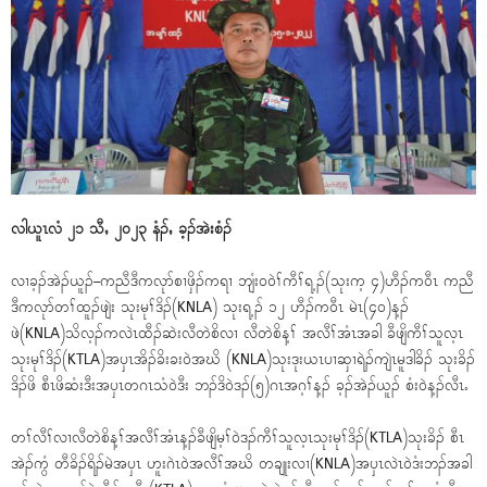
လါယူၤလံ ၂၁ သီႇ ၂၀၂၃ နံၣ်ႇ ခ့ၣ်အဲးစံၣ်
လၢခ့ၣ်အဲၣ်ယူၣ်–ကညီဒီကလုာ်စၢဖှိၣ်ကရၢ ဘျံး၀၀ဲၢ်ကီၢ်ရ့ၣ်(သုးက့ ၄)ဟီၣ်က၀ီၤ ကညီ
ဒီကလုာ်တၢ်ထူၣ်ဖျဲး သုးမုၢ်ဒိၣ်(KNLA) သုးရ့ၣ် ၁၂ ဟီၣ်က၀ီၤ မဲၤ(၄၀)န့ၣ်
ဖဲ(KNLA)သိလ့ၣ်ကလဲၤထီၣ်ဆဲးလီတဲစိလၢ လီတဲစိန့ၢ် အလီၢ်အံၤအခါ ခီဖျိကီၢ်သူလ့ၤ
သုးမုၢ်ဒိၣ်(KTLA)အၦၤအိၣ်ခိးခး၀ဲအဃိ (KNLA)သုးဒုးယၤပၢဆှၢရဲၣ်ကျဲၤမူဒါခိၣ် သုးခိၣ်
ဒိၣ်ဖိ စီၤဖိဆံးဒီးအၦၤတဂၤသံ၀ဲဒီး ဘၣ်ဒိ၀ဲဒၣ်(၅)ဂၤအဂ့ၢ်န့ၣ် ခ့ၣ်အဲၣ်ယူၣ် စံး၀ဲန့ၣ်လီၤႉ
တၢ်လီၢ်လၢလီတဲစိန့ၢ်အလီၢ်အံၤန့ၣ်ခီဖျိမ့ၢ်၀ဲဒၣ်ကီၢ်သူလ့ၤသုးမုၢ်ဒိၣ်(KTLA)သုးခိၣ် စီၤ
အဲၣ်ကွံ တီခိၣ်ရိၣ်မဲအၦၤ ဟူးဂဲၤ၀ဲအလီၢ်အဃိ တချုးလၢ(KNLA)အၦၤလဲၤ၀ဲဒံးဘၣ်အခါ