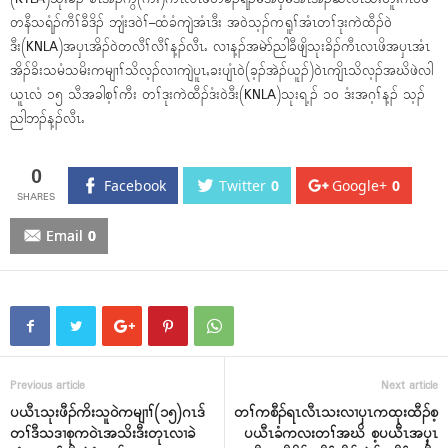
တနီသရံၣ်ကီၢ်ခီဒိၣ် ဘျံးဒ၀ဲၢ်–ထံခံကျဲအံၤဒီး အ၀ဲသ့ၣ်ကရူၢ်အံၤတၢ်ဒုးကဲထီၣ်၀ဲ
ဒီး(KNLA)အၦၤအိၣ်၀ဲတလီၢ်လီၢ်န့ၣ်လီၤႉ လၢန့ၣ်အမဲာ်ညါခီဖျိသုးခိၣ်ကီၤလၤဖိအၦၤအံၤ
အိၣ်ခိးသမံသမိးကမျၢၢ်သိလ့ၣ်လၢကျဲပူၤႇခးပျံၤ၀ဲ(ခ့ၣ်အဲၣ်ယူၣ်)၀ဲၤကျိၤသိလ့ၣ်အဃိဖဲလါ
ယူၤလံ ၁၅ သီအခါစ့ၢ်ကီး တၢ်ဒုးကဲထီၣ်ဒံး၀ဲဒီး(KNLA)သုးရ့ၣ် ၁၀ ဒံးအဂ့ၢ်န့ၣ် သ့ၣ်
ညါဘၣ်န့ၣ်လီၤႉ
0
Facebook
Twitter
0
Google+
0
Email
0
Previous article
Next article
ပယီၤသုးဖီၣ်ကိးသူ၀ဲကမျၢၢ်(၁၅)ဂၤဒ်
တၢ်ကစီၣ်ရၤလီၤသးလၢၦၤကထုးထီၣ်စ့
တၢ်ဒီသဒၢစုက၀ဲၤအသိးဒီးတုၤလၢခဲ
ပယီၤခံကလးတၢ်အဃိ စ့ပယီၤအၦ့ၤ