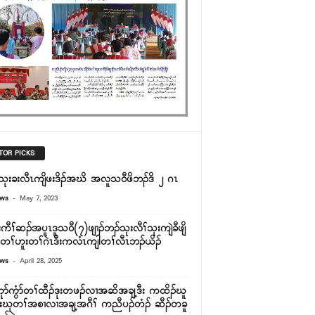
TOR PICKS
ုးခးလီၤကျိဖးဒိၣ်အဃိ အလူသ၀ီဖိဘၣ်ဒိ ၂ ဂၤ
-
ews
May 7, 2023
ကီၢ်ဆၣ်အပူၤဒူသဝီ(၇)ဖျၢၣ်ဘၣ်သုးလီၢ်သုးကျဲခီဖျိ
တၢ်ဟူးတၢ်ဂဲၤဒီးကလံၤကျါတၢ်လီၤဘၣ်ယိၣ်
-
ews
April 28, 2025
်ကွံာ်တၢ်ထီၣ်ဒုးတဖၣ်လၢအဆိအချ့ဒီး ကထိၣ်ဃူ
ိးဃုတၢ်အစၢလၢအချ့အဂီၢ် ကညီပၣ်တံၣ် ဆီၣ်တခူ