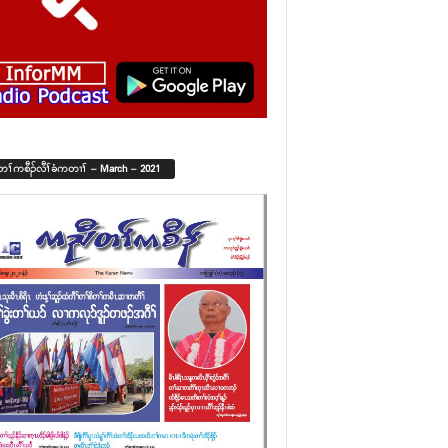
်တၢ်ကစီၣ်လီၢ်ခံကတၢၢ် – March – 2021