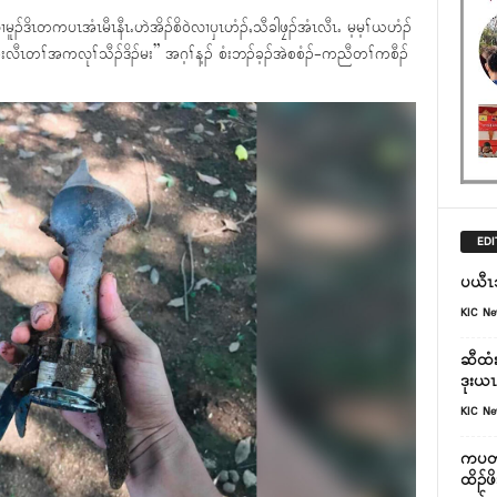
လၢမူၣ်ဒိၤတကပၤအံၤမီၤနီၤႉဟဲအိၣ်စိ၀ဲလၢၦၤဟံၣ်ႇသီခါဖၠၣ်အံၤလီၤႉ မ့မ့ၢ်ယဟံၣ်
လီၤတၢ်အကလုၢ်သီၣ်ဒိၣ်မး” အဂ့ၢ်န့ၣ် စံးဘၣ်ခ့ၣ်အဲစစံၣ်-ကညီတၢ်ကစီၣ်
EDI
ပယီၤသ
KIC N
ဆီထံး
ဒုးယၤ
KIC N
ကပတုာ
ထိၣ်ဖ