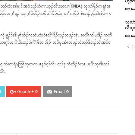
ဟ့ၣ်ကူ
ဒိဘၣ်ထံးအါမးဒီးအ၀ဲသ့ၣ်ဟဲက့ၤဟ့ၣ်လီၤသးလၢ(KNLA) သုးပာ်ဖှိၣ်ကရူၢ်အ
KIC N
ဲအဂ့ၢ်န့ၣ် သုးဂ့ၢ်၀ီဟီၣ်က၀ီၤဂံၢ်ခီၣ်ထံး တၢ်ကစီၣ် စံးဘၣ်ခ့ၣ်အဲးစံၣ်-က
သုးဟံ
လီၤၦၤ
မူၣ်ဒိၤဒီးမုၢ်ထီၣ်ကလံၤထံး၀ဲၤလီၢ်ခိၣ်သ့ၣ်တဖၣ်အံၤ ခးလီၤကျိဖးဒိၣ်ႇကဘီ
KIC N
ဂူာ်ဟးဂီၤဒီးဆၣ်ဖိကီၢ်ဖိလၢအိၣ် သ၀ီပူၤအံၤတဖၣ်သံဘၣ်ဒိဘၣ်ထံးအိၣ်၀ဲ
့ႇကီးတရံးႇကြုၢ်တုတကပၤန့ၣ်စ့ၢ်ကီး တၢ်ဒုးကဲထီၣ်၀ဲလၢ ပယီၤသုးဒီးတၢ်
လီၤႉ
0
Google+
0
Email
0