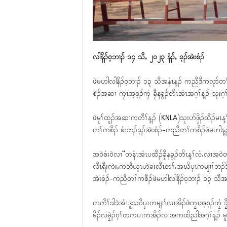
လါနိၣ်၀့ဘၢၣ် ၁၄ သီႇ ၂၀၂၃ နံၣ်ႇ ခ့ၣ်အဲးစံၣ်
ဖဲမဟါလါနိၣ်၀့ဘၢၣ် ၁၃ သီအနံၤန့ၣ် ကညီဒီကလုာ်တၢ်ထူ
စဲၣ်အဆၢ ကၠၤအ့စ့ၣ်ကၠံ ခၠီနခွၣ်တိၤအံၤအဂ့ၢ်န့ၣ် သုးဂ
ဖဲမုၢ်ထူၣ်အဆၢကတီၢ်န့ၣ် (KNLA)သုးပာ်ဖှိၣ်ထီၣ်မၤန့ၢ်၀
တၢ်ကစီၣ် စံးဘၣ်ခ့ၣ်အဲးစံၣ်-ကညီတၢ်ကစီၣ်ဖဲမဟါန့ၣ
အ၀ဲစံး၀ဲလၢ“တနံၤအံၤပထီၣ်ခၠီနခွၣ်တိၤန့ၢ်လံႉလၢအ၀ဲတနံ
လီၤရီးကဲးႇကဘီယူၤဟဲခးလီၤတၢ်ႉအဃိၦၤကမျၢၢ်ဘၣ်ဒိဘၣ်
အဲးစံၣ်-ကညီတၢ်ကစီၣ်ဖဲမဟါလါနိၣ်၀့ဘၢၣ် ၁၃ သီအနံ
တကီၢ်ခါခဲအံၤဒူသ၀ီၦၤကမျၢၢ်လၢအိၣ်ဖဲကၠၤအ့စ့ၣ်ကၠံ ခ
မီၣ်လမၠဲၣ်၀့ၢ်တကပၤကအိၣ်လၢအကထိညါအဂ့ၢ်န့ၣ် မူၣ်ဒ