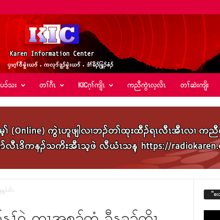
်ပၥ်သး
တၢ်ဂီၤ
KICဂ့ၢ်ကျိၤ
ကညီကွဲၤလ့လိၤ
တၢ်ဆဲးကျိး
နခွၣ်တိၤ
“စး
ၢ်၀ဲ ကၠၤအ့စ့ၣ်ကၠံ ခၠီနခွၣ်တိၤ
Video