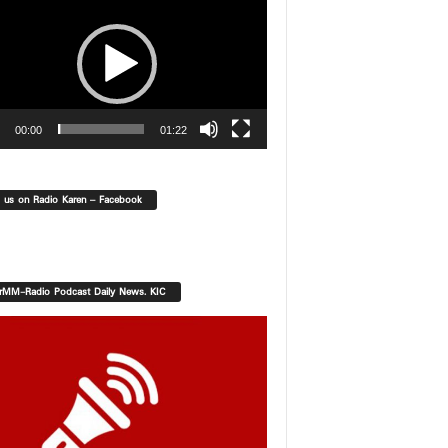
00:00
01:22
d us on Radio Karen – Facebook
orMM-Radio Podcast Daily News. KIC