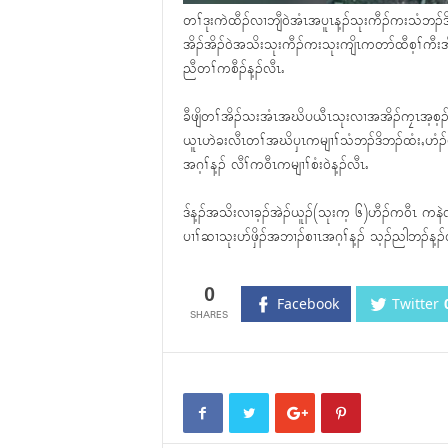
တၢ်ဒုးကဲထီၣ်လၢဘျီ၀ဲအံၤအပူၤန့ၣ်သုးကီၣ်ကးသံဘၣ်
အိၣ်အိၣ်၀ဲအသိးသုးကီၣ်ကးသုးကျိၤကတာ်ထီစ့ၢ်ကီးအိၣ်၀
ညီတၢ်ကစီၣ်န့ၣ်လီၤႉ
ခီဖျိတၢ်အိၣ်သးအံၤအဃိပယီၤသုးလၢအအိၣ်ကၠၤအ့စ့ၣ်ကၠံႇ
ယူၤဟဲခးလီၤတၢ်အဃိၦၤကမျၢၢ်သံဘၣ်ဒိဘၣ်ထံးႇဟံၣ်ဟး
အဂ့ၢ်န့ၣ် လီၢ်က၀ီၤကမျၢၢ်စံး၀ဲန့ၣ်လီၤႉ
ဒ်န့ၣ်အသိးလၢခ့ၣ်အဲၣ်ယူၣ်(သုးက့ ၆)ဟီၣ်က၀ီၤ ကနဲလ
ပၢၢ်ဆၢသုးပာ်ဖှိၣ်အဘၢၣ်စၢၤအဂ့ၢ်န့ၣ် သ့ၣ်ညါဘၣ်န့ၣ်
0
Facebook
Twitter