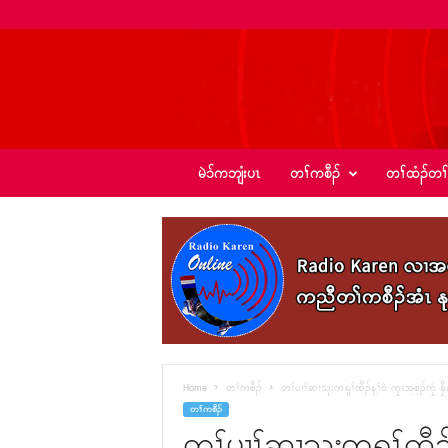
ခ့
မဲၥ်ကဘျံးပၤ
တၢ်ကစီၣ်
တၢ်ထံၣ်တၢ
ၣ်
အဲ
း
စံ
ၣ်
–
K
I
C
N
e
Home
တၢ်ကစီၣ်
တၢ်ပၢၢ်ဆၢသုးကရူၢ်ထီၣ်န့ၢ်၀ဲ ကၠၤအ့စ့ၣ်ကၠံ ခၠီ
w
တၢ်ကစီၣ်
s
တၢ်ပၢၢ်ဆၢသုးကရူၢ်ထီၣ်န့