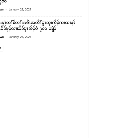
ၣ်၀ဲ
-
ews
January 22, 2021
းန့ၢ်တၢ်စိတၢ်ကမီၤအတီၢ်ပူၤသုးကီၣ်ကးထၢနုာ်
ပိ၁်မုၣ်လၢဃိ၁်ပူၤအိၣ်၀ဲ ၇၀၀ ဘျဲၣ်
-
ews
January 24, 2024