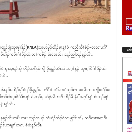
ၣ်ဖျဲးသုးမုၢ်ဒိၣ်(KNLA)သုးပာ်ဖှိၣ်ထီၣ်မၤန့ၢ်၀ဲ ကညီကီၢ်စဲၣ်-တလၢၤကီၢ်
လံာ
့ၢ်၀ီဟီၣ်က၀ီၤဂံၢ်ခီၣ်ထံးတၢ်ကစီၣ် စံး၀ဲအသိး သ့ၣ်ညါဘၣ်န့ၣ်လီၤႉ
ဲကၠၤအ့စ့ၣ်ကၠံ ဟီၣ်သရီထံကျိ ခၠီနခွၣ်တိၤအံၤအဂ့ၢ်န့ၣ် သုးဂ့ၢ်၀ီဂံၢ်ခီၣ်ထံး
်လီၤႉ
ၤန့ၣ်ပထီၣ်န့ၢ်၀ဲဒၣ်ခၠီနခွၣ်ပၢၤကီၢ်၀ဲၤလီၢ်ႉအ၀ဲသ့ၣ်က့ၤခးလီၤကဒါကျိဖးဒိၣ်ခး
ထံးၦၤဖိဒံဖိသၣ်သံႇဘၣ်ၦၤဟံၣ်ဃီဟးဂီၤအိၣ်မီၤနီၤ”အဂ့ၢ်န့ၣ် စံးဘၣ်ခ့ၣ်
ၤန့ၣ်လီၤႉ
ၠီနခွၣ်တိၤကပိၤကပၤသ့ၣ်တဖၣ် လဲၤစံၣ်ထီၣ်၀ဲလၢမူၣ်ဒိၤ၀့ၢ်ႇ သ၀ီလၢအဂၤဒီး
ိၤကမျၢၢ်တဂၤ စံး၀ဲန့ၣ်လီၤႉ