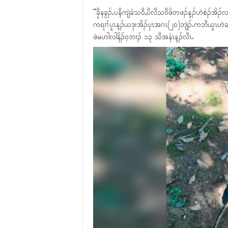
“ခၠီနခွၣ်ႇပနီကျဲခံသ၀ီ,ပီလီသ၀ီဖိတဖၣ်န့ၣ်ဟဲစံၣ်အိၣ်
ကရၢၢ်ပူၤန့ၣ်ယဒုးအိၣ်ၦၤအဂၤ(၂၀)ဘျဲၣ်ႉကဘီယူၤဟဲခး
ဖဲမဟါလါနိၣ်၀့ဘၢၣ် ၁၃ သီအနံၤန့ၣ်လီၤႉ