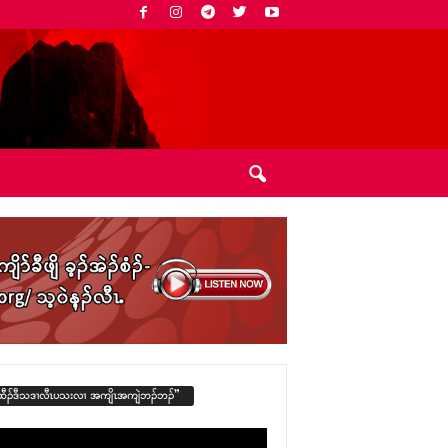
ထီၣ်ဒီသဒၢလီၤပသးလၢ အကျိၤအကျဲဘၣ်ဘၣ်”