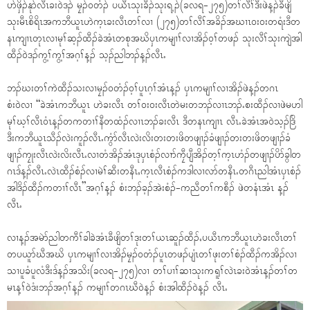
ပာ်ဖှိၣ်နုာ်လီၤခး၀ဲဒၣ် မၠၣ်၀တံၣ် ပယီၤသုးခီၣ်သုးရ့ၣ်(ခလရ-၂၇၅)တၢ်လီၢ်ဒီးဖဲန့ၣ်ခီဖျိ
သုးမီၤစိရိၤအကဘီယူၤဟဲက့ၤခးလီၤတၢ်လၢ (၂၇၅)တၢ်လီၢ်အခိၣ်အဃၢၤ၀း၀းတရံးဒီတ
နၤကျၢၤတုၤလၢမုၢ်ဆ့ၣ်ထီၣ်ခဲအံၤတစုအဃိၦၤကမျၢၢ်လၢအိၣ်၀့ၢ်တဖၣ် သုးလီၢ်သုးကျဲအါ
ထီၣ်၀ဲဒၣ်ကွ့ၢ်ကွ့ၢ်အဂ့ၢ်န့ၣ် သ့ၣ်ညါဘၣ်န့ၣ်လီၤႉ
ဘၣ်ဃးတၢ်ကဲထီၣ်သးလၢမၠၣ်၀တံၣ်၀့ၢ်ပူၤဂ့ၢ်အံၤန့ၣ် ၦၤကမျၢၢ်လၢအိၣ်ဖဲန့ၣ်တဂၤ
စံး၀ဲလၢ “ခဲအံၤကဘီယူၤ ဟဲခးလီၤ တၢ်၀း၀းလီၤတဲမးတဘၣ်လၢၤဘၣ်ႉစးထီၣ်လၢဖဲမဟါ
မုၢ်ဃ့ၢ်လီၤ၀ံၤန့ၣ်တကတၢၢ်နီတထံၣ်လၢၤဘၣ်ခးလီၤ ဒီတနၤကျၢၤ လီၤႉခဲအံၤအ၀ဲသ့ၣ်ဒြိ
ဒီးကဘီယူၤသီၣ်လဲးကူၣ်လီၤႉကွံာ်လီၤလဲးလိးတးတးဖိတဖျၢၣ်ခံဖျၢၣ်တးတးဖိတဖျၢၣ်ခံ
ဖျၢၣ်ကၠုးလီၤလဲးလိးလီၤႉလၢတံအိၣ်အံၤဒုၦၤစံၣ်လၢာ်ကၠီပျီအိၣ်တ့ၢ်က့ၤဟံၣ်တဖျၢၣ်ပိာ်ခွါတ
ဂၤဒ်န့ၣ်လီၤႉလဲၤထီၣ်စံၣ်လၢမဲၢ်ဆီးတနီၤႇက့ၤလီၤစံၣ်ကဒါလၢလာ်တနီၤႉတဂီၤညါအံၤၦၤစံၣ်
အါဒိၣ်ထီၣ်ကတၢၢ်လီၤ”အဂ့ၢ်န့ၣ် စံးဘၣ်ခ့ၣ်အဲးစံၣ်-ကညီတၢ်ကစီၣ် ဖဲတနံၤအံၤ န့ၣ်
လီၤႉ
လၢန့ၣ်အမဲာ်ညါတကီၢ်ခါခဲအံၤခီဖျိတၢ်ဒုးတၢ်ယၤဆူၣ်ထီၣ်ႇပယီၤကဘီယူၤဟဲခးလီၤတၢ်
တပယူာ်ဃီအဃိ ၦၤကမျၢၢ်လၢအိၣ်မၠၣ်၀တံၣ်ပူၤတဖၣ်ပျံၤတၢ်ဖုးတၢ်စံၣ်ထီၣ်ကအိၣ်လၢ
သၢပူခံပူလံဒီးဒ်န့ၣ်အသိး(ခလရ-၂၇၅)လၢ တၢ်ပၢၢ်ဆၢသုးကရူၢ်လဲၤခး၀ဲအံၤန့ၣ်တၢ်တ
မၤန့ၢ်၀ဲဒံးဘၣ်အဂ့ၢ်န့ၣ် ကမျၢၢ်တဂၤဃီ၀ဲန့ၣ် စံးအါထီၣ်၀ဲန့ၣ် လီၤႉ