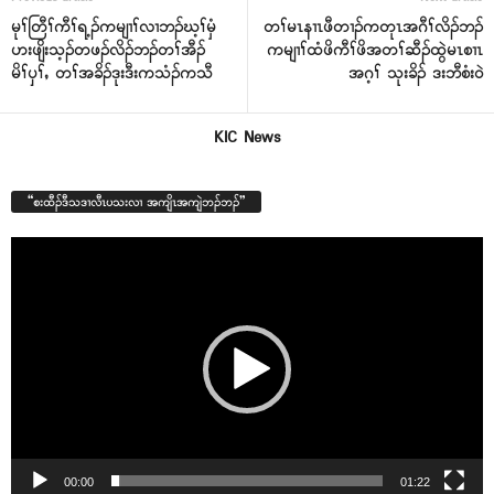
မုၢ်တြီၢ်ကီၢ်ရ့ၣ်ကမျၢၢ်လၢဘၣ်ဃ့ၢ်မှံ
တၢ်မၤနၢၤဖီတၢၣ်ကတုၤအဂီၢ်လိၣ်ဘၣ်
ဟးဖျိးသ့ၣ်တဖၣ်လိၣ်ဘၣ်တၢ်အီၣ်
ကမျၢၢ်ထံဖိကီၢ်ဖိအတၢ်ဆီၣ်ထွဲမၤစၢၤ
မိၢ်ၦၢ်ႇ တၢ်အခိၣ်ဒုးဒီးကသံၣ်ကသီ
အဂ့ၢ် သုးခိၣ် ဒးဘီစံး၀ဲ
KIC News
“စးထီၣ်ဒီသဒၢလီၤပသးလၢ အကျိၤအကျဲဘၣ်ဘၣ်”
Video
Player
00:00
01:22