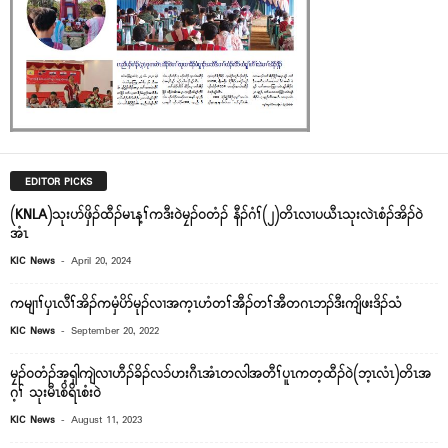
EDITOR PICKS
(KNLA)သုးပာ်ဖှိၣ်ထီၣ်မၤန့ၢ်ကဒီး၀ဲမၠၣ်၀တံၣ် နီၣ်ဂံၢ်(၂)တိၤလၢပယီၤသုးလဲၤစံၣ်အိၣ်၀ဲ
အံၤ
-
KIC News
April 20, 2024
ကမျၢၢ်ၦၤလီၢ်အိၣ်ကမှံပိာ်မုၣ်လၢအက့ၤဟံတၢ်အီၣ်တၢ်အီတဂၤဘၣ်ဒီးကျိဖးဒိၣ်သံ
-
KIC News
September 20, 2022
မၠၣ်၀တံၣ်အ့ရှါကျဲလၢဟီၣ်ခိၣ်လ၁်ဟးဂီၤအံၤတလါအတီၢ်ပူၤကတ့ထီၣ်၀ဲ(ဘ့ၤလံၤ)တိၤအ
ဂ့ၢ် သုးမီၤစိရိၤစံး၀ဲ
-
KIC News
August 11, 2023