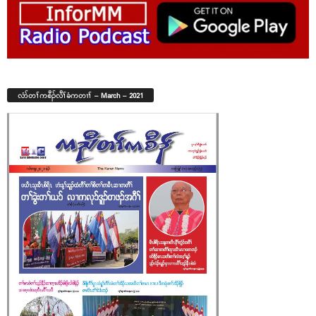
လံာ်တၢ်ကစီၣ်လီၢ်ခံကတၢၢ် – March – 2021