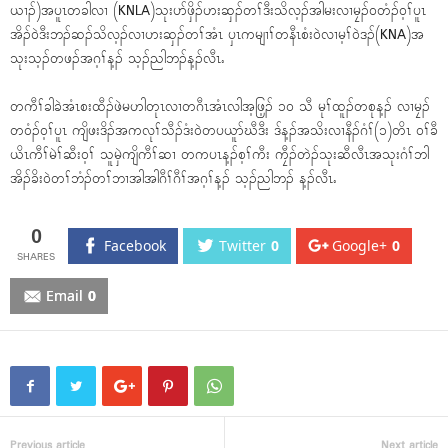
ယၢၣ်)အပူၤတခါလၢ (KNLA)သုးပာ်ဖှိၣ်ဟးဆှၣ်တၢ်ဒီးသိလ့ၣ်အါမးလၢမၠၣ်၀တံၣ်၀့ၢ်ပူၤ
အိၣ်၀ဲဒီးဘၣ်ဆၣ်သိလ့ၣ်လၢဟးဆှၣ်တၢ်အံၤ ၦၤကမျၢၢ်တနီၤစံး၀ဲလၢမ့ၢ်၀ဲဒၣ်(KNA)အ
သုးသ့ၣ်တဖၣ်အဂ့ၢ်န့ၣ် သ့ၣ်ညါဘၣ်န့ၣ်လီၤႉ
တကီၢ်ခါခဲအံၤစးထီၣ်ဖဲမဟါတုၤလၢတဂီၤအံၤလါအ့ဖြ့ၣ် ၁၀ သီ မုၢ်ထူၣ်တစုန့ၣ် လၢမၠၣ်
တ၀ံၣ်၀့ၢ်ပူၤ ကျိဖးဒိၣ်အကလုၢ်သီၣ်ဒံး၀ဲတပယူာ်ဃီဒီး ဒ်န့ၣ်အသိးလၢနီၣ်ဂံၢ်(၁)တိၤ ၀ၢ်ခီ
ယိၤကီၢ်မဲၢ်ဆီး၀့ၢ် သူမှဲကျိကီၢ်ဆၢ တကပၤန့ၣ်စ့ၢ်ကီး ကၠီၣ်တဲၣ်သုးဆီလီၤအသုးဂံၢ်ဘါ
အိၣ်ခိး၀ဲတၢ်ဘံၣ်တၢ်ဘၢအါအါဂီၢ်ဂီၢ်အဂ့ၢ်န့ၣ် သ့ၣ်ညါဘၣ် န့ၣ်လီၤႉ
0
Facebook
Twitter
0
Google+
0
Email
0
Previous article
Next article