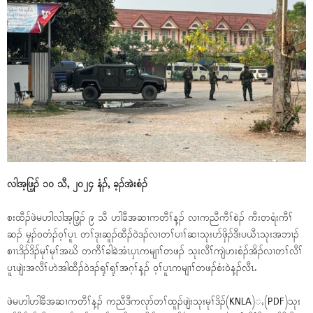
လါအ့ဖြ့ၣ် ၁၀ သီ, ၂၀၂၄ နံၣ်, ခ့ၣ်အဲးစံၣ်
စးထီၣ်ဖဲမဟါလါအ့ဖြ့ၣ် ၉ သီ ဟါခီအဆၢကတီၢ်န့ၣ် လၢကညီကီၢ်စဲၣ် ကီးတရံးကီၢ်
ဆၣ် မၠၣ်၀တံၣ်၀့ၢ်ပူၤ တၢ်ဒုးဆူၣ်ထီၣ်၀ဲဒၣ်လၢတၢ်ပၢၢ်ဆၢသုးပာ်ဖှိၣ်ဒီးပယီၤသုးအဘၢၣ်
စၢၤဒိၣ်ဒိၣ်မုၢ်မုၢ်အဃိ တကီၢ်ခါခဲအံၤၦၤကမျၢၢ်တဖၣ် သုးလီၢ်ကျဲဟးစံၣ်အိၣ်လၢတၢ်လီၢ်
ပူၤဖျဲးအလီၢ်ဟဲအါထီၣ်၀ဲဒၣ်ရုၢ်ရုၢ်အဂ့ၢ်န့ၣ် ၀့ၢ်ပူၤကမျၢၢ်တဖၣ်စံး၀ဲန့ၣ်လီၤႉ
ဖဲမဟါဟါခီအဆၢကတီၢ်န့ၣ် ကညီဒီကလုာ်တၢ်ထူၣ်ဖျဲးသုးမုၢ်ဒိၣ်(KNLA)ႇ(PDF)သုး