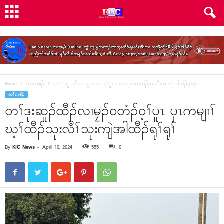
Home
တၢ်ကစီၣ်
တၢ်ဒုးဆူၣ်ထီၣ်လၢမၠၣ်၀တံၣ်၀့ၢ်ပူၤ ၦၤကမျၢၢ်ဃ့ၢ်ထီၣ်သုးလီၢ်သုးကျဲအါထီၣ်ရုၢ်ရုၢ်
တၢ်ကစီၣ်
တၢ်ဒုးဆူၣ်ထီၣ်လၢမၠၣ်၀တံၣ်၀့ၢ်ပူၤ ၦၤကမျၢၢ်
ဃ့ၢ်ထီၣ်သုးလီၢ်သုးကျဲအါထီၣ်ရုၢ်ရုၢ်
By
KIC News
-
April 10, 2024
555
0