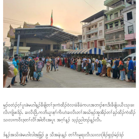
မၠၣ်၀တံၣ်၀့ၢ်ပူၤဖဲမဟါန့ၣ်ခီဖျိတၢ်ဒုးကဲထီၣ်၀ဲလၢခံခီခံကပၤအဘၢၣ်စၢၤဒီးခီဖျိပယီၤသုးခး
လီၤကျိဖးဒိၣ်ႇ ခးလီၤဒြိႇကဘီယူၤစ့ၢ်ကီးဟဲခးလီၤတၢ်အဃိမ့ၣ်အူအီၣ်တၢ်ခုၣ်ထီၣ်ကဲထီၣ်
သးလၢက၀ီၤဒ့တၢ်လီၢ်အါတီၤအပူၤ အဂ့ၢ်န့ၣ် သ့ၣ်ညါဘၣ်န့ၣ်လီၤႉ
ဒ်န့ၣ်အသိးဖဲမဟါလါအ့ဖြ့ၣ် ၉ သီအနံၤန့ၣ် တၢ်ဂီၤမူရၤလီၤသးလၢ(စိၣ်ရှၢၣ်မံၣ်ဒံၣ်