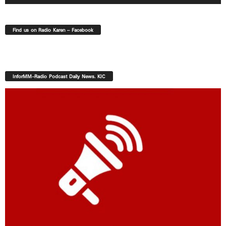
Find us on Radio Karen – Facebook
InforMM-Radio Podcast Daily News. KIC