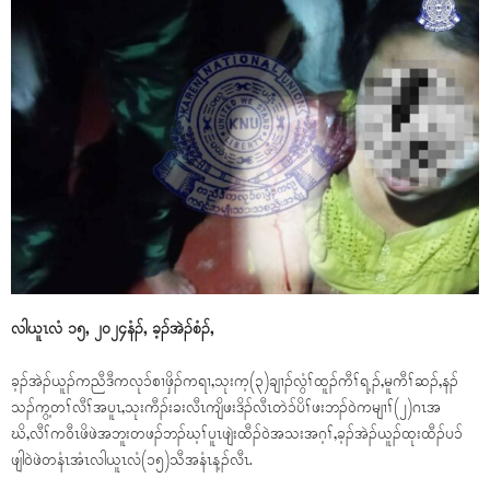
လါယူၤလံ ၁၅, ၂၀၂၄နံၣ်, ခ့ၣ်အဲၣ်စံၣ်,
ခ့ၣ်အဲၣ်ယူၣ်ကညီဒီကလုၥ်စၢဖှိၣ်ကရၢ,သုးက့(၃)ချၢၣ်လွံၢ်ထူၣ်ကီၢ်ရ့ၣ်,မူကီၢ်ဆၣ်,နၣ်
သၣ်ကွ့တၢ်လီၢ်အပူၤ,သုးကီၣ်းခးလီၤကျိဖးဒိၣ်လီၤတဲၥ်ပိၢ်ဖးဘၣ်ဝဲကမျၢၢ်(၂)ဂၤအ
ဃိ,လီၢ်က၀ီၤဖိဖဲအဘူးတဖၣ်ဘၣ်ဃ့ၢ်ပူၤဖျဲးထီၣ်၀ဲအသးအဂ့ၢ်,ခ့ၣ်အဲၣ်ယူၣ်ထုးထီၣ်ပၥ်
ဖျါ၀ဲဖဲတနံၤအံၤလါယူၤလံ(၁၅)သီအနံၤန့ၣ်လီၤ.