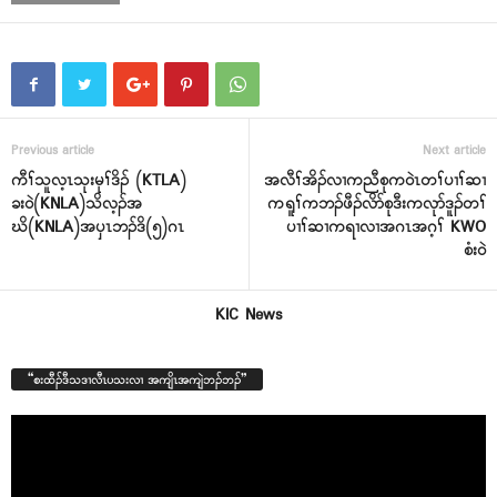
Previous article
Next article
ကီၢ်သူလ့ၤသုးမုၢ်ဒိၣ် (KTLA)
အလီၢ်အိၣ်လၢကညီစုက၀ဲၤတၢ်ပၢၢ်ဆၢ
ခး၀ဲ(KNLA)သိလ့ၣ်အ
ကရူၢ်ကဘၣ်ဖီၣ်လိာ်စုဒီးကလုာ်ဒူၣ်တၢ်
ဃိ(KNLA)အၦၤဘၣ်ဒိ(၅)ဂၤ
ပၢၢ်ဆၢကရၢလၢအဂၤအဂ့ၢ် KWO
စံး၀ဲ
KIC News
“စးထီၣ်ဒီသဒၢလီၤပသးလၢ အကျိၤအကျဲဘၣ်ဘၣ်”
Video
Player