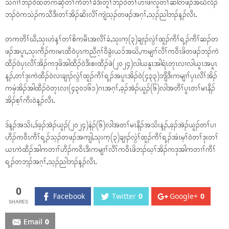
သဂၢၢ်ဘၣ်ဝဲထံတကဆှီတၢ်ကီတၢ်ခဲဒီးတူၢ်ဘၣ်ဝဲတၢ်ဟၢဖၢလူတၢ်ဆါတဖၣ်အဃိလိၣ်
ဘၣ်ဝဲကသံၣ်ကသီဒီးတၢ်အိၣ်ဆိးလီၢ်ကျဲသ့ၣ်တဖၣ်အဂ့ၢ်,သ့ၣ်ညါဘၣ်န့ၣ်လီၤ.
တကတီၢ်ဃီ,သုးဟံန့ၢ်တၢ်စိကမီၤအလီၢ်ခံ,သုးက့(၃)ချၢၣ်လွံၢ်ထူၣ်ကီၢ်ရ့ၣ်ကီၢ်ဆၣ်တ
ဖၣ်အပူၤ,သုးကီၣ်ကးမၤထီဝဲပှၤကညီဂ့ၢ်၀ီခွဲးယၥ်အဃိ,ကမျၢၢ်လီၢ်ကဝီၤဖိတဖၣ်ဘၣ်ကဲ
ထီၣ်၀ဲပှၤလီၢ်အိၣ်ကဒုဖိအါထီၣ်ဝဲဒီးစးထီၣ်ဖဲ(၂၀၂၄)လါယနူၤအါရံၤတုၤလၢလါယူၤအပူၤ
န့ၣ်,တၢ်ဒုးကဲထီၣ်၀ဲလၢချၢၣ်လွံၢ်ထူၣ်ကီၢ်ရ့ၣ်အပူၤအိၣ်၀ဲ(၄၃၃)ဘျီဒီးကမျၢၢ်ပှၤလီၢ်အိၣ်
ကမှံအိၣ်အါထီၣ်၀ဲတုၤလၢ(၄၃၀၁၆၁)ဂၤအဂ့ၢ်,ခ့ၣ်အဲၣ်ယူၣ်(၆)လါအတီၢ်ပူၤတၢ်မၤနီၣ်
အိၣ်စ့ၢ်ကီး၀ဲန့ၣ်လီၤ.
ဒ်န့ၣ်အသိး,ဒ်ခ့ၣ်အဲၣ်ယူၣ်(၂၀၂၄)နံၣ်(၆)လါအတၢ်မၤနီၣ်အသိးန့ၣ်,ခ့ၣ်အဲၣ်ယူၣ်တၢ်ပၢ
ဟီၣ်ကဝီၤကီၢ်ရ့ၣ်သ့ၣ်တဖၣ်အကျါ,သုးက့(၃)ချၢၣ်လွံၢ်ထူၣ်ကီၢ်ရ့ၣ်အံၤမ့ၢ်၀ဲတၢ်ဒုးတၢ်
ယၤကဲထီၣ်အါကတၢၢ်ဟီၣ်ကဝီၤဒီးကမျၢၢ်လီၢ်ကဝီၤဖိဘၣ်ဃ့ၢ်အိၣ်ကဒုအါကတၢၢ်ကီၢ်
ရ့ၣ်တဘ့ၣ်အဂ့ၢ်,သ့ၣ်ညါဘၣ်န့ၣ်လီၤ.
0
Facebook
Twitter
0
Google+
0
Email
0