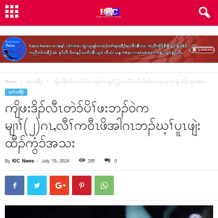
Home
တၢ်ကစီၣ်
ကျိဖးဒိၣ်လီၤတဲၥ်ပိၢ်ဖးဘၣ်ဝဲကမျၢၢ်(၂)ဂၤ,လီၢ်က၀ီၤဖိအါဂၤဘၣ်ဃ့ၢ်ပူၤဖျဲးထီၣ်ကွံၥ်အသး
တၢ်ကစီၣ်
ကျိဖးဒိၣ်လီၤတဲၥ်ပိၢ်ဖးဘၣ်ဝဲက
မျၢၢ်(၂)ဂၤ,လီၢ်က၀ီၤဖိအါဂၤဘၣ်ဃ့ၢ်ပူၤဖျဲး
ထီၣ်ကွံၥ်အသး
By
KIC News
-
July 15, 2024
295
0