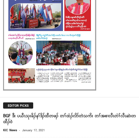
EDITOR PICKS
BGF ဒီး ပယီၤသုးခိၣ်နၢ်ဒိၣ်ထီတဖၣ် တၢ်ထံၣ်လိာ်တဲသကိး တၢ်အစၢလီၤတံၢ်လီၤဆဲးတ
ထီၣ်၀ဲ
-
KIC News
January 17, 2021