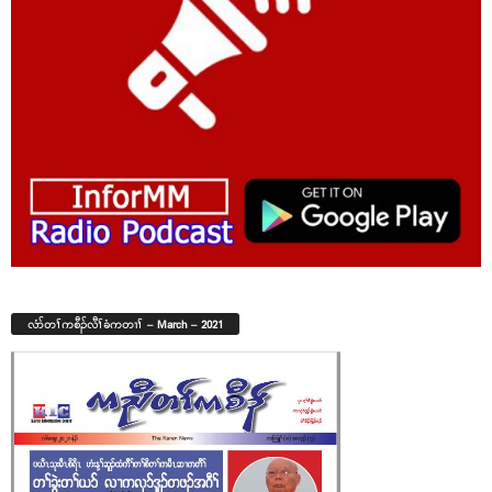
လံာ်တၢ်ကစီၣ်လီၢ်ခံကတၢၢ် – March – 2021