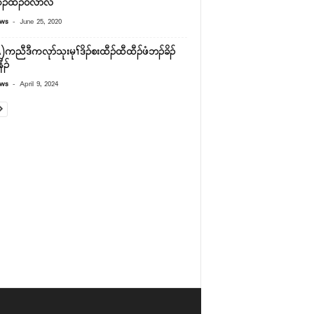
ီၣ်ထီၣ်၀ဲလံာ်လံ
-
ews
June 25, 2020
ကညီဒီကလုာ်သုးမုၢ်ဒိၣ်စးထီၣ်ထီထီၣ်ဖံဘၣ်ခိၣ်
ီၣ်
-
ews
April 9, 2024