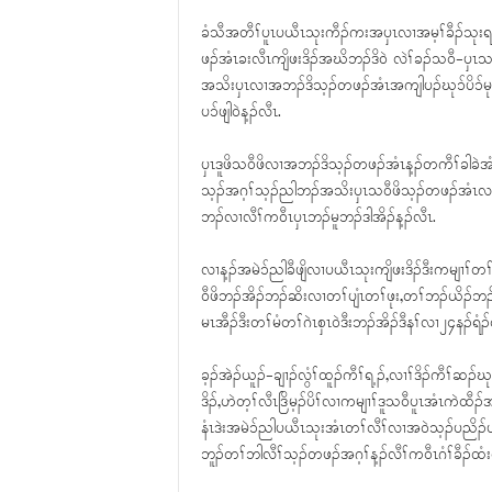
ခံသီအတီၢ်ပူၤပယီၤသုးကီၣ်ကးအပှၤလၢအမ့ၢ်ခီၣ်သုးရ့
ဖၣ်အံၤခးလီၤကျိဖးဒိၣ်အဃိဘၣ်ဒိဝဲ လဲၢ်ခၣ်သဝီ-ပှၤသဝ
အသိးပှၤလၢအဘၣ်ဒိသ့ၣ်တဖၣ်အံၤအကျါပၣ်ဃုၥ်ပိၥ်မုၣ်(
ပၥ်ဖျါဝဲန့ၣ်လီၤ.
ပှၤဒူဖိသဝီဖိလၢအဘၣ်ဒိသ့ၣ်တဖၣ်အံၤန့ၣ်တကီၢ်ခါခဲအ
သ့ၣ်အဂ့ၢ်သ့ၣ်ညါဘၣ်အသိးပှၤသဝီဖိသ့ၣ်တဖၣ်အံၤလၢအဝ
ဘၣ်လၢလီၢ်ကဝီၤပှၤဘၣ်မူဘၣ်ဒါအိၣ်န့ၣ်လီၤ.
လၢန့ၣ်အမဲၥ်ညါခီဖျိလၢပယီၤသုးကျိဖးဒိၣ်ဒီးကမျၢၢ်တၢ
ဝီဖိဘၣ်အိၣ်ဘၣ်ဆိးလၢတၢ်ပျံၤတၢ်ဖုး,တၢ်ဘၣ်ယိၣ်ဘၣ်ဘ
မၤအီၣ်ဒီးတၢ်မံတၢ်ဂဲၤစှၤဝဲဒီးဘၣ်အိၣ်ဒီနၢ်လၢ၂၄နၣ်ရံၣ်တီၢ်
ခ့ၣ်အဲၣ်ယူၣ်-ချၢၣ်လွံၢ်ထူၣ်ကီၢ်ရ့ၣ်,လၢၢ်ဒိၣ်ကီၢ
ဒိၣ်,ဟဲတ့ၢ်လီၤဒြိမ့ၣ်ပိၢ်လၢကမျၢၢ်ဒူသဝီပူၤအံၤကဲထ
နံၤဒဲးအမဲၥ်ညါပယီၤသုးအံၤတၢ်လီၢ်လၢအဝဲသ့ၣ်ပညိၣ်ပၥ်
ဘူၣ်တၢ်ဘါလီၢ်သ့ၣ်တဖၣ်အဂ့ၢ်န့ၣ်လီၢ်ကဝီၤဂံၢ်ခီၣ်ထ