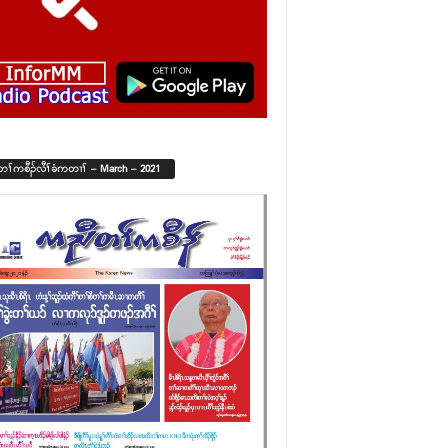
်တၢ်ကစီၣ်လီၢ်ခံကတၢၢ် – March – 2021