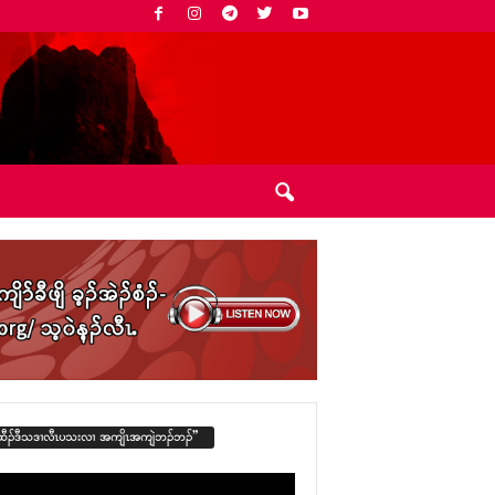
ထီၣ်ဒီသဒၢလီၤပသးလၢ အကျိၤအကျဲဘၣ်ဘၣ်”