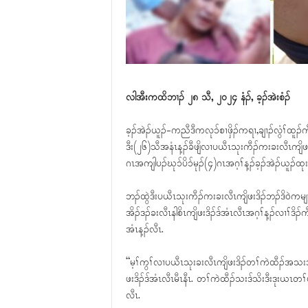
လါအီးကထိဘၢၣ် ၂၈ သီ, ၂၀၂၄ နံၣ်, ခ့ၣ်အဲးစံၣ်
ခ့ၣ်အဲၣ်ယူၣ်-ကညီဒီကလုၥ်စၢဖှိၣ်ကရၢ,ချၢၣ်လွံၢ်ထူၣ်
ဒီး(၂၆)သီအနံၤန့ၣ်ခီဖျိလၢပယီၤသုးကီၣ်ကးခးလီၤကျိဖ
ဂၤအကျါပၣ်ဃုၥ်ပိၥ်မုၣ်(၄)ဂၤအဂ့ၢ်န့ၣ်ခ့ၣ်အဲၣ်ယူၣ်
ဘၣ်ထွဲဒီးပယီၤသုးကီၣ်ကးခးလီၤကျိဖးဒိၣ်ဘၣ်ဒိဝဲကမျ
အိၣ်ဒၣ်ခးလီၤနါစိၤကျိဖးဒိၣ်ဒ်အံၤလီၤအဂ့ၢ်န့ၣ်လၢၢ်ဒိ
အံၤန့ၣ်လီၤ.
“မ့ၢ်ကွၢ်လၢပယီၤသုးခးလီၤကျိဖးဒိၣ်တၢ်ကဲထီၣ်အသ
ဖးဒိၣ်ဒ်အံၤလီၤမီၤနီၤ. တၢ်ကဲထီၣ်သးဒ်သိးဒီးဒုးယၤတၢ
လီၤ.