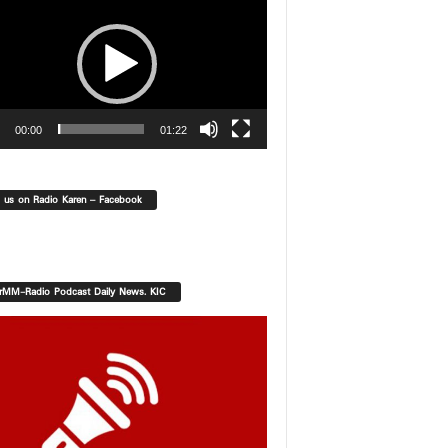
00:00
01:22
d us on Radio Karen – Facebook
orMM-Radio Podcast Daily News. KIC