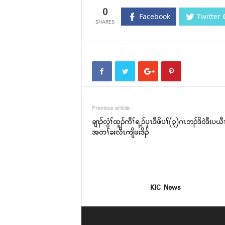
0
Facebook
Twitter
Previous article
ချၢၣ်လွံၢ်ထူၣ်ကီၢ်ရ့ၣ်ပှၤဒီဖိပၢ်(၃)ဂၤဘၣ်ဒိဝဲဒီးပယ
အတၢ်ခးလီၤကျိဖးဒိၣ်
KIC News