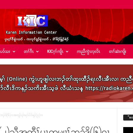
်ပၥ်သး
တၢ်ဂီၤ
KICဂ့ၢ်ကျိၤ
ကညီကွဲၤလ့လိၤ
တၢ်ဆဲးကျိး
်ဘၣ်ဒိ(၆)ဂၤအကျါပၣ်ဃုၥ်ပိၥ်မုၣ်(၄)ဂၤ
“စး
်(၂)သီအတီၢ်ပူၤကမျၢၢ်ဘၣ်ဒိ(၆)ဂၤ
Video