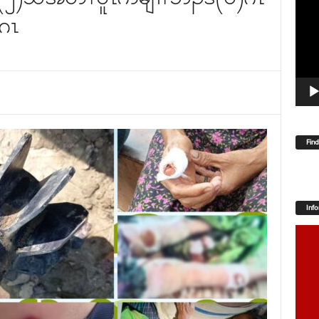
Player
)ဂၤ
Fin
Inf