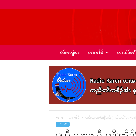
ခ့
မဲၥ်ကဘျံးပၤ
တၢ်ကစီၣ်
တၢ်ထံၣ်တၢ
ၣ်
အဲ
း
စံ
ၣ်
–
K
I
C
N
e
Home
တၢ်ကစီၣ်
ပယီၤသုးခးလီၤကျိဖးဒိၣ်(၂)သီအတီၢ်ပူၤကမျၢၢ
w
တၢ်ကစီၣ်
s
ပယီၤသုးခးလီၤကျိဖးဒိၣ