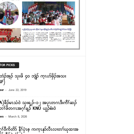
TOR PICKS
ၣ်ဘံၣ်အ့ၣ် သုးဖိ ၄၀ ဘျဲၣ် က့ၤပာ်ဖှိၣ်အသး
GF)
-
ser
June 22, 2019
)ဖီၣ်မၤသံဝဲ သုးရ့ၣ်-၁၂ အပှၤတဂၤဒီးကီၢ်ဆၣ်
တၢ်ဖိတဂၤအဂ့ၢ်န့ၣ် KNU ယူၣ်စံးဝဲ
-
ews
March 8, 2026
ၢ်၀ီကိတိာ် နီၢ်ၦဲၤစ့ ကက့ၤနုာ်လီၤလၢတၢ်ဃုထၢအ