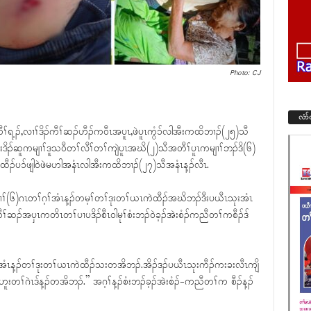
Photo: CJ
လံာ
ကီၢ်ရ့ၣ်,လၢၢ်ဒိၣ်ကီၢ်ဆၣ်ဟီၣ်ကဝီၤအပူၤ,ဖဲပူၤကွံၥ်လါအီးကထိဘၢၣ်(၂၅)သီ
းဒိၣ်ဆူကမျၢၢ်ဒူသဝီတၢ်လီၢ်တၢ်ကျဲပူၤအဃိ(၂)သီအတီၢ်ပူၤကမျၢၢ်ဘၣ်ဒိ(၆)
ထုးထီၣ်ပၥ်ဖျါဝဲဖဲမဟါအနံၤလါအီးကထိဘၢၣ်(၂၇)သီအနံၤန့ၣ်လီၤ.
ၢၢ်(၆)ဂၤတၢ်ဂ့ၢ်အံၤန့ၣ်တမ့ၢ်တၢ်ဒုးတၢ်ယၤကဲထီၣ်အဃိဘၣ်ဒီးပယီၤသုးအံၤ
ၣ်ကီၢ်ဆၣ်အပှၤကတိၤတၢ်ပၢပဒိၣ်စီၤဝါမုၢ်စံးဘၣ်ဝဲခ့ၣ်အဲးစံၣ်ကညီတၢ်ကစီၣ်ဒ်
းအံၤန့ၣ်တၢ်ဒုးတၢ်ယၤကဲထီၣ်သးတအိဘၣ်.အိၣ်ဒၣ်ပယီၤသုးကီၣ်ကးခးလီၤကျိ
်ဟူးတၢ်ဂဲၤဒ်န့ၣ်တအိဘၣ်.” အဂ့ၢ်န့ၣ်စံးဘၣ်ခ့ၣ်အဲးစံၣ်-ကညီတၢ်က စီၣ်န့ၣ်