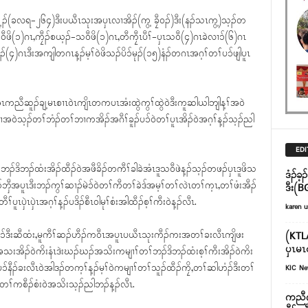
ၣ်(ခလရ-၂၆၄)ဒီးပယီၤသုးအပှၤလၢအိၣ်(ကွ့ ခၠီဝၣ်)ဒီး(နၣ်သၤကွ့)သ့ၣ်တ
ီဖိ(၁)ဂၤ,ကၠီၣ်စယ့ၣ်-သဝီဖိ(၁)ဂၤ,တီကၠီၤပီၢ်-ပှၤသဝီ(၄)ဂၤခဲလၢၥ်(၆)ဂၤ
၄)ဂၤဒီးအကျါတဂၤန့ၣ်မ့ၢ်ဝဲဖိသၣ်ပိၥ်မုၣ်(၁၅)နံၣ်တဂၤအဂ့ၢ်တၢ်ပၥ်ဖျါပူၤ
ံၤကညီဆူၣ်ချ့မၤစၢၤဝဲၤကျိၤတကပၤအံးထွဲကွၢ်ထွဲဝဲဒီးကူဆါယါဘျါန့ၢ်အဝဲ
ဲသ့ၣ်တၢ်ဘံၣ်တၢ်ဘၢကအိၣ်အဂီၢ်ခူၣ်ပၥ်ဝဲတၢ်ပူၤအိၣ်ဝဲအဂ့ၢ်န့ၣ်သ့ၣ်ညါ
EDI
်ဘၣ်ဒိဘၣ်ထံးအိၣ်ထီၣ်ဝဲအဖီခိၣ်တကီၢ်ခါခဲအံၤဒူသဝီဖဲန့ၣ်သ့ၣ်တဖၣ်ပှၤဒူဖိသ
ဒံၣ်ခ့
ှီအပူၤဒီးဘၣ်ကွၢ်ဆၢၣ်မဲၥ်ဝဲတၢ်ကီတၢ်ခဲဒ်အမ့ၢ်တၢ်လဲၤတၢ်က့ၤ,တၢ်ဖံးအီၣ်
ဒီး(B
ပူၤပှဲၤပှဲၤအဂ့ၢ်န့ၣ်ပဒိၣ်စီၤဝါမုၢ်စံးအါထီၣ်စ့ၢ်ကီးဝဲန့ၣ်လီၤ.
karen u
်ဆၣ်ဃုၥ်ဒီးဆီထံး,မူကီၢ်ဆၣ်ဟီၣ်ကဝီၤအပူၤပယီၤသုးကီၣ်ကးအတၢ်ခးလီၤကျိဖး
(KTLA
ပှၤမၤ
ီၣ်အသးအိၣ်ဝဲကိးနံၤဒဲးဃၣ်ဃၣ်အသိးကမျၢၢ်တၢ်ဘၣ်ဒိဘၣ်ထံးစ့ၢ်ကီးအိၣ်ဝဲကိး
နီၣ်ခးလီၤဝဲအါဒၣ်တက့ၢ်န့ၣ်မ့ၢ်ဝဲကမျၢၢ်တၢ်သူၣ်ထီၣ်ကၠိ,တၢ်ဆါဟံၣ်ဒီးတၢ်
KIC N
ံးတၢ်ကစီၣ်စံးဝဲအသိးသ့ၣ်ညါဘၣ်န့ၣ်လီၤ.
ကညီဂ့