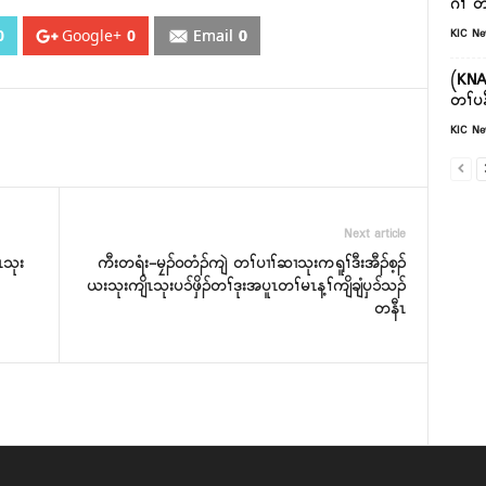
ဂီၢ် တ
0
Google+
0
Email
0
KIC N
(KNA)
တၢ်ပန
KIC N
Next article
ီၤသုး
ကီးတရံး-မၠၣ်၀တံၣ်ကျဲ တၢ်ပၢၢ်ဆၢသုးကရူၢ်ဒီးအီၣ်စ့ၣ်
ယးသုးကျိၤသုးပၥ်ဖှိၣ်တၢ်ဒုးအပူၤတၢ်မၤန့ၢ်ကျိချံပှၥ်သၣ်
တနီၤ