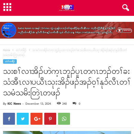
Home
တၢ်ကစီၣ်
သးစၢ်လၢအိၣ်ဟဲက့ၤဘူၣ်ပူၤတဂၤဘၣ်တၢ်ခးသံအီၤလၢပယီၤသုးအိၣ်ဖၣ်အၣ်၀့ၢ်နုၥ်လီၤတၢ်
သမံသမိးတြဲၤတဖၣ်
တၢ်ကစီၣ်
သးစၢ်လၢအိၣ်ဟဲက့ၤဘူၣ်ပူၤတဂၤဘၣ်တၢ်ခး
သံအီၤလၢပယီၤသုးအိၣ်ဖၣ်အၣ်၀့ၢ်နုၥ်လီၤတၢ်
သမံသမိးတြဲၤတဖၣ်
By
KIC News
-
December 13, 2024
240
0