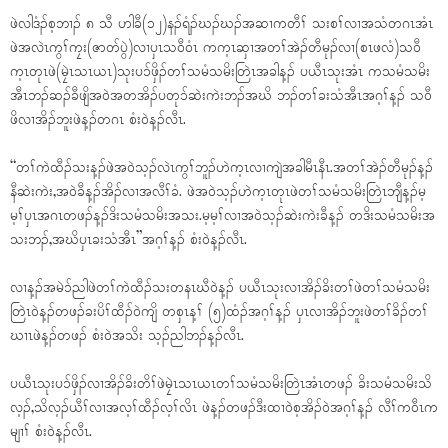
ဖဲလါဒံၣ်စ့ဘၢၣ် ၈ သီ ဟါခီ(၁၂)နၣ်ရံၣ်ဃၣ်ဃၣ်အဆၢကတီၢ် သးစၢ်လၢအသံတဂၤအံၤ
ဖဲအလဲၤကွၢ်ကၠး(ဇာတ်ပွဲ)လၢပှၤသ၀ီ၀ံၤ ကက့ၤဆှၢအတၢ်အဲၣ်တီမုၣ်လၢ(စၤဖလံ)သ၀ီ
က့ၤတုၤဖဲ(မၠဲၤသၤယၤ)သုးပၥ်ဖှိၣ်တၢ်သမံသမိးတြဲၤအခါန့ၣ် ပယီၤသုးအံၤ ကသမံသမိး
အီၤဘၣ်ဆၣ်ခီဖျိအ၀ဲအတအိၣ်ပတုၥ်ဆဲးကဲးဘၣ်အဃိ ဘၣ်တၢ်ခးသံအီၤအဂ့ၢ်န့ၣ် သ၀ီ
ဖိလၢအိၣ်ဘူးဖဲန့ၣ်တဂၤ စံး၀ဲန့ၣ်လီၤ.
“တၢ်ကဲထီၣ်သးန့ၣ်ဖဲအ၀ဲသ့ၣ်လဲၤကွၢ်ဘူၣ်ဟဲက့ၤလၢကျဲအခါမီၤနီၤ.အတၢ်အဲၣ်တီမုၣ်န့ၣ်
နီဆဲးကဲး,အ၀ဲခီန့ၣ်အိၣ်လၢအလီၢ်ခံ. ဖဲအ၀ဲသ့ၣ်ဟဲက့ၤတုၤဖဲတၢ်သမံသမိးတြဲၤဘျီန့ၣ်မ့
မ့ၢ်ပှၤအဂၤတဖၣ်န့ၣ်ဒိးသမံသမိးအသး.မ့မ့ၢ်လၢအ၀ဲသ့ၣ်ဆဲးကဲးခီန့ၣ် တဒိးသမံသမိးအ
သးဘၣ်,အဃိပှၤခးသံအီၤ”အဂ့ၢ်န့ၣ် စံး၀ဲန့ၣ်လီၤ.
လၢန့ၣ်အမဲၥ်ညါဖဲတၢ်ကဲထီၣ်သးတနၤဃီ၀ဲန့ၣ် ပယီၤသုးလၢအိၣ်ခိးတၢ်ဖဲတၢ်သမံသမိး
တြဲၤ၀ဲန့ၣ်တဖၣ်ခးပိၢ်ထီၣ်၀ဲကျိ တစှၤန့ၢ် (၅)ထံၣ်အဂ့ၢ်န့ၣ် ပှၤလၢအိၣ်ဘူးဖဲတၢ်ခိၣ်တၢ်
ဃၢၤဖဲန့ၣ်တဖၣ် စံး၀ဲအသိး သ့ၣ်ညါဘၣ်န့ၣ်လီၤ.
ပယီၤသုးပၥ်ဖှိၣ်လၢအိၣ်ခိးတိၢ်ဖဲမၠဲၤသၤယၤတၢ်သမံသမိးတြဲၤအံၤတဖၣ် ခိးသမံသမိးသိ
လ့ၣ်,သိလ့ၣ်ယီၢ်လၢအလ့ၢ်ထီၣ်လ့ၢ်လိၤ ဖဲန့ၣ်တဖၣ်ဒီးထၢ၀ဲစ့အိၣ်၀ဲအဂ့ၢ်န့ၣ် လီၢ်က၀ီၤက
မျၢၢ် စံး၀ဲန့ၣ်လီၤ.