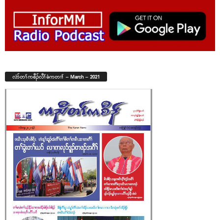
လံာ်တၢ်ကစီၣ်လီၢ်ခံကတၢၢ် – March – 2021