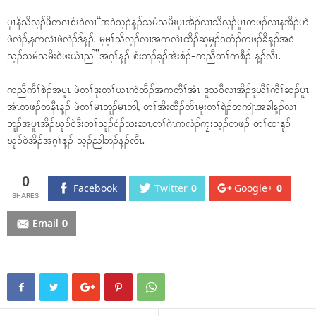
ပှၤနီသိလ့ၣ်ဖိတဂၤစံး၀ဲလၢ“အ၀ဲသ့ၣ်န့ၣ်သမံသမိးပှၤအိၣ်လၢသိလ့ၣ်ပူၤတဖၣ်လၢနအိၣ်ဟဲ
ဖဲလဲၣ်,နကလဲၤဖဲလဲၣ်ဒ်န့ၣ်. မ့မ့ၢ်သိလ့ၣ်လၢအကလဲၤထီၣ်ဆူမၠၣ်၀တံၣ်တဖၣ်ခီန့ၣ်အ၀ဲ
သ့ၣ်သမံသမိး၀ဲဖးယံၤညါ”အဂ့ၢ်န့ၣ် စံးဘၣ်ခ့ၣ်အဲးစံၣ်-ကညီတၢ်ကစီၣ် န့ၣ်လီၤ.
ကညီကီၢ်စဲၣ်အပူၤ ဖဲတၢ်ဒုးတၢ်ယၤကဲထီၣ်အကတီၢ်အံၤ ဒူသ၀ီလၢအိၣ်ဒူယီၢ်ကီၢ်ဆၣ်ပူၤ
အံၤတဖၣ်တနီၤန့ၣ် ဖဲတၢ်မၤဘူၣ်မၤဘါ, တၢ်အိးထီၣ်တိၤမူးတၢ်ရဲၣ်တကျဲၤအခါန့ၣ်လၢ
ဘူၣ်အပူၤအိၣ်ဃုၥ်၀ဲဒီးတၢ်သူၣ်၀ံၣ်သးဆၢ,တၢ်ဂဲၤကလံၣ်ကၠးသ့ၣ်တဖၣ် တၢ်ထၢနုၥ်
ဃုၥ်၀ဲအိၣ်အဂ့ၢ်န့ၣ် သ့ၣ်ညါဘၣ်န့ၣ်လီၤ.
0
Facebook
Twitter
0
Google+
0
Email
0