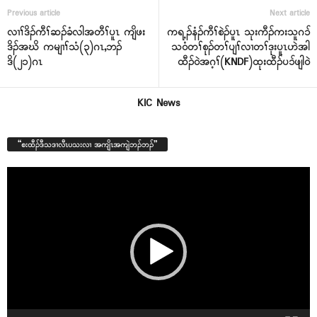
Previous article
Next article
လၢၢ်ဒိၣ်ကီၢ်ဆၣ်ခံလါအတီၢ်ပူၤ ကျိဖး
ကရ့ၣ်နံၣ်ကီၢ်စဲၣ်ပူၤ သုးကီၣ်ကးသူဂၥ်
ဒိၣ်အဃိ ကမျၢၢ်သံ(၃)ဂၤ,ဘၣ်
သဝံတၢ်စုၣ်တၢ်ပျၢ်လၢတၢ်ဒုးပူၤဟဲအါ
ဒိ(၂၁)ဂၤ
ထီၣ်ဝဲအဂ့ၢ်(KNDF)ထုးထီၣ်ပၥ်ဖျါဝဲ
KIC News
“စးထီၣ်ဒီသဒၢလီၤပသးလၢ အကျိၤအကျဲဘၣ်ဘၣ်”
Video
Player