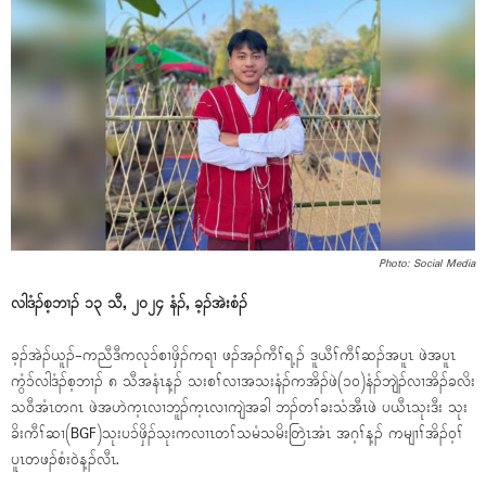
Photo: Social Media
လါဒံၣ်စ့ဘၢၣ် ၁၃ သီ, ၂၀၂၄ နံၣ်, ခ့ၣ်အဲးစံၣ်
ခ့ၣ်အဲၣ်ယူၣ်-ကညီဒီကလုၥ်စၢဖှိၣ်ကရၢ ဖၣ်အၣ်ကီၢ်ရ့ၣ် ဒူယီၢ်ကီၢ်ဆၣ်အပူၤ ဖဲအပူၤ
ကွံၥ်လါဒံၣ်စ့ဘၢၣ် ၈ သီအနံၤန့ၣ် သးစၢ်လၢအသးနံၣ်ကအိၣ်ဖဲ(၁၀)နံၣ်ဘျဲၣ်လၢအိၣ်ခလိး
သ၀ီအံၤတဂၤ ဖဲအဟဲက့ၤလၢဘူၣ်က့ၤလၢကျဲအခါ ဘၣ်တၢ်ခးသံအီၤဖဲ ပယီၤသုးဒီး သုး
ခိးကီၢ်ဆၢ(BGF)သုးပၥ်ဖှိၣ်သုးကလၢၤတၢ်သမံသမိးတြဲၤအံၤ အဂ့ၢ်န့ၣ် ကမျၢၢ်အိၣ်၀့ၢ်
ပူၤတဖၣ်စံး၀ဲန့ၣ်လီၤ.