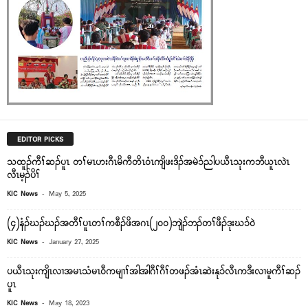
EDITOR PICKS
သထူၣ်ကီၢ်ဆၣ်ပူၤ တၢ်မၤဟးဂီၤမိကီတိၤ၀ံၤကျိဖးဒိၣ်အမဲၥ်ညါပယီၤသုးကဘီယူၤလဲၤ
လီၤမ့ၣ်ပိၢ်
-
KIC News
May 5, 2025
(၄)နံၣ်ဃၣ်ဃၣ်အတီၢ်ပူၤတၢ်ကစီၣ်ဖိအဂၤ(၂၀၀)ဘျဲၣ်ဘၣ်တၢ်ဖီၣ်ဒုးဃၥ်ဝဲ
-
KIC News
January 27, 2025
ပယီၤသုးကျိၤလၢအမၤသံမၤ၀ီကမျၢၢ်အါအါဂီၢ်ဂီၢ်တဖၣ်အံၤဆဲးနု၁်လီၤကဒီးလၢမူကီၢ်ဆၣ်
ပူၤ
-
KIC News
May 18, 2023