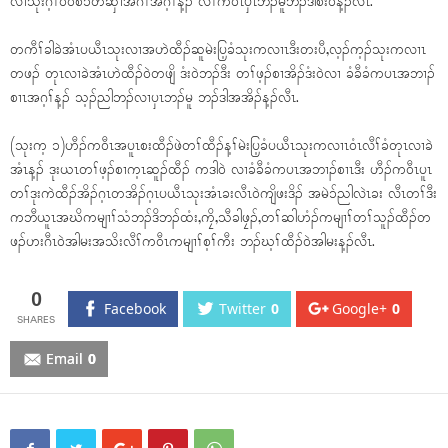
လၢသုးဂ့ၢ်၀ီ၀ံစိၥ်တီဆှၢအဂီၢ်အဂ့ၢ်န့ၣ် လီၢ်က၀ီၤပှၤဘၣ်မူဘၣ်ဒါစံး၀ဲန့ၣ်လီၤ.
တကီၢ်ခါခဲအံၤပယီၤသုးလၢအဟဲထီၣ်ဆူမဲးပြ့ခံသုးကလၢၤဒီးတးပီ,လ့ၣ်က့ၣ်သုးကလၢၤ
တဖၣ် တုၤလၢခဲအံၤဟဲထီၣ်၀ဲတဖျိ ဒံး၀ဲဘၣ်ဒီး တၢ်ဖ့ၣ်စၢအိၣ်ဒံး၀ဲလၢ ခံခီခံကပၤအဘၢၣ်
စၢၤအဂ့ၢ်န့ၣ် သ့ၣ်ညါဘၣ်လၢပှၤဘၣ်မူ ဘၣ်ဒါအအိၣ်န့ၣ်လီၤ.
(သုးက့ ၁)ဟီၣ်က၀ီၤအပူၤစးထီၣ်ဖဲတၢ်ထီၣ်န့ၢ်မဲးပြ့ခံပယီၤသုးကလၢၤ၀ံၤလီၢ်ခံတုၤလၢခဲ
အံၤန့ၣ် ဒုးယၤတၢ်ဖ့ၣ်စၢက့ၤဆူၣ်ထီၣ် ကဒါ၀ဲ လၢခံခီခံကပၤအဘၢၣ်စၢၤဒီး ဟီၣ်က၀ီၤပူၤ
တၢ်ဒုးကဲထီၣ်အိၣ်ဂ့ၤတအိၣ်ဂ့ၤပယီၤသုးအံၤခးလီၤ၀ဲကျိဖးဒိၣ် အမဲၥ်ညါလဲၤခး လီၤတၢ်ဒီး
ကဘီယူၤအဃိကမျၢၢ်သံဘၣ်ဒိဘၣ်ထံး,ကၠိ,သီခါဖၠၣ်,တၢ်ဆါဟံၣ်ကမျၢၢ်တၢ်သူၣ်ထီၣ်တ
ဖၣ်ဟးဂီၤ၀ဲအါမးအသိးလီၢ်က၀ီၤကမျၢၢ်စ့ၢ်ကီး ဘၣ်ဃ့ၢ်ထီၣ်၀ဲအါမးန့ၣ်လီၤ.
0
Facebook
Twitter
0
Google+
0
Email
0