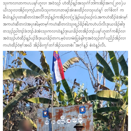
သုးကလၢၤတကပၤ.ပနၢ်ဟူလၢ အ၀ဲသ့ၣ် ဟဲထီၣ်န့ၣ်အသုးဂံၢ်ဘါကအိၣ်အဂၤ(၂၀၀).ပ
ယီၤသုးလၢအိၣ်လ့က့ၣ်,တးပီးသုးကလၢၤတဖၣ်အံၤစးထီၣ်လၢသုးဟံန့ၢ် တၢ်စိတၢ် က
မီၤ၀ံၤန့ၣ်ပှၤတဆီတလဲအလီၢ်ဘၣ်န့ၣ်ကအိၣ်လၢ(၄)နံၣ်ဃၣ်ဃၣ်လံ.အကဟဲထီၣ်ခဲအံၤမ့ၢ်
အကဟဲဆီတလဲအပှၤဧါ,မ့တမ့ၢ်ကဟဲဆီတလဲသုးရ့ၣ်ခိၣ်ဧါ,ကဟဲပၥ်လီၤဒုးယၤခိၣ်ဧါဒု
တသ့ၣ်ညါဘၣ်ဒံးဘၣ်.ခဲအံၤသုးကလၢၤ၀ဲန့ၣ်ဒုးယၤခိၣ်တအိၣ်ဘၣ်.ပနၢ်ဟူတၢ်ကစီၣ်လၢ
အ၀ဲသ့ၣ်ဟဲထီၣ်န့ၣ်ပၣ်ဒီးဒုးယၤခိၣ်တဂၤ.မ့၀ံၤလၢမဲးပြ့ခံနါက့အ၀ဲသ့ၣ်တၢ်ပညိၣ်အိၣ်လၢ
ကဟဲထီၣ်၀ဲစ့ၢ်အဃိ အိၣ်ခိးကွၢ်တၢ်အိၣ်သးတစဲး”အဂ့ၢ်န့ၣ် စံး၀ဲန့ၣ်လီၤ.