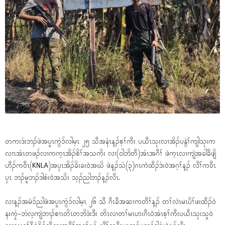
တကးဒံးဘၣ်ဖဲအပူၤကွံၥ်လါမ့ၤ ၂၅ သီအနံၤန့ၣ်စ့ၢ်ကီး ပယီၤသုးလၢအိၣ်ပနွဲၢ်ကျါသုးက
လၢၤအံၤတဖၣ်လၢကက့ၤအိၣ်စိၢ်အသကိး လၢ(၀ါဘိတီ)အံၤအဂီၢ် ဖဲက့ၤလၢကျဲအခါခီဖျိ
ဟီၣ်က၀ီၤ(KNLA)အပှၤအိၣ်ခိးခး၀ဲအဃိ ဖဲန့ၣ်သံ(၃)ဂၤကဲထီၣ်ဒံး၀ဲအဂ့ၢ်န့ၣ် လီၢ်က၀ီၤ
ပှၤ ဘၣ်မူဘၣ်ဒါစံး၀ဲအသိး သ့ၣ်ညါဘၣ်န့ၣ်လီၤ.
လၢန့ၣ်အမဲၥ်ညါဖဲအပူၤကွံၥ်လါမ့ၤ ၂၆ သီ ဂီၤခီအဆၢကတီၢ်န့ၣ် တၢ်လဲၤမၤပိၢ်ဖးထီၣ်၀ဲ
နးကၠံ-ဘံလ့ကျဲဘၢၣ်စၢၤတိၤတဘိဒံးဒီး တိၤလၢတၢ်မၤဟးဂီၤ၀ဲအံၤစ့ၢ်ကီးပယီၤသုးသူ၀ဲ