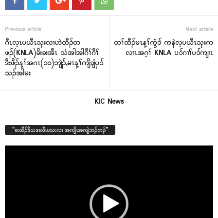
Previous article
Next article
ဂီၤလ့ၤပယီၤသုးလၢဟဲထီၣ်တ
တၢ်ထီၣ်မၤန့ၢ်ကွံၥ် ကနဲလ့ပယီၤသုးက
ဖၣ်(KNLA)ခိးခးအီၤ သံအါအါဂီၢ်ဂီၢ်
လၢၤအဂ့ၢ် KNLA ပၥ်ဂၢၢ်ပၥ်ကျၢၤ
ဒီးဖီၣ်န့ၢ်အဂၤ(၁၀)ဘျဲၣ်,မၤန့ၢ်ကျိချံပှၥ်
သၣ်အါမး
KIC News
“စးထီၣ်ဒီသဒၢလီၤပသးလၢ အကျိၤအကျဲဘၣ်ဘၣ်”
Video
Player