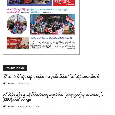
EDITOR PICKS
ကီၢ်ဆၢ ခီကီၢ်ကၠိတဖၣ် တနံၣ်အံၤကက့ၤအိးထီၣ်အဂီၢ်တၢ်အိၣ်သးတလီၤတံၢ်
-
KIC News
July 6, 2021
တၢ်ထီၣ်မၤန့ၢ်မၤနၢၤပျီဟီၣ်ကဝီၤအပူၤသုးကီၣ်ကး(ခမရ-၉၁၃)သုးကလၢၤအဂ့ၢ်,
(KNU)ပၥ်ဂၢၢ်ပၥ်ကျၢၤ
-
KIC News
December 17, 2024