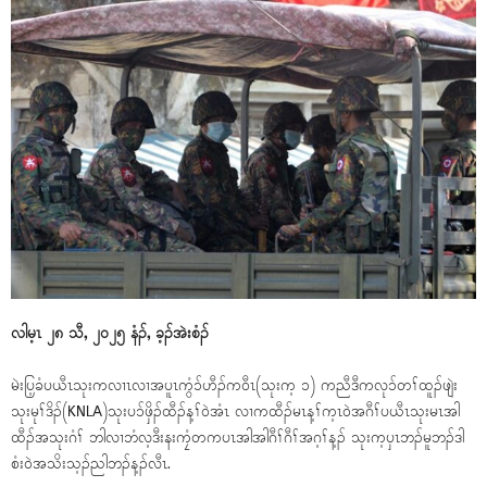
လါမ့ၤ ၂၈ သီ, ၂၀၂၅ နံၣ်, ခ့ၣ်အဲးစံၣ်
မဲးပြ့ခံပယီၤသုးကလၢၤလၢအပူၤကွံၥ်ဟီၣ်က၀ီၤ(သုးက့ ၁) ကညီဒီကလုၥ်တၢ်ထူၣ်ဖျဲး
သုးမုၢ်ဒိၣ်(KNLA)သုးပၥ်ဖှိၣ်ထီၣ်န့ၢ်၀ဲအံၤ လၢကထီၣ်မၤန့ၢ်က့ၤ၀ဲအဂီၢ်ပယီၤသုးမၤအါ
ထီၣ်အသုးဂံၢ် ဘါလၢဘံလ့ဒီးနးကၠံတကပၤအါအါဂီၢ်ဂီၢ်အဂ့ၢ်န့ၣ် သုးက့ပှၤဘၣ်မူဘၣ်ဒါ
စံး၀ဲအသိးသ့ၣ်ညါဘၣ်န့ၣ်လီၤ.