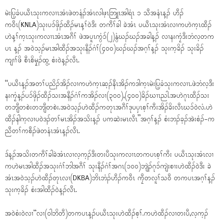
မဲးပြ့ခံပယီၤသုးကလၢၤအံၤဖဲတနံၣ်အံၤလါဖ့ၤဘြူၤအါရံၤ ၁ သီအနံၤန့ၣ် ဟီၣ်
က၀ီၤ(KNLA)သုးပၥ်ဖှိၣ်ထီၣ်မၤန့ၢ်၀ဲဒီး တကီၢ်ခါ ခဲအံၤ ပယီၤသုးအံၤလၢကဟဲက့ၤထီၣ်
ဟဲန့ၢ်က့ၤသုးကလၢၤအံၤအဂီၢ် ဖဲအပူၤကွံၥ်(၂)နွံဃၣ်ဃၣ်အခါန့ၣ် လၢနးကၠံဒီးဘံလ့တက
ပၤ န့ၣ် အ၀ဲသ့ၣ်မၤအါထီၣ်အသုးနီၣ်ဂံၢ်(၄၀၀)ဃၣ်ဃၣ်အဂ့ၢ်န့ၣ် သုးက့ခိၣ် သုးခိၣ်
ကျၢၢ်ဖိ စီၤစိမၠ့ၣ်ထွ့ စံး၀ဲန့ၣ်လီၤ.
“ပယီၤန့ၣ်အတၢ်ပညိၣ်အိၣ်လၢကဟဲက့ၤဆ့ၣ်နီၤအိၣ်ကဒါက့ၤမဲးပြ့ခံသုးကလၢၤ.ဖဲဘံလ့ဒီး
နးကၠံန့ၣ်ပၥ်ဖှိၣ်ထီၣ်သးအနီၣ်ဂံၢ်ကအိၣ်လၢ(၃၀၀),(၄၀၀)ခိၣ်ဃၢၤညါ.အဟဲဂုၤထီၣ်သး
တဘျီတစဲးတဘျီတစဲး.အ၀ဲသ့ၣ်ဟဲထီၣ်ကတုၤအဂီၢ်ဒုပပှၤစ့ၢ်ကီးအိၣ်ခိးလီၤဃၥ်၀ဲလံ.ဟဲ
ထီၣ်နါက့လၢပ၀ဲဒၣ်တၢ်မၤအိၣ်အသိးန့ၣ် ပကဆဲးမၤလီၤ”အဂ့ၢ်န့ၣ် စံးဘၣ်ခ့ၣ်အဲးစံၣ်-က
ညီတၢ်ကစီၣ်ဖဲတနံၤအံၤန့ၣ်လီၤ.
ဒ်န့ၣ်အသိးတကီၢ်ခါခဲအံၤလၢလ့က့ၣ်ဒီးတးပီသုးကလၢၤတကပၤစ့ၢ်ကီး ပယီၤသုးအံၤလၢ
ကဟဲမၤအါထီၣ်အသုးဂံၢ်ဘါအဂီၢ် သုးနီၣ်ဂံၢ်အဂၤ(၁၀၀)ဘျဲၣ်ဂုၥ်ကျဲးစၢးဟဲထီၣ်၀ဲဒီး ခဲ
အံၤအ၀ဲသ့ၣ်ဟဲထီၣ်တုၤလၢ(DKBA)ဘိၤဘံၣ်ဟီၣ်က၀ီၤ ကၠီတလူၢ်သ၀ီ တကပၤအဂ့ၢ်န့ၣ်
သုးက့ခိၣ် စံးအါထီၣ်၀ဲန့ၣ်လီၤ.
အ၀ဲစံး၀ဲလၢ“လၢ(၀ါဘိတီ)တကပၤန့ၣ်ပယီၤသုးဟဲထီၣ်စ့ၢ်.ကဟဲထီၣ်လၢတးပီ,လ့က့ၣ်