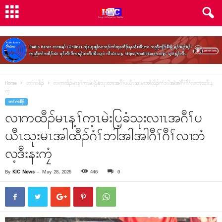
Home
တၢ်ကစီၣ်
လၢကထီၣ်မၤန့ၢ်က့ၤမဲးပြ့ခံသုးလၢၤအဂီၢ်ပယီၤသုးမၤအါထီၣ်ဂံၢ်ဘါအါအါဂီၢ်ဂီၢ်လၢဘံလ့ဒီးနး
ကၠံ
တၢ်ကစီၣ်
လၢကထီၣ်မၤန့ၢ်က့ၤမဲးပြ့ခံသုးလၢၤအဂီၢ်ပ
ယီၤသုးမၤအါထီၣ်ဂံၢ်ဘါအါအါဂီၢ်ဂီၢ်လၢဘံ
လ့ဒီးနးကၠံ
By
KIC News
-
May 28, 2025
446
0