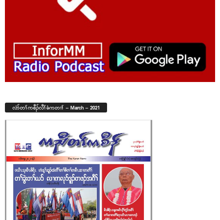
လံာ်တၢ်ကစီၣ်လီၢ်ခံကတၢၢ် – March – 2021