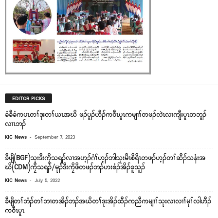
EDITOR PICKS
ခံခီခံကပၤတၢ်ဒုးတၢ်ယၤအဃိ ဖၣ်ပူၣ်ဟီၣ်က၀ီၤပူၤကမျၢၢ်တဖၣ်လဲၤလၢကျီးပူၤတဘူၣ်
လၢၤဘၣ်
-
KIC News
September 7, 2023
ခီဖျိ(BGF)သုးဒီးကၠိသရၣ်လၢအဟ့ၣ်ဂံၢ်ဟ့ၣ်ဘါသုးမီၤစိရိၤတဖၣ်ဟ့ၣ်တၢ်ဆီၣ်သနံးအ
ဃိ(CDM)ကၠိသရၣ်/မုၣ်ဒီးကၠိဖိတဖၣ်ဘၣ်ဟးစံၣ်အိၣ်ခူသူၣ်
-
KIC News
July 5, 2022
ခီဖျိတၢ်ဘံၣ်တၢ်ဘၢတအိၣ်ဘၣ်အဃိတၢ်ဒုးအိၣ်ထီၣ်ကညီကမျၢၢ်သုးလၢလၢၢ်မုၢ်လါဟီၣ်
က၀ီၤပူၤ