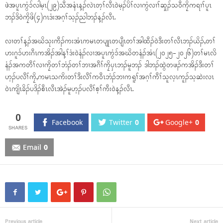
ဖဲအပူၤကွံၥ်လါမ့ၤ(၂၉)သီအနံၤန့ၣ်လဲၤတ့ၢ်လီၤဝဲမ့ၣ်ပိၢ်လၢကွံလၢၢ်ဆှုၣ်သဝီကၠိကရၢၢ်ပူၤ
ဘၣ်ဒိဝဲကၠိဖိ(၄)ဂၤဒံးအဂ့ၢ်သ့ၣ်ညါဘၣ်န့ၣ်လီၤ.
လၢတၢ်န့ၣ်အဃိသုးကီၣ်ကးအံၤကမၤတပျုၤတပျီၤတၢ်အါထီၣ်ဝဲဒီးတၢ်လီၤဘၣ်ယိၣ်,တၢ်
ဟးဂူၥ်ဟးဂီၤကအိၣ်အါန့ၢ်ဒံးဝဲနံၣ်လၢအပူၤကွံၥ်အဃိတနံၣ်အံၤ(၂၀၂၅-၂၀၂၆)တၢ်မၤလိ
နံၣ်အကတီၢ်လၢကၠိတၢ်ဘံၣ်တၢ်ဘၢအဂီၢ်ကၠိပှၤဘၣ်မူဘၣ် ဒါဘၣ်ထွဲတဖၣ်ကအိၣ်ဒီးတၢ်
ဟ့ၣ်ပလီၢ်ကၠိ,ကမၤသကိးတၢ်ဒီးလီၢ်ကဝီၤဘံၣ်ဘၢကရူၢ်အဂ့ၢ်ကီၢ်သူလ့ၤကူၣ်သ့ဆဲးလၤ
ဝဲၤကျိၤခိၣ်ပဒိၣ်စီၤလီၤအဲၣ်မူဟ့ၣ်ပလီၢ်စ့ၢ်ကီးဝဲန့ၣ်လီၤ.
0
Facebook
Twitter
0
Google+
0
Email
0
Previous article
Next article