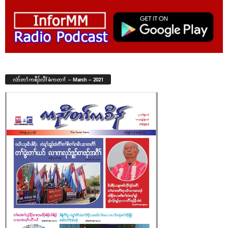
လံာ်တၢ်ကစီၣ်လီၢ်ခံကတၢၢ် – March – 2021