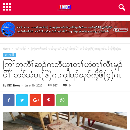
Home
တၢ်ကစီၣ်
ကြုၢ်တုကီၢ်ဆၣ်ကဘီယူၤတၢ်ဟဲတ့ၢ်လီၤမ့ၣ်ပိၢ် ဘၣ်သံပှၤ(၆)ဂၤကျါပၣ်ဃုၥ်ကၠိဖိ(၄)ဂၤ
တၢ်ကစီၣ်
ကြုၢ်တုကီၢ်ဆၣ်ကဘီယူၤတၢ်ဟဲတ့ၢ်လီၤမ့ၣ်
ပိၢ် ဘၣ်သံပှၤ(၆)ဂၤကျါပၣ်ဃုၥ်ကၠိဖိ(၄)ဂၤ
By
KIC News
-
June 10, 2025
527
0