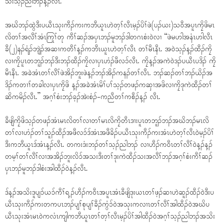
သိးသ့ၣ်ညါဘၣ်န့ၣ်လီၤ.
အဃိဘၣ်ထွဲဒီးပယီၤသုးကီၣ်ကးကဘီယူၤဟဲတ့ၢ်လီၤမ့ၣ်ပိၢ်ဖဲ(ပၣ်ယး)သဝီအပူၤကၠိဖိမၤ
လိတၢ်အလီၢ်အံၤကြုၢ်တု ကီၢ်ဆၣ်အပှၤဘၣ်မူဘၣ်ဒါတဂၤစံးဝဲလၢ “ဖဲမဟါအနံၤဟါလီၤ
ခီ(၂)နၣ်ရံၣ်ဘျဲၣ်အဆၢကတီၢ်န့ၣ်ကဘီၤယူၤဟဲတ့ၢ်လီၤ တၢ်မီၤနီၤ. အဝဲသ့ၣ်န့ၣ်ထီၣ်ကၠိ
လၢကၠိပူၤတဘူၣ်ဘၣ်ဒီးဘၣ်ထီၣ်ကၠိလၢပှၤဟံၣ်ဖီလၥ်လီၤ. ကၠိန့ၣ်အကဲဝဲဒၣ်ပယီၤပဒိၣ် ကၠိ
မီၤနီၤ. အခဲအံၤတၢ်လီၢ်ဖဲအိၣ်ဘူးဖဲန့ၣ်ဘၣ်အိၣ်ကနၣ်တၢ်လီၤ. ဘၣ်ဆၣ်တၢ်ဘၣ်ယိၣ်အ
ဒိၣ်ကတၢၢ်တခါလၢပှၤကၠိဖိ န့ၣ်အခဲအံၤမိၢ်ပၢ်သ့ၣ်တဖၣ်ကဆှၢအဖိလၢကၠိဒုကဲထီၣ်တၢ်
ဆိကမိၣ်လီၤ.” အဂ့ၢ်စံးဘၣ်ခ့ၣ်အဲးစံၣ်-ကညီတၢ်ကစီၣ်န့ၣ် လီၤ.
ခီဖျိကၠိဖိသ့ၣ်တဖၣ်အံၤမၤလိတၢ်လၢတၢ်မၤလိကၠိတီၤဒၢးပူၤတဘူၣ်ဘၣ်အဃိဘၣ်မၤလိ
တၢ်လၢဟံၣ်တၢ်သူၣ်ထီၣ်အဖီလၥ်ဒ်အံၤအဖီခိၣ်ပယီၤသုးကီၣ်ကးအံၤဟဲတ့ၢ်လီၤဝဲမ့ၣ်ပိၢ်
ဒီးကဘီယူၤဒ်အံၤန့ၣ်လီၤ. တကးဒံးဘၣ်တၢ်သ့ၣ်ညါဘၣ် လၢဟီၣ်ကဝီၤတၢ်လီၢ်ဝဲန့ၣ်န့ၣ်
တမ့ၢ်တၢ်လီၢ်လၢအအိၣ်ဘူးလိၥ်အသးဒီးတၢ်ဒုးကဲထီၣ်သးအလီၢ်ဘၣ်အဂ့ၢ်စံးကီၢ်ဆၣ်
ပှၤဘၣ်မူဘၣ်ဒါစံးအါထီၣ်ဝဲန့ၣ်လီၤ.
ဒ်န့ၣ်အသိးဒူပျၥ်ယၥ်ကီၢ်ရ့ၣ်ဟီၣ်ကဝီၤအပူၤအံၤခီဖျိဒုးယၤတၢ်ဖ့ၣ်ဆၢဟဲဆူၣ်ထီၣ်ဝဲဒီးပ
ယီၤသုးကီၣ်ကးတကပၤဘၣ်ပျၢ်စုပျၢ်ခီၣ်ကွံၥ်ဝဲအသုးကလၢၤတၢ်လီၢ်အါထီၣ်ဝဲအဃိပ
ယီၤသုးအံၤမၤဝဲကလံၤကျါကဘီယူၤတၢ်တ့ၢ်လီၤမ့ၣ်ပိၢ်အါထီၣ်ဝဲအဂ့ၢ်သ့ၣ်ညါဘၣ်အသိး