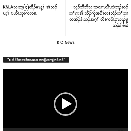
KNLAသုးက့(၄)ထီၣ်မၤန့ၢ် အံသၣ်
သ့ၣ်ဘီဘိသုးကလၢၤလီၤလံဘၣ်ဆၣ်
ဃ့ၢ် ပယီၤသုးကလၢၤ
တၢ်ကအိးထီၣ်ကၠိအဂီၢ်တၢ်ဘံၣ်တၢ်ဘၢ
တအိၣ်ဒံးဘၣ်အဂ့ၢ် လီၢ်က၀ီၤပှၤဘၣ်မူ
ဘၣ်ဒါစံး၀ဲ
KIC News
“စးထီၣ်ဒီသဒၢလီၤပသးလၢ အကျိၤအကျဲဘၣ်ဘၣ်”
Video
Player