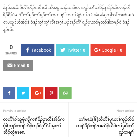
ဒ်န့ၣ်အသိးခီတီၢ်ဟီၣ်ကဝီၤလီၤဆီအပူၤဘၣ်ဃးဒီးတၢ်ဘူၣ်တၢ်ဘါခိၣ်နၢ်ဒိၣ်ထီတဖၣ်တီ
ခိၣ်ရိၢ်မဲမၤဝဲ“တၢ်မုၥ်တၢ်ခုၣ်တၢ်ထုကဖၣ်”အတၢ်ရဲၣ်တၢ်ကျဲၤအံၤခါဆူညါတၢ်ကဆဲးမၤဝဲ
တပယူၥ်ဃီအိၣ်ဒံးဝဲဒၣ်ကွ့ၢ်ကွ့ၢ်လီၤအဂ့ၢ်,ဖၣ်အၣ်ကီၢ်ရ့ၣ်ပှၤဘၣ်မူဘၣ်ဒါတဖၣ်စံးဝဲဒၣ်
န့ၣ်လီၤ.
0
Facebook
Twitter
0
Google+
0
Email
0
Previous article
Next article
တကီၢ်ခါသူမှဲကျိကၢၢ်ခိၣ်ပှၤလီၢ်အိၣ်က
တၢ်မၤဝဲ(၆)သီတီၢ်ပူၤတၢ်ကူၣ်လိၥ်
မှံဖိသ့ၣ်တဖၣ်လိၣ်ဘၣ်ဝဲဂ့ၢ်ဂီၢ်အူတၢ်
တၢၣ်ပီၣ်ဘၣ်ဃးဃိၣ်လိၥ်တၢ်မုၥ်တၢ်
ဆီၣ်ထွဲမၤစၢၤ
ခုၣ်ကရၢၢ်