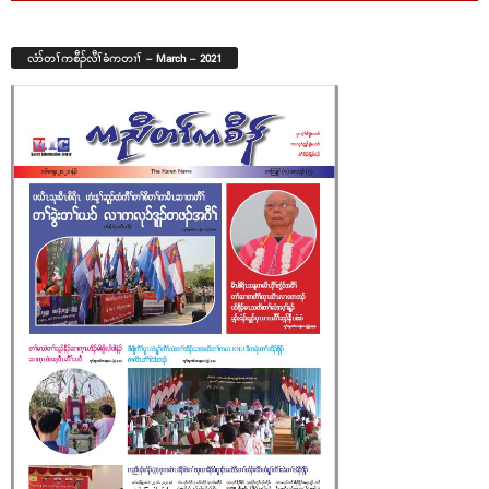
လံာ်တၢ်ကစီၣ်လီၢ်ခံကတၢၢ် – March – 2021