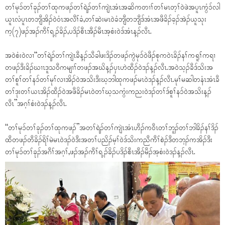
တၢ်မုၥ်တၢ်ခုၣ်တၢ်ထုကဖၣ်တၢ်ရဲၣ်တၢ်ကျဲၤအံၤအဆိကတၢၢ်တၢ်မၤတ့ၢ်ဝဲဖဲအပူၤကွံၥ်လါ
ယူၤလံပူၤတဘျီအိၣ်ဝဲဝံၤအလီၢ်ခံ,တၢ်ဆဲးမၤဝဲခံဘျီတဘျီဒ်အံၤအဖီခိၣ်ခ့ၣ်အဲၣ်ယူသုး
က့(၇)ဖၣ်အၣ်ကီၢ်ရ့ၣ်ခိၣ်,ပဒိၣ်စီၤအီၣ်မီၤအ့စံးဝဲဒ်အံၤန့ၣ်လီၤ.
အဝဲစံးဝဲလၢ“တၢ်ရဲၣ်တၢ်ကျဲၤခီန့ၣ်သီခါဖးဒိၣ်တဖၣ်ကွဲမုၥ်ဝဲဖီၣ်စုကဝဲၤခိၣ်နၢ်ကရူၢ်ကရၢ
တဖၣ်ဒီးခိၣ်ဃၢၤဒူသဝီကမျၢၢ်တဖၣ်အဃိန့ၣ်ပှၤဟဲထီၣ်ဝဲဒၣ်န့ၣ်လီၤ.အဝဲသ့ၣ်ခီဒ်သိးအ
တၢ်စူၢ်တၢ်နၥ်တၢ်မုၢ်လၢအိၣ်ဝဲအသိးဒီးဃ့ဘါထုကဖၣ်မၤဝဲဒၣ်န့ၣ်လီၤ.မုၢ်မဆါတနံၤအံၤခီ
တၢ်ဒုးတၢ်ယၤအိၣ်ထီၣ်ဝဲအဖီခိၣ်မၤဝဲတၢ်ဃ့သကွံးကညးဝဲဒၣ်တၢ်ဒ်စူၢ်နၥ်ဝဲအသိးန့ၣ်
လီၤ”အဂ့ၢ်စံးဝဲဒၣ်န့ၣ်လီၤ.
“တၢ်မုၥ်တၢ်ခုၣ်တၢ်ထုကဖၣ်”အတၢ်ရဲၣ်တၢ်ကျဲၤအံၤဟီၣ်ကဝီၤတၢ်ဘူၣ်တၢ်ဘါခိၣ်နၢ်ဒိၣ်
ထီတဖၣ်တီခိၣ်ရိၢ်မဲမၤဝဲဒၣ်ဝဲဒီးအတၢ်ပညိၣ်မ့ၢ်ဝဲဒ်သိးကညီကီၢ်စဲၣ်ဒီတဘ့ၣ်ကအိၣ်ဒီး
တၢ်မုၥ်တၢ်ခုၣ်အဂီၢ်အဂ့ၢ်,ဖၣ်အၣ်ကီၢ်ရ့ၣ်ခိၣ်ပဒိၣ်စီၤအီၣ်မီၣ်အ့စံးဝဲဒၣ်န့ၣ်လီၤ.