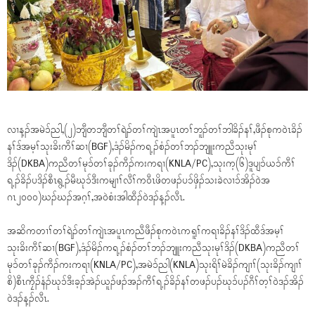
လၢန့ၣ်အမဲၥ်ညါ,(၂)ဘျီတဘျီတၢ်ရဲၣ်တၢ်ကျဲၤအပူၤတၢ်ဘူၣ်တၢ်ဘါခိၣ်နၢ်,ဖီၣ်စုကဝဲၤခိၣ်
နၢ်ဒ်အမ့ၢ်သုးခိးကီၢ်ဆၢ(BGF),ဒံၣ်မိၣ်ကရ့ၣ်စံၣ်တၢ်ဘၣ်ဘျူးကညီသုးမုၢ်
ဒိၣ်(DKBA)ကညီတၢ်မုၥ်တၢ်ခုၣ်ကီၣ်ကးကရၢ(KNLA/PC),သုးက့(၆)ဒူပျၥ်ယၥ်ကီၢ်
ရ့ၣ်ခိၣ်ပဒိၣ်စီၤရွ့ၣ်မီဃုၥ်ဒီးကမျၢၢ်လီၢ်ကဝီၤဖိတဖၣ်ပၥ်ဖှိၣ်သးခဲလၢၥ်အိၣ်ဝဲအ
ဂၤ၂၀၀၀)ဃၣ်ဃၣ်အဂ့ၢ်,အဝဲစံးအါထီၣ်ဝဲဒၣ်န့ၣ်လီၤ.
အဆိကတၢၢ်တၢ်ရဲၣ်တၢ်ကျဲၤအပူၤကညီဖီၣ်စုကဝဲၤကရူၢ်ကရၢခိၣ်နၢ်ဒိၣ်ထီဒ်အမ့ၢ်
သုးခိးကီၢ်ဆၢ(BGF),ဒံၣ်မိၣ်ကရ့ၣ်စံၣ်တၢ်ဘၣ်ဘျူးကညီသုးမုၢ်ဒိၣ်(DKBA)ကညီတၢ်
မုၥ်တၢ်ခုၣ်ကီၣ်ကးကရၢ(KNLA/PC),အမဲၥ်ညါ(KNLA)သုးရိၢ်မဲခိၣ်ကျၢၢ်(သုးခိၣ်ကျၢၢ်
စိ)စီၤကၠီၣ်နံၣ်ဃုၥ်ဒီးခ့ၣ်အဲၣ်ယူၣ်ဖၣ်အၣ်ကီၢ်ရ့ၣ်ခိၣ်နၢ်တဖၣ်ပၣ်ဃုၥ်ပၣ်ဂီၢ်တ့ၢ်ဝဲဒၣ်အိၣ်
ဝဲဒၣ်န့ၣ်လီၤ.