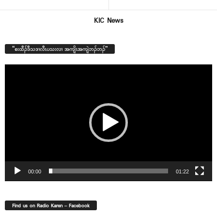
KIC News
“စးထီၣ်ဒီသဒၢလီၤပသးလၢ အကျိၤအကျဲဘၣ်ဘၣ်”
Video
Player
00:00
01:22
Find us on Radio Karen – Facebook