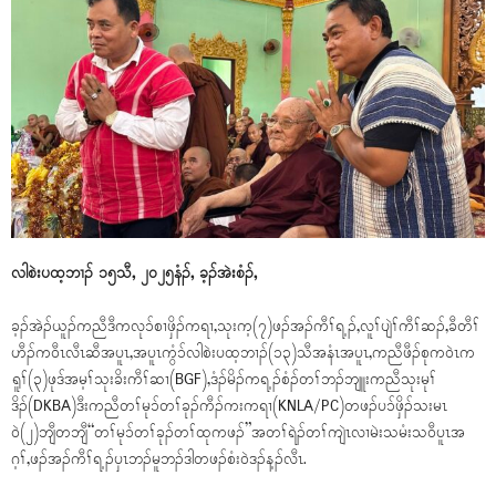
လါစဲးပထ့ဘၢၣ် ၁၅သီ, ၂၀၂၅နံၣ်, ခ့ၣ်အဲးစံၣ်,
ခ့ၣ်အဲၣ်ယူၣ်ကညီဒီကလုၥ်စၢဖှိၣ်ကရၢ,သုးက့(၇)ဖၣ်အၣ်ကီၢ်ရ့ၣ်,လူၢ်ပျဲၢ်ကီၢ်ဆၣ်,ခီတီၢ်
ဟီၣ်ကဝီၤလီၤဆီအပူၤ,အပူၤကွံၥ်လါစဲးပထ့ဘၢၣ်(၁၃)သီအနံၤအပူၤ,ကညီဖီၣ်စုကဝဲၤက
ရူၢ်(၃)ဖုဒ်အမ့ၢ်သုးခိးကီၢ်ဆၢ(BGF),ဒံၣ်မိၣ်ကရ့ၣ်စံၣ်တၢ်ဘၣ်ဘျူးကညီသုးမုၢ်
ဒိၣ်(DKBA)ဒီးကညီတၢ်မုၥ်တၢ်ခုၣ်ကီၣ်ကးကရၢ(KNLA/PC)တဖၣ်ပၥ်ဖှိၣ်သးမၤ
ဝဲ(၂)ဘျီတဘျီ“တၢ်မုၥ်တၢ်ခုၣ်တၢ်ထုကဖၣ်”အတၢ်ရဲၣ်တၢ်ကျဲၤလၢမဲးသမံးသဝီပူၤအ
ဂ့ၢ်,ဖၣ်အၣ်ကီၢ်ရ့ၣ်ပှၤဘၣ်မူဘၣ်ဒါတဖၣ်စံးဝဲဒၣ်န့ၣ်လီၤ.