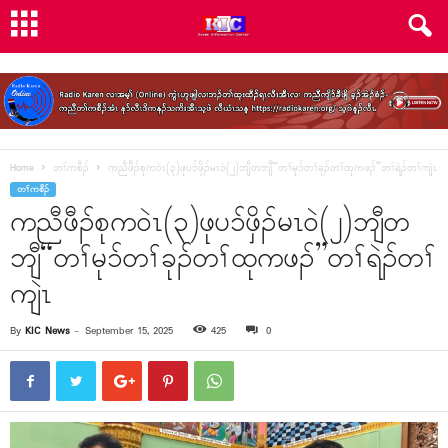
Home
တၢ်ကစီၣ်
ကညီဖီၣ်စုကဝဲၤ(၃)ဖုပၥ်ဖှိၣ်မၤဝဲ(၂)ဘျီတဘျီ“တၢ်မုၥ်တၢ်ခုၣ်တၢ်ထုကဖၣ်”တၢ်ရဲၣ်တၢ်ကျဲၤ
တၢ်ကစီၣ်
ကညီဖီၣ်စုကဝဲၤ(၃)ဖုပၥ်ဖှိၣ်မၤဝဲ(၂)ဘျီတ
ဘျီ“တၢ်မုၥ်တၢ်ခုၣ်တၢ်ထုကဖၣ်”တၢ်ရဲၣ်တၢ်
ကျဲၤ
By
KIC News
-
September 15, 2025
425
0