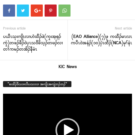
Previous article
Next article
ပယီၤသုးကျိၤလၢဟဲထီၣ်ဖဲ(ကၠးအ့စ့ၣ်
(EAO Alliance)(၇)ဖု ကထီၣ်မၤလၤ
ကၠံ)တဖၣ်ဖီၣ်ဝဲပှၤသဝီဖိသ့ၣ်တဖၣ်လၢ
ကပီၤဝဲအနံၣ်(၁၀)ပှဲၤထီၣ်(NCA)မုၢ်နံၤ
တၢ်ကမၣ်တအိၣ်နီမံၤ
KIC News
“စးထီၣ်ဒီသဒၢလီၤပသးလၢ အကျိၤအကျဲဘၣ်ဘၣ်”
Video
Player