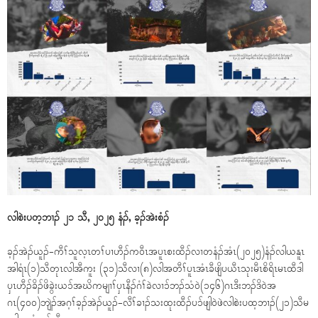
လါစဲးပတ့ဘၢၣ် ၂၁ သီ, ၂၀၂၅ နံၣ်, ခ့ၣ်အဲးစံၣ်
ခ့ၣ်အဲၣ်ယူၣ်-ကီၢ်သူလ့ၤတၢ်ပၢဟီၣ်ကဝီၤအပူၤစးထီၣ်လၢတနံၣ်အံၤ(၂၀၂၅)နံၣ်လါယနူၤ
အါရံၤ(၁)သီတုၤလါအီကူး (၃၁)သီလၢ(၈)လါအတီၢ်ပူၤအံၤခီဖျိပယီၤသုးမီၤစိရိၤမၤထီဒါ
ပှၤဟီၣ်ခိၣ်ဖိခွဲးယၥ်အဃိကမျၢၢ်ပှၤနီၣ်ဂံၢ်ခဲလၢၥ်ဘၣ်သံဝဲ(၁၄၆)ဂၤဒီးဘၣ်ဒိဝဲအ
ဂၤ(၄၀၀)ဘျဲၣ်အဂ့ၢ်ခ့ၣ်အဲၣ်ယူၣ်-လီၢ်ခၢၣ်သးထုးထီၣ်ပၥ်ဖျါဝဲဖဲလါစဲးပထ့ဘၢၣ်(၂၁)သီမ