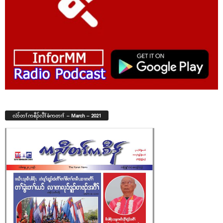
လံာ်တၢ်ကစီၣ်လီၢ်ခံကတၢၢ် – March – 2021