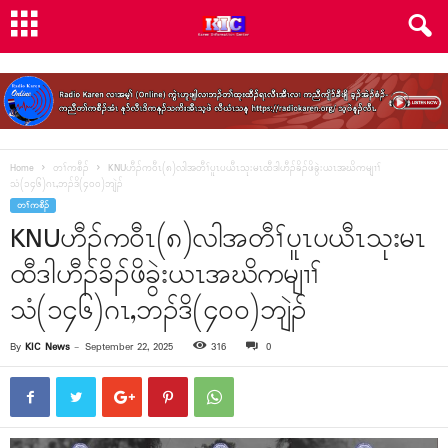
Home
တၢ်ကစီၣ်
KNUဟီၣ်ကဝီၤ(၈)လါအတီၢ်ပူၤပယီၤသုးမၤထီဒါဟီၣ်ခိၣ်ဖိခွဲးယၤအဃိကမျၢၢ်
သံ(၁၄၆)ဂၤ,ဘၣ်ဒိ(၄၀၀)ဘျဲၣ်
တၢ်ကစီၣ်
KNUဟီၣ်ကဝီၤ(၈)လါအတီၢ်ပူၤပယီၤသုးမၤ
ထီဒါဟီၣ်ခိၣ်ဖိခွဲးယၤအဃိကမျၢၢ်
သံ(၁၄၆)ဂၤ,ဘၣ်ဒိ(၄၀၀)ဘျဲၣ်
By
KIC News
-
September 22, 2025
316
0