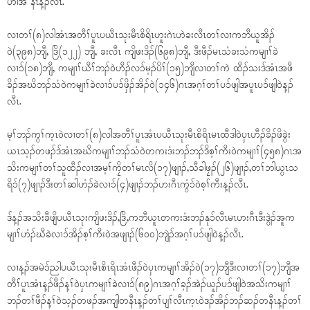
ဟါအ နံၤန့ၣ်လီၤ.
လၢတၢ်(၈)လါအံၤအတီၢ်ပူၤပယီၤသုးမီၤစိရိၤဟူးဂဲၤဟဲခးလီၤတၢ်လၢကဘီယူအိၣ်
ဝဲ(၃၉၈)ဘျီ, ဒြိ(၁၂၂) ဘျီ, ခးလီၤ ကျိဖးဒိၣ်(၆၉၈)ဘျီ, ဒီးဖီၣ်မၤသံခးသံကမျၢၢ်ခဲ
လၢၥ်(၁၈)ဘျီ, ကမျၢၢ်ယီၢ်ဘၣ်ဝဲဟီၣ်လၥ်မ့ၣ်ပိၢ်(၁၅)ဘျီလၢတၢ်ကဲ ထီၣ်သးဒ်အံၤအဖီ
ခိၣ်အဃိဘၣ်သံဝဲကမျၢၢ်ခဲလၢၥ်ပၥ်ဖှိၣ်အိၣ်ဝဲ(၁၄၆)ဂၤအဂ့ၢ်တၢ်ပၥ်ဖျါအပူၤပၥ်ဖျါဝဲန့ၣ်
လီၤ.
မ့ၢ်ဘၣ်ကွၢ်က့ၤဝဲလၢတၢ်(၈)လါအတီၢ်ပူၤအံၤပယီၤသုးမီၤစိရိၤမၤထီဒါဝဲပှၤဟီၣ်ခိၣ်ဖိခွဲး
ယၤသ့ၣ်တဖၣ်ဒ်အံၤအဃိကမျၢၢ်ဘၣ်သံဝဲတကးဒံးဘၣ်ဘၣ်ဒိစ့ၢ်ကီးဝဲကမျၢၢ်(၄၅၈)ဂၤအ
သိးကမျၢၢ်တၢ်သူထီၣ်လၢအမ့ၢ်ကၠိတၢ်မၤလိ(၁၇)ဖျၢၣ်,သီခါဖၠၣ်(၂၆)ဖျၢၣ်,တၢ်ဘါယွၤသ
ရိၥ်(၇)ဖျၢၣ်ဒီးတၢ်ဆါဟံၣ်ခဲလၢၥ်(၄)ဖျၢၣ်ဘၣ်ဟးဂီၤကွံၥ်ဝဲစ့ၢ်ကီးန့ၣ်လီၤ.
ဒ်န့ၣ်အသိးခီဖျိပယီၤသုးကျိဖးဒိၣ်,ဒြိ,ကဘီယူၤတကးဒံးဘၣ်နုၥ်လီၤမၤဟးဂီၤဒီးဒွဲၣ်အူက
မျၢၢ်ဟံၣ်ဃီခဲလၢၥ်အိၣ်စ့ၢ်ကီးဝဲအဖျၢၣ်(၆၀၀)ဘျဲၣ်အဂ့ၢ်ပၥ်ဖျါဝဲန့ၣ်လီၤ.
လၢန့ၣ်အမဲၥ်ညါပယီၤသုးမီၤစိၤရိၤအံၤဖီၣ်ဝဲပှၤကမျၢၢ်အိၣ်ဝဲ(၁၇)ဘျီဒီးလၢတၢ်(၁၇)ဘျီအ
တီၢ်ပူၤအံၤန့ၣ်ဖီၣ်န့ၢ်ဝဲပှၤကမျၢၢ်ခဲလၢၥ်(၈၉)ဂၤအဂ့ၢ်ခ့ၣ်အဲၣ်ယူၣ်ပၥ်ဖျါဝဲအသိးကမျၢၢ်
ဘၣ်တၢ်ဖီၣ်န့ၢ်ဝဲသ့ၣ်တဖၣ်အကျါတနီၤန့ၣ်တၢ်ပျၢ်လီၤက့ၤဝဲဒၣ်အိၣ်ဘၣ်ဆၣ်တနီၤန့ၣ်တၢ်