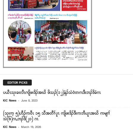
EDITOR PICKS
ပယီၤသုးခးလီၤကျိဖးဒိၣ်အဃိ ဖိသၣ်(၁၂)နံၣ်သံ၀ဲတဂၤဒီးဘၣ်ဒိခံဂၤ
-
KIC News
June 8, 2023
(သုးက့ ၅)ဟီၣ်ကဝီၤ ၁၅ သီအတီၢ်ပူၤ ကျိဖးဒိၣ်ဒီးကဘီယူၤအဃိ ကမျၢၢ်
သံ(၆)ဂၤ,ဘၣ်ဒိ(၂၁) ဂၤ
-
KIC News
March 19, 2026