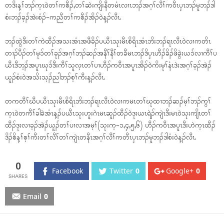
တဒိးန့ၢ်ဘၣ်က့ၤဝဲတၢ်ကစီၣ်,တၢ်ဆဲးကျိးနီတမံၤလၢၤဘၣ်အဂ့ၢ်လီၢ်ကဝီၤပှၤဘၣ်မူဘၣ်ဒါ
စံးဘၣ်ခ့ၣ်အဲးစံၣ်-ကညီတၢ်ကစီၣ်အိၣ်ဝဲန့ၣ်လီၤ.
ဘၣ်ထွဲဒီးတၢ်ကဲထီၣ်အသးအံၤအဖီခိၣ်ပယီၤသုးမီၤစိရိၤအံၤဘိးဘၣ်ရၤလီၤဝဲလၢကတိၤ
တၢၣ်ပီၣ်တၢ်မုၥ်တၢ်ခုၣ်အဂ့ၢ်ဘၣ်ဆၣ်အနီၢ်နီၢ်တခီမၤဘၣ်ဒိပှၤဟီၣ်ခိၣ်ဖိခွဲးယၥ်လၢကီၢ်ပ
ယီၤဒီဘ့ၣ်အပူၤဃုၥ်ဒီးကီၢ်သူလ့ၤတၢ်ပၢဟီၣ်ကဝီၤအပူၤအိၣ်ဝဲကိးမုၢ်နံၤဒဲးအဂ့ၢ်ခ့ၣ်အဲၣ်
ယူၣ်စံးဝဲအသိးသ့ၣ်ညါဘၣ်စ့ၢ်ကီးန့ၣ်လီၤ.
တကတီၢ်ဃီပယီၤသုးမီၤစိရိၤဘိးဘၣ်ရၤလီၤဝဲလၢကမၤတၢ်ဃုထၢဘၣ်ဆၣ်မ့ၢ်ဘၣ်ကွၢ်
က့ၤဝဲတကီၢ်ခါခဲအံၤန့ၣ်ပယီၤသုးဟူးဂဲၤမၤဆူၣ်ထီၣ်ဝဲဒုးယၤရဲၣ်ကျဲၤဒီးမၤဝဲသုးကျိၤတၢ်
ထီၣ်ဒုးလၢခ့ၣ်အဲၣ်ယူၣ်တၢ်ပၢလၢအမ့ၢ်(သုးက့-၁,၄,၅,၆) ဟီၣ်ကဝီၤအပူၤဒီးဟဲက့ၤထီၣ်
ဒိၣ်စိန့ၢ်စ့ၢ်ကီးတၢ်လီၢ်တၢ်ကျဲၤတနီၤအဂ့ၢ်လီၢ်ကတီၤပှၤဘၣ်မူဘၣ်ဒါစံးဝဲန့ၣ်လီၤ.
0
Facebook
Twitter
0
Google+
0
Email
0