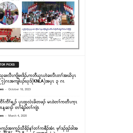
TOR PICKS
သုခးလီၤကျိဖးဒိၣ်ႇကဘီယူၤဟဲခးလီၤတၢ်အဃိၦၤ
ိ(၇)ဂၤအကျါပၣ်ဃု၁်(KNLA)အၦၤ ၃ ဂၤ
-
ews
October 18, 2023
တီၢ်ကီၢ်ရ့ၣ် ၦၤထူလံၤဖိတဖၣ် မၤ၀ဲတၢ်ကတီၤက့ၤ
ၢၤန့ဆၢၣ် တၢ်ရဲၣ်တၢ်ကျဲၤ
-
ews
March 4, 2020
ူၣ်အၢကူၣ်သီခိၣ်နၢ်တၢ်ကစီၣ်အံၤ မ့ၢ်ဒၣ်ဒုၣ်ဒါအ