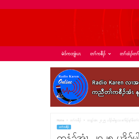
ခ့
မဲၥ်ကဘျံးပၤ
တၢ်ကစီၣ်
တၢ်ထံၣ်တၢ
ၣ်
အဲ
း
စံ
ၣ်
–
K
I
C
N
e
Home
တၢ်ကစီၣ်
တနံၣ်အံၤ ၂၀၂၅ ပဒိၣ်မါရှၤသးစၢ်ခိၣ်နၢ်ဖိတ
w
တၢ်ကစီၣ်
s
တနံၣ်အံၤ ၂၀၂၅ ပဒိၣ်မ