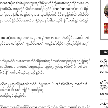
ion)တခါအံၤန့ၣ်အဘျုးအိၣ်ဒီးခီဖျိပဆီၣ်ထွဲမၤစၢၤဝဲသူၣ်ဘီၣ်သးစၢ် တ
ံၤမီၤနီၤ. အပူၤကွံၥ်သီသီတၢ်စးထီၣ်ဟ့ၣ်ဝဲ(phanfoundation)သးစၢ် ခိၣ်
လၢ(၄၀၀၀)လီၤ. တနံၣ်အံၤပှၤမၤစၢၤပှၤအိၣ်အဃိ ခိၣ်ဖးစ့နီၣ်ဂံၢ်ဟဲ အါထီၣ်ဝဲ
ံစှၤဂၤပပၥ်ဖှိၣ်ထီၣ်သးအဃိပကျိၣ်စ့တန့ၢ်အါအါဘၣ်မီၤနီၤ”အဂ့ၢ်န့ၣ် စံးဝဲန့ၣ်
ation)အတၢ်ဟူးတၢ်ဂဲၤအပူၤ ကရူၢ်ကရၢလၢအဂၤဟဲပၥ်ဖှိၣ်မၤသကိး တၢ်
ၢ်ဟ့ၣ်ဝဲအံၤ တၢ်ရဲၣ်တၢ်ကျဲၤအိၣ်လၢတၢ်ကဟ့ၣ်အါထီၣ်ဝဲ ကွ့ၢ်ကွ့ၢ်အိၣ်ဝဲ အဂ့ၢ်
EDI
ံၤကိးမုၢ်နံၣ်ဒဲးသးစၢ်လၢအတီၣ်ထီၣ်အမံၤသ့ၣ်တဖၣ်ကဘၣ်အိၣ်ဝဲ(၃၅)နံၣ်ဆူဖီ
ပယီၤ
ဘၣ်ဒ
ကညီပှၤတဝၢတၢ်ဖံးတၢ်မၤပူၤဘၣ်ဃးဆူၣ်ချ့,ကူၣ်သ့, လံၥ်လဲၢ်ဒီး တၢ်ဆဲး
ၢ်လီၤနီၢ်ကစၢ်တၢ်ဘၣ်ဘျုးဘၣ်န့ၣ်လီၤ.
KIC N
မုၢ်ြ
ဖုဆှၢထီၣ်န့ၢ်ဝဲမံၤသ့ဝဲဒီး ဒ်န့ၣ်အသိးမံၤ,အိၣ်ဆိးလီၢ်ကျဲ တၢ်ဂ့ၢ်တၢ်
ခိၣ်ဃ
ကျိၥ် ဒီး ပယီၤကျိၥ်ဝံၤဆှၢထီၣ်ဆူ
KIC N
အိၣ်သ့ဝဲဒၣ်န့ၣ်လီၤ.
တၢ်ကက
်မါရှၤသးစၢ်ခိၣ်နၢ်ဖိခိၣ်ဖးအံၤ တၢ်ကဘိးဘၣ်ရၤလီၤက့ၤအမံၤဖဲ(၂၀၂၆) နံၣ်