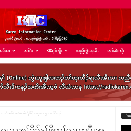
်ပၥ်သး
တၢ်ဂီၤ
KICဂ့ၢ်ကျိၤ
ကညီကွဲၤလ့လိၤ
တၢ်ဆဲးကျိး
ၢ်လၤကပီၤအဂီၢ် တၢ်မၤအါထီၣ်ခိၣ်ဖးတုၤလၢ ၅၀၀၀ ဒီၣ်လၣ်
“စး
ါရှၤသးစၢ်ခိၣ်နၢ်ဖိတၢ်လၤကပီၤအ
Video