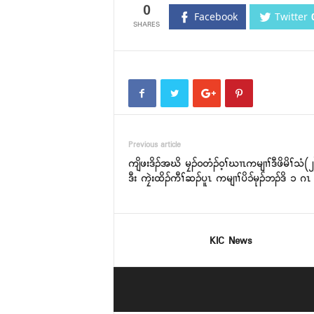
0
Facebook
Twitter
Previous article
ကျိဖးဒိၣ်အဃိ မၠၣ်ဝတံၣ်ဝ့ၢ်ဃၢၤကမျၢၢ်ဒီဖိမိၢ်သံ(
ဒီး ကၠဲးထိၣ်ကီၢ်ဆၣ်ပူၤ ကမျၢၢ်ပိၥ်မုၣ်ဘၣ်ဒိ ၁ ဂၤ
KIC News