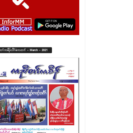
်တၢ်ကစီၣ်လီၢ်ခံကတၢၢ် – March – 2021