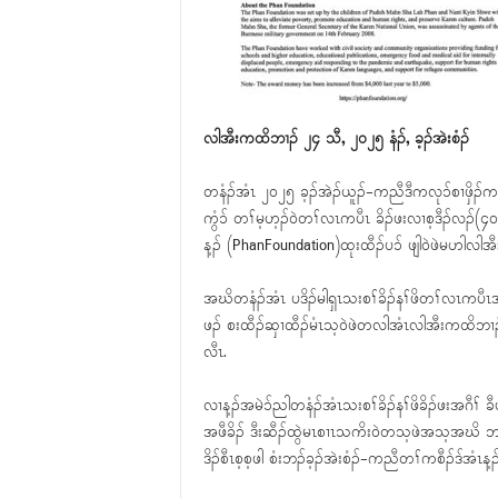
လါအီးကထိဘၢၣ် ၂၄ သီ, ၂၀၂၅ နံၣ်, ခ့ၣ်အဲးစံၣ်
တနံၣ်အံၤ ၂၀၂၅ ခ့ၣ်အဲၣ်ယူၣ်-ကညီဒီကလုၥ်စၢဖှိၣ်ကရၢ နဲ
ကွံၥ် တၢ်မ့ဟ့ၣ်ဝဲတၢ်လၤကပီၤ ခိၣ်ဖးလၢစ့ဒီၣ်လၣ်(
န့ၣ် (PhanFoundation)ထုးထီၣ်ပၥ် ဖျါဝဲဖဲမဟါလါအ
အဃိတနံၣ်အံၤ ပဒိၣ်မါရှၤသးစၢ်ခိၣ်နၢ်ဖိတၢ်လၤကပီၤ
ဖၣ် စးထီၣ်ဆှၢထီၣ်မံၤသ့ဝဲဖဲတလါအံၤလါအီးကထိဘၢၣ်
လီၤ.
လၢန့ၣ်အမဲၥ်ညါတနံၣ်အံၤသးစၢ်ခိၣ်နၢ်ဖိခိၣ်ဖးအဂီၢ်
အဖီခိၣ် ဒီးဆီၣ်ထွဲမၤစၢၤသကိးဝဲတသ့ဖဲအသ့အဃိ ဘၣ်တၢ်ဟ့
ဒိၣ်စီၤစ့စ့ဖါ စံးဘၣ်ခ့ၣ်အဲးစံၣ်-ကညီတၢ်ကစီၣ်ဒ်အံၤန့ၣ