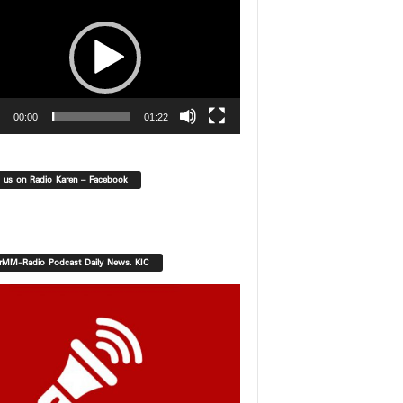
00:00
01:22
d us on Radio Karen – Facebook
orMM-Radio Podcast Daily News. KIC