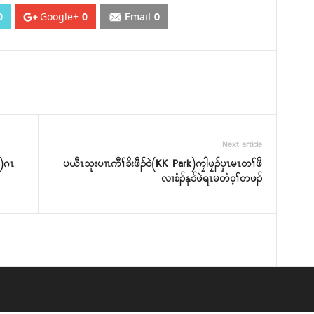
0
Google+
0
Email
0
Next article
၂)ဂၤ
ပယီၤသုးပၢၤကီၢ်ခိးဖီၣ်ဝဲ(KK Park)ကၠါဖၠၣ်ပှၤမၤတၢ်ဖိ
လၢစံၣ်နုၥ်ဖဲရၤမတံဝ့ၢ်တဖၣ်