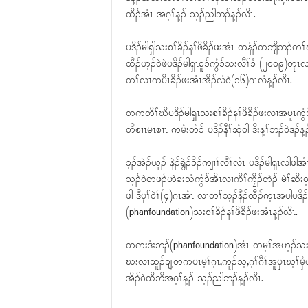
ထီၣ်အံၤ အဂ့ၢ်န့ၣ် သ့ၣ်ညါဘၣ်န့ၣ်လီၤ.
ပဒိၣ်မါရှါသးစၢ်ခိၣ်နၢ်ဖိခိၣ်ဖးအံၤ တနံၣ်တဘျီဘၣ
ထီၣ်ဟ့ၣ်ဝဲဖဲပဒိၣ်မါရှၤစူၥ်ကွံၥ်သးလီၢ်ခံ (၂၀၀၉)တု
တၢ်လၤကပီၤခိၣ်ဖးအံၤအိၣ်လံဝဲ(၁၆)ဂၤလံန့ၣ်လီၤ.
တကတီၢ်ဃီပဒိၣ်မါရှၤသးစၢ်ခိၣ်နၢ်ဖိခိၣ်ဖးလၢအပူၤကွံ
တိစၢၤမၤစၢၤ ကမံးတံၥ် ပဒိၣ်နီၢ်ဆှံဝါ ဒိးန့ၢ်ဘၣ်ဝဲဒၣ်န့ၣ
ခ့ၣ်အဲၣ်ယူၣ် နဲၣ်ရွဲၣ်ခိၣ်ကျၢၢ်လီၢ်လံၤ ပဒိၣ်မါရှၤ
သ့ၣ်ဝဲတဖၣ်ဟဲခးသံကွံၥ်အီၤလၢကီၢ်ကၠီၣ်တဲၣ် မဲၢ်ဆီးဝ့ၢ်
ဖါ ဒီပုၢ်ဝဲၢ်(၄)ဂၤအံၤ လၢတၢ်သ့ၣ်နီၣ်ထီၣ်က့ၤအပါပဒိၣ်မ
(phanfoundation)သးစၢ်ခိၣ်နၢ်ဖိခိၣ်ဖးအံၤန့ၣ်လီၤ.
တကးဒံးဘၣ်(phanfoundation)အံၤ တမ့ၢ်အဟ့ၣ်သးစၢ်
ဃးလၢဆူၣ်ချ့တကပၤမ့ၢ်ဂ့ၤ,ကူၣ်သ့,ဂ့ၢ်ဂီၢ်အူပှၤဃ့
အိၣ်ဝဲထီဘိအဂ့ၢ်န့ၣ် သ့ၣ်ညါဘၣ်န့ၣ်လီၤ.