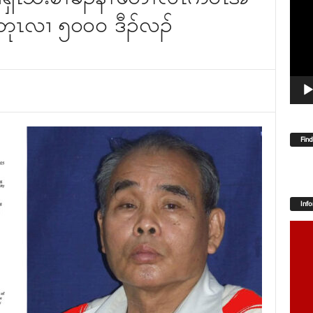
Player
ဖးတုၤလၢ ၅၀၀၀ ဒီၣ်လၣ်
Fin
Inf