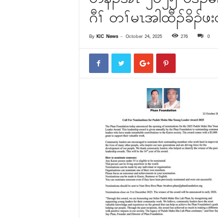
ဂီၢ် တၢ်မၤအါထီၣ်ခိၣ်
By
KIC News
-
October 24, 2025
276
0