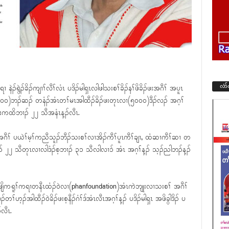
လံာ
ၣ်ရွဲၣ်ခိၣ်ကျၢၢ်လီၢ်လံၤ ပဒိၣ်မါရှၤလါဖါသးစၢ်ခိၣ်နၢ်ဖိခိၣ်ဖးအဂီၢ် အပူၤ
၄၀၀၀)ဘၣ်ဆၣ် တနံၣ်အံၤတၢ်မၤအါထီၣ်ခိၣ်ဖးတုၤလၢ(၅၀၀၀)ဒီၣ်လၣ် အဂ့ၢ်
ီးကထိဘၢၣ် ၂၂ သီအနံၤန့ၣ်လီၤ.
အဂီၢ် ပယဲၢ်မ့ၢ်ကညီသူၣ်ဘီၣ်သးစၢ်လၢအိၣ်ကီၢ်ပူၤကီၢ်ချၢ, ထံဆၢကီၢ်ဆၢ တ
 ၂၂ သီတုၤလၢလါဒံၣ်စ့ဘၢၣ် ၃၁ သီလါလၢၥ် အံၤ အဂ့ၢ်န့ၣ် သ့ၣ်ညါဘၣ်န့ၣ်
 ခီဖျိကရူၢ်ကရၢတနီၤထံၣ်ဝဲလၢ(phanfoundation)အံၤကဲဘျုးလၢသးစၢ် အဂီၢ်
ၣ်အါထီၣ်ဝဲခိၣ်ဖးစ့နီၣ်ဂံၢ်ဒ်အံၤလီၤအဂ့ၢ်န့ၣ် ပဒိၣ်မါရှၤ အဖိခွါဒိၣ် ပ
်လီၤ.