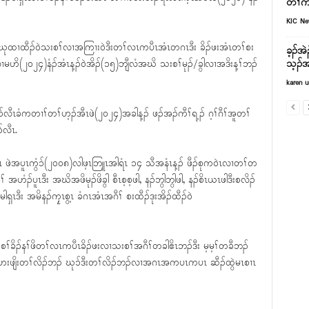
တၢ်ဂိ
KIC N
်တၢ်ဃုထၢထီၣ်ဝဲသးစၢ်လၢအကြၢးဝဲဒီးတၢ်လၤကပီၤအံၤတဂၤဒီး ခိၣ်ဖးအံၤတၢ်စး
ခ့ၣ်အဲ
သ့ၣ်အ
ၤလၢမဟိ(၂၀၂၄)နံၣ်အံၤန့ၣ်ဝဲအိၣ်(၁၅)ဘျီလံအဃိ သးစၢ်မုၣ်/ခွါလၢအဒိးန့ၢ်ဘၣ်
karen u
ၥ်လီၤခံကတၢၢ်တၢ်ဟ့ၣ်အီၤဖဲ(၂၀၂၄)အခါန့ၣ် ဖၣ်အၣ်ကီၢ်ရ့ၣ် ဂ့ၢ်ဂီၢ်အူတၢ်
်လီၤ.
လါဖါအံၤ ဖဲအပူၤကွံၥ်(၂၀၀၈)လါဖ့ၤဘြူၤအါရံၤ ၁၄ သီအနံၤန့ၣ် ဖီၣ်စုကဝဲၤလၢတၢ်တ
 အဟံၣ်ပူၤဒီး အဃိအဖိမုၣ်ဖိခွါ စီၤစ့စ့ဖါ, နၣ်ဘွါဘွါဖါ, နၣ်စိၤယၤဖါဒီးစလိၣ်
ါရှၤဒီး အမိနၣ်ကၠ့ၤစွ့ၤ ခံဂၤအံၤအဂီၢ် စးထီၣ်ဒုးအိၣ်ထီၣ်ဝဲ
ခိၣ်နၢ်ဖိတၢ်လၤကပီၤခိၣ်ဖးလၢသးစၢ်အဂီၢ်တခါဧိၤဘၣ်ဒီး မ့မ့ၢ်တခီဘၣ်
ၢ်မှံဟးဖျိးတၢ်လိၣ်ဘၣ် ဃုၥ်ဒီးတၢ်လိၣ်ဘၣ်လၢအဂၤအကပၤကပၤ ဆီၣ်ထွဲမၤစၢၤ