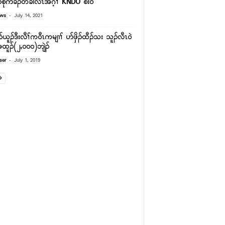
ာ်စုဂိာ်ခီၣ်တခါလီၤအဂ့ၢ် KNDO စံး၀ဲ
-
ews
July 14, 2021
ၣ်ယူၣ်ဒီးလီၢ်က၀ီၤကမျၢၢ် ပာ်ဖှိၣ်ထီၣ်သး သူၣ်လီၤ၀ဲ
ထူၣ်(၂ႇ၀၀၀)ဘျဲၣ်
-
ser
July 1, 2019