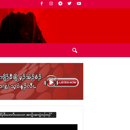
ထီၣ်ဒီသဒၢလီၤပသးလၢ အကျိၤအကျဲဘၣ်ဘၣ်”