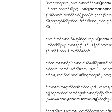
“ပကတဲဒ်လဲၣ်ပသမူသကိးလၢအထံၣ်ဝဲလၢပ(phanfoundat
ဖၣ် အဃိ အဝဲသ့ၣ်ဆီၣ်ထွဲမၤစၢၤဝဲ(phanfoundation)အ
နၢ်ဖိခိၣ်ဖးအံၤ ထဲဒၣ်ဒီၣ်လၣ်(၂၀၀၀)ဝံၤ(၃၀၀၀)ဒီးတုၤ
လီၤ.အပူၤကွံၥ်ခီအိၣ်ဒၣ်ထဲပဒီပုၢ်ဝဲၢ်ဒီးပသမူသကိးစှၤဒ
လီၤ.
တကးဒံးဘၣ်လၢကဟဲခါဆူမဲၥ်ညါ ဘၣ်ဃး(phanfound
မ့အိၣ်အါထီၣ်န့ၣ် သးစၢ်ခိၣ်နၢ်ဖိခိၣ်ဖးစ့နီၣ်ဂံၢ်လၢတ
န့ၣ် ပဒိၣ်စီၤစ့စ့ဖါ စံးအါထီၣ်ဝဲန့ၣ်လီၤ.
ဘၣ်ဃးတၢ်ဆှၢထီၣ်မံၤလၢသးစၢ်ခိၣ်နၢ်ဖိခိၣ်ဖးအဂီၢ်အ
လၥ်အသိး ကဘၣ်မ့ၢ်စ့ၢ်ကီးပှၤလၢဟူးဂဲၤ ဖံးမၤတၢ်လၢ
တၢ်လၤ, ပှၤဂ့ၢ်ဝီတၢ်ဖံးတၢ်မၤဒီးသုတဘၣ်မ့ၢ်ပှၤလၢကွ
ဒီးသးစၢ်လၢအဆှၢထီၣ်အမံၤသ့ၣ်တဖၣ်အံၤ တၢ်ကရၢကရိတဖု
ကျိၤသ့ၣ်တဖၣ်တၢ်ကဘၣ်ကွဲးအီၤလၢကညီကျိၥ်,ကီၤလၤဝါ
(bwabwa.phan@phanfoundation.org)နၣ်ဘွါဘွါဖါအ
ဒ်န့ၣ်အသိးသးစၢ်လၢတၢ်ဃုထၢထီၣ်ဝဲလၢအကြၢးဝဲဒီးပဒိၣ