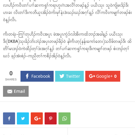
လၢဟီၣ်ကဝီၤတၢ်ပၢၢ်ဆၢကရူၢ်ကရၢဟူးဂဲၤအလီၢ်တဖၣ်န့ၣ် ပယီၤသုး သူဝဲကျိဖးဒိၣ်ဒီး
ဟးခး လီၤတၢ်ဒီးကဘီယူၤအိၣ်ဝဲကိးမုၢ်နံၤဒဲးဃၣ်ဃၣ်အဂ့ၢ်န့ၣ် လီၢ်ကဝီၤကမျၢၢ်တဖၣ်စံး
ဝဲန့ၣ်လီၤ.
ကီးတရံး-ကြုၢ်တုဟီၣ်ကဝီၤအပူၤ ဖဲအပူၤကွံၥ်လါအီးကထိဘၢၣ်အခါန့ၣ် ပယီၤသုး
ဒီး(DKBA)သုးခိၣ်ဘိၤဘံၣ်အပှၤတဖၣ်ဖီၣ်ဝဲ နါကီၤတ့(နန်းကော်တေး)သဝီဖိတဖၣ်ဒီး ထိ
တီၢ်မၤဒၢၣ်ဝဲကဲထီၣ်တ့ၢ်ဒံးအဂ့ၢ်န့ၣ် တၢ်ပၢၢ်ဆၢကရူၢ်ကရၢဒီးကမျၢၢ်တဖၣ် စံးဘၣ်တ့ၢ်
ဃၥ် ခ့ၣ်အဲးစံၣ်-ကညီတၢ်ကစီၣ်အိၣ်ဝဲန့ၣ်လီၤ.
0
Facebook
Twitter
Google+
0
Email