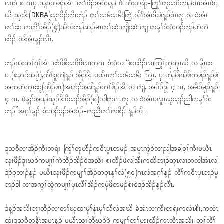
လၢၥ် ၈ ဂၤပှၤသ့ၣ်တဖၣ်အံၤ တၢ်ဖီၣ်အဝဲသ့ၣ် ဖဲ ကီးတရံး-ကြုၢ်တုသဝီဘၢၣ်စၢၤအံၤဖဲပ
ယီၤသုးဒီး(DKBA)သုးခိၣ်ဘိၤဘံၣ် တၢ်သမံသမိးတြဲၤလီၢ်အံၤဒီးဖဲန့ၣ်ဝံၤတုၤလၢခဲအံၤ
တၢ်ဆၢကတီၢ်အိၣ်(၄)သီလံဘၣ်ဆၣ်မၤတၢ်ဆဲးကျိးဆဲးကျၢတန့ၢ်ဒံးဝဲဘၣ်ဘၣ်ဟဲကဲ
ထီၣ် ဝဲဒ်အံၤန့ၣ်လီၤ.
ဘၣ်ဃးတၢ်ဂ့ၢ်အံၤ ထံဖိစီသဝီဖိလၢတဂၤ စံးဝဲလၢ“စးထီၣ်လၢကြုၢ်တုတုၤဃီၤလၢနီၤထ
ပၤ(နောင်ထပ္ပံ),ကီၢ်စူကျဲန့ၣ် အိၣ်ဒီး ပယီၤတၢ်သမံသမိး တြဲၤ. ပှၤဟံၣ်ဖိဃီဖိတဖၣ်န့ၣ်ဖဲ
အကဟဲက့ၤဆူ(ကီၣ်ဖၤ)အဟံၣ်အခါန့ၣ်တၢ်ဖီၣ်အီၤလၢကျဲ. အပိၥ်ခွါ ၄ ဂၤ, အမိၥ်မုၣ်န့ၣ်
၄ ဂၤ. ဖဲန့ၣ်အပၣ်ဃုၥ်ဒီးဖိသၣ်အိၣ်(၈)လါတဂၤ.တုၤလၢခဲအံၤပလူၤဃုသ့ၣ်ညါတန့ၢ်ဒံး
ဘၣ်”အဂ့ၢ်န့ၣ် စံးဘၣ်ခ့ၣ်အဲးစံၣ်-ကညီတၢ်ကစီၣ် န့ၣ်လီၤ.
ဒူသဝီလၢအိၣ်ကီးတရံး-ကြုၢ်တုဟီၣ်ကဝီၤပူၤတဖၣ် အပူၤကွံၥ်လၢညါအခါစ့ၢ်ကီးပယီၤ
သုးဖီၣ်ဒုးဃၥ်ကမျၢၢ်ကဲထီၣ်အိၣ်ဝဲအသိး စးထီၣ်ဖဲလါအီးကထိဘၢၣ်တုၤလၢတလါအံၤလါ
ဒံၣ်စ့ဘၢၣ်န့ၣ် ပယီၤသုးဖီၣ်ကမျၢၢ်အိၣ်တစှၤန့ၢ်လံ(၅၀)ဂၤလံအဂ့ၢ်န့ၣ် လီၢ်ကဝီၤပှၤဘၣ်မူ
ဘၣ်ဒါ လၢအကွၢ်ထွဲကမျၢၢ်ပှၤလီၢ်အိၣ်ကမှံဖိတဖၣ်စံးဝဲဒၣ်အိၣ်န့ၣ်လီၤ.
ဒ်န့ၣ်အသိးဘူးထီၣ်လၢတၢ်ဃုထၢမုၢ်နံၤမုၢ်သီလံအဃိ ခဲအံၤလၢကီးတရံးကလံၤစိး,ကလံၤ
ထံးဒူသဝီတနီၤအပူၤန့ၣ် ပယီၤသုးတြီဃၥ်ဝဲ ကမျၢၢ်တၢ်ဟးထီၣ်က့ၤလီၤအသိး တၢ်လီၢ်