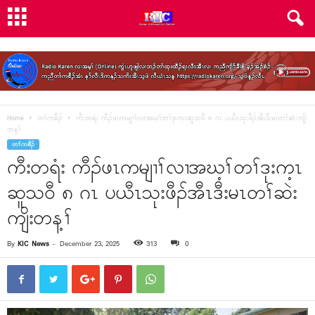
Home
တၢ်ကစီၣ်
ကီးတရံး ကီၣ်ဖၤကမျၢၢ်လၢအဃ့ၢ်တၢ်ဒုးက့ၤဆူသဝီ ၈ ဂၤ ပယီၤသုးဖီၣ်အီၤဒီးမၤတၢ်ဆဲးကျိး
တန့ၢ်
တၢ်ကစီၣ်
ကီးတရံး ကီၣ်ဖၤကမျၢၢ်လၢအဃ့ၢ်တၢ်ဒုးက့ၤ
ဆူသဝီ ၈ ဂၤ ပယီၤသုးဖီၣ်အီၤဒီးမၤတၢ်ဆဲး
ကျိးတန့ၢ်
By
KIC News
-
December 23, 2025
313
0