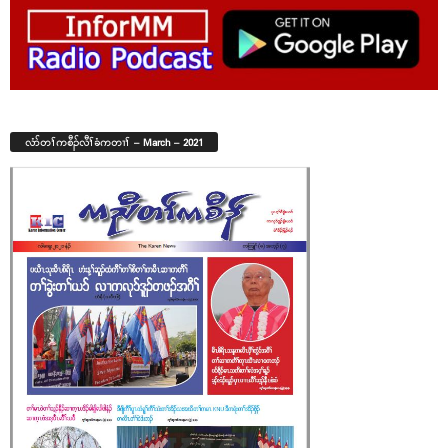
လံာ်တၢ်ကစီၣ်လီၢ်ခံကတၢၢ် – March – 2021