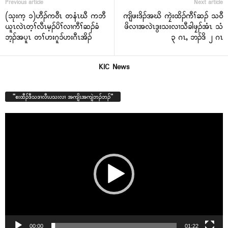
Previous article
Next article
(သုးက့ ၁)ဟီၣ်ကဝီၤ တနံၤဃီ ကဘီ
ကျိဖးဒိၣ်အဃိ ကၠဲးထိၣ်ကီၢ်ဆၣ် သဝီ
ယူၤလဲၤတ့ၢ်လီၤမ့ၣ်ပိၢ်လၢကီၢ်ဆၣ်ခံ
ဖိလၢအလဲၤဒွးသးလၢသီခါဖၠၣ်အံၤ သံ
ဘ့ၣ်အပူၤ တၢ်ဟးဂူၥ်ဟးဂီၤအိၣ်
၃ ဂၤ, ဘၣ်ဒိ ၂ ဂၤ
KIC News
“စးထီၣ်ဒီသဒၢလီၤပသးလၢ အကျိၤအကျဲဘၣ်ဘၣ်”
Video
Player
00:00
01:22