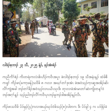
လါဒံၣ်စ့ဘၢၣ် ၂၃ သီ, ၂၀၂၅ နံၣ်, ခ့ၣ်အဲးစံၣ်
ကညီကီၢ်စဲၣ် ကီးတရံးကလံၤစိးဟီၣ်ကဝီၤအပူၤ ဖဲလါဒံၣ်စ့ဘၢၣ် ၁၉ သီအနံၤန့ၣ် ထံဖိစီ
ကရူၢ် ကီၣ်ဖၤ(ကော့ဖန်)သဝီဖိ ၈ ဂၤလၢ အဃ့ၢ်တၢ်ဒုးအံၤ ဖဲအဝဲသ့ၣ်က့ၤဆူအအိၣ်ဆိး
လီၢ်ကျဲအခါ ဘၣ်တၢ်ဖီၣ်အဝဲသ့ၣ်လၢပယီၤသုးဒီး တုၤလၢခဲအံၤမၤတၢ်ဆဲးကျိးတန့ၢ်ဝဲ
ဘၣ်အဂ့ၢ်န့ၣ် သ့ၣ်ညါဘၣ်လီၢ်ကဝီၤပှၤဘၣ်မူဘၣ်ဒါအအိၣ်န့ၣ်လီၤ.
ကီၣ်ဖၤသဝီဖိ ပိၥ်မုၣ်(၄)ဂၤလၢအပၣ်ဃုၥ်ဝဲဖိသၣ်(၈)လါတဂၤ ဒီး ပိၥ်ခွါ ၄ ဂၤ ပၥ်ဖှိၣ်ခဲ