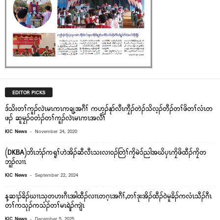
EDITOR PICKS
ဒ်သိးတၢ်ကူၣ်လဲၤမၤကၤကချ့အဂီၢ် ကဟ့ၣ်နုာ်လီၤကၠီၣ်တဲၣ်သိလ့ၣ်တီၣ်တၢ်ဖိတၢ်လံၤတ
ဖၣ် ဆူမၠၣ်၀တံၣ်တၢ်ကူၣ်လဲၤမၤကၤအလီၢ်
-
KIC News
November 24, 2020
(DKBA)ဘိၤဘံၣ်ကရူၢ်ဟဲအိၣ်ဆီလီၤသးလၢ၀ၣ်တြဲၢ်ကၠိမဲၥ်ညါအဃိပှၤကၠိဖိထီၣ်ကၠိတ
ဘူၣ်လၢၤ
-
KIC News
September 22, 2024
န့ဆၢၣ်ခိၣ်ဃၢၤသုတဟးဂီၤအါထီၣ်လၢၤတဂ့ၤအဂီၢ်,တၢ်ဒုးအိၣ်ထီၣ်ဝဲမူခိၣ်ကလံၤသီၣ်ဂီၤ
တၢ်ကသုၣ်ကသံၣ်တၢ်မၤရဲၣ်ကျဲၤ
-
KIC News
December 5, 2025