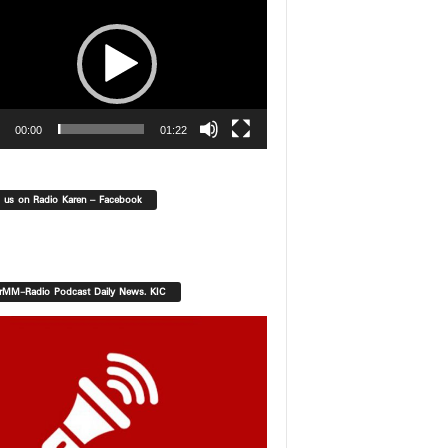
00:00
01:22
d us on Radio Karen – Facebook
orMM-Radio Podcast Daily News. KIC