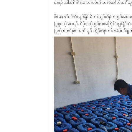
တဖၣ် အါအါဂီၢ်ဂီၢ်လၢတၢ်ပၥ်ကီၤတၢ်ဖိတၢ်လံၤတၢ်သူၣ်ထ
ဒီးလၢတၢ်ပၥ်ကီၤရ့ၣ်နီၣ်သိတၢ်သူၣ်ထီၣ်တဖျၢၣ်အံၤအပူ
(၄၅၀၀)လံထၢၣ်, ပိ(၁၀၁)ဖျၢၣ်လၢအတြီၢ်ဝဲရ့ၣ်နီၣ်သိ
(၃၀)အံၤစုၥ်စုၥ် အဂ့ၢ် န့ၣ် ကၠီၣ်တဲၣ်တၢ်ကစီၣ်ပၥ်ဖျါထ