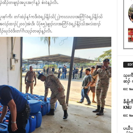
ီၣ်တဖျၢၣ်အပူၤအဂ့ၢ်န့ၣ် စံးဝဲန့ၣ်လီၤ.
ၤစ့ၢ်ကီး တၢ်ထံၣ်န့ၢ်ကဒီးဝဲရ့ၣ်နီၣ်သိ(၂)ကၤလၤလၢအတြီၢ်ဝဲရ့ၣ်နီၣ်သိ
အလံၣ်ထၢၣ်(၂၀၀)အံၤဒီး ပိ(၈၅)ဖျၢၣ်လၢအတြီၢ်ဝဲရ့ၣ်နီၣ်သိအလံထၢၣ်
ီၣ်ဃုၥ်ဝဲဒီးတၢ်ဂီၤသ့ၣ်တဖၣ်န့ၣ်လီၤ.
EDI
သုးက
ဆၣ် က
KIC N
ခီဖျိ
KNU ခ
KIC N
ပယီၤ