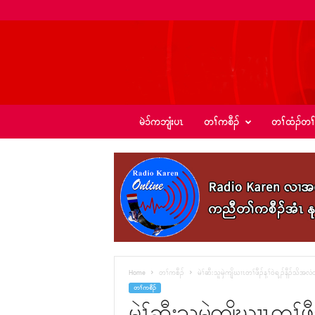
ခ့
မဲၥ်ကဘျံးပၤ
တၢ်ကစီၣ်
တၢ်ထံၣ်တၢ
ၣ်
အဲ
း
စံ
ၣ်
–
K
I
C
N
e
Home
တၢ်ကစီၣ်
မဲၢ်ဆီးသူမှဲကျိဃၢၤတၢ်ဖီၣ်န့ၢ်ဝဲရ့ၣ်နီၣ
w
တၢ်ကစီၣ်
s
မဲၢ်ဆီးသူမှဲကျိဃၢၤတၢ်ဖီ