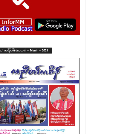
်တၢ်ကစီၣ်လီၢ်ခံကတၢၢ် – March – 2021