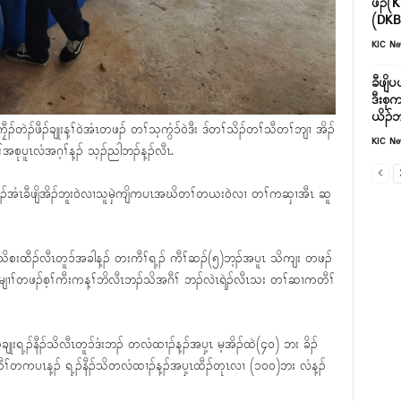
ဖၣ်(K
(DKBA
KIC N
ခီဖျိ
ဒီးစု
ယိၣ်ဘ
်တဲၣ်ဖီၣ်ချုးန့ၢ်ဝဲအံၤတဖၣ် တၢ်သ့ကွံၥ်ဝဲဒီး ဒ်တၢ်သိၣ်တၢ်သီတၢ်ဘျၢ အိၣ်
KIC N
အစုပူၤလံအဂ့ၢ်န့ၣ် သ့ၣ်ညါဘၣ်န့ၣ်လီၤ.
့ၣ်တဖၣ်အံၤခီဖျိအိၣ်ဘူးဝဲလၢသူမှဲကျိကပၤအဃိတၢ်တယးဝဲလၢ တၢ်ကဆှၢအီၤ ဆူ
ီၣ်သိစးထီၣ်လီၤတူၥ်အခါန့ၣ် တးကီၢ်ရ့ၣ် ကီၢ်ဆၣ်(၅)ဘ့ၣ်အပူၤ သိကျး တဖၣ်
 ကမျၢၢ်တဖၣ်စ့ၢ်ကီးကန့ၢ်ဘိလီၤဘၣ်သိအဂီၢ် ဘၣ်လဲၤရဲၣ်လီၤသး တၢ်ဆၢကတီၢ်
ျုးရ့ၣ်နီၣ်သိလီၤတူၥ်ဒံးဘၣ် တလံထၢၣ်န့ၣ်အပှ့ၤ မ့အိၣ်ထဲ(၄၀) ဘး ခိၣ်
တကပၤန့ၣ် ရ့ၣ်နီၣ်သိတလံထၢၣ်န့ၣ်အပှ့ၤထီၣ်တုၤလၢ (၁၀၀)ဘး လံန့ၣ်