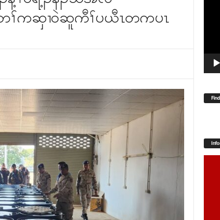
Player
ၢတၢ်ကဆှၢဝဲဆူကီၢ်ပယီၤတကပၤ
Fin
Inf