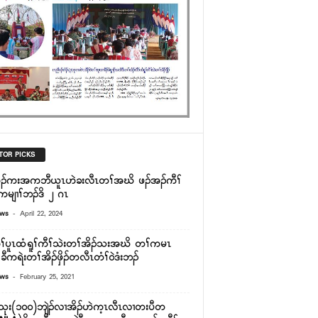
TOR PICKS
ီၣ်ကးအကဘီယူၤဟဲခးလီၤတၢ်အဃိ ဖၣ်အၣ်ကီၢ်
မျၢၢ်ဘၣ်ဒိ ၂ ဂၤ
-
ews
April 22, 2024
ကီၢ်ပူၤထံရူၢ်ကီၢ်သဲးတၢ်အိၣ်သးအဃိ တၢ်ကမၤ
ီကရဲးတၢ်အိၣ်ဖှိၣ်တလီၤတံၢ်၀ဲဒံးဘၣ်
-
ews
February 25, 2021
သုး(၁၀၀)ဘျဲၣ်လၢအိၣ်ဟဲက့ၤလီၤလၢတးပီတ