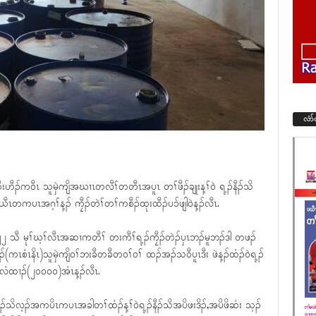
လံာ
းဟီၣ်ကဝီၤ သူမှဲကျိအဃၢၤတလီၢ်တတီၤအပူၤ တၢ်ဖီၣ်ချုးန့ၢ်ဝဲ ရ့ၣ်နီၣ်သိ
ကပၤအဂ့ၢ်န့ၣ် ကၠီၣ်တဲၢ်တၢ်ကစီၣ်ထုးထီၣ်ပၥ်ဖျါဝဲန့ၣ်လီၤ.
း ၂၂ သီ မုၢ်ဃ့ၢ်လီၤအဆၢကတီၢ် တးကီၢ်ရ့ၣ်ကၠီၣ်တဲၣ်ပှၤဘၣ်မူဘၣ်ဒါ တဖၣ်
(ကၤစံၤနိၤ)သူမှဲကျိဝၢ်ဘးခီတခီတဝၢ်ဝၢ် ထၣ်အၣ်သဝီပူၤဒီး ဖဲန့ၣ်ထံၣ်ဝဲရ့ၣ်
အလံထၢၣ်(၂၀၀၀၀)အံၤန့ၣ်လီၤ.
ီၣ်သိလ့ၣ်အကပိၤကပၤအခါတၢ်ထံၣ်န့ၢ်ဝဲရ့ၣ်နီၣ်သိအပိဖးဒိၣ်,အပိဖိဆံး သ့ၣ်