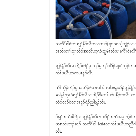
တကီၢ်ခါခဲအံၤရ့ၣ်နီၣ်သိအလံထၢၣ်(၅၁၀၀၀)ဘျဲၣ်လၢကၠီၣ
အသိးတၢ်ဆှၢထီၣ်အးလီၤက့ၤဝဲဆူမဲၢ်ဆီးပၢၤကီၢ်ဝဲၤလီၢ်
ရ့ၣ်နီၣ်သိလၢကၠီၣ်တဲၣ်ပှၤဘၣ်မူဘၣ်ဒါဖီၣ်ချုးဝဲသ
ကီၢ်ပယီၤတကပၤန့ၣ်လီၤ.
ကီၢ်ကၠီၣ်တဲၣ်ပူၤစးထီၣ်ဖဲတလါအံၤလါမးရှးထီၣ်ရ့ၣ်န
ဆါန့ၢ်က့ၤဝဲရ့ၣ်နီၣ်သိလၢအိၣ်ဒီးတၢ်ပၥ်ပနီၣ်အသိး
တံၥ်တၥ်ဝဲလၢအနၣ်ရံၣ်ညါန့ၣ်လီၤ.
ဒ်န့ၣ်အသိးခီဖျိလၢရ့ၣ်နီၣ်သိကၤထီၣ်အဃိအပူၤကွံၥ်တခ
ဃၢၤလီၤဘၣ်ဆၣ် တကီၢ်ခါ ခဲအံၤလၢကီၢ်ပယီၤကညီကီၢ်
လီၤ.