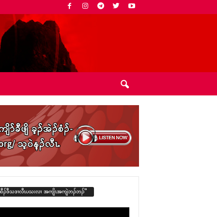
ထီၣ်ဒီသဒၢလီၤပသးလၢ အကျိၤအကျဲဘၣ်ဘၣ်”