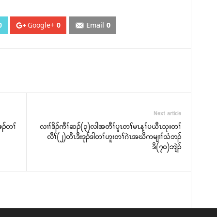
0
Google+
0
Email
0
Next article
ဖၣ်တၢ်
လၢၢ်ဒိၣ်ကီၢ်ဆၣ်(၃)လါအတီၢ်ပူၤတၢ်မၤန့ၢ်ပယီၤသုးတၢ်
လီၢ်(၂)တီၤဒီးဒုၣ်ဒါတၢ်ဟူးတၢ်ဂဲၤအဃိကမျၢၢ်သံဘၣ်
ဒိ(၇၀)ဘျဲၣ်