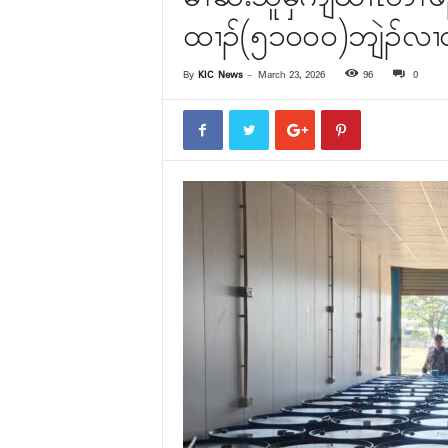
ထၢၣ်(၅၁၀၀၀)ဘျဲၣ်လ
By
KIC News
-
March 23, 2026
96
0