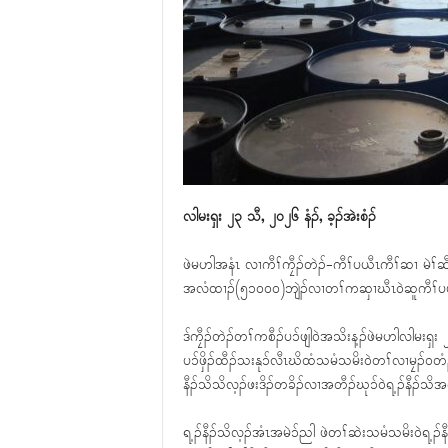
လါမးရှး ၂၃ သီ, ၂၀၂၆ နံၣ်, ခ့ၣ်အဲးစံၣ်
ဖဲမဟါအနံၤ လၢကီၢ်ကၠီၣ်တဲၣ်-ကီၢ်ပယီၤကီၢ်ဆၢ မဲၢ်ဆီ
အလံထၢၣ်(၅၁၀၀၀)ဘျဲၣ်လၢတၢ်ကဆှၢဃီၤဝဲဆူကီၢ်ပယီၤတ
ဒ်ကၠီၣ်တဲၣ်တၢ်ကစီၣ်ပၥ်ဖျါဝဲအသိးန့ၣ်ဖဲမဟါလါမးရှ
ပၥ်ဖှိၣ်ထီၣ်သးနုၥ်လီၤဃိထံသမံသမိးဝဲတၢ်လၢမၠၣ်ဝတံၣ်
နီၣ်သိသိလ့ၣ်ဖးဒိၣ်တခိၣ်လၢအတီၣ်ဃုၥ်ဝဲရ့ၣ်နီၣ်သိ
ရ့ၣ်နီၣ်သိလ့ၣ်အံၤအမဲၥ်ညါ ဖဲတၢ်ဆဲးသမံသမိးဝဲရ့ၣ်န