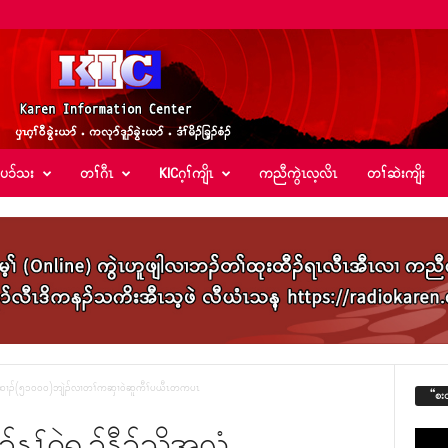
်ပၥ်သး
တၢ်ဂီၤ
KICဂ့ၢ်ကျိၤ
ကညီကွဲၤလ့လိၤ
တၢ်ဆဲးကျိး
်သိအလံထၢၣ်(၅၁၀၀၀)ဘျဲၣ်လၢတၢ်ကဆှၢဝဲဆူကီၢ်ပယီၤတကပၤ
“စး
ၣ်န့ၢ်ဝဲရ့ၣ်နီၣ်သိအလံ
Video