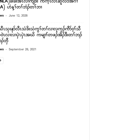
NLA)ခိးခးအီၤလၢကျဲဒီး ကက့ၤလီၤဆူလၥ်အဂီၢ်
) ဟံန့ၢ်တၢ်ဘံၣ်တၢ်ဘၢ
-
ews
June 12, 2026
ပယီၤသုးနုာ်လီၤသံဒိးသံကွၢ်တၢ်လၢလ့က့ၣ်ကီာ်၀့ၢ်သီ
က၀ဲၤလၢလၢၦဲၤၦဲၤအဃိ ကမျၢၢ်တဖၣ်အိၣ်ဒီးတၢ်ဘၣ်
ၣ်ဘှီ
-
ews
September 28, 2021