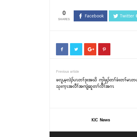
0
Facebook
Twitter
Previous article
ဖလူ,မ့လဲၣ်ပၤတၢ်ဒုးအဃိ ကၠါဖၠၣ်တၢ်ဖံးတၢ်မၤတ
သုးက့ၤအလီၢ်အကျဲဆူတၢ်လီၢ်အဂၤ
KIC News