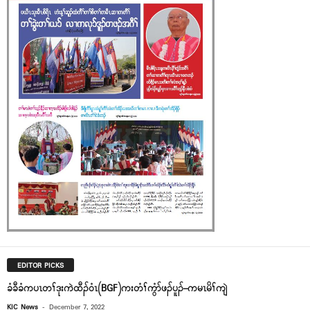
EDITOR PICKS
ခံခီခံကပၤတၢ်ဒုးကဲထီၣ်၀ံၤ(BGF)ကးတံၢ်ကွံာ်ဖၣ်ပူၣ်–ကမၤမိၢ်ကျဲ
-
KIC News
December 7, 2022