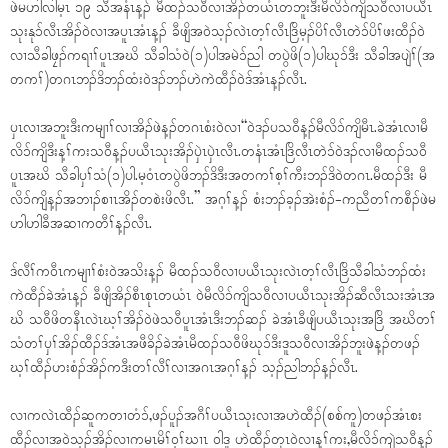
ဖဲမဟါလါမ့ၤ ၁၉ သီအနံၤန့ၣ် မီထၣ်သဝီလၢအိၣ်တယံၤတဘူးဒီးမီလိၥ်ကျိသဝီလၢပယီၤ
သုးနုၥ်လီၤအိၣ်ဝဲလၢအပူၤအံၤန့ၣ် ခီဖျိအဝဲသ့ၣ်လဲၤတ့ၢ်လီၤဒြိမ့ၣ်ပိၢ်လီၤတဲၥ်ပိၢ်ဖးထီၣ်ဝဲ
လၢသီခါဖၠၣ်ကရၢၢ်ပူၤအဃိ သီခါသံဝဲ(၁)ပါအမဲၥ်ညါ တပွဲဖိ(၁)ပါဃုၥ်ဒီး သီခါအပျဲၢ်(အ
တကၢ်)တဂၤဘၣ်ဒိဘၣ်ထံးဝဲဒၣ်ဘၣ်ဟဲကဲထီၣ်ဝဲဒ်အံၤန့ၣ်လီၤ.
ပှၤလၢအဘူးဒီးကမျၢၢ်လၢအိၣ်ဖဲန့ၣ်တဂၤစံးဝဲလၢ“ဝဲဒၣ်ပသဝီန့ၣ်မီလိၥ်ကျိမီၤ.ခဲအံၤလၢမီ
လိၥ်ကျိဒီးန့ၢ်ကးသဝီန့ၣ်ပယီၤသုးအိၣ်ပှဲၤပှဲၤလီၤ.တနံၤအံၤဒြိလီၤတဲၥ်ဝဲဒၣ်လၢမီထၣ်သဝီ
ပူၤအဃိ သီခါပှၢ်သံ(၁)ပါ.မ့ဝံၤတပွဲဖိဘၣ်ဒိဒီးအတကၢ်စ့ၢ်ကီးဘၣ်ဒိဝဲတဂၤ.မီထၣ်ဒီး မီ
လိၥ်ကျိန့ၣ်အဘၢၣ်စၢၤအိၣ်တစဲးဖိလီၤ.” အဂ့ၢ်န့ၣ် စံးဘၣ်ခ့ၣ်အဲးစံၣ်-ကညီတၢ်ကစီၣ်ဖဲမ
ဟါဟါခီအဆၢကတီၢ်န့ၣ်လီၤ.
ဒ်လီၢ်ကဝီၤကမျၢၢ်စံးဝဲအသိးန့ၣ် မီထၣ်သဝီလၢပယီၤသုးလဲၤတ့ၢ်လီၤဒြိသီခါသံဘၣ်ထံး
ကဲထီၣ်ခဲအံၤန့ၣ် ခီဖျိအိၣ်စီၤစုၤတယံၤ ဝဲမီလိၥ်ကျိသဝီလၢပယီၤသုးအိၣ်ဆီလီၤသးအံၤအ
ဃိ သဝီဖိတနီၤလဲၤဃ့ၢ်အိၣ်ဝဲဖဲသဝီပူၤအံၤဒီးဘၣ်ဆၣ် ခဲအံၤခီဖျိပယီၤသုးအဒြိ အဃိတၢ်
သံတၢ်ပှၢ်အိၣ်ထီၣ်ဒ်အံၤအဖီခိၣ်ခဲအံၤမီထၣ်သဝီဖိဃုၥ်ဒီးဒူသဝီလၢအိၣ်ဘူးဖဲန့ၣ်တဖၣ်
ဃ့ၢ်ထီၣ်ဟးစံၣ်အိၣ်ကဒီးတၢ်လီၢ်လၢအဂၤအဂ့ၢ်န့ၣ် သ့ၣ်ညါဘၣ်န့ၣ်လီၤ.
လၢကလဲၤထီၣ်ဆူကတၢတံၥ်,ဖၣ်ပူၣ်အဂီၢ်ပယီၤသုးလၢအဟဲထီၣ်(စစ်ကူ)တဖၣ်အံၤစး
ထီၣ်လၢအဝဲသ့ၣ်အိၣ်လၢကမၤမိၢ်ဝ့ၢ်ဃၢၤ ဝါဒူ ဟဲထီၣ်တုၤဝဲလၢန့ၢ်ကး,မီလိၥ်ကျဲသဝီန့ၣ်