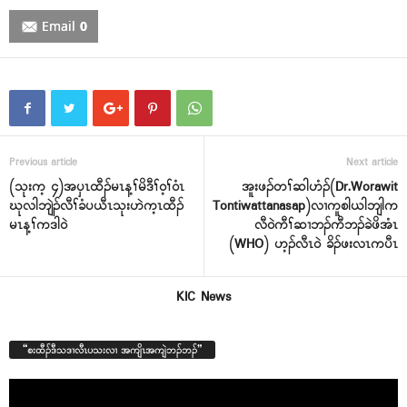
Email
0
Previous article
Next article
(သုးက့ ၄)အပှၤထီၣ်မၤန့ၢ်မိဒီၢ်ဝ့ၢ်ဝံၤ
အူးဖၣ်တၢ်ဆါဟံၣ်(Dr.Worawit
ဃုလါဘျဲၣ်လီၢ်ခံပယီၤသုးဟဲက့ၤထီၣ်
Tontiwattanasap)လၢကူစါယါဘျါက
မၤန့ၢ်ကဒါဝဲ
လီဝဲကီၢ်ဆၢဘၣ်ကီဘၣ်ခဲဖိအံၤ
(WHO) ဟ့ၣ်လီၤဝဲ ခိၣ်ဖးလၤကပီၤ
KIC News
“စးထီၣ်ဒီသဒၢလီၤပသးလၢ အကျိၤအကျဲဘၣ်ဘၣ်”
Video
Player