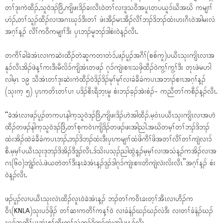
တၢ်ဒုးကဲထီၣ်,သူဝဲဒၣ်ဒြိ,ကျိဖးဒိၣ်ခးလီၤဝဲတၢ်လၢဒူသဝီအပူၤတပယူၥ်ဃီအဃိ ကမျၢၢ်
ဟံၣ်,တၢ်သူၣ်ထီၣ်လၢအဂၤဃုၥ်ဒီးတၢ် ဖံးအီၣ်မၤအီၣ်လီၢ်ဘၣ်ဒိဘၣ်ထံးဟးဂီၤဝဲအါမးလံ
အဂ့ၢ်န့ၣ် လီၢ်ကဝီကမျၢၢ်ဒီး ပှၤဘၣ်မူဘၣ်ဒါစံးဝဲန့ၣ်လီၤ.
တကီၢ်ခါခဲအံၤလၢကဆဲးထီၣ်တဲဆူကတၢတံၥ်,ဖၣ်ပူၣ်အဂီၢ်(စစ်ကူ)ပယီၤသုးကျိၤလၢအ
နုၥ်လီၤအိၣ်ဖဲန့ၢ်ကးဒီးမီလိၥ်ကျိအံၤတဖၣ် ဂုၥ်ကျဲးစၢးသဖှိထီၣ်ဝဲကွ့ၢ်ကွ့ၢ်ဒီး တုၤဖဲမဟါ
လါမ့ၤ ၁၉ သီအံၤတၢ်ဒုးဆဲးကဲထီၣ်ဝဲဒိၣ်ဒိၣ်မုၢ်မုၢ်လၢခံခီခံကပၤအဘၢၣ်စၢၤအဂ့ၢ်န့ၣ်
(သုးက့ ၅) ပှၤကတိၤတၢ်ပၢ ပဒိၣ်စီၤရီဘ့ၤမူ စံးဘၣ်ခ့ၣ်အဲးစံၣ်- ကညီတၢ်ကစီၣ်န့ၣ်လီၤ.
“ခဲအံၤလၢဖၣ်ပူၣ်တကပၤနါက့သူဝဲဒၣ်ဒြိ,ကျိဖးဒိၣ်ဟဲအါထီၣ်.မ့ဝံၤပယီၤသုးကျိၤလၢအဟဲ
ထီၣ်တဖၣ်နါက့သူဝဲဒၣ်ဒြိ,တၢ်စုကဝဲၤကျိဒိၣ်တဖၣ်ဖးအါညါ.အဃိတမ့ၢ်တၢ်ဘၣ်ဒိဘၣ်
ထံးအိၣ်ထဲခံခီခံကပၤဘၣ်,ဘၣ်ဒိဘၣ်ထံးဒီးပှၤကမျၢၢ်ထံဖိကီၢ်ဖိအတၢ်လီၢ်တၢ်ကျဲလၢၥ်
စီ.မ့မ့ၢ်ပယီၤသုးဒုဘၣ်ဒိအိၣ်ဒီဒူၣ်လီၤ.ဒ်သိးပသ့ၣ်ညါထွဲန့ၣ်မ့မ့ၢ်လၢအသံန့ၣ်ကအိၣ်လၢအ
ဂၤ(၆၀)ဘျဲၣ်လံ.ဖဲယတဲတၢ်ဒီးနၤခဲအံၤန့ၣ်ဒုၣ်ဒါဂုၥ်ကျဲးစၢးတိကျဲလဲးလိးလီၤ”အဂ့ၢ်န့ၣ် စံး
ဝဲန့ၣ်လီၤ.
ဖၣ်ပူၣ်လၢပယီၤသုးလဲၤထီၣ်လူၤဝဲခဲအံၤန့ၣ် ဘၣ်တၢ်ကဝီၤခးတ့ၢ်အီၤလၢဟီၣ်က
ဝီၤ(KNLA)သုးပၥ်ဖှိၣ် တၢ်ဆၢကတီၢ်ကန့ၢ်ဝဲ လၢခံနံၣ်ဃၣ်ဃၣ်လံဒီး လၢတၢ်ခံနံၣ်ဃၣ်