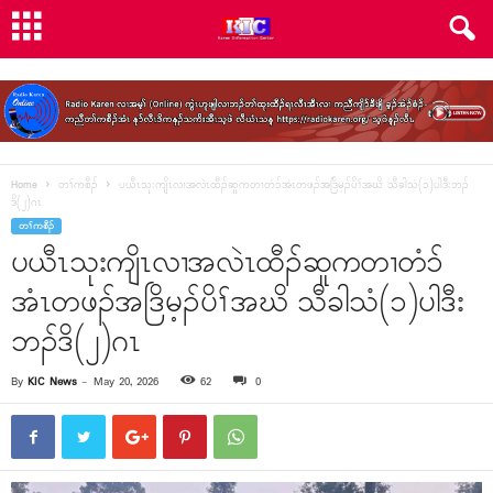
Home
တၢ်ကစီၣ်
ပယီၤသုးကျိၤလၢအလဲၤထီၣ်ဆူကတၢတံၥ်အံၤတဖၣ်အဒြိမ့ၣ်ပိၢ်အဃိ သီခါသံ(၁)ပါဒီးဘၣ်
ဒိ(၂)ဂၤ
တၢ်ကစီၣ်
ပယီၤသုးကျိၤလၢအလဲၤထီၣ်ဆူကတၢတံၥ်
အံၤတဖၣ်အဒြိမ့ၣ်ပိၢ်အဃိ သီခါသံ(၁)ပါဒီး
ဘၣ်ဒိ(၂)ဂၤ
By
KIC News
-
May 20, 2026
62
0