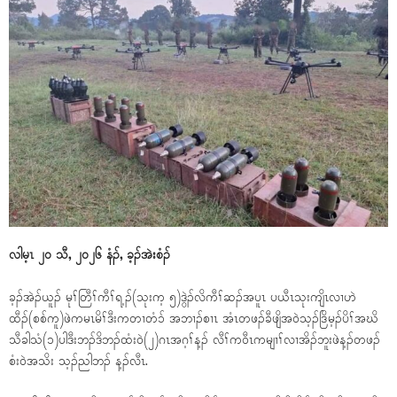
လါမ့ၤ ၂၀ သီ, ၂၀၂၆ နံၣ်, ခ့ၣ်အဲးစံၣ်
ခ့ၣ်အဲၣ်ယူၣ် မုၢ်တြီၢ်ကီၢ်ရ့ၣ်(သုးက့ ၅)ဒွဲၣ်လိကီၢ်ဆၣ်အပူၤ ပယီၤသုးကျိၤလၢဟဲ
ထီၣ်(စစ်ကူ)ဖဲကမၤမိၢ်ဒီးကတၢတံၥ် အဘၢၣ်စၢၤ အံၤတဖၣ်ခီဖျိအဝဲသ့ၣ်ဒြိမ့ၣ်ပိၢ်အဃိ
သီခါသံ(၁)ပါဒီးဘၣ်ဒိဘၣ်ထံးဝဲ(၂)ဂၤအဂ့ၢ်န့ၣ် လီၢ်ကဝီၤကမျၢၢ်လၢအိၣ်ဘူးဖဲန့ၣ်တဖၣ်
စံးဝဲအသိး သ့ၣ်ညါဘၣ် န့ၣ်လီၤ.