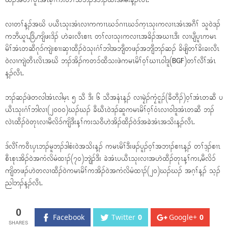
ဃၣ်အတီၢ်ပူၤအံၤစ့ၢ်ကီးတၢ်သံဘၣ်ဒိဘၣ်ထံးအါမးန့ၣ်လီၤ.
လၢတၢ်န့ၣ်အဃိ ပယီၤသုးအံၤလၢကကၢၤဃၥ်ဂၢၤဃၥ်က့ၤသုးကလၢၤအံၤအဂီၢ် သူဝဲဒၣ်
ကဘီယူၤ,ဒြိ,ကျိဖးဒိၣ် ဟဲခးလီၤစၢၤ တၢ်လၢသုးကလၢၤအခိၣ်အဃၢၤဒီး လၢပျီပူၤကမၤ
မိၢ်အံၤတဆီဂုၥ်ကျဲးစၢးဆှၢထီၣ်ဝဲသုးဂံၢ်ဘါအဘျီတဖၣ်အဘျီဘၣ်ဆၣ် ခိဖျိတၢ်ခိးခးလီၤ
ဝဲလၢကျဲတီၤလိၤအဃိ ဘၣ်အိၣ်ကတၥ်ထီသးဖဲကမၤမိၢ်ဝ့ၢ်ဃၢၤဝါဒူ(BGF)တၢ်လီၢ်အံၤ
န့ၣ်လီၤ.
ဘၣ်ဆၣ်ဖဲတလါအံၤလါမ့ၤ ၅ သီ ဒီး ၆ သီအနံၤန့ၣ် လၢမၠဲၣ်ကၠံငူၣ်(ခီတီၣ်)ဝ့ၢ်အံၤတဆီ ပ
ယီၤသုးဂံၢ်ဘါလၢ(၂၀၀၀)ဃၣ်ဃၣ် ခီဃီၤဝဲဒၣ်ဆူကမၤမိၢ်ဝ့ၢ်ဝံၤလၢဝါဒူအံၤတဆီ ဘၣ်
လဲၤထီၣ်ဝဲတုၤလၢမီလိၥ်ကျိဒီးန့ၢ်ကးသဝီဟဲအိၣ်ထီၣ်ဝဲဒ်အခဲအံၤအသိးန့ၣ်လီၤ.
ဒ်လီၢ်ကဝီၤပှၤဘၣ်မူဘၣ်ဒါစံးဝဲအသိးန့ၣ် ကမၤမိၢ်ဒီးဖၣ်ပူၣ်ဝ့ၢ်အဘၢၣ်စၢၤန့ၣ် တၢ်ဒ့ၣ်စၢၤ
စီၤစုၤအိၣ်ဝဲအကံလိမံထၢၣ်(၇၀)ဘျဲၣ်ဒီး ခဲအံၤပယီၤသုးလၢအဟဲထီၣ်တုၤန့ၢ်ကး,မီလိၥ်
ကျိတဖၣ်ဟဲတလၢထီၣ်ဝဲကမၤမိၢ်ကအိၣ်ဝဲအကံလိမံထၢၣ်(၂၀)ဃၣ်ဃၣ် အဂ့ၢ်န့ၣ် သ့ၣ်
ညါဘၣ်န့ၣ်လီၤ.
0
Facebook
Twitter
0
Google+
0