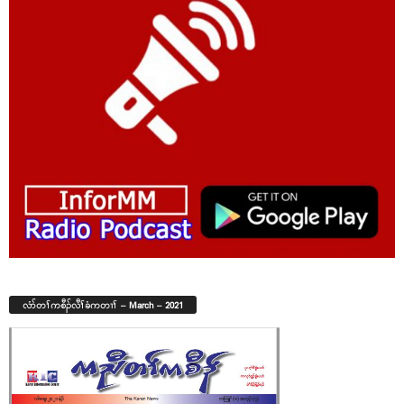
လံာ်တၢ်ကစီၣ်လီၢ်ခံကတၢၢ် – March – 2021