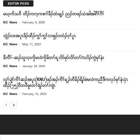
EDITOR PICKS
မယ့ကိသ၀ီ တီၣ်ကလ့ကစၢၢ်ခီၣ်ထံးန့ၣ် ညၣ်တဖၣ်သံအါအါဂီၢ်ဂီၢ်
-
KIC News
February 5, 2020
သွဲၣ်လးအၦ့ၤဒိၣ်ထီၣ်ကွ့ၢ်ကွ့ၢ်လၢမၠၣ်၀တံၣ်၀့ၢ်ပူၤ
-
KIC News
May 11, 2023
ခီကီၢ်-ဆၣ်သူလ့ၤကၠိမၤ၀ဲကၠိဖိတၢ်ရ့လိာ်မုာ်လိာ်တၢ်ဂဲၤလိၣ်ကွဲမုၢ်နံၤ
-
KIC News
January 24, 2024
လူၢ်ပျဲၢ်ကီၢ်ဆၣ်အပူၤ(KNU)ဖၣ်အၣ်ကီၢ်ရ့ၣ်တီခိၣ်ရိၣ်မဲမၤ၀ဲကညီဒီကလု၁်မုၢ်နံၤၦဲၤ
ထီၣ်(၇၅)၀ီတ၀ီမူးတၢ်ရဲၣ်တၢ်ကျဲၤ
-
KIC News
February 12, 2023