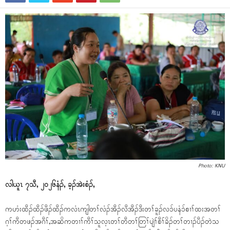
Photo: KNU
လါယူၤ ၇သီ, ၂၀၂၆နံၣ်, ခ့ၣ်အဲးစံၣ်,
ကဟံးထီၣ်ထီၣ်ဖီၣ်ထီၣ်ကလံၤကျါတၢ်လံၣ်အီၣ်လီအီၣ်ဒီးတၢ်ခူၣ်လၥ်ပနံၥ်စၢၢ်ထးအတၢ်
ဂ့ၢ်ကီတဖၣ်အဂီၢ်,အဆိကတၢၢ်ကီၢ်သူလ့ၤတၢ်တီတၢ်တြၢ်ပျဲၢ်စီၢ်ခိၣ်တၢ်တၢၣ်ပီၣ်တဲသ