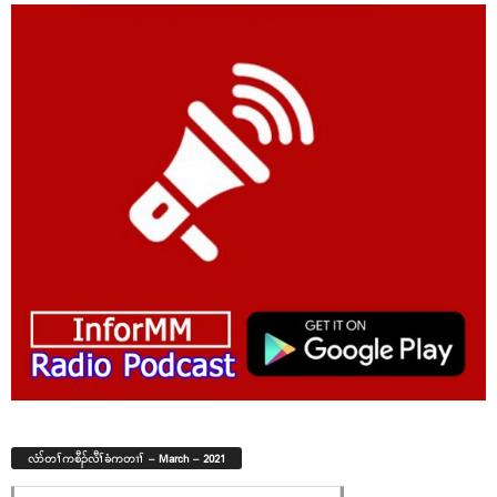
လံာ်တၢ်ကစီၣ်လီၢ်ခံကတၢၢ် – March – 2021