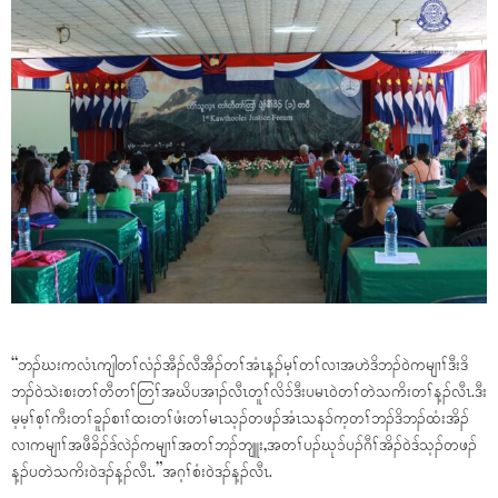
“ဘၣ်ဃးကလံၤကျါတၢ်လံၣ်အီၣ်လီအီၣ်တၢ်အံၤန့ၣ်မ့ၢ်တၢ်လၢအဟဲဒိဘၣ်ဝဲကမျၢၢ်ဒီးဒိ
ဘၣ်ဝဲသဲးစးတၢ်တီတၢ်တြၢ်အဃိပအၢၣ်လီၤတူၢ်လိၥ်ဒီးပမၤဝဲတၢ်တဲသကိးတၢ်န့ၣ်လီၤ.ဒီး
မ့မ့ၢ်စ့ၢ်ကီးတၢ်ခူၣ်စၢၢ်ထးတၢ်ဖံးတၢ်မၤသ့ၣ်တဖၣ်အံၤသနၥ်က့တၢ်ဘၣ်ဒိဘၣ်ထံးအိၣ်
လၢကမျၢၢ်အဖီခိၣ်ဒ်လဲၣ်ကမျၢၢ်အတၢ်ဘၣ်ဘျူး,အတၢ်ပၣ်ဃုၥ်ပၣ်ဂီၢ်အိၣ်ဝဲဒ်သ့ၣ်တဖၣ်
န့ၣ်ပတဲသကိးဝဲဒၣ်န့ၣ်လီၤ.”အဂ့ၢ်စံးဝဲဒၣ်န့ၣ်လီၤ.