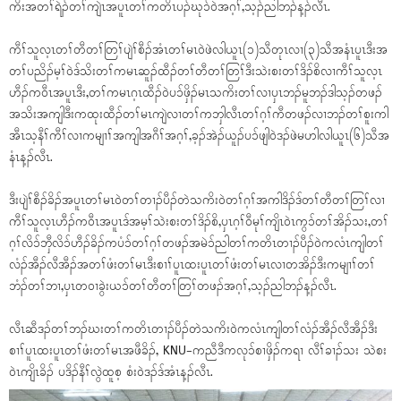
ကိးအတၢ်ရဲၣ်တၢ်ကျဲၤအပူၤတၢ်ကတိၤပၣ်ဃုၥ်ဝဲအဂ့ၢ်,သ့ၣ်ညါဘၣ်န့ၣ်လီၤ.
ကီၢ်သူလ့ၤတၢ်တီတၢ်တြၢ်ပျဲၢ်စီၣ်အံၤတၢ်မၤဝဲဖဲလါယူၤ(၁)သီတုၤလၢ(၃)သီအနံၤပူၤဒီးအ
တၢ်ပညိၣ်မ့ၢ်ဝဲဒ်သိးတၢ်ကမၤဆူၣ်ထီၣ်တၢ်တီတၢ်တြၢ်ဒီးသဲးစးတၢ်ဒိၣ်စိလၢကီၢ်သူလ့ၤ
ဟီၣ်ကဝီၤအပူၤဒီး,တၢ်ကမၤဂ့ၤထီၣ်ဝဲပၥ်ဖှိၣ်မၤသကိးတၢ်လၢပှၤဘၣ်မူဘၣ်ဒါသ့ၣ်တဖၣ်
အသိးအကျါဒီးကထုးထီၣ်တၢ်မၤကျဲလၢတၢ်ကဘှါလီၤတၢ်ဂ့ၢ်ကီတဖၣ်လၢဘၣ်တၢ်စူးကါ
အီၤသ့နီၢ်ကီၢ်လၢကမျၢၢ်အကျါအဂီၢ်အဂ့ၢ်,ခ့ၣ်အဲၣ်ယူၣ်ပၥ်ဖျါဝဲဒၣ်ဖဲမဟါလါယူၤ(၆)သီအ
နံၤန့ၣ်လီၤ.
ဒီးပျဲၢ်စီၣ်ခိၣ်အပူၤတၢ်မၤဝဲတၢ်တၢၣ်ပီၣ်တဲသကိးဝဲတၢ်ဂ့ၢ်အကါဒိၣ်ဒ်တၢ်တီတၢ်တြၢ်လၢ
ကီၢ်သူလ့ၤဟီၣ်ကဝီၤအပူၤဒ်အမ့ၢ်သဲးစးတၢ်ဒိၣ်စိ,ပှၤဂ့ၢ်ဝီမုၢ်ကျိၤဝဲၤကွၥ်တၢ်အိၣ်သး,တၢ်
ဂ့ၢ်လိၥ်ဘှီလိၥ်ဟီၣ်ခိၣ်ကပံၥ်တၢ်ဂ့ၢ်တဖၣ်အမဲၥ်ညါတၢ်ကတိၤတၢၣ်ပီၣ်ဝဲကလံၤကျါတၢ်
လံၣ်အီၣ်လီအီၣ်အတၢ်ဖံးတၢ်မၤဒီးစၢၢ်ပူၤထးပူၤတၢ်ဖံးတၢ်မၤလၢတအိၣ်ဒီးကမျၢၢ်တၢ်
ဘံၣ်တၢ်ဘၢ,ပှၤတဝၢခွဲးယၥ်တၢ်တီတၢ်တြၢ်တဖၣ်အဂ့ၢ်,သ့ၣ်ညါဘၣ်န့ၣ်လီၤ.
လီၤဆီဒၣ်တၢ်ဘၣ်ဃးတၢ်ကတိၤတၢၣ်ပီၣ်တဲသကိးဝဲကလံၤကျါတၢ်လံၣ်အီၣ်လီအီၣ်ဒီး
စၢၢ်ပူၤထးပူၤတၢ်ဖံးတၢ်မၤအဖီခိၣ်, KNU-ကညီဒီကလုၥ်စၢဖှိၣ်ကရၢ လီၢ်ခၢၣ်သး သဲစး
ဝဲၤကျိၤခိၣ် ပဒိၣ်နီၢ်လွဲထူစ့ စံးဝဲဒၣ်ဒ်အံၤန့ၣ်လီၤ.