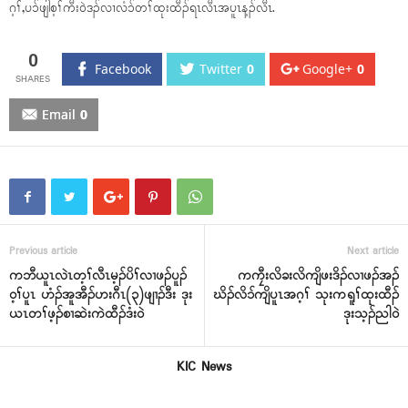
ဂ့ၢ်,ပၥ်ဖျါစ့ၢ်ကီးဝဲဒၣ်လၢလံၥ်တၢ်ထုးထီၣ်ရၤလီၤအပူၤန့ၣ်လီၤ.
0
Facebook
Twitter
0
Google+
0
Email
0
Previous article
Next article
ကဘီယူၤလဲၤတ့ၢ်လီၤမ့ၣ်ပိၢ်လၢဖၣ်ပူၣ်
ကကၠီးလိခးလိကျိဖးဒိၣ်လၢဖၣ်အၣ်
ဝ့ၢ်ပူၤ ဟံၣ်အူအီၣ်ဟးဂီၤ(၃)ဖျၢၣ်ဒီး ဒုး
ဃိၣ်လိၥ်ကျိပူၤအဂ့ၢ် သုးကရူၢ်ထုးထီၣ်
ယၤတၢ်ဖ့ၣ်စၢဆဲးကဲထီၣ်ဒံးဝဲ
ဒုးသ့ၣ်ညါဝဲ
KIC News