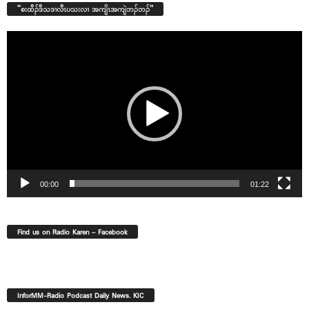
“စးထီၣ်ဒီသဒၢလီၤပသးလၢ အကျိၤအကျဲဘၣ်ဘၣ်”
Video
Player
00:00
01:22
Find us on Radio Karen – Facebook
InforMM-Radio Podcast Daily News. KIC