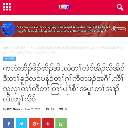
Home
တၢ်ကစီၣ်
ကဟံးထီၣ်ဖီၣ်ထီၣ်အိၤလဲတၢ်လံၣ်အီၣ်လီအီၣ်ဒီးတၢ်ခူၣ်လၥ်ပနံၥ်တၢ်ဂ့ၢ်ကီတဖၣ်အဂီၢ်,ကီၢ်သူ
လ့ၤတၢ်တီတၢ်တြၢ်ပျဲၢ်စီၢ်အပူၤတၢ်အၢၣ်လီၤတူၢ်လိၥ်
တၢ်ကစီၣ်
ကဟံးထီၣ်ဖီၣ်ထီၣ်အိၤလဲတၢ်လံၣ်အီၣ်လီအီၣ်
ဒီးတၢ်ခူၣ်လၥ်ပနံၥ်တၢ်ဂ့ၢ်ကီတဖၣ်အဂီၢ်,ကီၢ်
သူလ့ၤတၢ်တီတၢ်တြၢ်ပျဲၢ်စီၢ်အပူၤတၢ်အၢၣ်
လီၤတူၢ်လိၥ်
By
KIC News
-
June 7, 2026
73
0