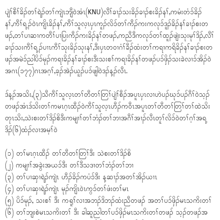
ပျဲၢ်စီၢ်ခိၣ်တၢ်ရဲၣ်တၢ်ကျဲၤဘျီဝဲအံၤ(KNU)လီၢ်ခၢၣ်သးခိၣ်ခၢၣ်စးခိၣ်နၢ်,ကမံးတံၥ်ခိၣ်
နၢ်,ကီၢ်ရ့ၣ်ဝဲၤကျိၤခိၣ်နၢ်,ကီၢ်သူလ့ၤပှၤကူၣ်လိၥ်တၢ်ကီၣ်ကးကလုၥ်ဒူၣ်ခိၣ်နၢ်ခၢၣ်စးတ
ဖၣ်,တၢ်ပၢဆၢကတီၢ်ပၢပြးကီၣ်ကးခိၣ်နၢ်တဖၣ်,ကညီဒီကလုၥ်တၢ်ထူၣ်ဖျဲးသုးမုၢ်ဒိၣ်,လီၢ်
ခၢၣ်သးကီၢ်ရ့ၣ်ပၢၤကီၢ်သုးခိၣ်သုးနၢ်,ဒီးပှၤတဝၢဂံၢ်ခီၣ်ထံးတၢ်ကရၢကရိခိၣ်နၢ်ခၢၣ်စးတ
ဖၣ်အမဲၥ်ညါပိၥ်မုၣ်ကရၢခိၣ်နၢ်ခၢၣ်စးဒီးသးစၢ်ကရၢခိၣ်နၢ်တဖၣ်ပၥ်ဖှိၣ်သးခဲလၢၥ်အိၣ်ဝဲ
အဂၤ(၁၇၇)ဂၤအဂ့ၢ်,ခ့ၣ်အဲၣ်ယူၣ်ပၥ်ဖျါဝဲဒၣ်န့ၣ်လီၤ.
ဒ်န့ၣ်အသိး,(၃)သီကီၢ်သူလ့ၤတၢ်တီတၢ်တြၢ်ပျဲၢ်စီၣ်အပူၤပှၤလၢဟဲပၣ်ဃုၥ်ပၣ်ဂီၢ်ဝဲသ့ၣ်
တဖၣ်အံၤဒ်သိးတၢ်ကမၤဂ့ၤထီၣ်ဝဲကီၢ်သူလ့ၤဟီၣ်ကဝီၤအပူၤတၢ်တီတၢ်တြၢ်တၢ်ထဲသိး
တုၤသိး,သဲးစးတၢ်ဒိၣ်စိဒီးကမျၢၢ်တၢ်ဘံၣ်တၢ်ဘၢအဂီၢ်အၢၣ်လီၤတူၢ်လိၥ်ဝဲတၢ်ဂ့ၢ်အရ့
ဒိၣ်(၆)ထံၣ်လၢအမ့ၢ်ဝဲ
(၁) တၢ်မၤဂ့ၤထီၣ် တၢ်တီတၢ်တြၢ်ဒီး သဲစးတၢ်ဒိၣ်စိ
(၂) ကမျၢၢ်အခွဲးအယၥ်ဒီး တၢ်ဒီသဒၢတၢ်ဘံၣ်တၢ်ဘၢ
(၃) တၢ်ပၢဆှၢရဲၣ်ကျဲၤ ဟီၣ်ခိၣ်ကပံၥ်ဒီး န့ဆၢၣ်အတၢ်အိၣ်ယၢၤ
(၄) တၢ်ပၢဆှၢရဲၣ်ကျဲၤ မုၣ်ကျိၤဝဲၤကွၥ်တၢ်ဖံးတၢ်မၤ
(၅) ပိၥ်မုၣ်, သးစၢ် ဒီး ကရူၢ်လၢအဘၣ်ဒိဘၣ်ထံးညီတဖၣ် အတၢ်ပၥ်ဖှိၣ်မၤသကိးတၢ်
(၆) တၢ်ဘျးစဲမၤသကိးတၢ် ဒီး ခါဆူညါတၢ်ပၥ်ဖှိၣ်မၤသကိးတၢ်တဖၣ် သ့ၣ်တဖၣ်အ