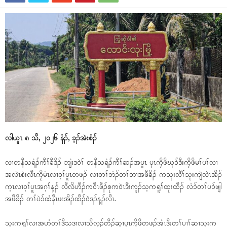
လါယူၤ ၈ သီ, ၂၀၂၆ နံၣ်, ခ့ၣ်အဲးစံၣ်
လၢတနီသရံၣ်ကီၢ်ခီဒိၣ် ဘျံးဒဝဲၢ် တနီသရံၣ်ကီၢ်ဆၣ်အပူၤ ပှၤကၠိဖိဃုၥ်ဒီးကၠိဖိမၢ်ပၢ်လၢ
အလဲၤစဲးလီၤကၠိမံၤလၢဝ့ၢ်ပူၤတဖၣ် လၢတၢ်ဘံၣ်တၢ်ဘၢအဖီခိၣ် ကသုးလီၢ်သုးကျဲလဲၤအိၣ်
က့ၤလၢဝ့ၢ်ပူၤအဂ့ၢ်န့ၣ် လီလိဟီၣ်ကဝီၤဖီၣ်စုကဝဲၤဒီးကူၣ်သ့ကရူၢ်ထုးထီၣ် လံၥ်တၢ်ပၥ်ဖျါ
အဖီခိၣ် တၢ်ပဲၥ်ထံနီၤဖးအိၣ်ထီၣ်ဝဲဒၣ်န့ၣ်လီၤ.
သုးကရူၢ်လၢအဟံတၢ်ဒီသဒၢလၢသိလ့ၣ်တီၣ်ဆှၢပှၤကၠိဖိတဖၣ်အံၤဒီးတၢ်ပၢၢ်ဆၢသုးက