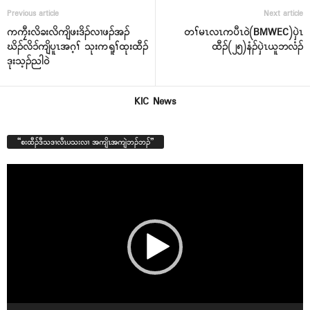
Previous article
Next article
ကကၠီးလိခးလိကျိဖးဒိၣ်လၢဖၣ်အၣ်
တၢ်မၤလၤကပီၤဝဲ(BMWEC)ပှဲၤ
ဃိၣ်လိၥ်ကျိပူၤအဂ့ၢ် သုးကရူၢ်ထုးထီၣ်
ထီၣ်(၂၅)နံၣ်ပှဲၤယူဘလံၣ်
ဒုးသ့ၣ်ညါဝဲ
KIC News
“စးထီၣ်ဒီသဒၢလီၤပသးလၢ အကျိၤအကျဲဘၣ်ဘၣ်”
Video
Player