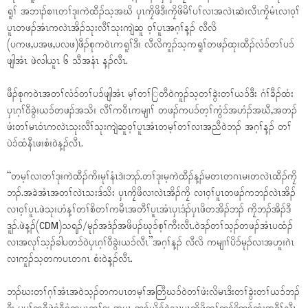
ရူၢ် အဘၢၣ်စၢၤတၢ်ဒုးကဲထီၣ်သ့အဃိ ပှၤကၠိဖိဒီးကၠိဖိမိၢ်ပၢ်လၢအလဲၤဆဲးလီၤကၠိမံၤလၢဝ့ၢ်
ပူၤတဖၣ်အံၤကလဲၤအိၣ်သုးလီၢ်သုးကျဲဆူ ဝ့ၢ်ပူၤအဂ့ၢ်န့ၣ် လီလိ
(ပကဖ,ပအဖ,ပလဖ)ဖီၣ်စုကဝဲၤကရူၢ်ဒီး လီလိကူၣ်သ့ကရူၢ်တဖၣ်ထုးထီၣ်လံၥ်တၢ်ပၥ်
ဖျါအံၤ ဖဲလါယူၤ ၆ သီအနံၤ န့ၣ်လီၤ.
ဖီၣ်စုကဝဲၤအတၢ်လံၥ်တၢ်ပၥ်ဖျါအံၤ မ့ၢ်တၢ်ြတီဝဲကူၣ်သ့တၢ်ခွဲးတၢ်ယၥ်ဒီး ဂံၢ်ခီၣ်ထံး
ပှၤဂ့ၢ်ဝီခွဲးယၥ်တဖၣ်အသိး လီၢ်ကဝီၤကမျၢၢ် တဖၣ်ကပၥ်တ့ၢ်ကွံၥ်အဟံၣ်အဃီ,အတၣ်
ဖံးတၢ်မၤဝံၤကလဲၤသုးလီၢ်သုးကျဲဆူဝ့ၢ်ပူၤအံၤတမ့ၢ်တၢ်လၢအညီဝဲဘၣ် အဂ့ၢ်န့ၣ် တၢ်
ပဲၥ်ထံနီၤဖးစံးဝဲန့ၣ်လီၤ.
“တမ့ၢ်လၢတၢ်ဒုးကဲထီၣ်ကိးမုၢ်နံၤဒဲးဘၣ်.တၢ်ဒုးမ့ကဲထီၣ်န့ၣ်မတၤတဂၤမးတလဲၤထီၣ်ကၠိ
ဘၣ်.အခဲအံၤအတၢ်လဲၤသးဒ်သိး ပှၤကၠိဖိလၢလဲၤအိၣ်ကၠိ လၢဝ့ၢ်ပူၤတဖၣ်ကဘၣ်လဲၤအိၣ်
လၢဝ့ၢ်ပူၤ.ဖဲသုးဟံန့ၢ်တၢ်စိတၢ်ကမီၤအတီၢ်ပူၤအံၤပှၤဒံၣ်ပှၤဖိတအိၣ်ဘၣ် ကၠိဘၣ်အိၣ်ဒီ
ဒူၣ်.ဖဲန့ၣ်(CDM)သရၣ်/မုၣ်အဒံၣ်အဖိပၣ်ဃုၥ်စ့ၢ်ကီးလီၤ.ဝဲဒၣ်တၢ်သ့ၣ်တဖၣ်အံၤပထံၣ်
လၢအလုၢ်သ့ၣ်ခါပတၥ်ဝဲပှၤဂ့ၢ်ဝီခွဲးယၥ်လီၤ”အဂ့ၢ်န့ၣ် လီလိ ကမျၢၢ်ပိၥ်မုၣ်လၢအဟူးဂဲၤ
လၢကူၣ်သ့တကပၤတဂၤ စံးဝဲန့ၣ်လီၤ.
ဘၣ်ဃးတၢ်ဂ့ၢ်အံၤအဝဲသ့ၣ်တကပၤတမ့ၢ်အတြီဃၥ်ဝဲတၢ်ဖံးလိမၤဒိးတၢ်ခွဲးတၢ်ယၥ်ဘၣ်