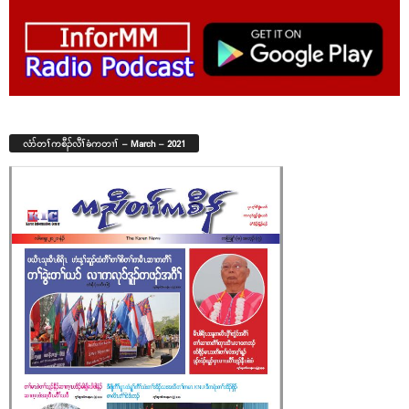
လံာ်တၢ်ကစီၣ်လီၢ်ခံကတၢၢ် – March – 2021