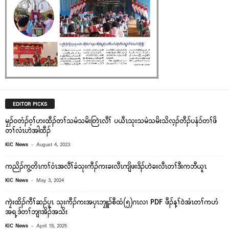
EDITOR PICKS
မၠၣ်၀တံၣ်၀့ၢ်ဟးထီၣ်တၢ်သမံသမိးတြဲၤလီၢ် ပယီၤသုးသမံသမိးသိလ့ၣ်တီၣ်ပနံ၁်တၢ်ဖိ
တၢ်လံၤဟဲအါထီၣ်
-
KIC News
August 4, 2023
ကညိၣ်ကွ့တိၤကၢ်၀ံၤအလီၢ်ခံသုးကီၣ်ကးခးလီၤကျိဖးဒိၣ်ဟဲခးလီၤတၢ်ဒီးကဘီယူၤ
-
KIC News
May 3, 2024
ကၠဲးထိၣ်ကီၢ်ဆၣ်ပူၤ သုးကီၣ်ကးအပှၤဘၠူၣ်စီထံ(၅)ဂၤလၢ PDF ဖီၣ်န့ၢ်၀ဲအံၤတၢ်ကဟံ
အရ့ဒ်တၢ်ဘျၢအိၣ်အသိး
-
KIC News
April 18, 2025