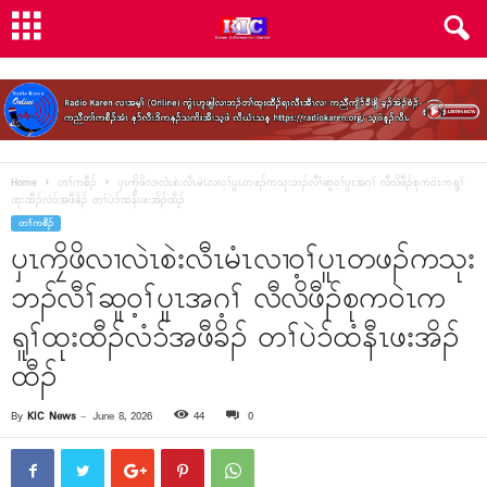
Home
တၢ်ကစီၣ်
ပှၤကၠိဖိလၢလဲၤစဲးလီၤမံၤလၢဝ့ၢ်ပူၤတဖၣ်ကသုးဘၣ်လီၢ်ဆူဝ့ၢ်ပူၤအဂ့ၢ် လီလိဖီၣ်စုကဝဲၤကရူၢ်
ထုးထီၣ်လံၥ်အဖီခိၣ် တၢ်ပဲၥ်ထံနီၤဖးအိၣ်ထီၣ်
တၢ်ကစီၣ်
ပှၤကၠိဖိလၢလဲၤစဲးလီၤမံၤလၢဝ့ၢ်ပူၤတဖၣ်ကသုး
ဘၣ်လီၢ်ဆူဝ့ၢ်ပူၤအဂ့ၢ် လီလိဖီၣ်စုကဝဲၤက
ရူၢ်ထုးထီၣ်လံၥ်အဖီခိၣ် တၢ်ပဲၥ်ထံနီၤဖးအိၣ်
ထီၣ်
By
KIC News
-
June 8, 2026
44
0