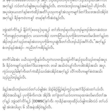
ဒီး မ့မ့ၢ်တခီဖဲခံခီခံကပၤတၢ်ဒုး အပူၤ ဘၣ်ယိၣ်ဝဲလၢပှၤကၠိဖိတၢ်ဘၣ်ဒိဘၣ်ထံးအဂီၢ်လီၤ
အဂ့ၢ်န့ၣ် လံၥ်တၢ်ပၥ်ဖျါအပူၤပၥ်ဖျါဝဲန့ၣ်လီၤ. တကးဒံးဘၣ်လၢန့ၣ်အမဲၥ်ညါ ဟီၣ်ကဝီၤ
အပူၤဖဲဒုးယၤတၢ်ဖ့ၣ်စၢကဲထီၣ်အတီၢ်ပူၤသုးကရူၢ်အံၤသူကမျၢၢ်ဒ်တၢ်ဒီသဒၢအသိးအိၣ်ဝဲ
အဂ့ၢ်န့ၣ် ဖီၣ်စုကဝဲၤကရူၢ် တဖၣ်စ့ၢ်ကီးစံးဝဲန့ၣ်လီၤ.
ဘျံးဒဝဲၢ်ကီၢ်ရ့ၣ် နီၣ်ဂံၢ်(၈၀၀၃)သုးရ့ၣ် တၢ်ဘိးဘၣ်ရၤလီၤပှၤဘၣ်မူဘၣ်ဒါတဂၤစံးဝဲလၢ
“ကၠိတဖျၢၣ်ဂ့ၤတဖျၢၣ်ဂ့ၤ ပးသးကအိၣ် လၢကတြီဃၥ်ပှၤကၠိဖိလၢကမၤလိမၤဒိးတၢ်န့ၣ်တ
အိၣ်ဘၣ်.တၢ်သ့ၣ်တဖၣ်အံၤလၢပှၤကၠိဖိကပူၤဖျဲးဒီးတၢ်လီၤဘၣ်ယိၣ်အဂီၢ်လီၤ.”အဂ့ၢ်န့ၣ်
စံးဘၣ်ခ့ၣ်အဲးစံၣ်- ကညီတၢ်ကစီၣ်န့ၣ်လီၤ.
တကီၢ်ခါခဲအံၤ ပယီၤသုးကျိၤနုၥ်လီၤဟူးဂဲၤလၢတနီသရံၣ်ကီၢ်ဆၣ်ဒူသဝီသ့ၣ်တဖၣ်အပူၤ
ဒီး ဖီၣ်ဝဲကမျၢၢ်သူဝဲဒ်တၢ်ဒီသဒၢစုကဝဲၤ တခါ အသိးဝံၤပျၢ်လီၤကဒါဝဲအိၣ်အသိး အပူၤ
ကွံၥ်လၢညါခါစ့ၢ်ကီးတၢ်ကဲထီၣ်သးဒ်အံၤအိၣ်ဝဲအဂ့ၢ်န့ၣ် လီၢ်ကဝီၤကမျၢၢ်စံးဝဲအသိး
သ့ၣ်ညါဘၣ်န့ၣ်လီၤ.
ဒ်န့ၣ်အသိးဘၣ်ဃးလံၥ်တၢ်ပၥ်ဖျါအံၤ ဒ်ဒံၣ်မိၣ်ခြ့ၣ်စံၣ်ကူၣ်သ့အဂံၢ်ခီၣ်ထံးတၢ်ပၥ်လီၤ
အိၣ်ဝဲအသိးန့ၣ် ပှၤကၠိဖိကိးဂၤဒဲး အိၣ်ဒီး တၢ်ခွဲးတၢ်ယၥ်လၢကဃုထၢဖံးလိမၤလိတၢ်အ
ဂ့ၢ်န့ၣ် ဘျံးဒဝဲၢ်ကီၢ်ရ့ၣ် (DDMSC)စ့ၢ်ကီး က့ၤခီၣ်ဆၢထုးထီၣ်ပၥ်ဖျါကဒါဝဲလံၥ် တၢ်ပၥ်
ဖျါ အံၤဖဲလါယူၤ ၆ သီအနံၤအိၣ်ဝဲန့ၣ်လီၤ.