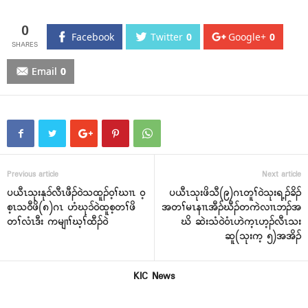
0
Facebook
Twitter
0
Google+
0
Email
0
Previous article
Next article
ပယီၤသုးနုၥ်လီၤဖီၣ်ဝဲသထူၣ်ဝ့ၢ်ဃၢၤ ဝ့
ပယီၤသုးဖိသီ(၉)ဂၤတူၢ်ဝဲသုးရ့ၣ်ခိၣ်
စ့ၤသဝီဖိ(၈)ဂၤ ဟံဃုၥ်ဝဲထူစ့တၢ်ဖိ
အတၢ်မၤနၢၤအီၣ်ဃီၣ်တကဲလၢၤဘၣ်အ
တၢ်လံၤဒီး ကမျၢၢ်ဃ့ၢ်ထီၣ်ဝဲ
ဃိ ဆဲးသံဝဲဝံၤဟဲက့ၤဟ့ၣ်လီၤသး
ဆူ(သုးက့ ၅)အအိၣ်
KIC News