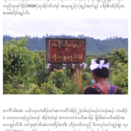
ကညီသုးမုၢ်ဒိၣ်(DKBA)သုးခိၣ်ဘိၤဘံၣ် အသုးရ့ၣ်(၁)ရ့ၣ်အဂ့ၢ်န့ၣ် ပဒိၣ်စီၤထိၣ်ရီဘ့ၤ
စံးအါထီၣ်ဝဲန့ၣ်လီၤ.
တကီၢ်ခါခဲအံၤ ပယီၤသုးဟဲထီၣ်တၢ်ဆၢကတီၢ်အိၣ်(၂)လါဃၣ်ဃၣ်လံဘၣ်ဆၣ် လဲၤထီၣ်
ဝဲ တတုၤလၢဖၣ်ပူၣ်ဒံးဘၣ် အိၣ်ဒံးဝဲဒၣ် ဖဲကတၢတံၥ်သဝီဆၢခိၣ် နိၣ်ဖီထံသဝီအခိၣ်အ
ဃၢၤန့ၣ်လီၤဒီး တၢ်ဒုးစ့ၢ်ကီးဆဲးကဲထီၣ်ဒံးဝဲဒီး ဟီၣ်ကဝီၤကညီ ဒီကလုၥ်တၢ်ထူၣ်ဖျဲး သုး