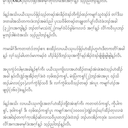
မုၢ်ဒိၣ်(KNLA)သုးပၥ်ဖှိၣ်အဖၢမုၢ်တုၤလၢခဲအံၤအဂ့ၢ်န့ၣ် သ့ၣ်ညါဘၣ်န့ၣ်လီၤ.
ဒ်န့ၣ်အသိးပယီၤသုးပၥ်ဖှိၣ်သ့ၣ်တဖၣ်အံၤဖီၣ်ဝဲဒၣ်ဘီကၠိၣ်ထၣ်ကမျၢၢ်သူဝဲဒၣ်ဒ် တၢ်ဒီသ
ဒၢတခါအသိးတကးဒံးဘၣ်အမဲၥ်ညါ ပှၤသဝီဖိတဖၣ်တချုးတၢ်ပျၢ်လီၤဝဲဒံးဘၣ်အခါ
(၃၂)ဂၤအကျါန့ၣ် ဘၣ်တၢ်မၤသံဝဲ(၂)ဂၤမ့ၢ်ဝဲပိၥ်ခွါခံဂၤလၢၥ် အဂ့ၢ်န့ၣ် လီၢ်ကဝီၤပှၤဘၣ်
မူဘၣ်ဒါစံးဝဲအသိး သ့ၣ်ညါဘၣ်န့ၣ်လီၤ.
ကမၤမိၢ်ဒီးကတၢတံၥ်ဘၢၣ်စၢၤ စးထီၣ်လၢပယီၤသုးပၥ်ဖှိၣ်ဟဲထီၣ်ဟူးဂဲၤဒီတကတီၢ်အခါ
န့ၣ် လုၢ်သ့ၣ်ခါပတၥ်မၤကမၣ်ဝဲ ဟီၣ်ခိၣ်ဒီဘ့ၣ်သုးအကွီၢ်မ့ၣ်အိၣ်ဝဲဒၣ်ဖျိဖျိဖျါဖျါန့ၣ်လီၤ.
အပူၤကွံၥ်လါမ့ၤအခါန့ၣ်စ့ၢ်ကီး ပယီၤသုးကျိၤလၢအဟဲထီၣ်တဖၣ်အံၤဖဲအဝဲသ့ၣ်ဟဲထီၣ်
အခါ နုၥ်လီၤဒွဲၣ်အူအီၣ်တ့ၢ်ဒံးဝဲ လ့ဖိထၣ်ကရူၢ်, မဲၤပြံးကရူၢ်(၂)ဘ့ၣ်အံၤအပူၤ ဝၣ်သိ
ထၣ်,မံၤလး(၄၀),လၢၢ်ကွဲဒိၣ်သဝီ ဒီး လၢၢ်ကွဲဖိသဝီသ့ၣ်တဖၣ် အံၤပူၤ ကမျၢၢ်ဟံၣ်အ
ဖျၢၣ်(၁၆၀)ဒံးန့ၣ်လီၤ.
ဒ်န့ၣ်အသိး လၢပယီၤသုးကျိၤအတၢ်ဟဲထီၣ်ဘျီဝဲအံၤစ့ၢ်ကီး ကတၢတံၥ်ကရူၢ်, ကၠီပါက
ရူၢ်, ဒ့ဝါကရူၢ် ဒီး လ့ဖိထၣ်ကရူၢ်ပူၤ ကမျၢၢ်အဂၤ(၁၀၀၀၀)ဘျဲၣ်ဘၣ်ဃ့ၢ်ထီၣ်တုၤလၢခဲ
အံၤအါဒၣ်တက့ၢ်က့ၤအိၣ်ဆိးလၢသဝီပူၤတဘူၣ်ဒံးဝဲဘၣ် ဘၣ်ဟးအိၣ်ကဒုဒံး သးလၢတၢ်
လီၢ်အဂၤအဖၢမုၢ်ဒံးအဂ့ၢ်န့ၣ် သ့ၣ်ညါဘၣ်န့ၣ်လီၤ.