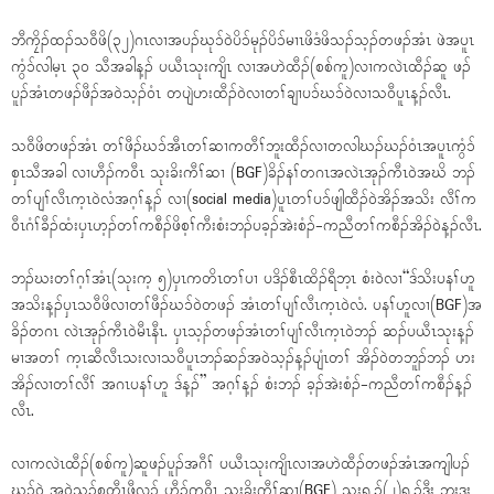
ဘီကၠိၣ်ထၣ်သဝီဖိ(၃၂)ဂၤလၢအပၣ်ဃုၥ်ဝဲပိၥ်မုၣ်ပိၥ်မၢၤဖိဒံဖိသၣ်သ့ၣ်တဖၣ်အံၤ ဖဲအပူၤ
ကွံၥ်လါမ့ၤ ၃၀ သီအခါန့ၣ် ပယီၤသုးကျိၤ လၢအဟဲထီၣ်(စစ်ကူ)လၢကလဲၤထီၣ်ဆူ ဖၣ်
ပူၣ်အံၤတဖၣ်ဖီၣ်အဝဲသ့ၣ်ဝံၤ တပျဲဟးထီၣ်ဝဲလၢတၢ်ချၢပၥ်ဃၥ်ဝဲလၢသဝီပူၤန့ၣ်လီၤ.
သဝီဖိတဖၣ်အံၤ တၢ်ဖီၣ်ဃၥ်အီၤတၢ်ဆၢကတီၢ်ဘူးထီၣ်လၢတလါဃၣ်ဃၣ်ဝံၤအပူၤကွံၥ်
စှၤသီအခါ လၢဟီၣ်ကဝီၤ သုးခိးကီၢ်ဆၢ (BGF)ခိၣ်နၢ်တဂၤအလဲၤအုၣ်ကီၤဝဲအဃိ ဘၣ်
တၢ်ပျၢ်လီၤက့ၤဝဲလံအဂ့ၢ်န့ၣ် လၢ(social media)ပူၤတၢ်ပၥ်ဖျါထီၣ်ဝဲအိၣ်အသိး လီၢ်က
ဝီၤဂံၢ်ခီၣ်ထံးပှၤဟ့ၣ်တၢ်ကစီၣ်ဖိစ့ၢ်ကီးစံးဘၣ်ပခ့ၣ်အဲးစံၣ်-ကညီတၢ်ကစီၣ်အိၣ်ဝဲန့ၣ်လီၤ.
ဘၣ်ဃးတၢ်ဂ့ၢ်အံၤ(သုးက့ ၅)ပှၤကတိၤတၢ်ပၢ ပဒိၣ်စီၤထိၣ်ရီဘ့ၤ စံးဝဲလၢ“ဒ်သိးပနၢ်ဟူ
အသိးန့ၣ်ပှၤသဝီဖိလၢတၢ်ဖီၣ်ဃၥ်ဝဲတဖၣ် အံၤတၢ်ပျၢ်လီၤက့ၤဝဲလံ. ပနၢ်ဟူလၢ(BGF)အ
ခိၣ်တဂၤ လဲၤအုၣ်ကီၤဝဲမီၤနီၤ. ပှၤသ့ၣ်တဖၣ်အံၤတၢ်ပျၢ်လီၤက့ၤဝဲဘၣ် ဆၣ်ပယီၤသုးန့ၣ်
မၢအတၢ် က့ၤဆီလီၤသးလၢသဝီပူၤဘၣ်ဆၣ်အဝဲသ့ၣ်န့ၣ်ပျံၤတၢ် အိၣ်ဝဲတဘူၣ်ဘၣ် ဟး
အိၣ်လၢတၢ်လီၢ် အဂၤပနၢ်ဟူ ဒ်န့ၣ်” အဂ့ၢ်န့ၣ် စံးဘၣ် ခ့ၣ်အဲးစံၣ်-ကညီတၢ်ကစီၣ်န့ၣ်
လီၤ.
လၢကလဲၤထီၣ်(စစ်ကူ)ဆူဖၣ်ပူၣ်အဂီၢ် ပယီၤသုးကျိၤလၢအဟဲထီၣ်တဖၣ်အံၤအကျါပၣ်
ဃုၥ်ဝဲ အဝဲသ့ၣ်စုတီၤဖီလၥ် ဟီၣ်ကဝီၤ သုးခိးကီၢ်ဆၢ(BGF) သုးရ့ၣ်(၂)ရ့ၣ်ဒီး ဘူးဒး