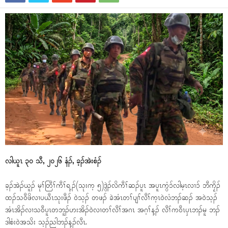
လါယူၤ ၃၀ သီ, ၂၀၂၆ နံၣ်, ခ့ၣ်အဲးစံၣ်
ခ့ၣ်အဲၣ်ယူၣ် မုၢ်တြီၢ်ကီၢ်ရ့ၣ်(သုးက့ ၅)ဒွဲၣ်လိကီၢ်ဆၣ်ပူၤ အပူၤကွံၥ်လါမ့ၤလၢၥ် ဘီကၠိၣ်
ထၣ်သဝီဖိလၢပယီၤသုးဖီၣ် ဝဲသ့ၣ် တဖၣ် ခဲအံၤတၢ်ပျၢ်လီၢ်က့ၤဝဲလံဘၣ်ဆၣ် အဝဲသ့ၣ်
အံၤအိၣ်လၢသဝီပူၤတဘူၣ်ဟးအိၣ်ဝဲလၢတၢ်လီၢ်အဂၤ အဂ့ၢ်န့ၣ် လီၢ်ကဝီၤပှၤဘၣ်မူ ဘၣ်
ဒါစံးဝဲအသိး သ့ၣ်ညါဘၣ်န့ၣ်လီၤ.