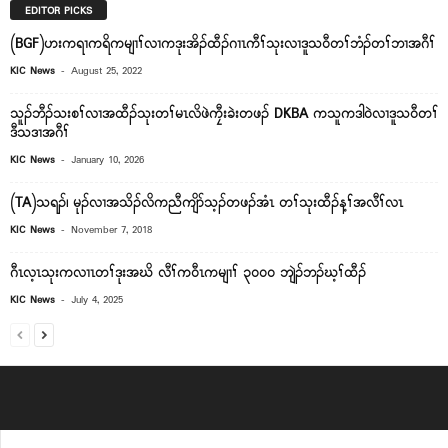
EDITOR PICKS
(BGF)ဟးကရၢကရိကမျၢၢ်လၢကဒုးအိၣ်ထီၣ်ဂၢၤကီၢ်သုးလၢဒူသ၀ီတၢ်ဘံၣ်တၢ်ဘၢအဂီၢ်
-
KIC News
August 25, 2022
သူၣ်ဘီၣ်သးစၢ်လၢအထီၣ်သုးတၢ်မၤလိဖဲကၠီးခဲးတဖၣ် DKBA ကသူကဒါဝဲလၢဒူသဝီတၢ်
ဒီသဒၢအဂီၢ်
-
KIC News
January 10, 2026
(TA)သရၣ်၊ မုၣ်လၢအသိၣ်လိကညီကျိာ်သ့ၣ်တဖၣ်အံၤ တၢ်သုးထီၣ်န့ၢ်အလီၢ်လၤ
-
KIC News
November 7, 2018
ဂီၤလ့ၤသုးကလၢၤတၢ်ဒုးအဃိ လီၢ်က၀ီၤကမျၢၢ် ၃၀၀၀ ဘျဲၣ်ဘၣ်ဃ့ၢ်ထီၣ်
-
KIC News
July 4, 2025