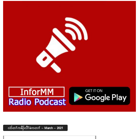
လံာ်တၢ်ကစီၣ်လီၢ်ခံကတၢၢ် – March – 2021