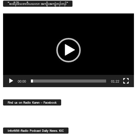
“စးထီၣ်ဒီသဒၢလီၤပသးလၢ အကျိၤအကျဲဘၣ်ဘၣ်”
Video
Player
00:00
01:22
Find us on Radio Karen – Facebook
InforMM-Radio Podcast Daily News. KIC