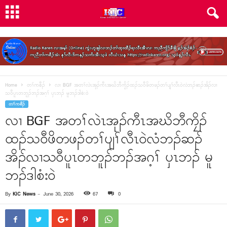
Home
တၢ်ကစီၣ်
လၢ BGF အတၢ်လဲၤအုၣ်ကီၤအဃိဘီကၠိၣ်ထၣ်သဝီဖိတဖၣ်တၢ်ပျၢ်လီၤဝဲလံဘၣ်ဆၣ်အိၣ်လၢ
သဝီပူၤတဘူၣ်ဘၣ်အဂ့ၢ် ပှၤဘၣ် မူဘၣ်ဒါစံးဝဲ
တၢ်ကစီၣ်
လၢ BGF အတၢ်လဲၤအုၣ်ကီၤအဃိဘီကၠိၣ်
ထၣ်သဝီဖိတဖၣ်တၢ်ပျၢ်လီၤဝဲလံဘၣ်ဆၣ်
အိၣ်လၢသဝီပူၤတဘူၣ်ဘၣ်အဂ့ၢ် ပှၤဘၣ် မူ
ဘၣ်ဒါစံးဝဲ
By
KIC News
-
June 30, 2026
67
0