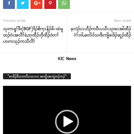
Previous article
Next article
သုးကရူၢ်ဒီး(BGF)ဒိၣ်စိက့ၤနိၣ်ဖိ-ထံမူ
မ့လဲၣ်ပၤဟီၣ်ကဝီၤပယီၤသုးမၤအါထီၣ်
ထၣ်ဝံၤအလီၢ်ခံ,တ့ထီၣ်ဘှီထီၣ်ဝဲတၢ်
ဂံၢ်ဘါ,ခးလိၥ်သးဒီးကျိဖးဒိၣ်ဆူၣ်ထီၣ်
ဟးကသုၣ်ကသီလီၢ်
KIC News
“စးထီၣ်ဒီသဒၢလီၤပသးလၢ အကျိၤအကျဲဘၣ်ဘၣ်”
Video
Player