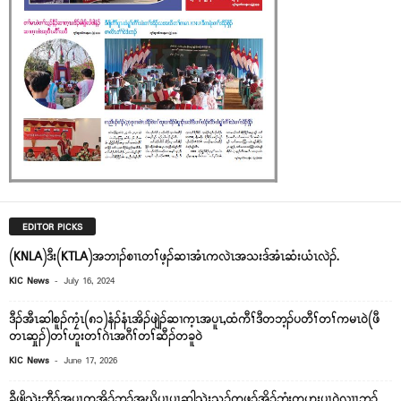
EDITOR PICKS
(KNLA)ဒီး(KTLA)အဘၢၣ်စၢၤတၢ်ဖ့ၣ်ဆၢအံၤကလဲၤအသးဒ်အံၤဆံးယံၤလဲၣ်.
-
KIC News
July 16, 2024
ဒီၣ်အီၤဆါစူၣ်ကၠံၤ(၈၁)နံၣ်နံၤအိၣ်ဖျဲၣ်ဆၢက့ၤအပူၤ,ထံကီၢ်ဒီတဘ့ၣ်ပတီၢ်တၢ်ကမၤဝဲ(ဖီ
တၤဆှုၣ်)တၢ်ဟူးတၢ်ဂဲၤအဂီၢ်တၢ်ဆီၣ်တခူဝဲ
-
KIC News
June 17, 2026
ခီဖျိသဲးဘီၣ်အၦ့ၤတအိၣ်ဘၣ်အဃိၦၤၦ့ၤဆါသဲးသၣ်တဖၣ်အိၣ်ဘှံးတဟးၦ့ၤ၀ဲလၢၤဘၣ်