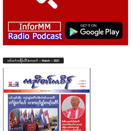
လံာ်တၢ်ကစီၣ်လီၢ်ခံကတၢၢ် – March – 2021