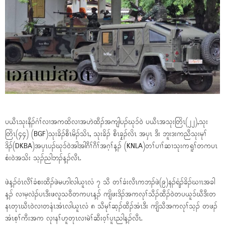
ပယီၤသုးနီၣ်ဂံၢ်လၢအကထိလၢအဟဲထီၣ်အကျါပၣ်ဃုၥ်ဝဲ ပယီၤအသုးတြိၤ(၂၂),သုး
တြိၤ(၄၄) (BGF)သုးခိၣ်စီၤမိၣ်သိၤ, သုးခိၣ် စီၤခၠ့ၣ်လိၤ အပှၤ ဒီး ဘူးဒးကညီသုးမုၢ်
ဒိၣ်(DKBA)အပှၤပၣ်ဃုၥ်ဝဲအါအါဂီၢ်ဂီၢ်အဂ့ၢ်န့ၣ် (KNLA)တၢ်ပၢၢ်ဆၢသုးကရူၢ်တကပၤ
စံးဝဲအသိး သ့ၣ်ညါဘၣ်န့ၣ်လီၤ.
ဖဲန့ၣ်ဝံၤလီၢ်ခံစးထီၣ်ဖဲမဟါလါယူၤလံ ၇ သီ တၢ်ခံးလီၤကဘၣ်ဖဲ(၉)နၣ်ရံၣ်ခိၣ်ဃၢၤအခါ
န့ၣ် လၢမ့လဲၣ်ပၤဒီးဖလူသဝီတကပၤန့ၣ် ကျိဖးဒိၣ်အကလုၢ်သီၣ်ထီၣ်ဝဲတပယူၥ်ဃီဒီးတ
နၤတုၤဃီၤဝဲလၢတနံၤအံၤလါယူၤလံ ၈ သီမုၢ်ဆ့ၣ်ထီၣ်အံၤဒီး ကျိသီအကလုၢ်သ့ၣ် တဖၣ်
အံၤစ့ၢ်ကီးအက လုၢနၢ်ဟူတုၤလၢမဲၢ်ဆီးဝ့ၢ်ပူၤညါန့ၣ်လီၤ.