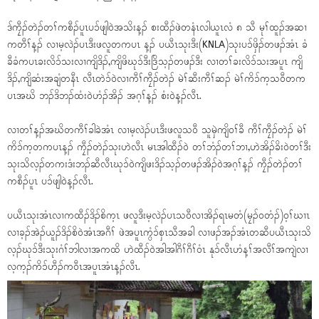
ဒ်ကၠီၣ်တဲၣ်တၢ်ကစီၣ်ပူၤပၥ်ဖျါဝဲအသိးန့ၣ် စးထီၣ်ဖဲတနံၤလါယူၤလံ ၈ သီ မုၢ်ထူၣ်အဆၢ
ကတီၢ်န့ၣ် လၢမ့လဲၣ်ပၤဒီးဖလူတကပၤ န့ၣ် ပယီၤသုးဒီး(KNLA)သုးပၥ်ဖှိၣ်တဖၣ်အံၤ ခံ
ခီခံကပၤခးလိၥ်သးလၢကျိဒိၣ်,ကျိဖိဃုၥ်ဒီးဒြိသ့ၣ်တဖၣ်ဒီး လၢတၢ်ခးလိၥ်သးအပူၤ ကျိ
ဒိၣ်,ကျိဆံးအချံတနီၤ လီၤတဲၥ်ဝဲလၢကီၢ်ကၠီၣ်တဲၣ် မဲၢ်ဆီးကီၢ်ဆၣ် မဲၢ်ကိၥ်က့သဝီတက
ပၤအဃိ ဘၣ်ဒိဘၣ်ထံးဝဲဟံၣ်အိၣ် အဂ့ၢ်န့ၣ် စံးဝဲန့ၣ်လီၤ.
လၢတၢ်န့ၣ်အဃိတကီၢ်ခါခဲအံၤ လၢမ့လဲၣ်ပၤဒီးဖလူသဝီ သူမှဲကျိဝၢ်ခီ ကီၢ်ကၠီၣ်တဲၣ် မဲၢ်
ကိၥ်က့တကပၤန့ၣ် ကၠီၣ်တဲၣ်သုးဟဲလီၤ မၤအါထီၣ်ဝဲ တၢ်ဘံၣ်တၢ်ဘၢ,ဟဲအိၣ်ခိးဝဲတၢ်ဒီး
သုးသိလ့ၣ်တကးဒံးဘၣ်ဆီလီၤဃုၥ်ဝဲကျိဖးဒိၣ်သ့ၣ်တဖၣ်အိၣ်ဝဲအဂ့ၢ်န့ၣ် ကၠီၣ်တဲၣ်တၢ်
ကစီၣ်ပူၤ ပၥ်ဖျါဝဲန့ၣ်လီၤ.
ပယီၤသုးအံၤလၢကထီၣ်ဒိၣ်စိက့ၤ ဖလူဒီးမ့လဲၣ်ပၤသဝီလၢအိၣ်ရၤမတံ(မၠၣ်ဝတံၣ်)ဝ့ၢ်ဃၢၤ
လၢခ့ၣ်အဲၣ်ယူၣ်ဒိၣ်စိဝဲအံၤအဂီၢ် ဖဲအပူၤကွံၥ်စှၤသီအခါ လၢဖၣ်အၣ်အံၤတဆီပယီၤသုးသိ
လ့ၣ်ဃုၥ်ဒီးသုးဂံၢ်ဘါလၢအကထိ ဟဲထီၣ်ဝဲအါအါဂီၢ်ဂီၢ်ဝံၤ နုၥ်လီၤဟံန့ၢ်အလီၢ်အကျဲလၢ
လ့က့ၣ်ကိၥ်ဟီၣ်ကဝီၤအပူၤအံၤန့ၣ်လီၤ.