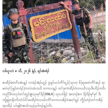
လါယူၤလံ ၈ သီ, ၂၀၂၆ နံၣ်, ခ့ၣ်အဲးစံၣ်
စးထီၣ်ဖဲတဂီၤအံၤန့ၣ် လၢခံၣ်အဲၣ်ယူၣ် ဒူပျၥ်ယၥ်ကီၢ်ရ့ၣ်(သုးက့ ၆)ရၤမတံကီၢ်ဆၣ် ရၤ
မတံဝ့ၢ်(မၠၣ်တဝံၣ်)ကလံၤထံးသဝီ တကပၤန့ၣ် တၢ်ဒုးကဲထီၣ်ဝဲလၢပယီၤသုးဒီးဟီၣ်ကဝီၤ
ကညီဒီကလုၥ်တၢ်ထူၣ်ဖျဲးသုးမုၢ်ဒိၣ်(KNLA) သုးပၥ်ဖှိၣ် အဘၢၣ်စၢၤ ဒိၣ်ဒိၣ်မုၢ်မုၢ် ဒီး
ကျိချံတနီၤလီၤတဲၥ်ပိၢ်ဖးထီၣ်ဝဲလၢယိၤကီၢ်တကပၤအိၣ်ဝဲအဂ့ၢ်န့ၣ် ကၠီၣ်တဲၣ်တၢ်ကစီၣ်
ထုးထီၣ် ပၥ်ဖျါဝဲအသိးသ့ၣ်ညါဘၣ်န့ၣ်လီၤ.