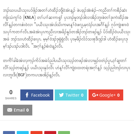
ဘၣ်ဃးပယီၤသုးပၥ်ဖှိၣ်အတၢ်ဟဲထီၣ်ဘျီဝဲအံၤန့ၣ် ဖဲပခ့ၣ်အဲးစံၣ်-ကညီတၢ်ကစီၣ်ဆဲး
ကျိးသံကွၢ်ဝဲ (KNLA) တၢ်ပၢၢ်ဆၢကရူၢ် ပှၤဘၣ်မူဘၣ်ဒါလၢအိၣ်ဘူးဖဲတၢ်ဒုးကဲထီၣ်အ
လီၢ်န့ၣ်တဂၤစံးဝဲလၢ “ပယီၤသုးအံၤဒ်သိးကမၤန့ၢ်ဝဲဖလူ,မ့လဲၣ်ပၤအဂီၢ်န့ၣ် ဂုၥ်ကျဲးစၢးဝဲ
သပှၢ်ကတၢၢ်လီၤ.အခဲအံၤပှၤကညီလၢအခိၣ်နူၥ်တအိၣ်ဘၣ်တဖၣ်န့ၣ် ပိၥ်ထီၣ်ဝဲပယီၤသုး
အခံ ဘၣ်သးဟဲထီၣ်ခးပှၤ. မ့မ့ၢ်ဝဲဒၣ်ဒုရှဲရှဲလီၤ ပှၤမ့ဖီၣ်လိၥ်သးစုဒီးဒုၣ်ဒါ ဟဲထီၣ်ခးပှၤဒု
မ့ၢ်ဒၣ်ပဒၣ်ပဒါလီၤ. ”အဂ့ၢ်န့ၣ်စံးဝဲန့ၣ်လီၤ.
တကီၢ်ခါခဲအံၤလ့က့ၣ်ကိၥ်အမဲၥ်ညါပယီၤသုးသ့ၣ်တဖၣ်အံၤလၢမၠၣ်ဝတံၣ်ပူၤ,ဝ့ၢ်ချၢတၢ်
လီၢ်သ့ၣ်တဖၣ်န့ၣ် ပယီၤသုးနုၥ်လီၤ ဟံန့ၢ်လီၢ်ကျဲဝးဝးတရံးအဂ့ၢ်န့ၣ် သ့ၣ်ညါဘၣ်လၢပှၤ
လၢဘူးဒီး(BGF)တကပၤအအိၣ်န့ၣ်လီၤ.
0
Facebook
Twitter
0
Google+
0
Email
0