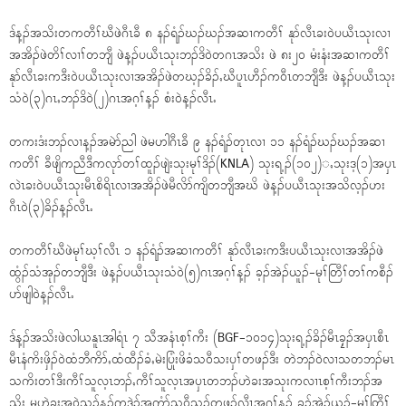
ဒ်န့ၣ်အသိးတကတီၢ်ဃီဖဲဂီၤခီ ၈ နၣ်ရံၣ်ဃၣ်ဃၣ်အဆၢကတီၢ် နုာ်လီၤခး၀ဲပယီၤသုးလၢ
အအိၣ်ဖဲတိၢ်လၢၢ်တဘျီ ဖဲန့ၣ်ပယီၤသုးဘၣ်ဒိ၀ဲတဂၤအသိး ဖဲ ၈း၂၀ မံးနံးအဆၢကတီၢ်
နုာ်လီၤခးကဒီး၀ဲပယီၤသုးလၢအအိၣ်ဖဲတဃ့ၣ်ခိၣ်ႇဃီပူၤဟီၣ်က၀ီၤတဘျီဒီး ဖဲန့ၣ်ပယီၤသုး
သံ၀ဲ(၃)ဂၤႇဘၣ်ဒိ၀ဲ(၂)ဂၤအဂ့ၢ်န့ၣ် စံး၀ဲန့ၣ်လီၤႉ
တကးဒံးဘၣ်လၢန့ၣ်အမဲာ်ညါ ဖဲမဟါဂီၤခီ ၉ နၣ်ရံၣ်တုၤလၢ ၁၁ နၣ်ရံၣ်ဃၣ်ဃၣ်အဆၢ
ကတီၢ် ခီဖျိကညီဒီကလုာ်တၢ်ထူၣ်ဖျဲးသုးမုၢ်ဒိၣ်(KNLA) သုးရ့ၣ်(၁၀၂)ႇသုးဒ့(၁)အၦၤ
လဲၤခး၀ဲပယီၤသုးမီၤစိရိၤလၢအအိၣ်ဖဲမီလိာ်ကျိတဘျီအဃိ ဖဲန့ၣ်ပယီၤသုးအသိလ့ၣ်ဟး
ဂီၤ၀ဲ(၃)ခိၣ်န့ၣ်လီၤႉ
တကတီၢ်ဃီဖဲမုၢ်ဃ့ၢ်လီၤ ၁ နၣ်ရံၣ်အဆၢကတီၢ် နုာ်လီၤခးကဒီးပယီၤသုးလၢအအိၣ်ဖဲ
ထွံၣ်သံအုၣ်တဘျီဒီး ဖဲန့ၣ်ပယီၤသုးသံ၀ဲ(၅)ဂၤအဂ့ၢ်န့ၣ် ခ့ၣ်အဲၣ်ယူၣ်-မုၢ်တြီၢ်တၢ်ကစီၣ်
ပာ်ဖျါ၀ဲန့ၣ်လီၤႉ
ဒ်န့ၣ်အသိးဖဲလါယနူၤအါရံၤ ၇ သီအနံၤစ့ၢ်ကီး (BGF-၁၀၁၄)သုးရ့ၣ်ခိၣ်မီၤခၠ့ၣ်အၦၤစီၤ
မီၤနံကိးဖှိၣ်၀ဲထံဘီကိာ်ႇထံထီၣ်ခံႇမဲးပြံးဖိခံသ၀ီသးၦၢ်တဖၣ်ဒီး တဲဘၣ်၀ဲလၢသုတဘၣ်မၤ
သကိးတၢ်ဒီးကီၢ်သူလ့ၤဘၣ်ႇကီၢ်သူလ့ၤအၦၤတဘၣ်ဟဲခးအသုးကလၢၤစ့ၢ်ကီးဘၣ်အ
သိး မ့ဟဲခးအ၀ဲသ့ၣ်န့ၣ်ကဒွဲၣ်အူကွံာ်သ၀ီသ့ၣ်တဖၣ်လီၤအဂ့ၢ်န့ၣ် ခ့ၣ်အဲၣ်ယူၣ်-မုၢ်တြီၢ်