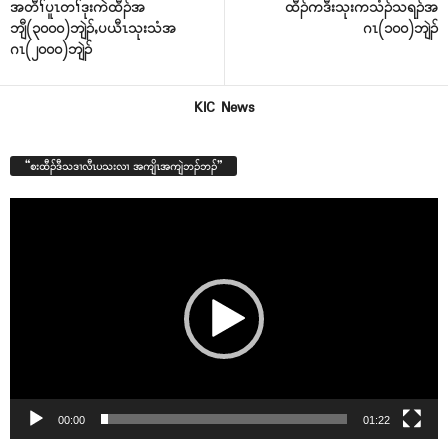
အတီၢ်ပူၤတၢ်ဒုးကဲထီၣ်အ
ထီၣ်ကဒီးသုးကသံၣ်သရၣ်အ
ဘျီ(၃၀၀၀)ဘျဲၣ်ႇပယီၤသုးသံအ
ဂၤ(၁၀၀)ဘျဲၣ်
ဂၤ(၂၀၀၀)ဘျဲၣ်
KIC News
“စးထီၣ်ဒီသဒၢလီၤပသးလၢ အကျိၤအကျဲဘၣ်ဘၣ်”
Video
Player
00:00
01:22