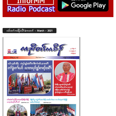
လံာ်တၢ်ကစီၣ်လီၢ်ခံကတၢၢ် – March – 2021