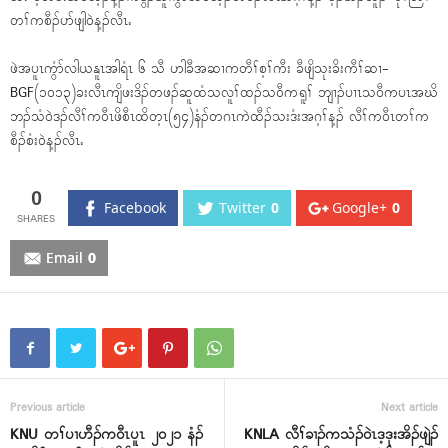
တၢ်ကစီၣ်ပာ်ဖျါ၀ဲန့ၣ်လီၤႉ
ဖဲအပူၤကွံာ်လါယနူၤအါရံၤ ၆ သီ ဟါခီအဆၢကတီၢ်စ့ၢ်ကီး ခီဖျိသုးခိးကီၢ်ဆၢ-
BGF(၁၀၁၃)ခးလီၤကျိဖးဒိၣ်တဖၣ်ဆူထံသလူၢ်ထၣ်သ၀ီကရူၢ် ဘျၢၣ်ပၢၤသ၀ီကပၤအဃိ
ဘၣ်သံ၀ဲဒၣ်လီၢ်က၀ီၤဖိစီၤထိတ့ၤ(၅၄)နံၣ်တဂၤကဲထီၣ်သးဒံးအဂ့ၢ်န့ၣ် လီၢ်က၀ီၤတၢ်က
စီၣ်စံး၀ဲန့ၣ်လီၤႉ
0
Facebook
Twitter
0
Google+
0
Email
0
Previous article
Next article
KNU တၢ်ပၢဟီၣ်က၀ီၤပူၤ ၂၀၂၁ နံၣ်
KNLA လီၢ်ခၢၣ်ကသံၣ်၀ဲၤဒ့ဒုးအိၣ်ဖျဲၣ်