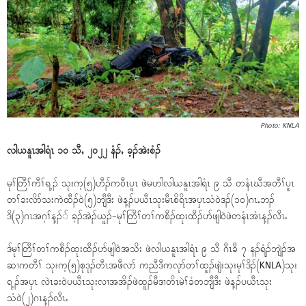
Photo: KNLA
လါယနူၤအါရံၤ ၁၀ သီႇ ၂၀၂၂ နံၣ်ႇ ခ့ၣ်အဲးစံၣ်
မုၢ်တြီၢ်ကီၢ်ရ့ၣ် သုးက့(၅)ဟီၣ်က၀ီၤပူၤ ဖဲမဟါလါယနူၤအါရံၤ ၉ သီ တနံၤဃီအတီၢ်ပူၤ
တၢ်ခးလိာ်သးကဲထီၣ်၀ဲ(၅)ဘျီဒီး ဖဲန့ၣ်ပယီၤသုးမီၤစိရိၤအၦၤသံ၀ဲဒၣ်(၁၀)ဂၤႇဘၣ်
ဒိ(၃)ဂၤအဂ့ၢ်န့ၣ်် ခ့ၣ်အဲၣ်ယူၣ်-မုၢ်တြီၢ်တၢ်ကစီၣ်ထုးထီၣ်ပာ်ဖျါ၀ဲဖဲတနံၤအံၤန့ၣ်လီၤႉ
ဒ်မုၢ်တြီၢ်တၢ်ကစီၣ်ထုးထီၣ်ပာ်ဖျါ၀ဲအသိး ဖဲလါယနူၤအါရံၤ ၉ သီ ဂီၤခီ ၇ နၣ်ရံၣ်ဘျဲၣ်အ
ဆၢကတီၢ် သုးက့(၅)စုဒုၣ်တီၤအဖီလာ် ကညီဒီကလုာ်တၢ်ထူၣ်ဖျဲးသုးမုၢ်ဒိၣ်(KNLA)သုး
ရ့ၣ်အၦၤ လဲၤခး၀ဲပယီၤသုးလၢအအိၣ်ဖဲထူၣ်မီဒၢတိၤမဲၢ်ခံတဘျီဒီး ဖဲန့ၣ်ပယီၤသုး
သံ၀ဲ(၂)ဂၤန့ၣ်လီၤႉ