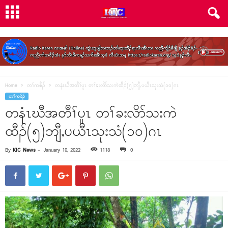
Home
တၢ်ကစီၣ်
တနံၤဃီအတီၢ်ပူၤ တၢ်ခးလိာ်သးကဲထီၣ်(၅)ဘျီႇပယီၤသုးသံ(၁၀)ဂၤ
တၢ်ကစီၣ်
တနံၤဃီအတီၢ်ပူၤ တၢ်ခးလိာ်သးကဲ
ထီၣ်(၅)ဘျီႇပယီၤသုးသံ(၁၀)ဂၤ
By
KIC News
-
January 10, 2022
1118
0