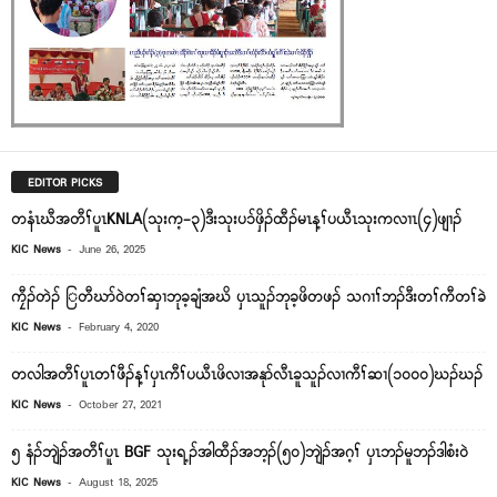
EDITOR PICKS
တနံၤဃီအတီၢ်ပူၤKNLA(သုးက့-၃)ဒီးသုးပၥ်ဖှိၣ်ထီၣ်မၤန့ၢ်ပယီၤသုးကလၢၤ(၄)ဖျၢၣ်
-
KIC News
June 26, 2025
ကၠီၣ်တဲၣ် ြတီဃာ်၀ဲတၢ်ဆှၢဘုခ့ချံအဃိ ၦၤသူၣ်ဘုခ့ဖိတဖၣ် သဂၢၢ်ဘၣ်ဒီးတၢ်ကီတၢ်ခဲ
-
KIC News
February 4, 2020
တလါအတီၢ်ပူၤတၢ်ဖီၣ်န့ၢ်ၦၤကီၢ်ပယီၤဖိလၢအနုာ်လီၤခူသူၣ်လၢကီၢ်ဆၢ(၁၀၀၀)ဃၣ်ဃၣ်
-
KIC News
October 27, 2021
၅ နံၣ်ဘျဲၣ်အတီၢ်ပူၤ BGF သုးရ့ၣ်အါထီၣ်အဘ့ၣ်(၅၀)ဘျဲၣ်အဂ့ၢ် ပှၤဘၣ်မူဘၣ်ဒါစံးဝဲ
-
KIC News
August 18, 2025