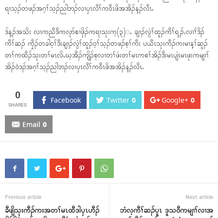
ရၢသ့ၣ်တဖၣ်အဂ့ၢ်သ့ၣ်ညါဘၣ်လၢၦၤလီၢ်က၀ီၤဖိအအိၣ်န့ၣ်လီၤႉ
ဒ်န့ၣ်အသိး လၢကညီဒီကလုာ်စၢဖှိၣ်ကရၢသုးက့(၃)ႇ ချၢၣ်လွံၢ်ထူၣ်ကီၢ်ရ့ၣ်ႇလၢၢ်ဒိၣ်
ကီၢ်ဆၣ် ကၠီၣ်တခါ၀့ၢ်ဒီးချၢၣ်လွံၢ်ထူၣ်၀့ၢ်သ့ၣ်တဖၣ်စ့ၢ်ကီး ပယီၤသုးကီၣ်ကးမၢန့ၢ်ဆူၣ်
တၢ်ကထီၣ်သုးတၢ်မၤလိႇဃ့အီၣ်ကျိၣ်စ့လၢတၢ်ဖံးတၢ်မၤကစၢ်အိၣ်ဒီးမၤပျံၤမၤဖုးကမျၢၢ်
အိၣ်၀ဲဒၣ်အဂ့ၢ်သ့ၣ်ညါဘၣ်လၢၦၤလီၢ်က၀ီၤဖိအအိၣ်န့ၣ်လီၤႉ
0
Facebook
Twitter
0
Google+
0
Email
0
Previous article
Next article
ခီဖျိသုးကီၣ်ကးအတၢ်မၤထီဒါၦၤဟီၣ်
ဘံလ့ကီၢ်ဆၣ်ပူၤ ဒူသ၀ီကမျၢၢ်လၢအ