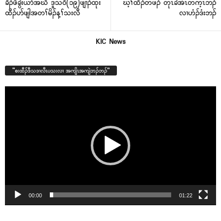
ခိၣ်ဖိခွဲးယာ်အဃိ ဒူသ၀ီ(၁၉)ဖျၢၣ်ထုး
ဃ့ၢ်ထီၣ်တဖၣ် တုၤခဲအံၤတက့ၤဘၣ်
ထီၣ်ပာ်ဖျါအတၢ်မိၣ်န့ၢ်သးလီ
လၢဟံၣ်ဒံးဘၣ်
KIC News
“စးထီၣ်ဒီသဒၢလီၤပသးလၢ အကျိၤအကျဲဘၣ်ဘၣ်”
Video
Player
00:00
01:22