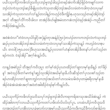
ပယီၤသုးကီၣ်ကးဖီလာ်ဒူသ၀ီၦၤဘၣ်မူဘၣ်ဒါသ့ၣ်တဖၣ်အံၤကိးအိၣ်ဖှိၣ်၀ဲကမျၢၢ်လၢက
ဘၣ်လဲၤကဲသုးဘၣ်ဆၣ်ခီဖျိၦၤလဲၤကဲသုးတအိၣ်ဘၣ်အဃိလၢခံတဲကဒါက့ၤ၀ဲလၢၦၤမ့ၢ်
သးအိၣ်ကဲသုးတဂၤလၢ်လၢ်န့ၣ်တလါန့ၣ်ကဟ့ၣ်၀ဲဒီးကျိၣ်စ့ႇဟုသးသ့ၣ်တဖၣ်အိၣ်၀ဲဒၣ်
အဂ့ၢ် တီအူ၀့ၢ်လီၢ်က၀ီၤဖိလၢ တအဲၣ်ဒိးပာ်ဖျါအမံၤတဂၤစံးဘၣ်၀ဲခ့ၣ်အဲးစံၣ်-ကညီတၢ်
ကစီၣ်ဒ်အံၤန့ၣ်လီၤႉ
အ၀ဲစံး၀ဲလၢ“တဲ၀ဲလၢၦၤပိာ်ခွါ(၁၈)နံၣ်တုၤအနံၣ်(၅၀)တဟံၣ်တဂၤကဘၣ်လဲၤကဲသုးဘၣ်
ဆၣ်ၦၤလဲၤတအိၣ်ဘၣ်အဃိလၢခံတဲက့ၤ၀ဲလၢၦၤမ့ၢ်သးအိၣ်ကဲသုးန့ၣ် ကဟ့ၣ်၀ဲလၢစ့ပ
ယီၤ တလါ(၁၅၀ႇ၀၀၀)ဒီးဟုသးအဃိန့ၣ်ၦၤလၢတၢ်ဟဲနုာ်တအိၣ်ဒီးတနၢ်ပၢၢ်တၢ်သ့ၣ်တ
ဖၣ်ကလဲၤ ၀ဲဒၣ်အိၣ်”အဂ့ၢ်စံးန့ၣ်လီၤႉ
လၢန့ၣ်အမဲာ်ညါ တီအူ၀့ၢ်က၀ီၤဒ့ပူၤ တၢ်မ့ၢ်ထံၣ်ၦၤဟးထီၣ်တၢ်ချၢလၢမုၢ်နၤခီန့ၣ် တၢ်ဖီၣ်
န့ၢ် အ၀ဲသ့ၣ်ဒီးတၢ်မၢကဲန့ၢ်ဆူၣ်သုးအိၣ်၀ဲအဃိမုၢ်နၤခီႇလီၤဆီဒၣ်တၢ်ၦၤသးစၢ်သ့ၣ်တ
ဖၣ်ဟးထီၣ်လၢတၢ်ချၢတဘူၣ်လၢၤဘၣ်အသိးတၢ်ဟးသမံသမိး၀ဲၦၤတမှံစရီလၢမုၢ်နၤခီ
အိၣ်၀ဲခဲအံၤခဲအံၤအဂ့ၢ်အ၀ဲတဲအါထီၣ်၀ဲဒၣ်စ့ၢ်ကီးန့ၣ်လီၤႉ
ပယီၤသုးကီၣ်ကးဖီလာ်ဒူသ၀ီသးၦၢ်ဘၣ်မူဘၣ်ဒါလီၤကရၢကရိထၢသုးအသီဒ်အံၤန့ၣ် ကဲ
ထီၣ်အါတက့ၢ်လၢပယီၤသုးကီၣ်ကးတၢ်ပၢဖီလာ်လိၤလိၤ၀့ၢ်ပူၤႇ ပၢၤထံးဟီၣ်က၀ီၤဒူသ၀ီ
လၢအဘၣ်တၢ်ပၢအီၤလၢၦၤခံဖုလၢာ်လၢအမ့ၢ်ပယီၤသုးကီၣ်ကးဒီးကညီဒီကလုာ်စၢဖှိၣ်က