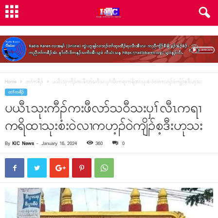
Home
တၢ်ကစီၣ်
ပယီၤသုးကီၣ်ကးဖီလာ်သ၀ီသးၦၢ်လီၤကရၢကရိထၢသုးစံး၀ဲလၢကဟ့ၣ်၀ဲကျိၣ်စ့ဒီးဟုသး
တၢ်ကစီၣ်
ပယီၤသုးကီၣ်ကးဖီလာ်သ၀ီသးၦၢ်လီၤကရၢ
ကရိထၢသုးစံး၀ဲလၢကဟ့ၣ်၀ဲကျိၣ်စ့ဒီးဟုသး
By
KIC News
-
January 16, 2024
360
0