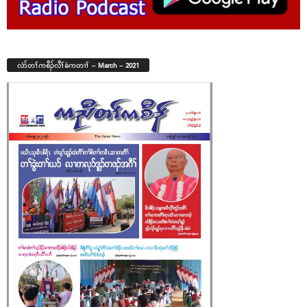
လံာ်တၢ်ကစီၣ်လီၢ်ခံကတၢၢ် – March – 2021