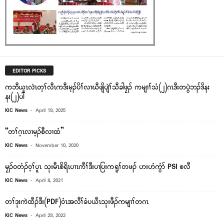
EDITOR PICKS
ကဘီယူၤလဲၤတ့ၢ်လီၤကဒီးမ့ၣ်ပိၢ်လၢဃီဖျိပျဲၢ်သီခါဖၠၣ် ကမျၢၢ်သံ(၂)ဂၤဒီးတပွဲဘၣ်ဒိနး
နး(၂)ပါ
-
KIC News
April 19, 2025
“တၢ်ဂ့ၤလၢမ့ၣ်စီလၢထံ”
-
KIC News
November 10, 2020
မၠၣ်၀တံၣ်၀့ၢ်ပူၤ သုးမီၤစိရိၤပၢၤကီၢ်ဒီးပၢပြးကရူၢ်တဖၣ် ဟးဟံကွံာ် PSI စလီ
-
KIC News
April 8, 2021
တၢ်ဒုးကဲထီၣ်ဒီး(PDF)၀ံၤအလီၢ်ခံပယီၤသုးဖီၣ်ကမျၢၢ်တဂၤ
-
KIC News
April 29, 2022