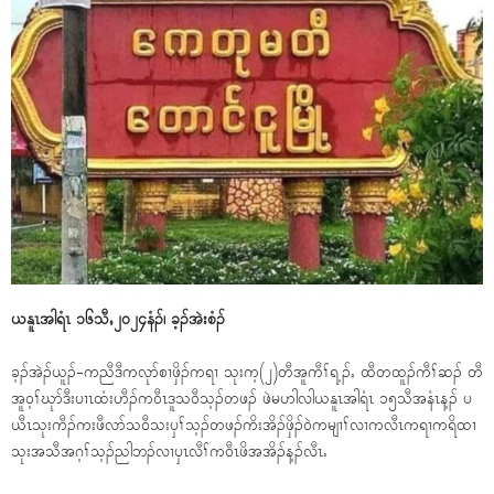
ယနူၤအါရံၤ ၁၆သီႇ၂၀၂၄နံၣ်၊ ခ့ၣ်အဲးစံၣ်
ခ့ၣ်အဲၣ်ယူၣ်-ကညီဒီကလုာ်စၢဖှိၣ်ကရၢ သုးက့(၂)တီအူကီၢ်ရ့ၣ်ႇ ထီတထူၣ်ကီၢ်ဆၣ် တီ
အူ၀့ၢ်ဃုာ်ဒီးပၢၤထံးဟီၣ်က၀ီၤဒူသ၀ီသ့ၣ်တဖၣ် ဖဲမဟါလါယနူၤအါရံၤ ၁၅သီအနံၤန့ၣ် ပ
ယီၤသုးကီၣ်ကးဖီလာ်သ၀ီသးၦၢ်သ့ၣ်တဖၣ်ကိးအိၣ်ဖှိၣ်၀ဲကမျၢၢ်လၢကလီၤကရၢကရိထၢ
သုးအသီအဂ့ၢ်သ့ၣ်ညါဘၣ်လၢၦၤလီၢ်က၀ီၤဖိအအိၣ်န့ၣ်လီၤႉ