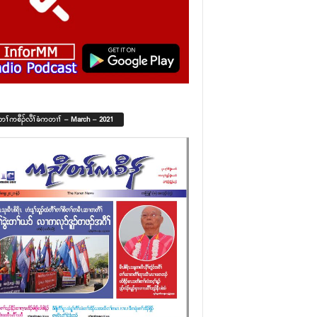
်တၢ်ကစီၣ်လီၢ်ခံကတၢၢ် – March – 2021