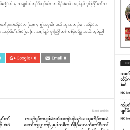
ိၣ်ဘျီ၀ဲအံၤၦၤကမျၢၢ်သံဘၣ်ဒိဘၣ်ထံး တအိၣ်၀ဲဘၣ် အဂ့ၢ်န့ၣ် မုၢ်တြီၢ်တၢ်က
့ၣ်တၢ်ဒုးကဲထီၣ်၀ဲလၢ(သုးက့ ၅)အၦၤဒီး ပယီၤသုးအဘၢၣ်စၢၤ အိၣ်၀ဲအ
ႇဘၣ်ဒိစ့ၢ်ကီး၀ဲ(၄၁)ဂၤ အဂ့ၢ်န့ၣ် မုၢ်တြီၢ်တၢ်ကစီၣ်စရီပူၤအသိးသ့ၣ်ညါ
0
Google+
0
Email
0
EDI
သးစၢ်
ထီၣ်က့
စံး၀ဲ
KIC N
ကျိဖး
မျၢၢ်
Next article
့ၢ်တၢ်
ကလုာ်ဒူၣ်ကမျၢၢ်ခဲလၢာ်တဘၣ်ပၣ်ဃုာ်လၢသုးကီၣ်ကးသဲ
KIC N
 စံး၀ဲ
စးတၢ်ဘျၢပူၤဘၣ်ႇမ့မ့ၢ်တခီကပာ်ဖှိၣ်မၤသကိးတၢ်ဒီးတၢ်