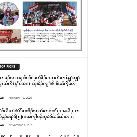
TOR PICKS
တဖၣ်လၢသနၢၣ်ဒၣ်၀ဲမ့ပာ်ဖှိၣ်မၤသကိးတၢ်န့ၣ်သူၣ်
ၤထံကီၢ်န့ၢ်၀ဲအဂ့ၢ် သုးခိၣ်ကျၢၢ်စိ စီၤဘီကၠီၣ်ဟဲ
-
ews
February 12, 2024
ဒိၣ်လီၤတဲ၁်ပိၢ်ဖးထီၣ်လၢကီးတရံး၀့ၢ်ပူၤအဃိၦၤက
ပိ၁်မုၣ်ဘၣ်ဒိ(၅)ဂၤအကျါပၣ်ဃု၁်ဖိသၣ်ဆံးတဂၤ
-
ews
November 6, 2023