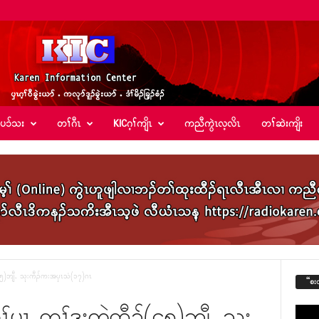
်ပၥ်သး
တၢ်ဂီၤ
KICဂ့ၢ်ကျိၤ
ကညီကွဲၤလ့လိၤ
တၢ်ဆဲးကျိး
(၄၅)ဘျီႇ သုးကီၣ်ကးအၦၤသံ(၁၇)ဂၤ
“စး
ပူၤ တၢ်ဒုးကဲထီၣ်(၄၅)ဘျီႇ သုး
Video