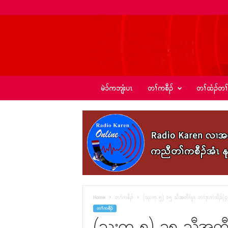
ခ့
မဲၥ်ကဘျံးပၤ
တၢ်ကစီၣ်
တၢ်ထံၣ်တၢ
ၣ်
အဲ
း
စံ
ၣ်
–
K
I
C
N
e
Home
တၢ်ကစီၣ်
(သုးက့ ၅) ၁၅ သီအတီၢ်ပူၤ တၢ်ဒုးကဲထီၣ်
w
တၢ်ကစီၣ်
s
(သုးက့ ၅) ၁၅ သီအတီၢ်