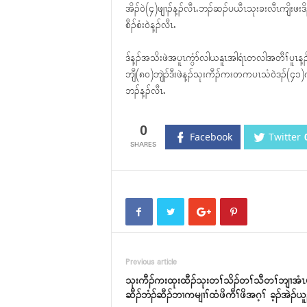
အိၣ်၀ဲ(၄)ဖျၢၣ်န့ၣ်လီၤႉဘၣ်ဆၣ်ပယီၤသုးခးလီၤကျိးဖးဒ
စီၣ်စံး၀ဲန့ၣ်လီၤႉ
ဒ်န့ၣ်အသိးဖဲအပူၤကွံာ်လါယနူၤအါရံၤတလါအတီၢ်ပူၤန
ဘျီ(၈၀)ဘျဲၣ်ဒီးဖဲန့ၣ်သုးကီၣ်ကးတကပၤသံ၀ဲဒၣ်(၄၁)ဂၤ
ဘၣ်န့ၣ်လီၤႉ
0
Facebook
Twitter
Previous article
သုးကီၣ်ကးထုးထီၣ်သုးတၢ်သိၣ်တၢ်သီတၢ်ဘျၢအံၤမ
ဆီၣ်ဘံၣ်ဆီၣ်ဘၢကမျၢၢ်ထံဖိကီၢ်ဖိအဂ့ၢ် ခ့ၣ်အဲၣ်ယူၣ်