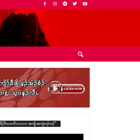
ထီၣ်ဒီသဒၢလီၤပသးလၢ အကျိၤအကျဲဘၣ်ဘၣ်”