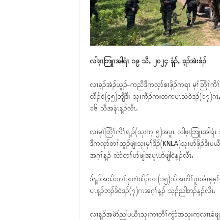
လါဖ့ၤဘြူၤအါရံၤ ၁၉ သီႇ ၂၀၂၄ နံၣ်ႇ ခ့ၣ်အဲးစံၣ်
လၢခ့ၣ်အဲၣ်ယူၣ်–ကညီဒီကလုာ်စၢဖှိၣ်ကရၢ မုၢ်တြီၢ်က
ထီၣ်၀ဲ(၄၅)ဘျီဒီး သုးကီၣ်ကးတကပၤသံ၀ဲဒၣ်(၁၇)ဂၤႇဘၣ်
၁၆ သီအနံၤန့ၣ်လီၤႉ
လၢမုၢ်တြီၢ်ကီၢ်ရ့ၣ်(သုးက့ ၅)အပူၤ လါဖ့ၤဘြူၤအါ
ဒီကလုာ်တၢ်ထူၣ်ဖျဲးသုးမုၢ်ဒိၣ်(KNLA)သုးပာ်ဖှိၣ်ဒ
အဂ့ၢ်န့ၣ် လံာ်တၢ်ပာ်ဖျါအပူၤပာ်ဖျါ၀ဲန့ၣ်လီၤႉ
ဒ်န့ၣ်အသိးတၢ်ဒုးကဲထီၣ်လၢ(၁၅)သီအတီၢ်ပူၤအံၤမ့မ့ၢ
ပၤန့ၣ်ဘၣ်ဒိ၀ဲဒၣ်(၇)ဂၤအဂ့ၢ်န့ၣ် သ့ၣ်ညါဘၣ်န့ၣ်လီၤႉ
လၢန့ၣ်အမဲာ်ညါပယီၤသုးကၢတီၢ်ကွံာ်အသုးကလၢၤခံဖျၢၣ်