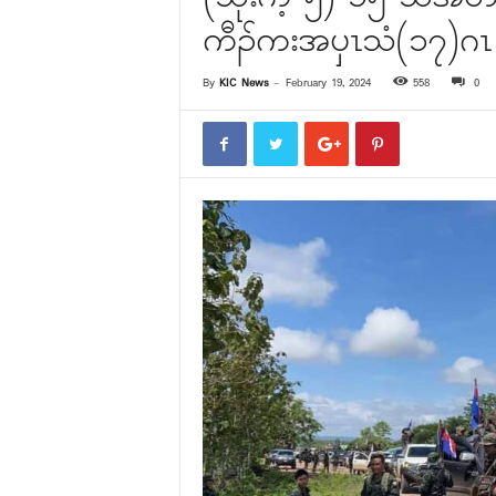
ကီၣ်ကးအၦၤသံ(၁၇)ဂၤ
By
KIC News
-
February 19, 2024
558
0