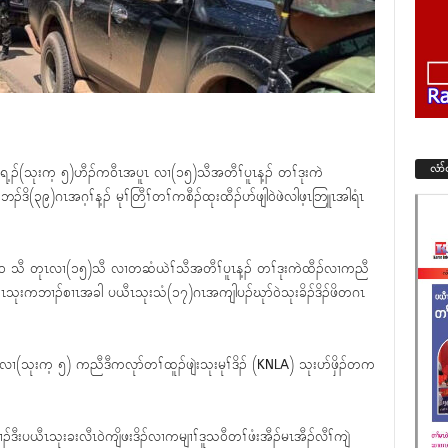
လံာ
ီၢ်ရ့ၣ်(သုးက့ ၅)ဟီၣ်က၀ီၤအပူၤ လၢ(၁၅)သီအတီၢ်ပူၤန့ၣ် တၢ်ဒုးကဲ
ဒိ(၃၉)ဂၤအဂ့ၢ်န့ၣ် မုၢ်တြီၢ်တၢ်ကစီၣ်ထုးထီၣ်ပာ်ဖျါ၀ဲဖဲလါဖ့ၤဘြူၤအါရံၤ
ရံၤ ၁ သီ တုၤလၢ(၁၅)သီ လၢတဆံယဲၢ်သီအတီၢ်ပူၤန့ၣ် တၢ်ဒုးကဲထီၣ်လၢကညီ
ီးပယီၤသုးကဘၢၣ်စၢၤအခါ ပယီၤသုးသံ(၁၇)ဂၤအကျါပၣ်ဃုာ်၀ဲသုးခိၣ်ဒိၣ်ဖိတဂၤ
်လၢ(သုးက့ ၅) ကညီဒီကလုာ်တၢ်ထူၣ်ဖျဲးသုးမုၢ်ဒိၣ် (KNLA) သုးပာ်ဖှိၣ်တက
ဒီးပယီၤသုးခးလီၤ၀ဲကျိဖးဒိၣ်လၢကမျၢၢ်ဒူသ၀ီတၢ်ဖံးအီၣ်မၤအီၣ်လီၢ်ကျဲ