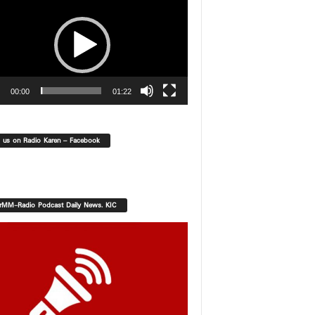
00:00
01:22
d us on Radio Karen – Facebook
orMM-Radio Podcast Daily News. KIC