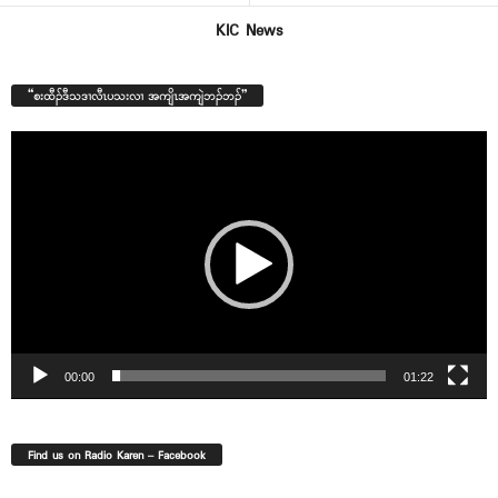
KIC News
“စးထီၣ်ဒီသဒၢလီၤပသးလၢ အကျိၤအကျဲဘၣ်ဘၣ်”
Video
Player
00:00
01:22
Find us on Radio Karen – Facebook