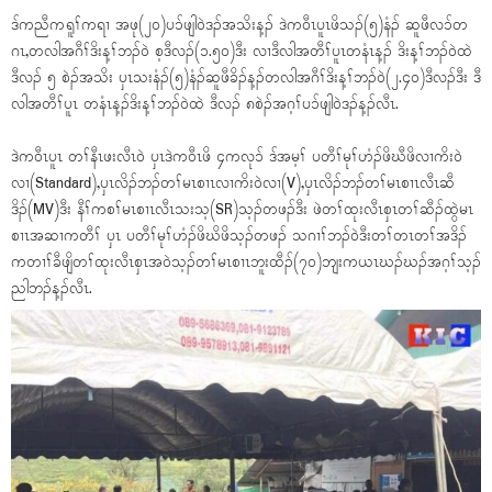
ဒ်ကညီကရူၢ်ကရၢ အဖု(၂၀)ပၥ်ဖျါဝဲဒၣ်အသိးန့ၣ် ဒဲကဝီၤပူၤဖိသၣ်(၅)နံၣ် ဆူဖီလၥ်တ
ဂၤ,တလါအဂီၢ်ဒိးန့ၢ်ဘၣ်ဝဲ စ့ဒီလၣ်(၁.၅၀)ဒီး လၢဒီလါအတီၢ်ပူၤတနံၤန့ၣ် ဒိးန့ၢ်ဘၣ်ဝဲထဲ
ဒီလၣ် ၅ စဲၣ်အသိး ပှၤသးနံၣ်(၅)နံၣ်ဆူဖီခိၣ်န့ၣ်တလါအဂီၢ်ဒိးန့ၢ်ဘၣ်ဝဲ(၂.၄၀)ဒီလၣ်ဒီး ဒီ
လါအတီၢ်ပူၤ တနံၤန့ၣ်ဒိးန့ၢ်ဘၣ်ဝဲထဲ ဒီလၣ် ၈စဲၣ်အဂ့ၢ်ပၥ်ဖျါဝဲဒၣ်န့ၣ်လီၤ.
ဒဲကဝီၤပူၤ တၢ်နီၤဖးလီၤဝဲ ပှၤဒဲကဝီၤဖိ ၄ကလုၥ် ဒ်အမ့ၢ် ပတီၢ်မုၢ်ဟံၣ်ဖိဃီဖိလၢကိးဝဲ
လၢ(Standard),ပှၤလိၣ်ဘၣ်တၢ်မၤစၢၤလၢကိးဝဲလၢ(V),ပှၤလိၣ်ဘၣ်တၢ်မၤစၢၤလီၤဆီ
ဒိၣ်(MV)ဒီး နီၢ်ကစၢ်မၤစၢၤလီၤသးသ့(SR)သ့ၣ်တဖၣ်ဒီး ဖဲတၢ်ထုးလီၤစှၤတၢ်ဆီၣ်ထွဲမၤ
စၢၤအဆၢကတီၢ် ပှၤ ပတီၢ်မုၢ်ဟံၣ်ဖိဃိဖိသ့ၣ်တဖၣ် သဂၢၢ်ဘၣ်ဝဲဒီးတၢ်တၤတၢ်အဒိၣ်
ကတၢၢ်ခီဖျိတၢ်ထုးလီၤစှၤအဝဲသ့ၣ်တၢ်မၤစၢၤဘူးထီၣ်(၇၀)ဘျးကယၤဃၣ်ဃၣ်အဂ့ၢ်သ့ၣ်
ညါဘၣ်န့ၣ်လီၤ.