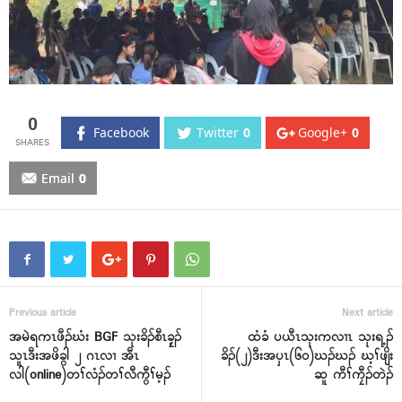
0
Facebook
Twitter
0
Google+
0
Email
0
Previous article
Next article
အမဲရကၤဖီၣ်ဃံး BGF သုးခိၣ်စီၤခၠ့ၣ်
ထံခံ ပယီၤသုးကလၢၤ သုးရ့ၣ်
သူၤဒီးအဖိခွါ ၂ ဂၤလၢ အီၤ
ခိၣ်(၂)ဒီးအပှၤ(၆၀)ဃၣ်ဃၣ် ဃ့ၢ်ဖျိး
လါ(online)တၢ်လံၣ်တၢ်လီကွီၢ်မ့ၣ်
ဆူ ကီၢ်ကၠီၣ်တဲၣ်