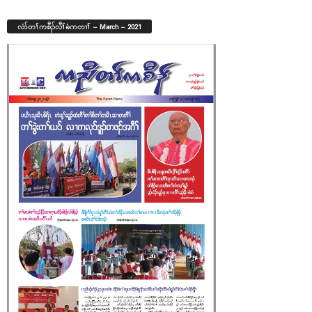
လံာ်တၢ်ကစီၣ်လီၢ်ခံကတၢၢ် – March – 2021