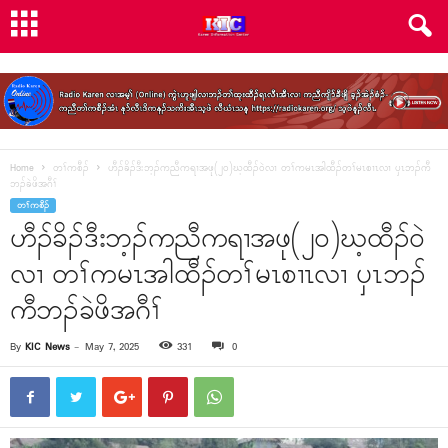
Home
တၢ်ကစီၣ်
ဟီၣ်ခိၣ်ဒီးဘ့ၣ်ကညီကရၢအဖု(၂၀)ဃ့ထီၣ်ဝဲလၢ တၢ်ကမၤအါထီၣ်တၢ်မၤစၢၤလၢ ပှၤဘၣ်ကီ
ဘၣ်ခဲဖိအဂီၢ်
တၢ်ကစီၣ်
ဟီၣ်ခိၣ်ဒီးဘ့ၣ်ကညီကရၢအဖု(၂၀)ဃ့ထီၣ်ဝဲ
လၢ တၢ်ကမၤအါထီၣ်တၢ်မၤစၢၤလၢ ပှၤဘၣ်
ကီဘၣ်ခဲဖိအဂီၢ်
By
KIC News
-
May 7, 2025
331
0