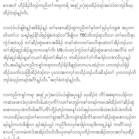
စၢၤအဂ့ၢ် ဟီၣ်ခိၣ်ဒီဘ့ၣ်ကညီတၢ်ကရၢကရိ အဖု(၂၀)ထုးထီၣ်ဝဲဒၣ်အလံၥ်တဘ့ၣ်ဒီးဃ့
ထီၣ်ဝဲဒၣ်န့ၣ်လီၤ.
လၢလံၥ်ပၥ်ဖျါဝဲန့ၣ်အဖီခိၣ်န့ၣ် တၢ်မၤစၢၤဆီၣ်ထွဲကညီတၢ်မုၥ်တၢ်ခုၣ်ပှၥ်ဘျးစဲ အပှၤက
တိၤတၢ်ပၢ သရၣ်မုၣ်နီၢ်ဝါခုၣ်ရှံစံးဝဲဒၣ်လၢ“ခီဖျိလၢ TBCဘိးဘၣ်ရၤလီၤလၢ တၢ်မၤလီၤစှၤ
ကွံၥ်အဝဲသ့ၣ် တၢ်ဆီၣ်ထွဲမၤစၢၤအဖီခိၣ် တမ့ၢ်ထဲလၢတၢ်မၤလီၤစှၤထဲတၢ်အီၣ်ဘၣ်,လၢ
တၢ်အိၣ်ဆူၣ်အိၣ်ချ့တကပၤစ့ၢ်ကီး USပၥ်ပတုၥ်ကွံၥ်တၢ်ဆီၣ်ထွဲမၤစၢၤဝံၤအလီၢ်ခံ တၢ်
အိၣ်ဆူၣ်အိၣ်ချ့မ့ၢ်ဂ့ၤ,တၢ်အီၣ်တၢ်အီမ့ၢ်ဂ့ၤ ကဲထီၣ်ဝဲတၢ်ဂ့ၢ်ကီဖးဒိၣ်လၢဒဲကဝီၤပူၤန့ၣ်
လီၤ.အဃိန့ၣ်ပကညီကရူၢ်ကရၢလၢဟီၣ်ခိၣ်ဒီဖျၢၣ်တကပၤပထံၣ်လၢ ပကဘၣ်ပၥ်ဖှိၣ်
ထီၣ်သးကိးသထြီထီၣ်ဝဲဒၣ်လၢ ပှၤလၢအကလုၢ်တသီၣ်ဘၣ်,လီၤဆီဒၣ်တၢ် ပှၤလၢဘၣ်ကီ
ဘၣ်ခဲသ့ၣ်တဖၣ်အဂီၢ်န့ၣ်လီၤ.”အဂ့ၢ်စံးဝဲဒၣ်န့ၣ်လီၤ.
လၢကညီကရူၢ်ကရၢ အဖု(၂၀)အလံၥ်ပၥ်ဖျါအပူၤန့ၣ် ဃ့ထီၣ်ဝဲ ကီၢ်အမဲရကၤပဒိၣ်လၢ
ကဆဲးမၤစၢၤဒံးပှၤဒဲကဝီၤဖိ,ထံဂုၤကီၢ်ဂၤတၢ်မၤဘူၣ်ကစၢ်တဖၣ်ကမၤအါထီၣ်တၢ်ဆီၣ်ထွဲ
မၤစၢၤလၢပှၤဒဲကဝီၤဖိအဂီၢ်,ကီၢ်ကၠီၣ်တဲၣ်ကမၤန့ၢ်လံၥ်အုၣ်သးလၢဖိသဲစးဒ်သိးဒဲကဝီၤဖိ
ကဟးထီၣ်မၤဘၣ်တၢ်မၤလၢတၢ်ချၢအဂီၢ်,ဒီးကပျဲဝဲဒၣ်ခီကီၢ်ဆၢတၢ်ဆီၣ်ထွဲမၤစၢၤသ့ၣ်တ
ဖၣ်န့ၣ်ကလဲၤခီဖျိလၢ ခ့ၣ်အဲၣ်ယူၣ် ကညီဒီကလုၥ်စၢဖှိၣ်ကရၢဒီးကရ့ၣ်နံၣ် ကတီၢ်ဘၢၣ်
စၢၤပၢြပးကမံးတံၥ်အအိၣ်လိၤလိၤဒီးသုတမ့ၢ်လၢသုးကီၣ်ကးအအိၣ်တဂ့ၤအဂ့ၢ်ဃ့ထီၣ်