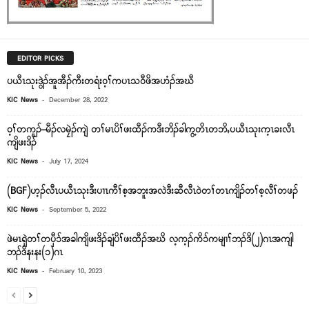
EDITOR PICKS
ပယီၤသုးဒွဲၣ်အူအီၣ်ကီးတရံး၀့ၢ်ကပၤသ၀ီဖိအဟံၣ်အဃီ
-
KIC News
December 28, 2022
ဝ့ၢ်တကူၣ်–မီၣ်လမၠဲၣ်ကျဲ တၢ်မၤပိၢ်ဖးထီၣ်ကဒီးဘိၣ်ခါကွ့တိၤတဘိႇပယီၤသုးက့ၤခးလီၤ
ကျိဖးဒိၣ်
-
KIC News
July 17, 2024
(BGF)ဟ့ၣ်လီၤပယီၤသုးဒီးပၢၤကီၢ်စ့အဘူးအလဲဒီးဆီလီၤ၀ဲတၢ်တၤကျိၣ်တၢ်စ့လီၢ်တဖၣ်
-
KIC News
September 5, 2022
ဖဲမၤရှဲတၢ်တၦီ၁်အခါကျိဖးဒိၣ်ချံပိၢ်ဖးထီၣ်အဃိ လ့က့ၣ်ကိ၁်ကမျၢၢ်ဘၣ်ဒိ(၂)ဂၤအကျါ
ဘၣ်ဒိနးနး(၁)ဂၤ
-
KIC News
February 10, 2023