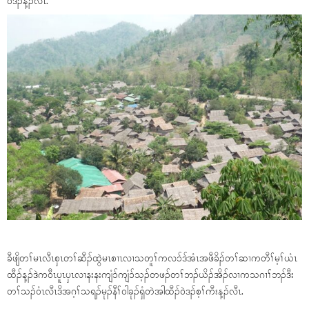
ဝဲဒၣ်န့ၣ်လီၤ.
ခီဖျိတၢ်မၤလီၤစှၤတၢ်ဆီၣ်ထွဲမၤစၢၤလၢသတူၢ်ကလၥ်ဒ်အံၤအဖီခိၣ်တၢ်ဆၢကတီၢ်မ့ၢ်ယံၤ
ထီၣ်န့ၣ်ဒဲကဝီၤပူၤပှၤလၢနးနးကျံၥ်ကျံၥ်သ့ၣ်တဖၣ်တၢ်ဘၣ်ယိၣ်အိၣ်လၢကသဂၢၢ်ဘၣ်ဒီး
တၢ်သၣ်ဝံၤလီၤဒိအဂ့ၢ်သရၣ်မုၣ်နီၢ်ဝါခုၣ်ရှံတဲအါထီၣ်ဝဲဒၣ်စ့ၢ်ကီးန့ၣ်လီၤ.