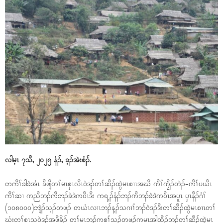
လါမ့ၤ ၇သီ, ၂၀၂၅ နံၣ်, ခ့ၣ်အဲးစံၣ်.
တကီၢ်ခါခဲအံၤ ခီဖျိတၢ်မၤစှၤလီၤဝဲဒၣ်တၢ်ဆီၣ်ထွဲမၤစၢၤအဃိ ကီၢ်ကၠီၣ်တဲၣ်-ကီၢ်ပယီၤ
ကီၢ်ဆၢ ကညီဘၣ်ကီဘၣ်ခဲဒဲကဝီၤဒီး ကရ့ၣ်နံၣ်ဘၣ်ကီဘၣ်ခဲဒဲကဝီၤအပူၤ ပှၤနီၣ်ဂံၢ်
(၁၀၈၀၀၀)ဘျဲၣ်သ့ၣ်တဖၣ် တယံၤလၢၤဘၣ်န့ၣ်သဂၢၢ်ဘၣ်ဝဲဒၣ်ဒီးတၢ်ဆီၣ်ထွဲမၤစၢၤတၢ်
ဃံးတၢ်စ့ၤသ့ဝဲဒၣ်အဖီခိၣ် တၢ်မၤဘူၣ်ကစၢ်သ့ၣ်တဖၣ်ကမၤအါထီၣ်ဘၣ်တၢ်ဆီၣ်ထွဲမၤ