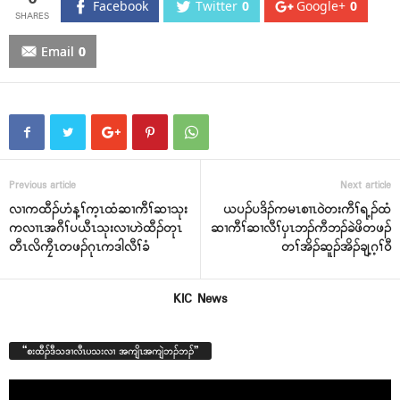
Facebook
Twitter
0
Google+
0
Email
0
Previous article
Next article
လၢကထီၣ်ဟံန့ၢ်က့ၤထံဆၢကီၢ်ဆၢသုး
ယပၣ်ပဒိၣ်ကမၤစၢၤဝဲတးကီၢ်ရ့ၣ်ထံ
ကလၢၤအဂီၢ်ပယီၤသုးလၢဟဲထီၣ်တုၤ
ဆၢကီၢ်ဆၢလီၢ်ပှၤဘၣ်ကီဘၣ်ခဲဖိတဖၣ်
တီၤလိကၠီၤတဖၣ်ဂုၤကဒါလီၢ်ခံ
တၢ်အိၣ်ဆူၣ်အိၣ်ချ့ဂ့ၢ်ဝီ
KIC News
“စးထီၣ်ဒီသဒၢလီၤပသးလၢ အကျိၤအကျဲဘၣ်ဘၣ်”
Video