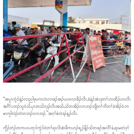
“အပူၤကွံၥ်နံၣ်လၢညါဒုပကလဲၤလၢဖၣ်အၣ်ပဟးလၢခီၣ်လီၤ.ခဲနံၣ်အံၤဒုတၢ်ဟးထီၣ်ဟးလီၤ
အဂီၢ်ပဘၣ်သူဝဲသိ,ပှၤဒၢးသိလ့ၣ်လီၤအဃိ,သိတအိၣ်လၢၤဘၣ်ဘျီတၢ်ကီတၢ်ခဲအိၣ်ဝဲ.က
မၤကၠါလဲၣ်တဲတဘၣ်လၢၤဘၣ်.”အဂ့ၢ်စံးဝဲဒၣ်န့ၣ်လီၤ.
ကၠီၣ်တဲၣ်တကပၤပတုၥ်ကွံၥ်ဝဲတၢ်ရၤလီၤစဲးဖီကဟၣ်ရ့ၣ်နီၣ်သိတဖၣ်အလီၢ်ခံ,ရၤမတံဝ့ၢ်