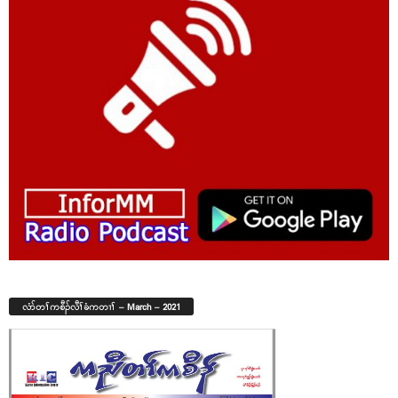
လံာ်တၢ်ကစီၣ်လီၢ်ခံကတၢၢ် – March – 2021