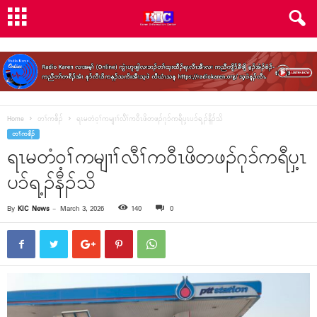
Home
တၢ်ကစီၣ်
ရၤမတံဝ့ၢ်ကမျၢၢ်လီၢ်ကဝီၤဖိတဖၣ်ဂုၥ်ကရီပှ့ၤပၥ်ရ့ၣ်နီၣ်သိ
တၢ်ကစီၣ်
ရၤမတံဝ့ၢ်ကမျၢၢ်လီၢ်ကဝီၤဖိတဖၣ်ဂုၥ်ကရီပှ့ၤ
ပၥ်ရ့ၣ်နီၣ်သိ
By
KIC News
-
March 3, 2026
140
0