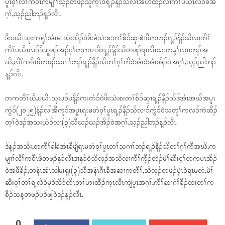
ပူၤဝ့ၢ်လီၢ်ကဝီၤကမျၢၢ်သ့ၣ်တဖၣ်သူက့ၤဝဲရ့ၣ်နီၣ်သိလၢအဟဲထီၣ်လၢကီၢ်ပယီၤလၥ်ခီအ
ဂ့ၢ်,သ့ၣ်ညါဘၣ်န့ၣ်လီၤ.
ဒီးပယီၤသုးကရူၢ်အံၤမၤဃံးထီၣ်ဝဲဖိးမံသဲးစးတၢ်စိၥ်ဆှၢစဲးဖီကဟၣ်ရ့ၣ်နီၣ်သိလၢကီၢ်
ကီၢ်ပယီၤလၥ်ခီဆူဖၣ်အၣ်ဝ့ၢ်တကပၤဒီးရ့ၣ်နီၣ်သိတဖၣ်ရၤလီၤသးတန့ၢ်လၢၤဘၣ်အ
ဃိ,လီၢ်ကဝီၤဖိတဖၣ်သဂၢၢ်ဘၣ်ရ့ၣ်နီၣ်သိတၢ်ဂ့ၢ်ကီခဲအံၤခဲအံၤအိၣ်ဝဲအဂ့ၢ်,သ့ၣ်ညါဘၣ်
န့ၣ်လီၤ.
တကတီၢ်ဃီ,ပယီၤသုးပၥ်ပနီၣ်ကးတံၥ်ဝဲဖိးသဲးစးတၢ်စိၥ်ဆှၢရ့ၣ်နီၣ်သိဒ်အံၤအဃိအပူၤ
ကွံၥ်(၂၀၂၅)နံၣ်လါအီကူၥ်အပူၤရၤမတံဝ့ၢ်ပူၤရ့ၣ်နီၣ်သိလၢၥ်ကွံၥ်ဝဲသတူၢ်ကလၥ်ကဲထီၣ်
တ့ၢ်ဝဲဒၣ်အသးယံၥ်လၢ(၃)သီဃၣ်ဃၣ်အိၣ်ဝဲအဂ့ၢ်,သ့ၣ်ညါဘၣ်န့ၣ်လီၤ.
ဒ်န့ၣ်အသိး,တကီၢ်ခါခဲအံၤခီဖျိရၤမတံဝ့ၢ်ပူၤတၢ်သဂၢၢ်ဘၣ်ရ့ၣ်နီၣ်သိတၢ်ဂ့ၢ်ကီအဃိ,က
မျၢၢ်လီၢ်ကဝီၤဖိတဖၣ်နုၥ်လီၤဒၢနုၥ်ဝဲသိလ့ၣ်အသိလၢကီၢ်ကၠီၣ်တဲၣ်မဲၢ်ဆီးဝ့ၢ်တကပၤအိၣ်
ဝဲအဖီခိၣ်,တနံၤအံၤလါမးရှး(၃)သီအနံၤဂီၤခီအဆၢကတီၢ်,သိလ့ၣ်တဖၣ်ပှဲၤဝဲရၤမတံ,မဲၢ်
ဆီးဝ့ၢ်တၢ်ရ့လိၥ်မုၥ်လိၥ်တိၤတၢ်ဟးထီၣ်က့ၤလီၤကျဲပူၤအဂ့ၢ်,ကီၢ်ဆၢဂံၢ်ခီၣ်ထံးတၢ်က
စီၣ်သန့တဖၣ်ပၥ်ဖျါဝဲဒၣ်န့ၣ်လီၤ.
0