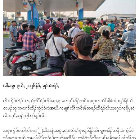
လါမးရှး ၃သီ, ၂၀၂၆နံၣ်, ခ့ၣ်အဲးစံၣ်,
ကီၢ်ကၠီၣ်တဲၣ်-ကညီကီၢ်စဲၣ်ကီၢ်ဆၢ,ရၤမတံဝ့ၢ်ဟီၣ်ကဝီၤအပူၤတကီၢ်ခါခဲအံၤရ့ၣ်နီၣ်သိ
တဖၣ်ဘူးကလၢၥ်ထီၣ်ကွံၥ်ဝဲလံအဃိ,ကမျၢၢ်လီၢ်ကဝီၤဖိတဖၣ်ဆီရဲၣ်လီၤသးဂုၥ်ကရီပှ့ၤဝဲ
သိအဂ့ၢ်,သ့ၣ်ညါဘၣ်န့ၣ်လီၤ.
အပူၤကွံၥ်မဟါလါမးရှး(၂)သီအနံၤအပူၤ,ရၤမတံဝ့ၢ်ပူၤရ့ၣ်နီၣ်သိကျးဖးဒိၣ်တနီၤပံးကွံၥ်ဝဲ
ဒၣ်အသးအဃိ,ကမျၢၢ်လီၢ်ကဝီၤဖိတဖၣ်စးထီၣ်ပှ့ၤကရီဝဲဒၣ်သိလၢမုၢ်နၤခီအဂ့ၢ်,ဝ့ၢ်လီၢ်က