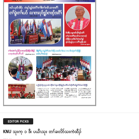
EDITOR PICKS
KNU သုးက့ ၁ ဒီး ပယီၤသုး တၢ်ခးလိာ်သးကဲထီၣ်