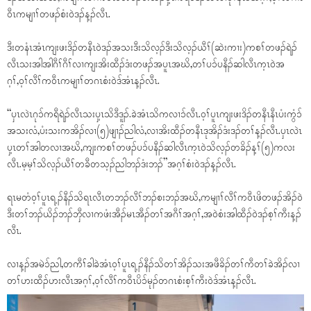
ဝီၤကမျၢၢ်တဖၣ်စံးဝဲဒၣ်န့ၣ်လီၤ.
ဒီးတနံၤအံၤကျးဖးဒိၣ်တနီၤဝဲဒၣ်အသးဒီးသိလ့ၣ်ဒီးသိလ့ၣ်ယီၢ်(ဆဲးကၢး)ကစၢ်တဖၣ်ရဲၣ်
လီၤသးအါအါဂီၢ်ဂီၢ်လၢကျးအိးထီၣ်ဒံးတဖၣ်အပူၤအဃိ,တၢ်ပၥ်ပနီၣ်ဆါလီၤက့ၤဝဲအ
ဂ့ၢ်,ဝ့ၢ်လီၢ်ကဝီၤကမျၢၢ်တဂၤစံးဝဲဒ်အံၤန့ၣ်လီၤ.
“ပှၤလဲၤဂုၥ်ကရီရဲၣ်လီၤသးပှ့ၤသိဒီဒူၣ်.ခဲအံၤသိကလၢၥ်လီၤ.ဝ့ၢ်ပူၤကျးဖးဒိၣ်တနီၤနီၤပံးကွံၥ်
အသးလံ,ပံးသးကအိၣ်လၢ(၅)ဖျၢၣ်ညါလံ,လၢအိးထီၣ်တနီၤဒုအိၣ်ဒံးဒၣ်တၢ်န့ၣ်လီၤ.ပှၤလဲၤ
ပှ့ၤတၢ်အါတလၢအဃိ,ကျးကစၢ်တဖၣ်ပၥ်ပနီၣ်ဆါလီၤက့ၤဝဲသိလ့ၣ်တခိၣ်န့ၢ်(၅)ကလး
လီၤ.မ့မ့ၢ်သိလ့ၣ်ယီၢ်တခီတသ့ၣ်ညါဘၣ်ဒံးဘၣ်”အဂ့ၢ်စံးဝဲဒၣ်န့ၣ်လီၤ.
ရၤမတံဝ့ၢ်ပူၤရ့ၣ်နီၣ်သိရၤလီၤတဘၣ်လီၢ်ဘၣ်စးဘၣ်အဃိ,ကမျၢၢ်လီၢ်ကဝီၤဖိတဖၣ်အိၣ်ဝဲ
ဒီးတၢ်ဘၣ်ယိၣ်ဘၣ်ဘှီလၢကဖံးအီၣ်မၤအီၣ်တၢ်အဂီၢ်အဂ့ၢ်,အဝဲစံးအါထီၣ်ဝဲဒၣ်စ့ၢ်ကီးန့ၣ်
လီၤ.
လၢန့ၣ်အမဲၥ်ညါ,တကီၢ်ခါခဲအံၤဝ့ၢ်ပူၤရ့ၣ်နီၣ်သိတၢ်အိၣ်သးအဖီခိၣ်တၢ်ကီတၢ်ခဲအိၣ်လၢ
တၢ်ဟးထီၣ်ဟးလီၤအဂ့ၢ်,ဝ့ၢ်လီၢ်ကဝီၤပိၥ်မုၣ်တဂၤစံးစ့ၢ်ကီးဝဲဒ်အံၤန့ၣ်လီၤ.