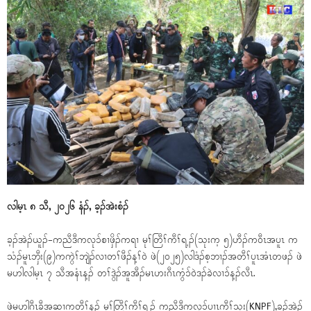
လါမ့ၤ ၈ သီ, ၂၀၂၆ နံၣ်, ခ့ၣ်အဲးစံၣ်
ခ့ၣ်အဲၣ်ယူၣ်-ကညီဒီကလုၥ်စၢဖှိၣ်ကရၢ မုၢ်တြီၢ်ကီၢ်ရ့ၣ်(သုးက့ ၅)ဟီၣ်ကဝီၤအပူၤ က
သံၣ်မူၤဘှီး(၉)ကကွဲၢ်ဘျဲၣ်လၢတၢ်ဖီၣ်န့ၢ်ဝဲ ဖဲ(၂၀၂၅)လါဒံၣ်စ့ဘၢၣ်အတီၢ်ပူၤအံၤတဖၣ် ဖဲ
မဟါလါမ့ၤ ၇ သီအနံၤန့ၣ် တၢ်ဒွဲၣ်အူအီၣ်မၤဟးဂီၤကွံၥ်ဝဲဒၣ်ခဲလၢၥ်န့ၣ်လီၤ.
ဖဲမဟါဂီၤခီအဆၢကတီၢ်န့ၣ် မုၢ်တြီၢ်ကီၢ်ရ့ၣ် ကညီဒီကလုၥ်ပၢၤကီၢ်သုး(KNPF),ခ့ၣ်အဲၣ်