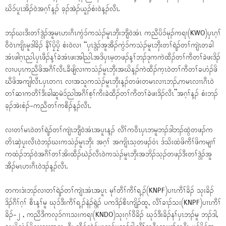
ဃိၥ်ပူၤအိၣ်ဝဲအဂ့ၢ်န့ၣ် ခ့ၣ်အဲၣ်ယူၣ်စံးဝဲန့ၣ်လီၤ.
ဘၣ်ဃးဒီးတၢ်ဒွဲၣ်အူမၤဟးဂီၤကွံၥ်ကသံၣ်မူၤဘှီးဘျီဝဲအံၤ ကညီပိၥ်မုၣ်ကရၢ(KWO)ပှၤဂ့ၢ်
ဝီဝဲၤကျိၤမူဒါခိၣ် နီၢ်ပၠိပၠိ စံးဝဲလၢ “ပှၤဒွဲၣ်အူအီၣ်ကွံၥ်ကသံၣ်မူၤဘှီးတၢ်ရဲၣ်တၢ်ကျဲၤတခါ
အံၤဖါဂ့ၤညါ.ပှၤဖီၣ်န့ၢ်ခဲအံၤဖးအါညါ.အဒိပှၤမ့တဖၣ်န့ၢ်ဘၣ်ဒုကကဲထီၣ်တၢ်ကီတၢ်ခဲဖးဒိၣ်
လၢပပှၤကညီဖိအဂီၢ်လီၤ.ခီဖျိလၢကသံၣ်မူၤဘှီးအဃိန့ၣ်ကဲထီၣ်က့ၤဝဲတၢ်ကီတၢ်ခဟံၣ်ဖိ
ဃီဖိအကျါလီၤ.ပှၤတဂၤ လၢအသူကသံၣ်မူၤဘှီးန့ၣ်တဖံးတမၤလၢၤဘၣ်,ကမၤလၢၤဂီၤဝဲ
တၢ်ဆၢကတီၢ်ဒီးခါဆူမဲၥ်ညါအဂီၢ်စ့ၢ်ကီးခဲထီၣ်တၢ်ကီတၢ်ခဲဖးဒိၣ်လီၤ”အဂ့ၢ်န့ၣ် စံးဘၣ်
ခ့ၣ်အဲးစံၣ်-ကညီတၢ်ကစီၣ်န့ၣ်လီၤ.
လၢတၢ်မၤဝဲတၢ်ရဲၣ်တၢ်ကျဲၤဘျီဝဲအံၤအပူၤန့ၣ် လီၢ်ကဝီၤပှၤဘမူဘၣ်ဒါဘၣ်ထွဲတဖၣ်က
တိၤဆှဲပၠးလီၤဝဲဘၣ်ဃးကသံၣ်မူၤဘှီး အဂ့ၢ် အကျိၤသ့တဖၣ်ဝံၤ ဒ်သိးထံဖိကီၢ်ဖိကမျၢၢ်
ကထံၣ်ဘၣ်ဝဲအဂီၢ်တၢ်အိးထီၣ်ဃဲၣ်လီၤဝဲကသံၣ်မူၤဘှီးအဘိၣ်သ့ၣ်တဖၣ်ဒီးတၢ်ဒွဲၣ်အူ
အီၣ်မၤဟးဂီၤဝဲဒၣ်န့ၣ်လီၤ.
တကးဒံးဘၣ်လၢတၢ်ရဲၣ်တၢ်ကျဲၤအံၤအပူၤ မုၢ်တီၢ်ကီၢ်ရ့ၣ်(KNPF)ပၢၤကီၢ်ခိၣ် သုးခိၣ်
ဒိၣ်ဂီၢ်ဂ့ၢ် စီၤန့ၢ်မူ ဃုၥ်ဒီးကီၢ်ရ့ၣ်နဲၣ်ရွဲၣ် ပကဒိၣ်စီၤကျိၣ်ထူ, လီၢ်ခၢၣ်သး(KNPF)ပၢၤကီၢ်
ခိၣ်-၂ , ကညီဒီကလုၥ်ဂၢၤသးကရၢ(KNDO)သုးဂ့ၢ်ဝီခိၣ် ဃုၥ်ဒီးခိၣ်နၢ်ပှၤဘၣ်မူ ဘၣ်ဒါ,