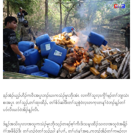
ခ့ၣ်အဲၣ်ယူၣ်ဟီၣ်ကဝီၤအပူၤဘၣ်ဃးကသံၣ်မူၤဘှီးအံၤ လၢကီၢ်သူလ့ၤကွီၢ်မ့ၣ်တၢ်ဘျၢသဲး
စးအပူၤ တၢ်သူၣ်,တၢ်ထုးထီၣ်, တၢ်စိၥ်ဆါဒီးတၢ်သူစွဲဝဲလ့ၤတက့ၤတန့ၢ်ဝဲဘၣ်န့ၣ်တၢ်
ပၥ်လီၤဃၥ်ဝဲအိၣ်န့ၣ်လီၤ.
ဒ်န့ၣ်အသိးပှၤလၢအသူကသံၣ်မူၤဘှီးသ့ၣ်တဖၣ်စ့ၢ်ကီးဒိးသန့ၤထီၣ်သးလၢအသူဝဲအနီၣ်
ဂံၢ်အဖီခိၣ်ဒီး တၢ်ဟ့ၣ်ဝဲတၢ်သ့ၣ်ညါ နၢ်ပၢၢ်, တၢ်ဟံန့ၢ်အရ့,ကဘၣ်အိၣ်တၢ်ကမၣ်လၢ