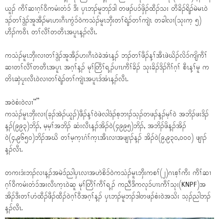
ယူၣ် ကီၢ်ဆၢဂ့ၢ်ဝီကမံးတံၥ် ဒီး ပှၤဘၣ်မူဘၣ်ဒါ တဖၣ်ပၥ်ဖှိၣ်ထီၣ်သး တီခိၣ်ရိၣ်မဲမၤဝဲ
ဒၣ်တၢ်ဒွဲၣ်အူအီၣ်မၤဟးဂီၤကွံၥ်ဝဲကသံၣ်မူၤဘှီးတၢ်ရဲၣ်တၢ်ကျဲၤ တခါလၢ(သုးက့ ၅)
ဟီၣ်ကဝီၤ တၢ်လီၢ်တတီၤအပူၤန့ၣ်လီၤ.
ကသံၣ်မူၤဘှီးလၢတၢ်ဒွဲၣ်အူအီၣ်ဟးဂီၤဝဲခဲအံၤန့ၣ် ဘၣ်တၢ်ဖီၣ်န့ၢ်အီၤဖဲဃိၣ်လိၥ်ကျိကီၢ်
ဆၢတၢ်လီၢ်တတီၤအပူၤ အဂ့ၢ်န့ၣ် မုၢ်တြီၢ်ရ့ၣ်ပၢၤကီၢ်ခိၣ် သုးခိၣ်ဒိၣ်ဂီၢ်ဂ့ၢ် စီၤန့ၢ်မူ က
တိၤဆှဲပၠးလီၤဝဲလၢတၢ်ရဲၣ်တၢ်ကျဲၤအပူၤဒ်အံၤန့ၣ်လီၤ.
အဝဲစံးဝဲလၢ“”
ကသံၣ်မူၤဘှီးလၢ(ခ့ၣ်အဲၣ်ယူၣ်)ဖီၣ်န့ၢ်ဝဲဖဲလါဒံၣ်စ့ဘၢၣ်သ့ၣ်တဖၣ်န့ၣ်မ့ၢ်ဝဲ အဘိၣ်ဖးဒိၣ်
န့ၣ်(၉၉၃)ဘိၣ်, မ့မ့ၢ်အဘိၣ် ဆံးလီၤန့ၣ်အိၣ်ဝဲ(၄၉၉၅)ဘိၣ်, အဘိၣ်ဖိန့ၣ်အိၣ်
ဝဲ(၄,၉၆၅၀)ဘိၣ်အဃိ တၢ်မ့က့ၤဂံၢ်က့ၤအီၤလၢအဖျၢၣ်န့ၣ် အိၣ်ဝဲ(၉,၉၃၀,၀၀၀) ဖျၢၣ်
န့ၣ်လီၤ.
တကးဒံးဘၣ်လၢန့ၣ်အမဲၥ်ညါပှၤလၢအဟဲစိၥ်ဝဲကသံၣ်မူၤဘှီးကစၢ်(၂)ဂၤစ့ၢ်ကီး ကီၢ်ဆၢ
ဂ့ၢ်ဝီကမံးတံၥ်အးလီၤက့ၤဝဲဆူ မုၢ်တြီၢ်ကီၢ်ရ့ၣ် ကညီဲဒီကလုၥ်ပၢၤကီၢ်သုး(KNPF)အ
အိၣ်ဒီးတၢ်ဟံထီၣ်ဖီၣ်ထီၣ်ဝဲဂ့ၢ်ဝီအဂ့ၢ်န့ၣ် ပှၤဘၣ်မူဘၣ်ဒါတဖၣ်စံးဝဲအသိး သ့ၣ်ညါဘၣ်
န့ၣ်လီၤ.