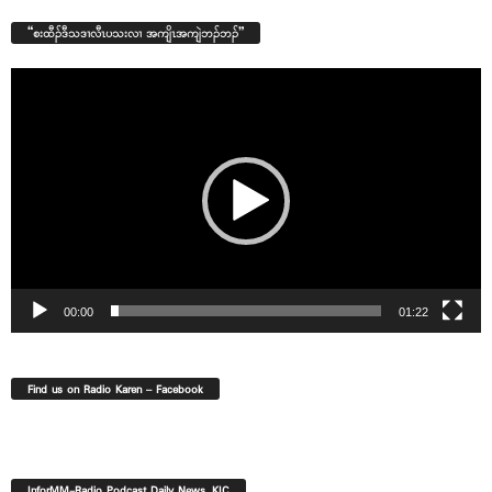
“စးထီၣ်ဒီသဒၢလီၤပသးလၢ အကျိၤအကျဲဘၣ်ဘၣ်”
Video
Player
00:00
01:22
Find us on Radio Karen – Facebook
InforMM-Radio Podcast Daily News. KIC