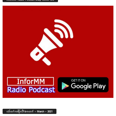
လံာ်တၢ်ကစီၣ်လီၢ်ခံကတၢၢ် – March – 2021