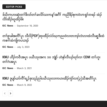
EDITOR PICKS
ဒ်သိးကဟးဆှဲးတၢ်ဖီလာ်တၢ်ခးလိာ်သးကန့ၢ်အဂီၢ် ကညီဖီၣ်စုက၀ဲၤကရူၢ်တဖၣ် ထံၣ်
လိာ်ထိၣ်ဃူထိၣ်ဖိး
-
KIC News
September 16, 2020
တၢ်စူၤခါအတီၢ်ပူၤ လီလိ(PDF)ထုးထီၣ်လံ၁်ဃ့ကညး၀ဲလၢတဘၣ်လဲၤလၢထံလီၤဆှူဒီးထံ
ကစၢၢ်ထံကျိကပၤဘၣ်
-
KIC News
July 3, 2023
KNU ဟီၣ်က၀ီၤအပူၤ ပယီၤသုးအဂၤ ၁၀ ဘျဲၣ် ဟဲနုာ်လီၤပၣ်ဃုာ်လၢ CDM တၢ်ဟူး
တၢ်ဂဲၤအပူၤ
-
KIC News
March 3, 2021
KNU ဒူပျာ်ယာ်ကီၢ်ရ့ၣ်ဒုးသ့ၣ်ညါပယီၤသုးလၢကဟးထီၣ်ကွံာ်လၢ(၃)သီအတီၢ်ပူၤ
-
KIC News
March 9, 2022