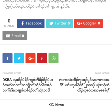
သုးဖိသံၣ်ဖိလၢလၢအဂၤ, ဒီး ကၠီၣ်တဲၣ်ပှၤဘၣ်မူဘၣ်ဒါ,လီၢ်ကဝီၤကမျၢၢ်တနီၤ ပၥ်ဖှိၣ်အ
ဂၤ(၅၀)ဃၣ်ဃၣ်ဟဲထီၣ်ဝဲ တၢ်ရဲၣ်တၢ်ကျဲၤ အံၤန့ၣ်လီၤ.
0
Facebook
Twitter
0
Google+
0
Email
0
Previous article
Next article
DKBA သုးရိၣ်မဲခိၣ်ကျၢၢ်တီခိၣ်ရိၣ်မဲမၤ
လၢကလဲၤထီၣ်လူၤဖၣ်ပူၣ်သုးကလၢၤအ
ဝဲအဆိကတၢၢ်တဘျီတၢ်ထံၣ်လိၥ်အိၣ်
ဂီၢ်ပယီၤသုးနီၣ်ဂံၢ်(၂၀၀၀)ဃၣ်ဃၣ်ဟဲ
သကိးဒီးကမျၢၢ်တၢ်ရဲၣ်တၢ်ကျဲၤတခါ
ထီၣ်တုၤဝဲလၢကမၤမိၢ်ဝ့ၢ်
KIC News