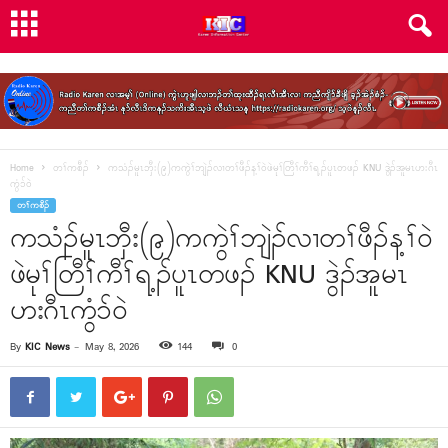
Home
တၢ်ကစီၣ်
ကသံၣ်မူၤဘှီး(၉)ကကွဲၢ်ဘျဲၣ်လၢတၢ်ဖီၣ်န့ၢ်ဝဲဖဲမုၢ်တြီၢ်ကီၢ်ရ့ၣ်ပူၤတဖၣ် KNU ဒွဲၣ်အူမၤဟးဂီၤ
ကွံၥ်ဝဲ
တၢ်ကစီၣ်
ကသံၣ်မူၤဘှီး(၉)ကကွဲၢ်ဘျဲၣ်လၢတၢ်ဖီၣ်န့ၢ်ဝဲ
ဖဲမုၢ်တြီၢ်ကီၢ်ရ့ၣ်ပူၤတဖၣ် KNU ဒွဲၣ်အူမၤ
ဟးဂီၤကွံၥ်ဝဲ
By
KIC News
-
May 8, 2026
144
0