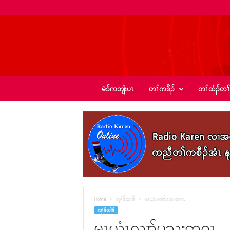
ခ့
မဲၥ်ကဘျံးပၤ
တၢ်ကစီၣ်
တၢ်ထံၣ်တၢ
ၣ်
အဲ
း
စံ
ၣ်
–
K
I
C
N
e
Home
လုၢ်ဖိထါဖိ
မၤယံၤလၢာ်ပသးတဂ့ၤ
w
လုၢ်ဖိထါဖိ
s
မၤယံၤလၢာ်ပသးတဂ့ၤ