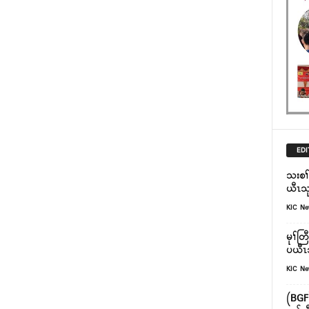
EDI
သးစၢ
ယီၤသု
KIC N
မုၢ်တ
ပယီၤ
KIC N
(BGF