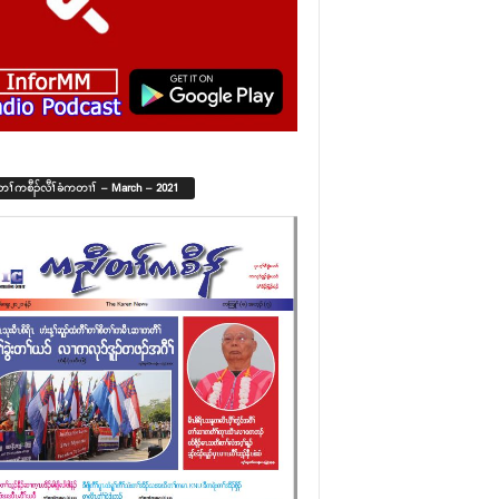
်တၢ်ကစီၣ်လီၢ်ခံကတၢၢ် – March – 2021