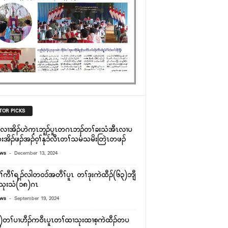
TOR PICKS
်လၢအိၣ်ဟဲက့ၤဘူၣ်ပူၤတဂၤဘၣ်တၢ်ခးသံအီၤလၢပ
းအိၣ်ဖၣ်အၣ်၀့ၢ်နုၥ်လီၤတၢ်သမံသမိးတြဲၤတဖၣ်
-
ews
December 13, 2024
ြီၢ်ကီၢ်ရ့ၣ်လါတဝၥ်အတီၢ်ပူၤ တၢ်ဒုးကဲထီၣ်(၆၃)ဘျီ
သုးသံ(၁၈)ဂၤ
-
ews
September 19, 2024
)တၢ်ပၢဟီၣ်က၀ီၤပူၤတၢ်ထၢသုးထၢစ့ကဲထီၣ်တပ