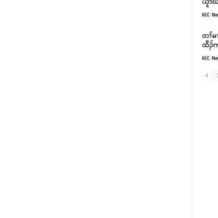
ယူာ်ဃ
KIC N
တၢ်မၤ
ထီၣ်
KIC N