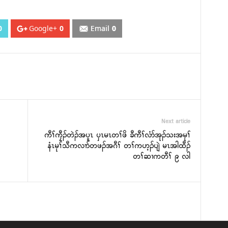
0
Google+
0
Email
0
Next article
ကီၢ်ကၠီၣ်တဲၣ်အပူၤ ၦၤမၤတၢ်ဖိ ခီကီၢ်လံာ်အုၣ်သးအမုၢ်
နံၤမုၢ်သီကလၢာ်တဖၣ်အဂီၢ် တၢ်ကဟ့ၣ်ပျဲ မၤအါထီၣ်
တၢ်ဆၢကတီၢ် ၉ လါ