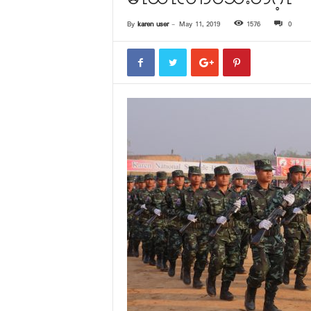
By
karen user
-
May 11, 2019
1576
0