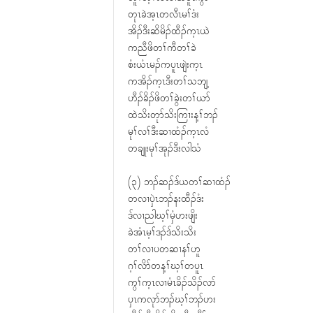
တုၤခဲအ့ၤတလီၤမၢ်ဒံး
အိၣ်ဒီးဆိမိၣ်ထီၣ်က့ၤယဲ
ကညီဖိတၢ်ကီတၢ်ခဲ
စံးယံၤမၣ်ကပူၤဖျဲးက့ၤ
ကအိၣ်က့ၤဒီးတၢ်သဘျ့
ဟီၣ်ခိၣ်ဖိတၢ်ခွဲးတၢ်ယာ်
ထဲသိးတုာ်သိးကြၢးန့ၢ်ဘၣ်
မုၢ်လၢ်ဒီးဆၢထံၣ်က့ၤလံ
တချုးမုၢ်အုၣ်ဒီးလါသံ
(၃) ဘၣ်ဆၣ်ဒ်ယတၢ်ဆၢထံၣ်
တလၢၦဲၤဘၣ်နးထီၣ်ဒံး
ဒ်လၢညါဃ့ၢ်မှံဟးဖျိး
ခဲအံၤမ့ၢ်ဒၣ်ဒ်သိးသိး
တၢ်လၢပတဆၢနၢ်ဟူ
ဂ့ၢ်လိာ်တန့ၢ်ဃ့ၢ်တပူၤ
ကွၢ်က့ၤလၢမံၤခိၣ်သိၣ်လာ်
ၦၤကလုာ်ဘၣ်ဃ့ၢ်ဘၣ်ဟး