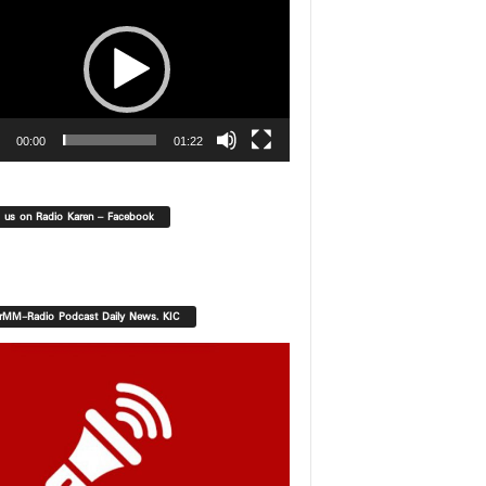
00:00
01:22
d us on Radio Karen – Facebook
orMM-Radio Podcast Daily News. KIC