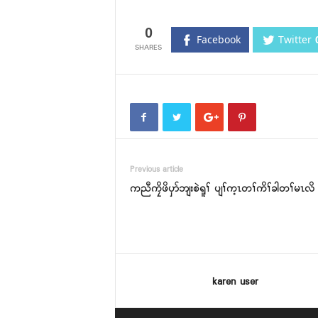
0
Facebook
Twitter
Previous article
ကညီကၠိဖိၦာ်ဘျးစဲရူၢ် ပျၢ်က့ၤတၢ်ကိၢ်ခါတၢ်မၤလိ
karen user