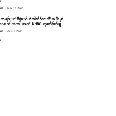
ီ
-
ews
May 12, 2022
ကမၣ်ၦၤဂ့ၢ်၀ီခွဲးယာ်ဟဲအါထီၣ်လၢကီၢ်ပယီၤမုၢ်
ကလံၤထံးတကပၤအဂ့ၢ် KHRG ထုးထီၣ်ပာ်ဖျါ
-
ews
April 1, 2022