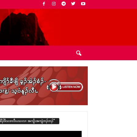
ထီၣ်ဒီသဒၢလီၤပသးလၢ အကျိၤအကျဲဘၣ်ဘၣ်”