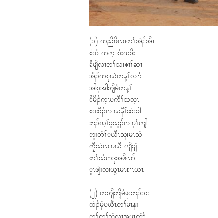
(၁) ကညီဖိလၢတၢ်အဲၣ်အီၤ
စံး၀ံၤကက့ၤစံးကဒီး
ခီဖျိလၢတၢ်သးစၢၢ်ဆၢ
အိၣ်ကစုယဲတန့ၢ်လၢာ်
အါစုအါဘျီမံတန့ၢ်
စိမိၣ်က့ၤပကီၢ်သလ့ၤ
စးထီၣ်လၢယနီၢ်ဆံးခါ
ဘၣ်ဃ့ၢ်ခူသူၣ်လၢၦၢ်ကျါ
ဘူးတံၢ်ပယီၤသုးမၤသံ
ကၠီသံလၢပယီၤကျိချံ
တၢ်သံကဒုအဖီလာ်
ပူၤဖျဲးလၢယွၤမၤစၢၤယၤ
(၂) တဘျီဘျီမံဖုးဘၣ်သး
ထံၣ်မှံပယီၤတၢ်မၤနး
တူၢ်တ့ၢ်လံလၢအပူၤကွံာ်