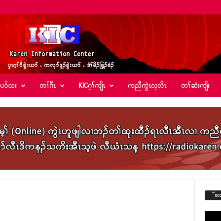
်ပၥ်သး
တၢ်ဂီၤ
KICဂ့ၢ်ကျိၤ
ကညီကွဲၤလ့လိၤ
တၢ်ဆဲးကျိး
“စး
Video