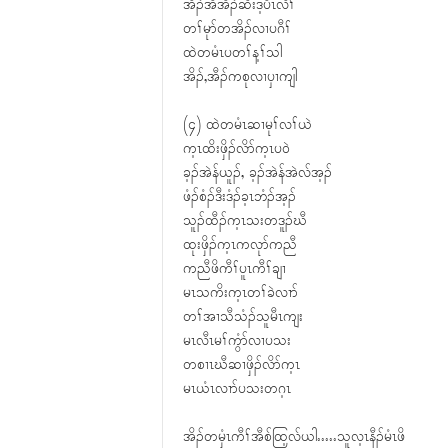
အီၣ်အီအိၣ်ဆိးဒ့ပီၤလီၢ်
တၢ်မုာ်တအိၣ်လၢပဂီၢ်
ထဲတမံၤပတၢ်န့ၢ်သါ
အိၣ်,အီၣ်ကစုလၢၦၢကျါ
(၄) ထဲတမံၤဆၢမုၢ်လၢ်ယဲ
က့ၤထိးဖှိၣ်လိာ်က့ၤပ၀ဲ
ခ့ၣ်အဲန်ယူၣ်, ခ့ၣ်အဲန်အဲလ်အ့ၣ်
ဖံၣ်စံၣ်ဒီးဒံၣ်ခ့ၤဘံၣ်အ့ၣ်
သူၣ်ထီၣ်က့ၤသးတဒူၣ်ဃီ
ထုးဖှိၣ်က့ၤကလုာ်ကညီ
ကညီဖိကီၢ်ပူၤကီၢ်ချၢ
မၤသကိးက့ၤတၢ်ခဲလၢာ်
တၢ်အၢသီသံၣ်သူမီၤကျး
မၤလီၤမၢ်ကွံာ်လၢပသး
တစၢၤဃီဆၢဖှိၣ်လိာ်က့ၤ
မၤယံၤလၢာ်ပသးတဂ့ၤ
အိၣ်တမှံၤကီၢ်အီစ်ထြ့လ်ယါႉႉႉႉႉသူလ့ၤနီၣ်မံၤဖိ