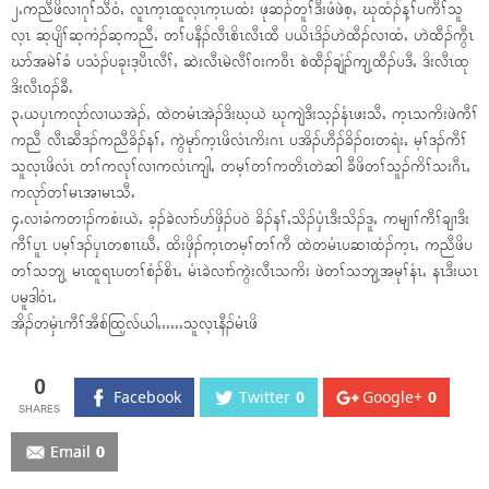
၂ႉကညီဖိလၢဂုၢ်သီ၀ံႇ လူၤက့ၤထူလ့ၤက့ၤပထံး ဖုဆၣ်တူၢ်ဒီးဖံဖဲစ့ႇ ဃုထံၣ်န့ၢ်ပကီၢ်သူ
လ့ၤ ဆ့ပျိၢ်ဆ့ကံၣ်ဆ့ကညီႇ တၢ်ပနီၣ်လီၤစိၤလီၤထီ ပယိၤဒိၣ်ဟဲထီၣ်လၢထံႇ ဟဲထီၣ်ကွီၤ
ဃာ်အမဲၢ်ခံ ပသံၣ်ပခုးဒ့ပီၤလီၢ်ႇ ဆဲးလီၤမဲလီၢ်၀းက၀ီၤ စဲထီၣ်ချံၣ်ကျ့ထီၣ်ပဒီႇ ဒိးလီၤထု
ဒိးလီၤ၀ၣ်ခီႉ
၃ႉယၦၤကလုာ်လၢယအဲၣ်ႇ ထဲတမံၤအဲၣ်ဒိးဃ့ယဲ ဃုကျဲဒီးသ့ၣ်နံၤဖးသီႇ က့ၤသကိးဖဲကီၢ်
ကညီ လီၤဆီဒၣ်ကညီခိၣ်နၢ်ႇ ကွဲမုာ်က့ၤဖိလံၤကိးဂၤ ပအိၣ်ဟီၣ်ခိၣ်၀းတရံးႇ မ့ၢ်ဒၣ်ကီၢ်
သူလ့ၤဖိလံၤ တၢ်ကလုၢ်လၢကလံၤကျါႇ တမ့ၢ်တၢ်ကတိၤတဲဆါ ခီဖိတၢ်သူၣ်ကိၢ်သးဂီၤႇ
ကလုာ်တၢ်မၤအၢမၤသီႉ
၄ႉလၢခံကတၢၣ်ကစံးယဲႇ ခ့ၣ်ခဲလၢာ်ပာ်ဖှိၣ်ပ၀ဲ ခိၣ်နၢ်ႇသိၣ်ၦံၤဒီးသိၣ်ဒူႇ ကမျၢၢ်ကီၢ်ချၢဒီး
ကီၢ်ပူၤ ပမ့ၢ်ဒၣ်ၦၤတစၢၤဃီႇ ထိးဖှိၣ်က့ၤတမ့ၢ်တၢ်ကီ ထဲတမံၤပဆၢထံၣ်က့ၤႇ ကညီဖိပ
တၢ်သဘျ့ မၤထူရၤပတၢ်စံၣ်စိၤႇ မံၤခဲလၢာ်ကွဲးလီၤသကိး ဖဲတၢ်သဘျ့အမုၢ်နံၤႇ နၤဒီးယၤ
ပမူဒါ၀ံၤႉ
အိၣ်တမှံၤကီၢ်အီစ်ထြ့လ်ယါႇႉႉႉႉႉသူလ့ၤနီၣ်မံၤဖိ
0
Facebook
Twitter
0
Google+
0
Email
0