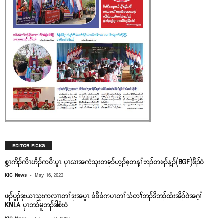
EDITOR PICKS
စွ့ၤကိၣ်ကိၤဟီၣ်က၀ီၤပူၤ ၦၤလၢအကဲသုးတမု၁်ဟ့ၣ်စ့တန့ၢ်ဘၣ်တဖၣ်န့ၣ်(BGF)ဖီၣ်၀ဲ
-
KIC News
May 16, 2023
ဖၣ်ပူၣ်ဒုးယၤသုးကလၢၤတၢ်ဒုးအပူၤ ခံခီခံကပၤတၢ်သံတၢ်ဘၣ်ဒိဘၣ်ထံးအိၣ်ဝဲအဂ့ၢ်
KNLA ပှၤဘၣ်မူဘၣ်ဒါစံးဝဲ
-