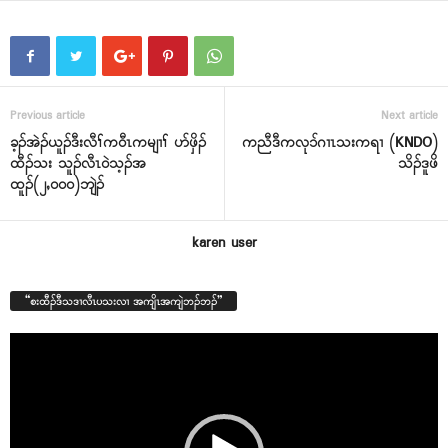
Previous article
Next article
ခ့ၣ်အဲၣ်ယူၣ်ဒီးလီၢ်က၀ီၤကမျၢၢ် ပာ်ဖှိၣ်
ကညီဒီကလု၁်ဂၢၤသးကရၢ (KNDO)
ထီၣ်သး သူၣ်လီၤ၀ဲသ့ၣ်အ
သိၣ်ဒူဖိ
ထူၣ်(၂ႇ၀၀၀)ဘျဲၣ်
karen user
“စးထီၣ်ဒီသဒၢလီၤပသးလၢ အကျိၤအကျဲဘၣ်ဘၣ်”
Video
Player