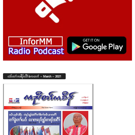
လံာ်တၢ်ကစီၣ်လီၢ်ခံကတၢၢ် – March – 2021