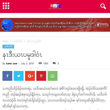
Home
လုၢ်ဖိထါဖိ
နၤဒီးယၤပမူဒါ၀ံၤ
လုၢ်ဖိထါဖိ
နၤဒီးယၤပမူဒါ၀ံၤ
By
karen user
-
July 2, 2019
1356
0
၁ႉကညီဟီၣ်ခိၣ်၀းတရံးႇ ပလီၤဖးယံၤတ့ၢ်မးလံ မံမီၢ်ဘၣ်ဒံးတဘျီဘျီႇ ထံၣ်လိာ်သးဖဲကီၢ်
ကညီ ဘၣ်ဆၣ်ဖဲဖုးသ့ၣ်နီၣ်က့ၤႇ သယုၢ်က့ၤနၤလၢာ်တသ့ ဒ်မှံၤၦၢ်တၢ်ကတိၤဒိႇ ပလီၤဂာ်
သပၢၤဒံၣ်ဖိ ကလံၤမုၢ်ထံဒိၣ်ဃိၣ်ယွၤႇ သပၢၤဟၢဖိဘၣ်သ့ၣ်ဖး မ့ၢ်တဃုထိးဖှိၣ်လိာ်က့ၤႇ
ထီဘိမ့ၢ်ဒၣ်သပၢၤက့ႉ