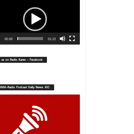
00:00
01:22
d us on Radio Karen – Facebook
orMM-Radio Podcast Daily News. KIC