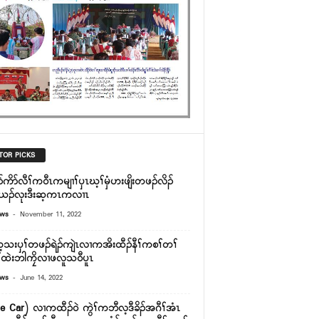
TOR PICKS
်ကိာ်လီၢ်က၀ီၤကမျၢၢ်ၦၤဃ့ၢ်မှံဟးဖျိးတဖၣ်လိၣ်
ဲယၣ်လုးဒီးဆ့ကၤကလၢၤ
-
ews
November 11, 2022
့သးၦၢ်တဖၣ်ရဲၣ်ကျဲၤလၢကအိးထီၣ်နီၢ်ကစၢ်တၢ်
ၢ်ထဲးဘါကၠိလၢဖလူသ၀ီပူၤ
-
ews
June 14, 2022
e Car) လၢကထီၣ်၀ဲ ကွဲၢ်ကဘီလ့ဒီခိၣ်အဂီၢ်အံၤ