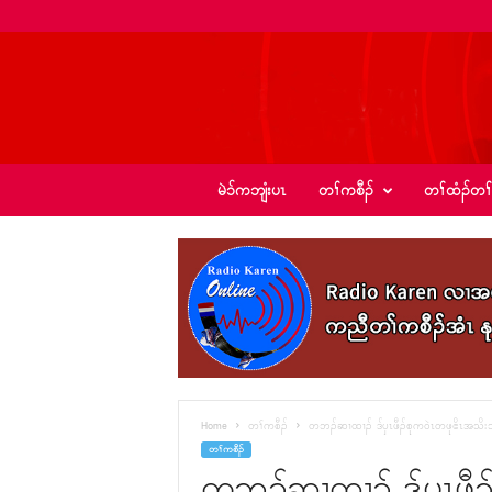
ခ့
မဲၥ်ကဘျံးပၤ
တၢ်ကစီၣ်
တၢ်ထံၣ်တၢ
ၣ်
အဲ
း
စံ
ၣ်
–
K
I
C
N
e
Home
တၢ်ကစီၣ်
တဘၣ်ဆၢထၢၣ် ဒ်ၦၤဖီၣ်စုက၀ဲၤတဖုဧိၤအသိးဘ
w
တၢ်ကစီၣ်
s
တဘၣ်ဆၢထၢၣ် ဒ်ၦၤဖီၣ