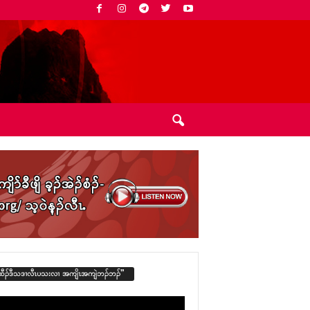
ထီၣ်ဒီသဒၢလီၤပသးလၢ အကျိၤအကျဲဘၣ်ဘၣ်”