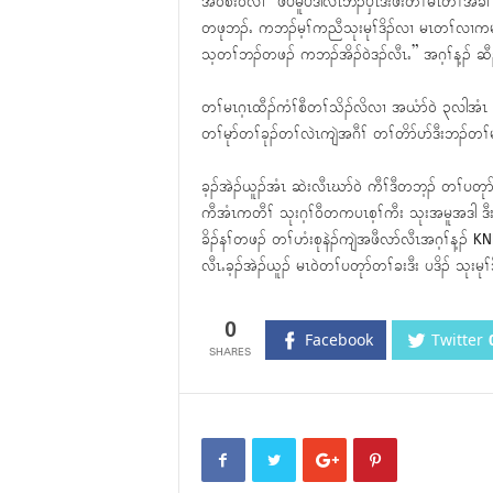
အ၀ဲစံး၀ဲလၢ “ဖဲပမူပဒါလီၤဘၣ်ၦၤဒီးဖံးတၢ်မၤတၢ်အခ
တဖုဘၣ်ႉ ကဘၣ်မ့ၢ်ကညီသုးမုၢ်ဒိၣ်လၢ မၤတၢ်လၢကမျ
သ့တၢ်ဘၣ်တဖၣ် ကဘၣ်အိၣ်၀ဲဒၣ်လီၤႉ” အဂ့ၢ်န့ၣ် ဆီၣ
တၢ်မၤဂ့ၤထီၣ်ကံၢ်စီတၢ်သိၣ်လိလၢ အယံာ်၀ဲ ၃လါအံၤ တၢ
တၢ်မုာ်တၢ်ခုၣ်တၢ်လဲၤကျဲအဂီၢ် တၢ်တိာ်ပာ်ဒီးဘၣ်တၢ်
ခ့ၣ်အဲၣ်ယူၣ်အံၤ ဆဲးလီၤဃာ်၀ဲ ကီၢ်ဒီတဘ့ၣ် တၢ်ပတုာ်
ကီအံၤကတီၢ် သုးဂ့ၢ်၀ီတကပၤစ့ၢ်ကီး သုးအမူအဒါ 
ခိၣ်နၢ်တဖၣ် တၢ်ဟံးစုနဲၣ်ကျဲအဖီလာ်လီၤအဂ့ၢ်န့ၣ် KN
လီၤႉခ့ၣ်အဲၣ်ယူၣ် မၤ၀ဲတၢ်ပတုာ်တၢ်ခးဒီး ပဒိၣ် သုးမ
0
Facebook
Twitter