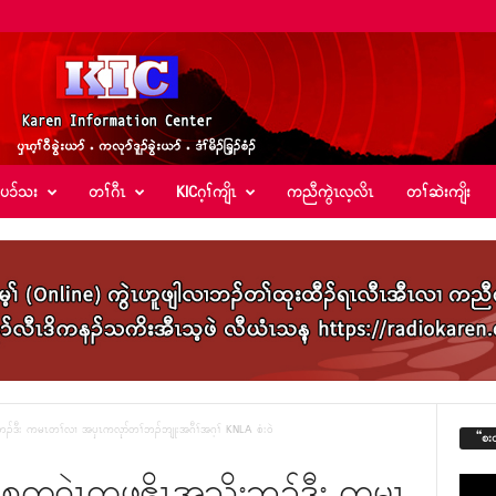
်ပၥ်သး
တၢ်ဂီၤ
KICဂ့ၢ်ကျိၤ
ကညီကွဲၤလ့လိၤ
တၢ်ဆဲးကျိး
ၣ်ဒီး ကမၤတၢ်လၢ အၦၤကလုာ်တၢ်ဘၣ်ဘျုးအဂီၢ်အဂ့ၢ် KNLA စံး၀ဲ
“စး
်စုက၀ဲၤတဖုဧိၤအသိးဘၣ်ဒီး ကမၤ
Video