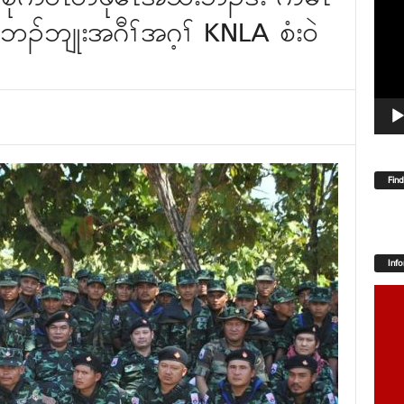
Player
်ဘျုးအဂီၢ်အဂ့ၢ် KNLA စံး၀ဲ
Fin
Inf