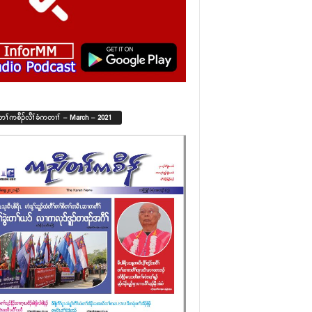
်တၢ်ကစီၣ်လီၢ်ခံကတၢၢ် – March – 2021