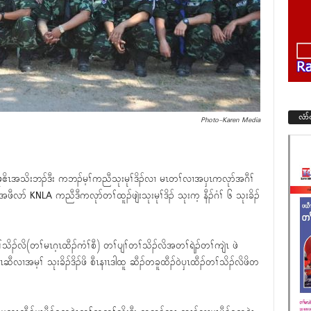
လံာ
Photo-Karen Media
ုဧိၤအသိးဘၣ်ဒီး ကဘၣ်မ့ၢ်ကညီသုးမုၢ်ဒိၣ်လၢ မၤတၢ်လၢအၦၤကလုာ်အဂီၢ်
ၤအဖီလာ် KNLA ကညီဒီကလုာ်တၢ်ထူၣ်ဖျဲးသုးမုၢ်ဒိၣ် သုးက့ နီၣ်ဂံၢ် ၆ သုးခိၣ်
်သိၣ်လိ(တၢ်မၤဂ့ၤထီၣ်ကံၢ်စီ) တၢ်ပျၢ်တၢ်သိၣ်လိအတၢ်ရဲၣ်တၢ်ကျဲၤ ဖဲ
ီၤဆီလၢအမ့ၢ် သုးခိၣ်ဒိၣ်ဖိ စီၤနၢၤဒါထူ ဆီၣ်တခူထီၣ်၀ဲၦၤထီၣ်တၢ်သိၣ်လိဖိတ