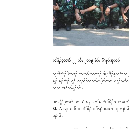
လါနိၣ်၀့ဘၢၣ် ၂၂ သီႇ ၂၀၁၉ နံၣ်ႇ စီၤမၠၣ်အူသၣ်
သုးဖိသံၣ်ဖိတဖၣ် တဘၣ်ဆၢထၢၣ် ဒ်ၦၤဖီၣ်စုက၀ဲၤတဖ
န့ၣ် ခ့ၣ်အဲၣ်ယူၣ်–ကညီဒီကလုာ်စၢဖှိၣ်ကရၢ စုဒုၣ်စုတီ
တဂၤ စံး၀ဲဒၣ်န့ၣ်လီၤႉ
ဖဲလါနိၣ်၀့ဘၢၣ် ၁၈ သီအနံၤ တၢ်မၤ၀ဲဂံၢ်ခီၣ်ထံးသုးတၢ
KNLA သုးက့ ၆ ၀ဲၤလီၢ်ခိၣ်သ့ၣ်န့ၣ် သုးက့ သုးရ့ၣ်လ
ဖၣ်လီၤႉ