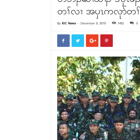
တၢ်လၢ အၦၤကလုာ်တၢ်ဘၣ
By
KIC News
-
December 9, 2019
1492
0