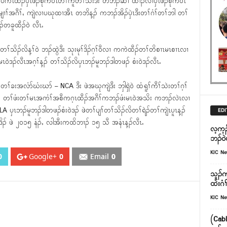
ါ ပကၤထီၣ်ၦၤဖီၣ်စုက၀ဲၤတၢ်ကူတၢ်သိးဒီး တဘၣ်ဆၢ ထၢၣ်လၢၦၤဖီၣ်စုက၀ဲၤ
ၢၢ်အဂီၢ်ႇ ကျဲလၢပဃုထၢအီၤ တဘိန့ၣ် ကဘၣ်အိၣ်ၦဲၤဒီးတၢ်ဂံၢ်တၢ်ဘါ တၢ်
်တခူထီၣ်၀ဲ လီၤႉ
်သိၣ်လိန့ၢ်၀ဲ ဘၣ်ထွဲဒီး သုးမုၢ်ဒိၣ်ဂ့ၢ်၀ီလၢ ကကဲထီၣ်တၢ်တိစၢၤမၤစၢၤလၢ
မၤ၀ဲဒၣ်လီၤအဂ့ၢ်န့ၣ် တၢ်သိၣ်လိၦၤဘၣ်မူဘၣ်ဒါတဖၣ် စံး၀ဲဒၣ်လီၤႉ
တၢ်ခးအလံာ်ဃံးဃာ် – NCA ဒီး ဖဲအဃုကျဲဒီး ဘှါရှဲ၀ဲ ထံရူၢ်ကီၢ်သဲးတၢ်ဂ့ၢ်
ဒီး တၢ်ဖံးတၢ်မၤအကံၢ်အစီကဂ့ၤထီၣ်အဂီၢ်ကဘၣ်ဖံးမၤ၀ဲအသိး ကဘၣ်လဲၤလၢ
LA ၦၤဘၣ်မူဘၣ်ဒါတဖၣ်စံး၀ဲဒၣ် ဖဲတၢ်ပျၢ်တၢ်သိၣ်လိတၢ်ရဲၣ်တၢ်ကျဲၤပူၤန့ၣ်
EDI
ုၢ်ဒိၣ် ဖဲ ၂၀၁၅ နံၣ်ႇ လါအီးကထိဘၢၣ် ၁၅ သီ အနံၤန့ၣ်လီၤႉ
လ့က့ၣ
ဘၣ်၀
KIC N
0
Google+
0
Email
0
သူၣ်က
ထဲးဂံ
KIC N
(Cabl