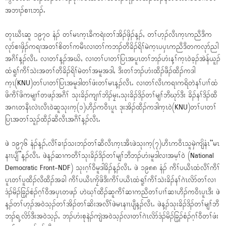
အဘၢၣ်စၢၤဘၣ်ႉ
တုၤဃီၤဆူ ၁၉၇၀ နံၣ် တၢ်မၤက့ၤခီကရဲးတၢ်အိၣ်ဖှိၣ်န့ၣ်ႇ တၢ်ဟ့ၣ်လီၤက့ၤကညီဒီက
လုာ်စၢဖှိၣ်ကရၢအတၢ်စိတၢ်ကမီၤလၢတၢ်ကဘၣ်တီခိၣ်ရိၢ်မဲက့ၤပၦၤကညီဒီတကလုာ်ညါ
အဂီၢ်န့ၣ်လီၤႉ လၢတၢ်န့ၣ်အဃိႇ လၢတၢ်ပၢတၢ်ပြၤအပူၤတၢ်ဘၣ်ဟံးန့ၢ်က့ၤ၀ဲခ့ၣ်အဲန်ယူၣ်
ထံရူၢ်ကီၢ်သဲးအတၢ်တီခိၣ်ရိၢ်မဲတၢ်အမူအဒါႇ ဒီးတၢ်ဘၣ်ဟံးထီၣ်ဖီၣ်ထီၣ်ကဒါ
က့ၤ(KNU)တၢ်ပၢတၢ်ပြၤအမူဒါတၢ်ဖံးတၢ်မၤန့ၣ်လီၤႉ လၢတၢ်လီၤကရၢကရိတဲနၢ်ပၢၢ်ထံ
ဖိကီၢ်ဖိကမျၢၢ်တဖၣ်အဂီၢ် သုးခိၣ်ကျၢၢ်ဘိၣ်မၠးႇသုးခိၣ်ဒိၣ်တၢ်မျၢ်ဘီဃုာ်ဒီး ခိၣ်နၢ်ဒိၣ်ထီ
အဂၤတနီၤလဲၤလီၤ၀ဲဆူသုးက့(၁)ဟီၣ်က၀ီၤပူၤ ဒုးအိၣ်ထီၣ်ကဒါက့ၤ၀ဲ(KNU)တၢ်ပၢတၢ်
ပြၤအတၢ်သူၣ်ထီၣ်ဆီလီၤအဂီၢ်န့ၣ်လီၤႉ
ဖဲ ၁၉၇၆ နံၣ်န့ၣ်ႇလီၢ်ခၢၣ်သးဘၣ်တၢ်ဆီလီၤက့ၤအီၤဖဲသုးက့(၇)ဟီၤက၀ီၤသူမှဲကျိနံၤ“မၤ
နၢၤပျီ”န့ၣ်လီၤႉ ဖဲန့ၣ်ဆၢကတီၢ်သုးခိၣ်ဒိၣ်တၢ်မျၢ်ဘီဘၣ်ဟံးမူဒါလၢအမ့ၢ်၀ဲ (National
Democratic Front-NDF) သုးဂ့ၢ်၀ီမူဒါခိၣ်န့ၣ်လီၤႉ ဖဲ ၁၉၈၈ နံၣ် ကီၢ်ပယီၤထံလီၢ်ကီၢ်
ပူၤတၢ်ပူထီၣ်လီထီၣ်အခါ ကီၢ်ပယီၤကၠိဖိဒီးကီၢ်ပယီၤထံရူၢ်ကီၢ်သဲးခိၣ်နၢ်ဂဲၤလိာ်တၢ်လၢ
ဒံၣ်မိၣ်ခြ့ၣ်စံၣ်ဂ့ၢ်၀ီအၦၤတဖၣ် ဟဲဃ့ၢ်ထီၣ်ဆူကီၢ်ဆၢကညီတၢ်ပၢၢ်ဆၢဟီၣ်က၀ီၤပူၤဒီး ဖဲ
န့ၣ်တၢ်ဟ့ၣ်အ၀ဲသ့ၣ်တၢ်အိၣ်တၢ်ဆိးအလီၢ်ဖဲမၤနၢၤပျီန့ၣ်လီၤႉ ဖဲန့ၣ်သုးခိၣ်ဒိၣ်တၢ်မျၢ်ဘီ
ဘၣ်ရ့လိာ်ဒီးအ၀ဲသ့ၣ်ႇ ဘၣ်ဟံးစုနဲၣ်ကျဲအ၀ဲသ့ၣ်လၢတၢ်ဂဲၤလိာ်ဒံၣ်မိၣ်ခြ့ၣ်စံၣ်ဂ့ၢ်၀ီတၢ်ဖံး