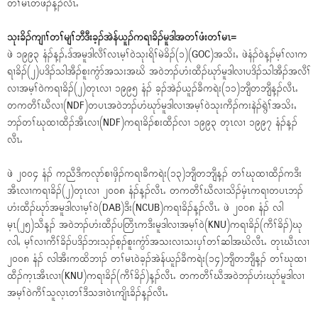
တၢ်မၤတဖၣ်န့ၣ်လီၤႉ
သုးခိၣ်ကျၢၢ်တၢ်မျၢ်ဘီဒီးခ့ၣ်အဲန်ယူၣ်ကရၢခိၣ်မူဒါအတၢ်ဖံးတၢ်မၤ=
ဖဲ ၁၉၉၃ နံၣ်န့ၣ်ႇဒ်အမူဒါလီၢ်လၤမ့ၢ်၀ဲသုးရိၢ်မဲခိၣ်(၁)(GOC)အသိးႇ ဖဲနံၣ်၀ဲန့ၣ်မ့ၢ်လၢက
ရၢခိၣ်(၂)ပဒိၣ်သါအီၣ်စူးကွံာ်အသးအဃိ အ၀ဲဘၣ်ဟံးထီၣ်ဃုာ်မူဒါလၢပဒိၣ်သါအီၣ်အလီၢ်
လၢအမ့ၢ်၀ဲကရၢခိၣ်(၂)တုၤလၢ ၁၉၉၅ နံၣ် ခ့ၣ်အဲၣ်ယူၣ်ခီကရဲး(၁၁)ဘျီတဘျီန့ၣ်လီၤႉ
တကတီၢ်ဃီလၢ(NDF)တပၤအ၀ဲဘၣ်ဟံဃုာ်မူဒါလၢအမ့ၢ်၀ဲသုးကီၣ်ကးနဲၣ်ရွဲၢ်အသိးႇ
ဘၣ်တၢ်ဃုထၢထီၣ်အီၤလၢ(NDF)ကရၢခိၣ်စးထီၣ်လၢ ၁၉၉၃ တုၤလၢ ၁၉၉၇ နံၣ်န့ၣ်
လီၤႉ
ဖဲ ၂၀၀၄ နံၣ် ကညီဒီကလုာ်စၢဖှိၣ်ကရၢခီကရဲး(၁၃)ဘျီတဘျီန့ၣ် တၢ်ဃုထၢထီၣ်ကဒီး
အီၤလၢကရၢခိၣ်(၂)တုၤလၢ ၂၀၀၈ နံၣ်န့ၣ်လီၤႉ တကတီၢ်ဃီလၢသိၣ်မှံၤကရၢတပၤဘၣ်
ဟံးထီၣ်ဃုာ်အမူဒါလၢမ့ၢ်၀ဲ(DAB)ဒီး(NCUB)ကရၢခိၣ်န့ၣ်လီၤႉ ဖဲ ၂၀၀၈ နံၣ် လါ
မ့ၤ(၂၅)သီန့ၣ် အ၀ဲဘၣ်ဟံးထီၣ်ပတြီၤကဒီးမူဒါလၢအမ့ၢ်၀ဲ(KNU)ကရၢခိၣ်(ကီၢ်ခိၣ်)ဃု
လါႇ မ့ၢ်လၢကီၢ်ခိၣ်ပဒိၣ်ဘးသ့ၣ်စ့ၣ်စူးကွံာ်အသးလၢသးၦၢ်တၢ်ဆါအဃိလီၤႉ တုၤဃီၤလၢ
၂၀၀၈ နံၣ် လါအီးကထိဘၢၣ် တၢ်မၤ၀ဲခ့ၣ်အဲန်ယူၣ်ခီကရဲး(၁၄)ဘျီတဘျီန့ၣ် တၢ်ဃုထၢ
ထီၣ်က့ၤအီၤလၢ(KNU)ကရၢခိၣ်(ကီၢ်ခိၣ်)န့ၣ်လီၤႉ တကတီၢ်ဃီအ၀ဲဘၣ်ဟံးဃုာ်မူဒါလၢ
အမ့ၢ်၀ဲကီၢ်သူလ့ၤတၢ်ဒီသဒၢ၀ဲၤကျိၤခိၣ်န့ၣ်လီၤႉ