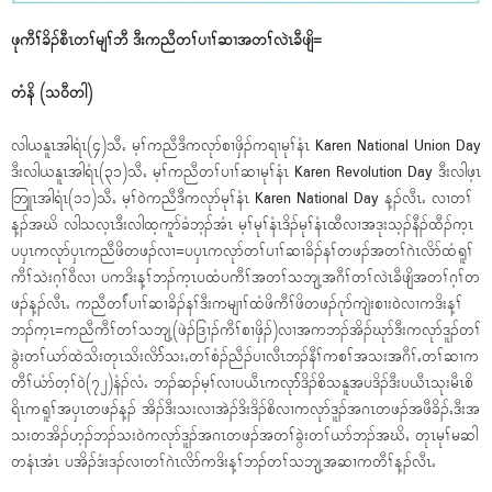
ဖုကီၢ်ခိၣ်စီၤတၢ်မျၢ်ဘီ ဒီးကညီတၢ်ပၢၢ်ဆၢအတၢ်လဲၤခီဖျိ=
တံနိ (သ၀ီတါ)
လါယနူၤအါရံၤ(၄)သီႇ မ့ၢ်ကညီဒီကလုာ်စၢဖှိၣ်ကရၢမုၢ်နံၤ Karen National Union Day
ဒီးလါယနူၤအါရံၤ(၃၁)သီႇ မ့ၢ်ကညီတၢ်ပၢၢ်ဆၢမုၢ်နံၤ Karen Revolution Day ဒီးလါဖ့ၤ
ဘြူၤအါရံၤ(၁၁)သီႇ မ့ၢ်၀ဲကညီဒီကလုာ်မုၢ်နံၤ Karen National Day န့ၣ်လီၤႉ လၢတၢ်
န့ၣ်အဃိ လါသလ့ၤဒီးလါထ့ကူာ်ခံဘ့ၣ်အံၤ မ့ၢ်မုၢ်နံၤဒိၣ်မုၢ်နံၤထီလၢအဒုးသ့ၣ်နီၣ်ထီၣ်က့ၤ
ပၦၤကလုာ်ၦၤကညီဖိတဖၣ်လၢ=ပၦၤကလုာ်တၢ်ပၢၢ်ဆၢခိၣ်နၢ်တဖၣ်အတၢ်ဂဲၤလိာ်ထံရူၢ်
ကီၢ်သဲးဂ့ၢ်၀ီလၢ ပကဒိးန့ၢ်ဘၣ်က့ၤပထံပကီၢ်အတၢ်သဘျ့အဂီၢ်တၢ်လဲၤခီဖျိအတၢ်ဂ့ၢ်တ
ဖၣ်န့ၣ်လီၤႉ ကညီတၢ််ပၢၢ်ဆၢခိၣ်နၢ်ဒီးကမျၢၢ်ထံဖိကီၢ်ဖိတဖၣ်ဂုာ်ကျဲးစၢး၀ဲလၢကဒိးန့ၢ်
ဘၣ်က့ၤ=ကညီကီၢ်တၢ်သဘျ့(ဖဲၣ်ဒြၢၣ်ကီၢ်စၢဖှိၣ်)လၢအကဘၣ်အိၣ်ဃုာ်ဒီးကလုာ်ဒူၣ်တၢ်
ခွဲးတၢ်ယာ်ထဲသိးတုၤသိးလိာ််သးႇတၢ်စံၣ်ညီၣ်ပၢလီၤဘၣ်နီၢ်ကစၢ်အသးအဂီၢ်ႇတၢ်ဆၢက
တီၢ်ယံာ်တ့ၢ်၀ဲ(၇၂)နံၣ်လံႉ ဘၣ်ဆၣ်မ့ၢ်လၢပယီၤကလုာ််ဒိၣ်စိသနူအပဒိၣ်ဒီးပယီၤသုးမီၤစိ
ရိၤကရူၢ်အၦၤတဖၣ်န့ၣ် အိၣ်ဒီးသးလၢအဲၣ်ဒိးဒိၣ်စိလၢကလုာ်ဒူၣ်အဂၤတဖၣ်အဖီခိၣ်ႇဒီးအ
သးတအိၣ်ဟ့ၣ်ဘၣ်သး၀ဲကလုာ်ဒူၣ်အဂၤတဖၣ်အတၢ်ခွဲးတၢ်ယာ်ဘၣ်အဃိႇ တုၤမုၢ်မဆါ
တနံၤအံၤ ပအိၣ်ဒံးဒၣ်လၢတၢ်ဂဲၤလိာ်ကဒိးန့ၢ်ဘၣ်တၢ်သဘျ့အဆၢကတီၢ်န့ၣ်လီၤႉ