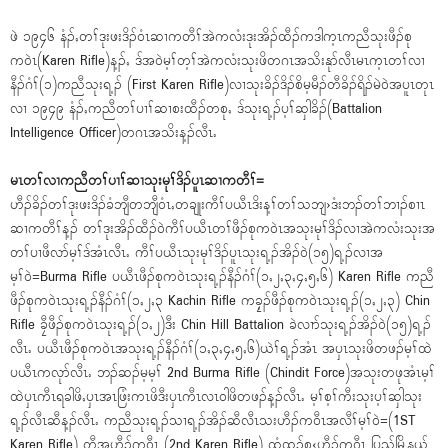
ဖဲ ၁၉၄၆ နံၣ်ႇတၢ်ဒုးဖးဒိၣ်၀ံၤဆၢကတီၢ်အဲကလံးဒုးအိၣ်ထီၣ်ကဒါက့ၤကညီသုးဖီၣ်စု
က၀ဲၤ(Karen Rifle)န့ၣ်ႇ ဒ်အ၀ဲမ့ၢ်တ့ၢ်အဲကလံးသုးဖိတဂၤအသိးနုာ်လီၤမၤက့ၤတၢ်လၢ
နီၣ်ဂံၢ်(၁)ကညီသုးရ့ၣ် (First Karen Rifle)လၢသုးခိၣ်ဒိၣ်စိမ့မီၣ်တီခိၣ်ရိၣ်မဲ၀ဲအပူၤတုၤ
လၢ ၁၉၄၉ နံၣ်ႇကညီတၢ်ပၢၢ်ဆၢစးထီၣ်တစုႇ ဒ်သုးရ့ၣ်ပ့ၢ်ဆှါခိၣ်(Battalion
Intelligence Officer)တဂၤအသိးန့ၣ်လီၤႉ
မၤတၢ်လၢကညီတၢ်ပၢၢ်ဆၢသုးမုၢ်ဒိၣ်ပူၤဆၢကတီၢ်=
ဟီၣ်ခိၣ်တၢ်ဒုးဖးဒိၣ်ခံဘျီတဘျီ၀ံၤႇတချုးကီၢ်ပယီၤဒိးန့ၢ်တၢ်သဘျ›ဒံးဘၣ်တၢ်ဘၢၣ်စၢၤ
ဆၢကတီၢ်န့ၣ် တၢ်ဒုးအိၣ်ထီၣ်၀ဲကီၢ်ပယီၤတၢ်ဖီၣ်စုက၀ဲၤအသုးမုၢ်ဒိၣ်လၢအဲကလံးသုးအ
တၢ်ပၢဖီလာ်မ့ၢ်ဒ်အံၤလီၤႉ ကီၢ်ပယီၤသုးမုၢ်ဒိၣ်ပူၤသုးရ့ၣ်အိၣ်၀ဲ(၁၅)ရ့ၣ်လၢအ
မ့ၢ်၀ဲ=Burma Rifle ပယီၤဖီၣ်စုက၀ဲၤသုးရ့ၣ်နီၣ်ဂံၢ်(၁ႇ၂ႇ၃ႇ၄ႇ၅ႇ၆) Karen Rifle ကညီ
ဖီၣ်စုက၀ဲၤသုးရ့ၣ်နီၣ်ဂံၢ်(၁ႇ၂ႇ၃ Kachin Rifle ကခၠ့ၣ်ဖီၣ်စုက၀ဲၤသုးရ့ၣ်(၁ႇ၂ႇ၃) Chin
Rifle ခၠီဖီၣ်စုက၀ဲၤသုးရ့ၣ်(၁ႇ၂)ဒီး Chin Hill Battalion ခဲလၢာ်သုးရ့ၣ်အိၣ်၀ဲ(၁၅)ရ့ၣ်
လီၤႉ ပယီၤဖီၣ်စုက၀ဲၤအသုးရ့ၣ်နီၣ်ဂံၢ်(၁ႇ၃ႇ၄ႇ၅ႇ၆)ယဲၢ်ရ့ၣ်အံၤ အၦၤသုးဖိတဖၣ်မ့ၢ်ထဲ
ပယီၤကလုာ်လီၤႉ ဘၣ်ဆၣ်မ့မ့ၢ် 2nd Burma Rifle (Chindit Force)အသုးတဖုအံၤမ့ၢ်
ထဲၦၤကီၤရခါဖိႇၦၤအၤဖြံးကၤဖိဒီးၦၤကီၤလၤ၀ါဖိတဖၣ်န့ၣ်လီၤႉ မ့ၢ်စ့ၢ်ကီးသုးပ့ၢ်ဆှါသုး
ရ့ၣ်လီၤဆီန့ၣ်လီၤႉ ကညီသုးရ့ၣ်သၢရ့ၣ်အိၣ်ဆီလီၤသးဟီၣ်က၀ီၤအလီၢ်မ့ၢ်၀ဲ=(1ST
Karen Rifle) တီအူဟီၣ်က၀ီၤ (2nd Karen Rifle) ထံထၣ်စွ‹ဟီၣ်က၀ီၤ ပြည်မြို့နယ်