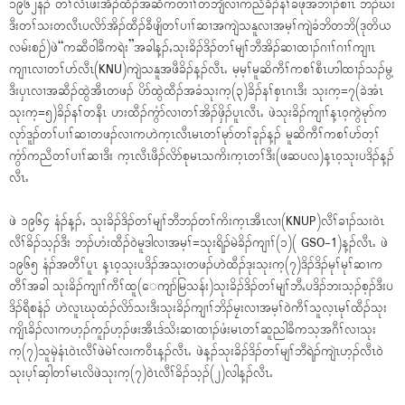
၁၉၆၂နံၣ် တၢ်လီၤဖးအိၣ်ထီၣ်အဆိကတၢၢ်တဘျီလၢကညီခိၣ်နၢ်ခံဖုအဘၢၣ်စၢၤ ဘၣ်ဃး
ဒီးတၢ်သးတလီၤပလိာ်အိၣ်ထီၣ်ခီဖျိတၢ်ပၢၢ်ဆၢအကျဲသနူလၢအမ့ၢ်ကျဲခံဘိတဘိ(ဒုတိယ
လမ်းစဉ်)ဖဲ“ကဆီ၀ါခီကရဲး”အခါန့ၣ်ႇသုးခိၣ်ဒိၣ်တၢ်မျၢ်ဘီအိၣ်ဆၢထၢၣ်ဂၢၢ်ဂၢၢ်ကျၢၤ
ကျၢၤလၢတၢ်ပာ်လီၤ(KNU)ကျဲသနူအဖီခိၣ်န့ၣ်လီၤႉ မ့မ့ၢ်မူဆိကီၢ်ကစၢ်စီၤဟါထၢၣ်သၣ်မွ့
ဒီးၦၤလၢအဆီၣ်ထွဲအီၤတဖၣ် ပိာ်ထွဲထီၣ်အခံသုးက့(၃)ခိၣ်နၢ်စှၤဂၤဒီး သုးက့=၇(ခဲအံၤ
သုးက့=၅)ခိၣ်နၢ်တနီၤ ဟးထီၣ်ကွံာ်လၢတၢ်အိၣ်ဖှိၣ်ပူၤလီၤႉ ဖဲသုးခိၣ်ကျၢၢ်န့ၤ၀့ကွဲမုာ်က
လုာ်ဒူၣ်တၢ်ပၢၢ်ဆၢတဖၣ်လၢကဟဲက့ၤလီၤမၤတၢ်မုာ်တၢ်ခုၣ်န့ၣ် မူဆိကီၢ်ကစၢ်ပာ်တ့ၢ်
ကွံာ်ကညီတၢ်ပၢၢ်ဆၢဒီး က့ၤလီၤဖီၣ်လိာ်စုမၤသကိးက့ၤတၢ်ဒီး(ဖဆပလ)န့ၤ၀့သုးပဒိၣ်န့ၣ်
လီၤႉ
ဖဲ ၁၉၆၄ နံၣ်န့ၣ်ႇ သုးခိၣ်ဒိၣ်တၢ်မျၢ်ဘီဘၣ်တၢ်ကိးက့ၤအီၤလၢ(KNUP)လီၢ်ခၢၣ်သး၀ဲၤ
လီၢ်ခိၣ်သ့ၣ်ဒီး ဘၣ်ဟံးထီၣ်၀ဲမူဒါလၢအမ့ၢ်=သုးရိၣ်မဲခိၣ်ကျၢၢ်(၁)( GSO-1)န့ၣ်လီၤႉ ဖဲ
၁၉၆၅ နံၣ်အတီၢ်ပူၤ န့ၤ၀့သုးပဒိၣ်အသုးတဖၣ်ဟဲထီၣ်ဒုးသုးက့(၇)ဒိၣ်ဒိၣ်မုၢ်မုၢ်ဆၢက
တီၢ်အခါ သုးခိၣ်ကျၢၢ်ကီၢ်ထူ(ေကျာ်မြသန်း)သုးခိၣ်ဒိၣ်တၢ်မျၢ်ဘီႇပဒိၣ်ဘးသ့ၣ်စ့ၣ်ဒီးပ
ဒိၣ်ရီစနံၣ် ဟဲလူၤဃုထံၣ်လိာ်သးဒီးသုးခိၣ်ကျၢၢ်ဘိၣ်မၠးလၢအမ့ၢ်၀ဲကီၢ်သူလ့ၤမုၢ်ထီၣ်သုး
ကျိၤခိၣ်လၢကဟ့ၣ်ကူၣ်ဟ့ၣ်ဖးအီၤဒ်သိးဆၢထၢၣ်ဖံးမၤတၢ်ဆူညါခီကသ့အဂီၢ်လၢသုး
က့(၇)သူမှဲနံၤ၀ဲၤလီၢ်ဖဲမဲၢ်လးက၀ီၤန့ၣ်လီၤႉ ဖဲန့ၣ်သုးခိၣ်ဒိၣ်တၢ်မျၢ်ဘီရဲၣ်ကျဲၤဟ့ၣ်လီၤ၀ဲ
သုးပ့ၢ်ဆှါတၢ်မၤလိဖဲသုးက့(၇)၀ဲၤလီၢ်ခိၣ်သ့ၣ်(၂)လါန့ၣ်လီၤႉ