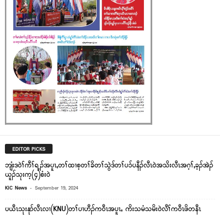
EDITOR PICKS
ဘျံးဒဝဲၢ်ကီၢ်ရ့ၣ်အပူၤ,တၢ်ထၢစ့တၢ်ခိတၢ်သွဲဒ်တၢ်ပၥ်ပနီၣ်လီၤဝဲအသိးလီၤအဂ့ၢ်,ခ့ၣ်အဲၣ်
ယူၣ်သုးက့(၄)စံးဝဲ
-
KIC News
September 19, 2024
ပယီၤသုးနုာ်လီၤလၢ(KNU)တၢ်ပၢဟီၣ်က၀ီၤအပူၤႇ ကိးသမံသမိး၀ဲလီၢ်က၀ီၤဖိတနီၤ