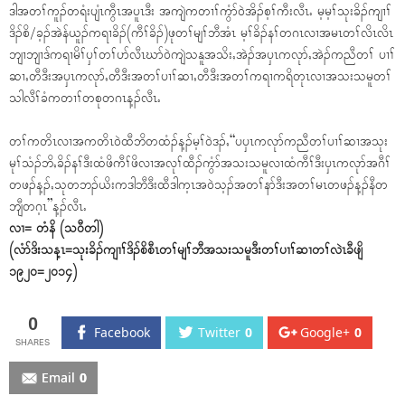
ဒါအတၢ်ကူၣ်တရံးပျံၤကွီၤအပူၤဒီး အကျဲကတၢၢ်ကွံာ်၀ဲအိၣ်စ့ၢ်ကီးလီၤႉ မ့မ့ၢ်သုးခိၣ်ကျၢၢ်
ဒိၣ်စိ/ခ့ၣ်အဲန်ယူၣ်ကရၢခိၣ်(ကီၢ်ခိၣ်)ဖုတၢ်မျၢ်ဘီအံၤ မ့ၢ်ခိၣ်နၢ်တဂၤလၢအမၤတၢ်လိၤလိၤ
ဘျၢဘျၢဒ်ကရၢမိၢ်ၦၢ်တၢ်ပာ်လီၤဃာ်၀ဲကျဲသနူအသိးႇအဲၣ်အၦၤကလုာ်ႇအဲၣ်ကညီတၢ် ပၢၢ်
ဆၢႇတီဒီးအၦၤကလုာ်ႇတီဒီးအတၢ်ပၢၢ်ဆၢႇတီဒီးအတၢ်ကရၢကရိတုၤလၢအသးသမူတၢ်
သါလီၢ်ခံကတၢၢ်တစုတဂၤန့ၣ်လီၤႉ
တၢ်ကတိၤလၢအကတိၤ၀ဲထီဘိတထံၣ်န့ၣ်မ့ၢ်၀ဲဒၣ်ႇ“ပၦၤကလုာ်ကညီတၢ်ပၢၢ်ဆၢအသုး
မုၢ်သံၣ်ဘိႇခိၣ်နၢ်ဒီးထံဖိကီၢ်ဖိလၢအလုၢ်ထီၣ်ကွံာ်အသးသမူလၢထံကီၢ်ဒီးၦၤကလုာ်အဂီၢ်
တဖၣ်န့ၣ်ႇသုတဘၣ်ယိးကဒါဘီဒီးထီဒါက့ၤအ၀ဲသ့ၣ်အတၢ်နာ်ဒီးအတၢ်မၤတဖၣ်န့ၣ်နီတ
ဘျီတဂ့ၤ”န့ၣ်လီၤႉ
လၢ= တံနိ (သ၀ီတါ)
(လံာ်ဒိးသန့ၤ=သုးခိၣ်ကျၢၢ်ဒိၣ်စိစီၤတၢ်မျၢ်ဘီအသးသမူဒီးတၢ်ပၢၢ်ဆၢတၢ်လဲၤခီဖျိ
၁၉၂၀=၂၀၁၄)
0
Facebook
Twitter
0
Google+
0
Email
0