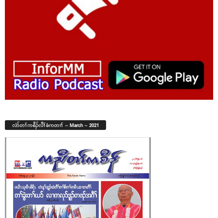
လံာ်တၢ်ကစီၣ်လီၢ်ခံကတၢၢ် – March – 2021