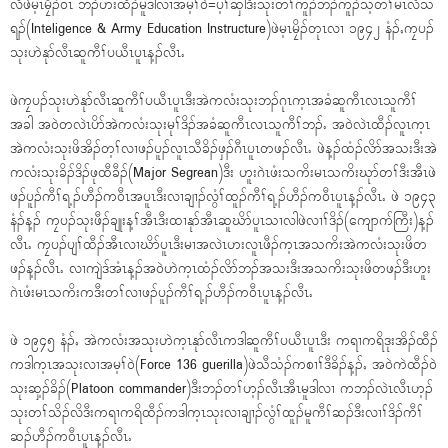
လိဖဲမ့ၤမၠိၣ်၀ံၤ ဘၣ်ဟံးထီၣ်မူဒါလၢအမ့ၢ်၀ဲ=ပ့ၢ်ဆှါဒီးသုးတၢ်ကူၣ်ဘၣ်ကူၣ်သ့တၢ်မၤလိသ
ရၣ်(Inteligence & Army Education Instructure)ဖဲမ့ၤမၠိၣ်တုၤလၢ ၁၉၄၂ နံၣ်ႇကၠပၣ်
သုးဟဲနုာ်လီၤဆူကီၢ်ပယီၤပူၤန့ၣ်လီၤႉ
ဖဲကၠပၣ်သုးဟဲနုာ်လီၤဆူကီၢ်ပယီၤပူၤဒီးအဲကလံးသုးဘၣ်ဂုၤက့ၤအခံဆူကီၤလၤသူကီၢ်
အခါ အ၀ဲတလဲၤပိာ်အဲကလံးသုးမုၢ်ဒိၣ်အခံဆူကီၤလၤသူကီၢ်ဘၣ်ႉ အ၀ဲလဲၤထီၣ်လူၤက့ၤ
အဲကလံးသုးဖိအိၣ်တ့ၢ်လၢဖၣ်ပူၣ်လူၤသီခိၣ်ဖှၣ်ဂီၤပူၤတဖၣ်လီၤႉ ဖဲန့ၣ်ထံၣ်လိာ်အသးဒီးအဲ
ကလံးသုးခိၣ်ဒိၣ်ဖုထီခီၣ်(Major Segrean)ဒီး ဟူးဂဲၤဖံးသကိးမၤသကိးဃုာ်တၢ်ဒီးအီၤဖဲ
ဖၣ်ပူၣ်ကီၢ်ရ့ၣ်ဟီၣ်က၀ီၤအပူၤဒီးလၢချၢၣ်လွံၢ်ထူၣ်ကီၢ်ရ့ၣ်ဟီၣ်က၀ီၤပူၤန့ၣ်လီၤႉ ဖဲ ၁၉၄၃
နံၣ်န့ၣ် ကၠပၣ်သုးဖီၣ်ချုးန့ၢ်အီၤဒီးထၢနုာ်အီၤဆူဃိာ်ပူၤသၢလါဖဲလၢၢ်ဒိၣ်(ကျောက်ကြီး)န့ၣ်
လီၤႉ ကၠပၣ်ပျၢ်ထီၣ်အီၤလၢဃိာ်ပူၤဒီးမၢအလဲၤဟးလူၤဖီၣ်က့ၤအသကိးအဲကလံးသုးဖိတ
ဖၣ်န့ၣ်လီၤႉ လၢကျဲဒ်အံၤန့ၣ်အ၀ဲဟဲက့ၤထံၣ်လိာ်ဘၣ်အသးဒီးအသကိးသုးဖိတဖၣ်ဒီးဟူး
ဂဲၤဖံးမၤသကိးကဒီးတၢ်လၢဖၣ်ပူၣ်ကီၢ်ရ့ၣ်ဟီၣ်က၀ီၤပူၤန့ၣ်လီၤႉ
ဖဲ ၁၉၄၅ နံၣ်ႇ အဲကလံးအသုးဟဲက့ၤနုာ်လီၤကဒါဆူကီၢ်ပယီၤပူၤဒီး ကရၢကရိဒုးအိၣ်ထီၣ်
ကဒါက့ၤအသုးလၢအမ့ၢ်၀ဲ(Force 136 guerilla)ဖဲသီသံၣ်ကစၢၢ်ဒီခိၣ်န့ၣ်ႇ အ၀ဲကဲထီၣ်၀ဲ
သုးဆှ့ၣ်ခိၣ်(Platoon commander)ဒီးဘၣ်တၢ်ဟ့ၣ်လီၤအီၤမူဒါလၢ ကဘၣ်လဲၤလီၤဟ့ၣ်
သုးတၢ်သိၣ်လိဒီးကရၢကရိထီၣ်ကဒါက့ၤသုးလၢချၢၣ်လွံၢ်ထူၣ်မူကီၢ်ဆၣ်ဒီးလၢၢ်ဒိၣ်ကီၢ်
ဆၣ်ဟီၣ်က၀ီၤပူၤန့ၣ်လီၤႉ