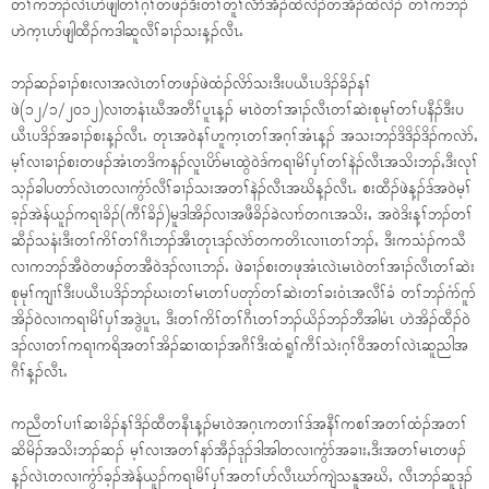
တၢ်ကဘၣ်လဲၤပာ်ဖျါတၢ်ဂ့ၢ်တဖၣ်ဒီးတၢ်တူၢ်လိာ််အိၣ်ထဲလဲၣ်တအိၣ်ထဲလဲၣ် တၢ်ကဘၣ်
ဟဲက့ၤပာ်ဖျါထီၣ်ကဒါဆူလီၢ်ခၢၣ်သးန့ၣ်လီၤႉ
ဘၣ်ဆၣ်ခၢၣ်စးလၢအလဲၤတၢ်တဖၣ်ဖဲထံၣ်လိာ်သးဒီးပယီၤပဒိၣ်ခိၣ်နၢ်
ဖဲ(၁၂/၁/၂၀၁၂)လၢတနံၤဃီအတီၢ်ပူၤန့ၣ် မၤ၀ဲတၢ်အၢၣ်လီၤတၢ်ဆဲးစုမုၢ်တၢ်ပနီၣ်ဒီးပ
ယီၤပဒိၣ်အခၢၣ်စးန့ၣ်လီၤႉ တုၤအ၀ဲနၢ်ဟူက့ၤတၢ်အဂ့ၢ်အံၤန့ၣ် အသးဘၣ်ဒိဒိၣ်ဒိၣ်ကလဲာ်ႇ
မ့ၢ်လၢခၢၣ်စးတဖၣ်အံၤတဒိကနၣ်လူၤပိာ်မၤထွဲ၀ဲဒ်ကရၢမိၢ်ၦၢ်တၢ်နဲၣ်လီၤအသိးဘၣ်ႇဒီးလုၢ်
သ့ၣ်ခါပတာ်လဲၤတလၢကွံာ်လီၢ်ခၢၣ်သးအတၢ်နဲၣ်လီၤအဃိန့ၣ်လီၤႉ စးထီၣ်ဖဲန့ၣ်ဒ်အ၀ဲမ့ၢ်
ခ့ၣ်အဲန်ယူၣ်ကရၢခိၣ်(ကီၢ်ခိၣ်)မူဒါအိၣ်လၢအဖီခိၣ်ခဲလၢာ်တဂၤအသိးႇ အ၀ဲဒိးန့ၢ်ဘၣ်တၢ်
ဆီၣ်သနံးဒီးတၢ်ကိၢ်တၢ်ဂီၤဘၣ်အီၤတုၤဒၣ်လဲာ်တကတိၤလၢၤတၢ်ဘၣ်ႇ ဒီးကသံၣ်ကသီ
လၢကဘၣ်အီ၀ဲတဖၣ်တအီ၀ဲဒၣ်လၢၤဘၣ်ႉ ဖဲခၢၣ်စးတဖုအံၤလဲၤမၤ၀ဲတၢ်အၢၣ်လီၤတၢ်ဆဲး
စုမုၢ်ကျၢၢ်ဒီးပယီၤပဒိၣ်ဘၣ်ဃးတၢ်မၤတၢ်ပတုာ်တၢ်ဆဲးတၢ်ခး၀ံၤအလီၢ်ခံ တၢ်ဘၣ်ဂံာ်ဂူာ်
အိၣ်၀ဲလၢကရၢမိၢ်ၦၢ်အဒွဲပူၤႇ ဒီးတၢ်ကိၢ်တၢ်ဂီၤတၢ်ဘၣ်ယိၣ်ဘၣ်ဘီအါမံၤ ဟဲအိၣ်ထီၣ်၀ဲ
ဒၣ်လၢတၢ်ကရၢကရိအတၢ်အိၣ်ဆၢထၢၣ်အဂီၢ်ဒီးထံရူၢ်ကီၢ်သဲးဂ့ၢ်၀ီအတၢ်လဲၤဆူညါအ
ဂီၢ်န့ၣ်လီၤႉ
ကညီတၢ်ပၢၢ်ဆၢခိၣ်နၢ်ဒိၣ်ထီတနီၤန့ၣ်မၤ၀ဲအဂ့ၤကတၢၢ်ဒ်အနီၢ်ကစၢ်အတၢ်ထံၣ်အတၢ်
ဆိမိၣ်အသိးဘၣ်ဆၣ် မ့ၢ်လၢအတၢ်နာ်အီၣ်ဒုၣ်ဒါအါတလၢကွံာ်အခၢးႇဒီးအတၢ်မၤတဖၣ်
န့ၣ်လဲၤတလၢကွံာ်ခ့ၣ်အဲန်ယူၣ်ကရၢမိၢ်ၦၢ်အတၢ်ပာ်လီၤဃာ်ကျဲသနူအဃိႇ လီၤဘၣ်ဆူဒုၣ်