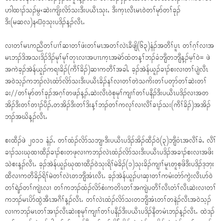
ဟါထၢၣ်သၣ်မွ‹ဆဲးကျိးလိာ်သးဒီးပယီၤသုးႇ ဒီးက့ၤလီၤမၤ၀ဲတၢ်မုာ်တၢ်ခုၣ်
ဒီး(မဆလ)န‹ၤ၀့သုးပဒိၣ်န့ၣ်လီၤႉ
လၢတၢ်မၤကညီတၢ်ပၢၢ်ဆၢတၢ်ဖံးတၢ်မၤအတၢ်လဲၤခီဖျိ(၆၃)နံၣ်အတီၢ်ပူၤ တၢ်ဂ့ၢ်လၢအ
မၤဘၣ်ဒိအသးဒိၣ်ဒိၣ်မုၢ်မုၢ်တုၤလၢအပၢၤက့ၤအမဲာ်ထံတန့ၢ်ဘၣ်ခံဘျီတဘျီန့ၣ်မ့ၢ်၀ဲ= ဖဲ
အကဲခ့ၣ်အဲန်ယူၣ်ကရၢခိၣ်(ကီၢ်ခိၣ်)ဆၢကတီၢ်အခါႇ ခ့ၣ်အဲန်ယူၣ်ခၢၣ်စးလၢတၢ်ပျဲလီၤ
အ၀ဲသ့ၣ်ကဘၣ်လဲၤထံာ်လိာ်သးဒီးပယီၤခိၣ်နၢ်လၢတၢ်တဲသကိးတၢ်ပတုာ်တၢ်ဆဲးတၢ်
ခး//တၢ်မုာ်တၢ်ခုၣ်အဂ့ၢ်တဖၣ်န့ၣ်ႇဆဲးလီၤ၀ဲစုမုၢ်ကျၢၢ်တၢ်ပနီၣ်ဒီးပယီၤပဒိၣ်လၢအတ
အိၣ်ဒီးတၢ်တၢၣ်ပီၣ်ႇတအိၣ်ဒီးတၢ်ဒိးန့ၢ်ဘၣ်တၢ်ကလုၢ်လၢလီၢ်ခၢၣ်သး(ကီၢ်ခိၣ်)အအိၣ်
ဘၣ်အဃိန့ၣ်လီၤႉ
စးထီၣ်ဖဲ ၂၀၁၁ နံၣ်ႇ တၢ်ထံၣ်လိာ်သဘျ›ဒီးပယီၤပဒိၣ်အိၣ်ထီၣ်၀ဲ(၃)ဘျီ၀ံၤအလီၢ်ခံႇ လီၢ်
ခၢၣ်သးဃုထၢထီၣ်ခၢၣ်စးတဖုလၢကဘၣ်လဲၤထံၣ်လိာ်သးဒီးပယီၤပဒိၣ်အခၢၣ်စးလၢအဖိး
သဲစးန့ၣ်လီၤႉ ခ့ၣ်အဲန်ယူၣ်ဃုထၢထီၣ်၀ဲသုးရိၢ်မဲခိၣ်(၁)သုးခိၣ်ကျၢၢ်မူၤတူစ့ဖိဒီးပဒိၣ်ဒ့ဘ့း
ထီလၢကတီခိၣ်ရိၢ်မဲတၢ်လဲၤတဘျီအံၤလီၤႉ ခ့ၣ်အဲန်ယူၣ်ပၢဆှၢတၢ်ကမံးတံာ်ကွဲးလီၤပာ်၀ဲ
တၢ်ရဲၣ်တၢ်ကျဲၤလၢ တၢ်ကဘၣ်ထံၣ်လိာ်စံးကတိၤတၢ်အကျဲပတီၢ်လီၤတံၢ်လီၤဆဲးလၢတၢ်
ကဘၣ်မၤပိာ်ထွဲအီၤအဂီၢ်န့ၣ်လီၤႉ တၢ်လဲၤထံၣ်လိာ်သးတဘျီအံၤတၢ်တနဲၣ်လီၤအ၀ဲသ့ၣ်
လၢကဘၣ်မၤတၢ်အၢၣ်လီၤဆဲးစုမုၢ်ကျၢၢ်တၢ်ပနီၣ်ဒီးပယီၤပဒိၣ်နီတမံၤဘၣ်န့ၣ်လီၤႉ ထဲဒၣ်