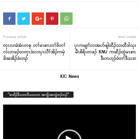
Previous article
Next article
တုၤလၢခဲအံၤတစု တၢ်မၤစၢၤတၢ်ဖိတၢ်
ၦၤကမျၢၢ်လၢအပာ်ဖျါထီၣ်သးထီဒါသုး
လံၤတဖၣ်တတုၤဒံးလၢၦၤလီၢ်အိၣ်ကမှံ
မီၤစိရိၤတဖၣ် KNU ကဆီၣ်ထွဲမၤစၢၤ
ဖိအအိၣ်ဒံးဘၣ်
ဒီးကဟ့ၣ်၀ဲတၢ်ဒီသဒၢ
KIC News
“စးထီၣ်ဒီသဒၢလီၤပသးလၢ အကျိၤအကျဲဘၣ်ဘၣ်”
Video
Player