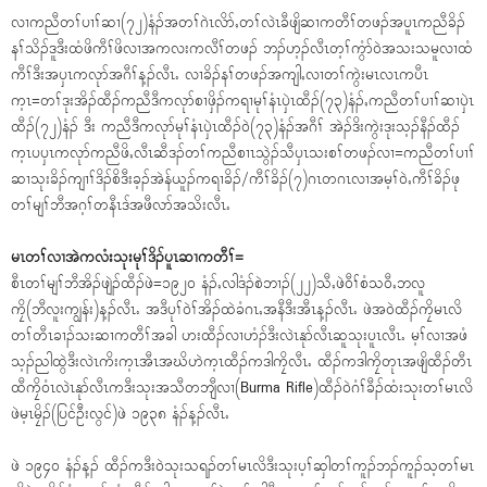
လၢကညီတၢ်ပၢၢ်ဆၢ(၇၂)နံၣ်အတၢ်ဂဲၤလိာ်ႇတၢ်လဲၤခီဖျိဆၢကတီၢ်တဖၣ်အပူၤကညီခိၣ်
နၢ်သိၣ်ဒူဒီးထံဖိကီၢ်ဖိလၢအကလးကလီၢ်တဖၣ် ဘၣ်ဟ့ၣ်လီၤတ့ၢ်ကွံာ်၀ဲအသးသမူလၢထံ
ကီၢ်ဒီးအၦၤကလုာ်အဂီၢ်န့ၣ်လီၤႉ လၢခိၣ်နၢ်တဖၣ်အကျါႇလၢတၢ်ကွဲးမၤလၤကပီၤ
က့ၤ=တၢ်ဒုးအိၣ်ထီၣ်ကညီဒီကလုာ်စၢဖှိၣ်ကရၢမုၢ်နံၤၦဲၤထီၣ်(၇၃)နံၣ်ႇကညီတၢ်ပၢၢ်ဆၢၦဲၤ
ထီၣ်(၇၂)နံၣ် ဒီး ကညီဒီကလုာ်မုၢ်နံၤၦဲၤထီၣ်၀ဲ(၇၃)နံၣ်အဂီၢ် အဲၣ်ဒိးကွဲးဒုးသ့ၣ်နီၣ်ထီၣ်
က့ၤပၦၤကလုာ်ကညီဖိႇလီၤဆီဒၣ်တၢ်ကညီစၢၤသွဲၣ်သီၦၤသးစၢ်တဖၣ်လၢ=ကညီတၢ်ပၢၢ်
ဆၢသုးခိၣ်ကျၢၢ်ဒိၣ်စိဒီးခ့ၣ်အဲန်ယူၣ်ကရၢခိၣ်/ကီၢ်ခိၣ်(၇)ဂၤတဂၤလၢအမ့ၢ်၀ဲႇကီၢ်ခိၣ်ဖု
တၢ်မျၢ်ဘီအဂ့ၢ်တနီၤဒ်အဖီလာ်အသိးလီၤႉ
မၤတၢ်လၢအဲကလံးသုးမုၢ်ဒိၣ်ပူၤဆၢကတီၢ်=
စီၤတၢ်မျၢ်ဘီအိၣ်ဖျဲၣ်ထီၣ်ဖဲ=၁၉၂၀ နံၣ်ႇလါဒံၣ်စဲဘၢၣ်(၂၂)သီႇဖဲ၀ီၢ်စံသ၀ီႇဘလူ
ကၠိ(ဘီလူးကျွန်း)န့ၣ်လီၤႉ အဒီပုၢ်၀ဲၢ်အိၣ်ထဲခံဂၤႇအနီဒီးအီၤန့ၣ်လီၤႉ ဖဲအ၀ဲထီၣ်ကၠိမၤလိ
တၢ်တီၤခၢၣ်သးဆၢကတီၢ်အခါ ဟးထီၣ်လၢဟံၣ်ဒီးလဲၤနုာ်လီၤဆူသုးပူၤလီၤႉ မ့ၢ်လၢအဖံ
သ့ၣ်ညါထွဲဒီးလဲၤကိးက့ၤအီၤအဃိဟဲက့ၤထီၣ်ကဒါကၠိလီၤႉ ထီၣ်ကဒါကၠိတုၤအဖျိထီၣ်တီၤ
ထီကၠိ၀ံၤလဲၤနုာ်လီၤကဒီးသုးအသီတဘျီလၢ(Burma Rifle)ထီၣ်၀ဲဂံၢ်ခီၣ်ထံးသုးတၢ်မၤလိ
ဖဲမ့ၤမၠိၣ်(ပြင်ဦးလွင်)ဖဲ ၁၉၃၈ နံၣ်န့ၣ်လီၤႉ
ဖဲ ၁၉၄၀ နံၣ်န့ၣ် ထီၣ်ကဒီး၀ဲသုးသရၣ်တၢ်မၤလိဒီးသုးပ့ၢ်ဆှါတၢ်ကူၣ်ဘၣ်ကူၣ်သ့တၢ်မၤ