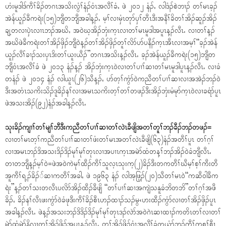
ဟံးမူဒါဒ်ကီၢ်ခိၣ်တဂၤအသိးလွံၢ်နံၣ်၀ံၤအလီၢ်ခံႇ ဖဲ ၂၀၁၂ နံၣ်ႇ လါဒံၣ်စဲဘၢၣ် တၢ်မၤခ့ၣ်
အဲန်ယူၣ်ခီကရဲး(၁၅)ဘျီတဘျီအခါန့ၣ်ႇ မ့ၢ်လၢမှံၤတုာ်ၦၢ်တီၤဒီးအနီၢ်ခိတၢ်အိၣ်ဆူၣ်အိၣ်
ချ့တလၢၦဲၤလၢၤဘၣ်အဃိႇ အ၀ဲဃ့အိၣ်ဘှံးက့ၤလၢတၢ်မၤမူဒါအပူၤန့ၣ်လီၤႉ လၢတၢ်န့ၣ်
အဃိဖဲခီကရဲးတၢ်အိၣ်ဖှိၣ်ဘျီ၀ဲန့ၣ်တၢ်အိၣ်ဖှိၣ်တူၢ်လိာ်ပာ်ပနီၣ်က့ၤအီၤလၢအမ့ၢ်“ခ့ၣ်အဲန်
ယူၣ်လီၢ်ခၢၣ်သးၦၤဒိးတၢ်ယူးယီၣ်”တဂၤအသိးန့ၣ်လီၤႉ ခ့ၣ်အဲန်ယူၣ်ခီကရဲး(၁၅)ဘျီတ
ဘျီ၀ံၤအလီၢ်ခံ ဖဲ ၂၀၁၃ နံၣ်န့ၣ် အိၣ်ဘှံးက့ၤ၀ဲလၢတၢ်ပၢၢ်ဆၢတၢ်မၤမူဒါပူၤန့ၣ်လီၤႉ လၢခံ
တနံၣ် ဖဲ ၂၀၁၄ နံၣ် လါယူၤ(၂၆)သီန့ၣ်ႇ ပာ်တ့ၢ်ကွံာ်၀ဲကညီတၢ်ပၢၢ်ဆၢလၢအအဲၣ်ဘၣ်၀ဲ
ဒီးအတံၤသကိးသိၣ်ဒူခိၣ်နၢ်လၢအမၤသကိးတ့ၢ်တၢ်တဖၣ်ဒီးအိၣ်ဘှံးမံမုာ်က့ၤ၀ဲလၢခရံာ်ပူၤ
ဖဲအသးအိၣ်(၉၂)နံၣ်အခါန့ၣ်လီၤႉ
သုးခိၣ်ကျၢၢ်တၢ်မျၢ်ဘီဒီးကညီတၢ်ပၢၢ်ဆၢတၢ်လဲၤခီဖျိအတၢ်တူၢ်ဘၣ်ခီၣ်ဘၣ်တဖၣ်=
လၢတၢ်မၤတ့ၢ်ကညီတၢ်ပၢၢ်ဆၢတၢ်ဖံးတၢ်မၤအတၢ်လဲၤခီဖျိ(၆၃)နံၣ်အတီၢ်ပူၤ တၢ်ဂ့ၢ်
လၢအမၤဘၣ်ဒိအသးဒိၣ်ဒိၣ်မုၢ်မုၢ်တုၤလၢအပၢၤက့ၤအမဲာ်ထံတန့ၢ်ဘၣ်အိၣ်၀ဲခံဘျီလီၤႉ
တၢတဘျီန့ၣ်မ့ၢ်၀ဲ=ဖဲအ၀ဲကဲမုၢ်ထီၣ်ကီၢ်သူလ့ၤသုးက့(၂)ခိၣ်ဒီးတကတီၢ်ဃီမ့ၢ်စ့ၢ်ကီးတီ
အူကီၢ်ရ့ၣ်ခိၣ််ဆၢကတီၢ်အခါႇ ဖဲ ၁၉၆၃ နံၣ် လါအ့ဖြ့ၣ်(၂၀)သီတၢ်မၤ၀ဲ“ကဆီ၀ါခီက
ရဲး”န့ၣ်တၢ်သးတလီၤပလိာ်အိၣ်ထီၣ်ခီဖျိ “တၢ်ပၢၢ်ဆၢအကျဲသနူခံဘိတဘိ”တၢ်ဂ့ၢ်အဖီ
ခိၣ်ႇ ခိၣ်နၢ်လီၤဖးကွံာ်၀ဲခံဖုဒီးကီၢ်ခိၣ်စီၤဟၣ်ထၢၣ်သၣ်မွ‹ဟးထီၣ်ကွံာ်လၢတၢ်အိၣ်ဖှိၣ်ပူၤ
အခါန့ၣ်လီၤႉ ဖဲန့ၣ်အသးဘၣ်ဒိဒိၣ်ဒိၣ်မုၢ်မုၢ်တုၤဒၣ်လဲာ်အ၀ဲဂဲၤဆၢထၢၣ်ကတိၤတၢ်လၢတၢ်
မဲာ်ထံမဲာ်နိလၢတၢ်အိၣ်ဖှိၣ်အပူၤန့ၣ်လီၤႉ တၢ်အိၣ်ဖှိၣ်၀ံၤအလီၢ်ခံတယံာ်ဘၣ်ကီၢ်ကစၢ်စီၤ