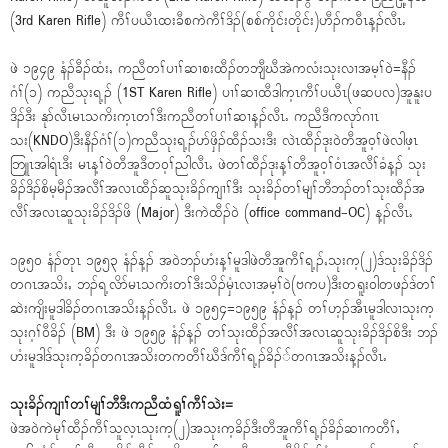
(3rd Karen Rifle) ကီၢ်ပယီၤထးခီစကဲကီၢ်ဒိၣ်(စစ်ကိုင်းတိုင်း)ဟီၣ်က၀ီၤန့ၣ်လီၤႉ
ဖဲ ၁၉၄၉ နံၣ်ခီၣ်ထံးႇ ကညီတၢ်ပၢၢ်ဆၢစးထီၣ်တဘျီဃီအဲကလံးသုးလၢအမ့ၢ်၀ဲ=နီၣ်
ဂံၢ်(၁) ကညီသုးရ့ၣ် (1ST Karen Rifle) ပၢၢ်ဆၢထီဒါက့ၤကီၢ်ပယီၤ(ဖဆပလ)အူနူးပ
ဒိၣ်ဒီး နုာ်လီၤမၤသကိးက့ၤတၢ်ဒီးကညီတၢ်ပၢၢ်ဆၢန့ၣ်လီၤႉ ကညီဒီကလုာ်ဂၢၤ
သး(KNDO)ဒီးနီၣ်ဂံၢ်(၁)ကညီသုးရ့ၣ်ပာ်ဖှိၣ်ထီၣ်သးဒီး လဲၤထီၣ်ဒုး၀ဲတီအူ၀့ၢ်ဖဲလါဖ့ၤ
ဘြူၤအါရံၤဒီး မၤန့ၢ်၀ဲတီအူဒီတ၀့ၢ်ညါလီၤႉ ဖဲတၢ်ထီၣ်ဒုးန့ၢ်တီအူ၀့ၢ်၀ံၤအလီၢ်ခံန့ၣ် သုး
ခိၣ်ဒိၣ်စိမ့မီၣ်အလီၢ်အလၤထီၣ်ဆူသုးခိၣ်ကျၢၢ်ဒီး သုးခိၣ်တၢ်မျၢ်ဘီဘၣ်တၢ်သုးထီၣ်အ
လီၢ်အလၤဆူသုးခိၣ်ဒိၣ်ဖိ (Major) ဒီးကဲထီၣ်၀ဲ (office command-OC) န့ၣ်လီၤႉ
၁၉၅၀ နံၣ်တုၤ ၁၉၅၃ နံၣ်န့ၣ် အ၀ဲဘၣ်ဟံးန့ၢ်မူဒါဖဲတီအူကီၢ်ရ့ၣ်ႇသုးက့(၂)ဒ်သုးခိၣ်ဒိၣ်
တဂၤအသိးႇ ဘၣ်ရ့လိာ်မၤသကိးတၢ်ဒီးသိၣ်မှံၤလၢအမ့ၢ်၀ဲ(ဗကပ)ဒီးတရူး၀ါတဖၣ်ဒ်တၢ်
ဆဲးကျိးမူဒါခိၣ်တဂၤအသိးန့ၣ်လီၤႉ ဖဲ ၁၉၅၄=၁၉၅၉ နံၣ်န့ၣ် တၢ်ဟ့ၣ်အီၤမူဒါလၢသုးက့
သုးဂ့ၢ်၀ီခိၣ် (BM) ဒီး ဖဲ ၁၉၅၉ နံၣ်န့ၣ် တၢ်သုးထီၣ်အလီၢ်အလၤဆူသုးခိၣ်ဒိၣ်စိဒီး ဘၣ်
ဟံးမူဒါဒ်သုးက့ခိၣ်တဂၤအသိးတကတီၢ်ဃီဒ်ကီၢ်ရ့ၣ်ခိၣ််တဂၤအသိးန့ၣ်လီၤႉ
သုးခိၣ်ကျၢၢ်တၢ်မျၢ်ဘီဒီးကညီထံရူၢ်ကီၢ်သဲး=
ဖဲအ၀ဲကဲမုၢ်ထီၣ်ကီၢ်သူလ့ၤသုးက့(၂)အသုးက့ခိၣ်ဒီးတီအူကီၢ်ရ့ၣ်ခိၣ်ဆၢကတီၢ်ႇ