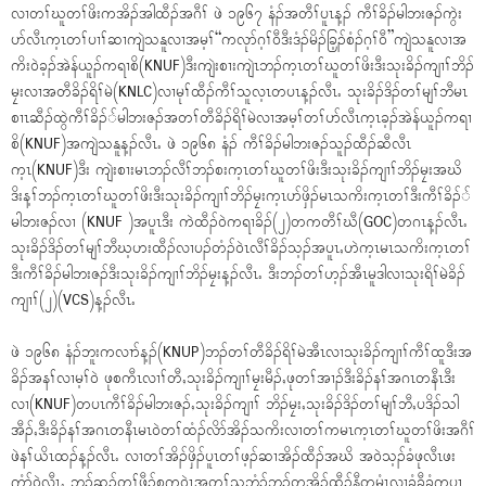
လၢတၢ်ဃူတၢ်ဖိးကအိၣ်အါထီၣ်အဂီၢ် ဖဲ ၁၉၆၇ နံၣ်အတီၢ်ပူၤန့ၣ် ကီၢ်ခိၣ်မါဘးဇၣ်ကွဲး
ပာ်လီၤက့ၤတၢ်ပၢၢ်ဆၢကျဲသနူလၢအမ့ၢ်“ကလုာ်ဂ့ၢ်၀ီဒီးဒံၣ်မိၣ်ခြ့ၣ်စံၣ်ဂ့ၢ်၀ီ”ကျဲသနူလၢအ
ကိး၀ဲခ့ၣ်အဲန်ယူၣ်ကရၢစိ(KNUF)ဒီးကျဲးစၢးကျဲၤဘၣ်က့ၤတၢ်ဃူတၢ်ဖိးဒီးသုးခိၣ်ကျၢၢ်ဘိၣ်
မၠးလၢအတီခိၣ်ရိၢ်မဲ(KNLC)လၢမုၢ်ထီၣ်ကီၢ်သူလ့ၤတပၤန့ၣ်လီၤႉ သုးခိၣ်ဒိၣ်တၢ်မျၢ်ဘီမၤ
စၢၤဆီၣ်ထွဲကီၢ်ခိၣ််မါဘးဇၣ်အတၢ်တီခိၣ်ရိၢ်မဲလၢအမ့ၢ်တၢ်ပာ်လီၤက့ၤခ့ၣ်အဲန်ယူၣ်ကရၢ
စိ(KNUF)အကျဲသနူန့ၣ်လီၤႉ ဖဲ ၁၉၆၈ နံၣ် ကီၢ်ခိၣ်မါဘးဇၣ်သူၣ်ထီၣ်ဆီလီၤ
က့ၤ(KNUF)ဒီး ကျဲးစၢးမၤဘၣ်လီၢ်ဘၣ်စးက့ၤတၢ်ဃူတၢ်ဖိးဒီးသုးခိၣ်ကျၢၢ်ဘိၣ်မၠးအဃိ
ဒိးန့ၢ်ဘၣ်က့ၤတၢ်ဃူတၢ်ဖိးဒီးသုးခိၣ်ကျၢၢ်ဘိၣ်မၠးက့ၤပာ်ဖှိၣ်မၤသကိးက့ၤတၢ်ဒီးကီၢ်ခိၣ််
မါဘးဇၣ်လၢ (KNUF )အပူၤဒီး ကဲထီၣ်၀ဲကရၢခိၣ်(၂)တကတီၢ်ဃီ(GOC)တဂၤန့ၣ်လီၤႉ
သုးခိၣ်ဒိၣ်တၢ်မျၢ်ဘီဃ့ဟးထီၣ်လၢပၣ်တံၣ်၀ဲၤလီၢ်ခိၣ်သ့ၣ်အပူၤႇဟဲက့ၤမၤသကိးက့ၤတၢ်
ဒီးကီၢ်ခိၣ်မါဘးဇၣ်ဒီးသုးခိၣ်ကျၢၢ်ဘိၣ်မၠးန့ၣ်လီၤႉ ဒီးဘၣ်တၢ်ဟ့ၣ်အီၤမူဒါလၢသုးရိၢ်မဲခိၣ်
ကျၢၢ်(၂)(VCS)န့ၣ်လီၤႉ
ဖဲ ၁၉၆၈ နံၣ်ဘူးကလၢာ်န့ၣ်(KNUP)ဘၣ်တၢ်တီခိၣ်ရိၢ်မဲအီၤလၢသုးခိၣ်ကျၢၢ်ကီၢ်ထူဒီးအ
ခိၣ်အနၢ်လၢမ့ၢ်၀ဲ ဖုစကီၤလၢၢ်တီႇသုးခိၣ်ကျၢၢ်မၠးမီၣ်ႇဖုတၢ်အၢၣ်ဒီးခိၣ်နၢ်အဂၤတနီၤဒီး
လၢ(KNUF)တပၤကီၢ်ခိၣ်မါဘးဇၣ်ႇသုးခိၣ်ကျၢၢ် ဘိၣ်မၠးႇသုးခိၣ်ဒိၣ်တၢ်မျၢ်ဘီႇပဒိၣ်သါ
အီၣ်ႇဒီးခိၣ်နၢ်အဂၤတနီၤမၤ၀ဲတၢ်ထံၣ်လိာ်အိၣ်သကိးလၢတၢ်ကမၤက့ၤတၢ်ဃူတၢ်ဖိးအဂီၢ်
ဖဲနၢ်ယိၤထၣ်န့ၣ်လီၤႉ လၢတၢ်အိၣ်ဖှိၣ်ပူၤတၢ်ဖ့ၣ်ဆၢအိၣ်ထီၣ်အဃိ အ၀ဲသ့ၣ်ခံဖုလီၤဖး
ကွံာ်၀ဲလီၤႉ ဘၣ်ဆၣ်တၢ်ဖီၣ်စုက၀ဲၤအတၢ်သဘံၣ်ဘုၣ်တအိၣ်ထီၣ်နီတမံၤလၢခံခီခံကပၤ