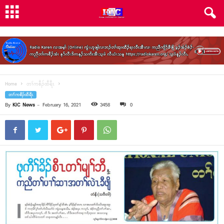
Home
တၢ်ကစီၣ်ထီရီၤ
တၢ်ကစီၣ်ထီရီၤ
By
KIC News
-
February 16, 2021
3458
0