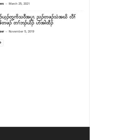
-
ews
March 25, 2021
ၣ်ယ့ၣ်တွ့ကိသ၀ီအပူၤ ညၣ်တဖၣ်သံအဃိ လီၢ်
ဖိတဖၣ် တၢ်ဘၣ်ယိၣ် ဟဲအါထီၣ်
-
ser
November 5, 2019