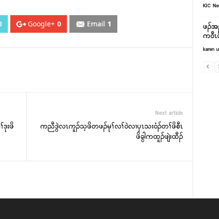
KIC N
0
Google+
0
Email
1
ဖၣ်အ
က၀ီၤ
karen u
Next article
ဒုးဖိ
ကညီဒွဲလၤကူၣ်သ့ဖိတဖၣ်မုၢ်လၢ်၀ဲလၢၦၤသး၀ံၣ်တၢ်ဖိစီၤ
ဖိခွါကထူၣ်ဖျဲးထီၣ်