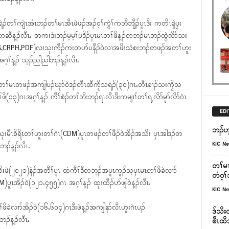
်တၢ်ကျဲၤအံၤဘၣ်တၢ်မၤအီၤဖဲဖၣ်အၣ်၀့ၢ်ကွဲၢ်ကဘီဘျီၣ်ပူၤဒီး ကတိၤရှဲပၠး
ဆီန့ၣ်လီၤႉ တကးဒံးဘၣ်မ့မ့ၢ်ပဒိၣ်ၦၤမၤတၢ်ဖိန့ၣ်တဘၣ်မၤဘၣ်ထွဲလိာ်သး
ၢ(NUG,CRPH,PDF)လၢသုးကီၣ်ကးတပာ်ပနီၣ်၀ဲလၢအဖိးသဲစးဘၣ်တဖၣ်အတၢ်ဟူး
ဂ့ၢ်န့ၣ် သ့ၣ်ညါညါဘၣ်န့ၣ်လီၤႉ
တၢ်မၤတဖၣ်အကျါပၣ်ဃုာ်၀ဲဒၣ်တီၤထီကၠိသရၣ်(၃၀)ဂၤႇတီၤခၢၣ်သးကၠိသ
ိ(၁၃)ဂၤအဂ့ၢ်န့ၣ် ကီၢ်စဲၣ်တၢ်ဘိးဘၣ်ရၤလီၤဒီးကမျၢၢ်တၢ်ရ့လိာ်မုာ်လိာ်၀ဲၤ
EDI
ဘၣ်ဟ့
ုးမီၤစိရိၤတၢ်ဟူးတၢ်ဂဲၤ(CDM)ပူၤတဖၣ်တၢ်ဖီၣ်၀ဲအိၣ်အသိး ၦၤအါဒၣ်တ
KIC N
ါဘၣ်န့ၣ်လီၤႉ
တၢ်မၤ
သိးဖဲ(၂၀၂၁)နံၣ်အတီၢ်ပူၤ ထံကီၢ်ဒီတဘ့ၣ်အပူၤကူၣ်သ့ၦၤမၤတၢ်ဖိခဲလၢာ်
တံဝ့ၢ
)ပူၤအိၣ်၀ဲ(၁၂၁ႇ၄၅၅)ဂၤ အဂ့ၢ်န့ၣ် ထုးထီၣ်ပာ်ဖျါ၀ဲန့ၣ်လီၤႉ
KIC N
ိခဲလၢာ်အိၣ်၀ဲ(၁၆ႇ၆၀၄)ဂၤဒီးဖဲန့ၣ်အကျါနုာ်လီၤဟူးဂဲၤပၣ်
ဒ်သိး
ဘၣ်န့ၣ်လီၤႉ
စီၤထိ