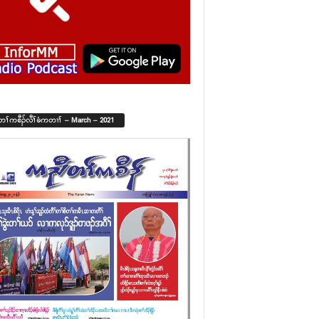
်တၢ်ကစီၣ်လီၢ်ခံကတၢၢ် – March – 2021