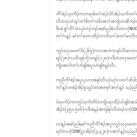
ကီၢ်စဲၣ်သုးကီၣ်ကးကရၢဖိတၢ်ထံၣ်လိာ်အိၣ်သကိးတၢ်ရဲၣ
လီၤ၀ဲသုးဟံးန့ၢ်တၢ်စိတၢ်ကမီၤအဂ့ၢ်အကျိၤတဆီဘၣ်တ
ဒီးထံရူၢ်ကီၢ်သဲးပၣ်တံၣ်ဘၣ်အမဲာ်ညါစံးလီၤ၀ဲလ
တၢ်ဂဲၤန့ၣ် မ့ၢ်တၢ်မၤတၢထီၣ်တၢလီၤတၢ်ဖံးတၢ်မၤလီၤအ
ကူၣ်သ့ၦၤမၤတၢ်ဖိ(၂၆၅)ဂၤလၢအဟဲက့ၤနုာ်လီၤမၤက့ၤ
ရၣ်(၇၈)ဂၤႇတီၤဖုၣ်ကၠိသရၣ်(၁၂၈)ဂၤဒီး၀ဲၤဒၢးၦၤမၤတၢ်ဖ
ကျိၤအလံာ်တၢ်ပာ်ဖျါအပူၤပာ်ဖျါ၀ဲန့ၣ်လီၤႉ
ကညီကီၢ်စဲၣ်အပူၤၦၤလၢအနုာ်လီၤပၣ်ဃုာ်လၢတၢ်ထီဒါသ
က့ၢ်န့ၣ်ဟးစံၣ်အိၣ်ခူသူၣ်ဒံး၀ဲအဖၢမုၢ်အဂ့ၢ်န့ၣ် သ့ၣ်ည
ဒ်သုးကီၣ်ကးကူၣ်သ့ကိတိာ်၀ဲၤကျိၤထုးထီၣ်ပာ်ဖျါ၀ဲအ
အိၣ်၀ဲ(၄၅၁ႇ၅၀၆)ဂၤဒီးဖဲန့ၣ်အကျါနုာ်လီၤ၀ဲဒၣ်လၢ(CDM
လၢန့ၣ်အမဲာ်ညါမ့မ့ၢ်ကညီကီၢ်စဲၣ်အပူၤကူၣ်သ့ၦၤမၤတၢ်ဖ
ဃုာ်၀ဲလၢ(CDM)ပူၤအိၣ်၀ဲ(၄ႇ၄၂၈)ဂၤအဂ့ၢ်န့ၣ်သ့ၣ်ညါ