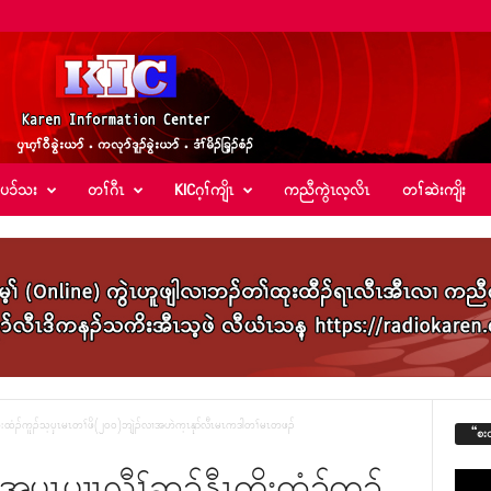
်ပၥ်သး
တၢ်ဂီၤ
KICဂ့ၢ်ကျိၤ
ကညီကွဲၤလ့လိၤ
တၢ်ဆဲးကျိး
ကိးထံၣ်ကူၣ်သ့ၦၤမၤတၢ်ဖိ(၂၀၀)ဘျဲၣ်လၢအဟဲက့ၤနုာ်လီၤမၤကဒါတၢ်မၤတဖၣ်
“စး
အၦၤပၢၤလီၢ်ဆ့ၣ်နီၤကိးထံၣ်ကူၣ်
Video