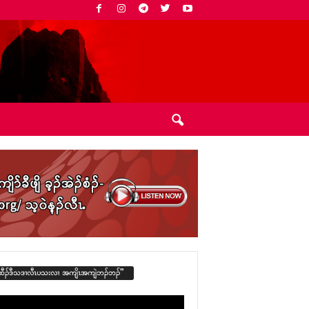
ထီၣ်ဒီသဒၢလီၤပသးလၢ အကျိၤအကျဲဘၣ်ဘၣ်”