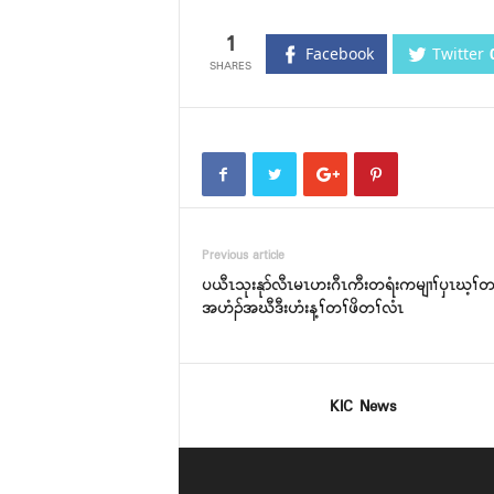
1
Facebook
Twitter
Previous article
ပယီၤသုးနုာ်လီၤမၤဟးဂီၤကီးတရံးကမျၢၢ်ၦၤဃ့ၢ်တၢ်
အဟံၣ်အဃီဒီးဟံးန့ၢ်တၢ်ဖိတၢ်လံၤ
KIC News