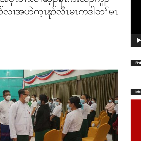
Player
ၣ်လၢအဟဲက့ၤနုာ်လီၤမၤကဒါတၢ်မၤ
Fin
Inf