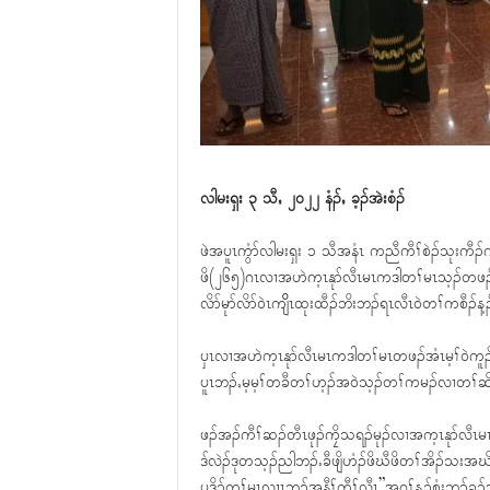
လါမးရှး ၃ သီႇ ၂၀၂၂ နံၣ်ႇ ခ့ၣ်အဲးစံၣ်
ဖဲအပူၤကွံာ်လါမးရှး ၁ သီအနံၤ ကညီကီၢ်စဲၣ်သုးကီၣ်
ဖိ(၂၆၅)ဂၤလၢအဟဲက့ၤနုာ်လီၤမၤကဒါတၢ်မၤသ့ၣ်တဖၣ်အံၤ
လိာ်မုာ်လိာ်၀ဲၤကျိိၤထုးထီၣ်ဘိးဘၣ်ရၤလီၤ၀ဲတၢ်ကစီၣ်န့ၣ
ၦၤလၢအဟဲက့ၤနုာ်လီၤမၤကဒါတၢ်မၤတဖၣ်အံၤမ့ၢ်၀ဲက
ပူၤဘၣ်ႇမ့မ့ၢ်တခီတၢ်ဟ့ၣ်အ၀ဲသ့ၣ်တၢ်ကမၣ်လၢတၢ်ဆိတီ
ဖၣ်အၣ်ကီၢ်ဆၣ်တီၤဖုၣ်ကၠိသရၣ်မုၣ်လၢအက့ၤနုာ်လ
ဒ်လဲၣ်ဒုတသ့ၣ်ညါဘၣ်ႉခီဖျိဟံၣ်ဖိဃီဖိတၢ်အိၣ်သးအဃ
ပဒိၣ်တၢ်မၤလၢၤဘၣ်အနီၢ်ကီၢ်လီၤ”အဂ့ၢ်န့ၣ်စံးဘၣ်ခ့ၣ်အဲ