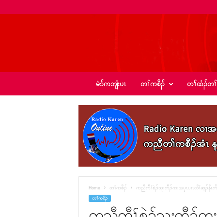
ခ့
မဲၥ်ကဘျံးပၤ
တၢ်ကစီၣ်
တၢ်ထံၣ်တၢ
ၣ်
အဲ
း
စံ
ၣ်
–
K
I
C
N
e
Home
တၢ်ကစီၣ်
ကညီကီၢ်စဲၣ်သုးကီၣ်ကးအၦၤပၢၤလီၢ်ဆ့ၣ်နီၤ
w
တၢ်ကစီၣ်
s
ကညီကီၢ်စဲၣ်သုးကီၣ်ကး