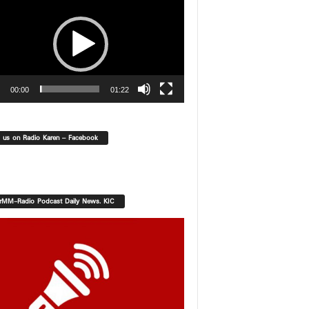
00:00
01:22
d us on Radio Karen – Facebook
orMM-Radio Podcast Daily News. KIC