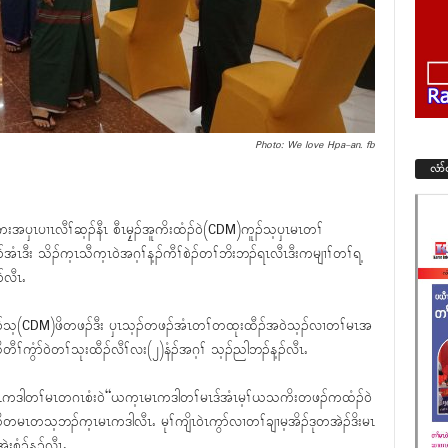
Photo: We love Hpa-an. fb
လံာ
ကးအၦၤပၢၤလီၢ်ဆ့ၣ်နီၤ စီၤမၠ့ၣ်အူကိးထံၣ်၀ဲ(CDM)ကူၣ်သ့ၦၤမၤတၢ်
ဒီး သိၣ်က့ၤသီက့ၤ၀ဲအဂ့ၢ်န့ၣ်ကီၢ်စဲၣ်တၢ်ဘိးဘၣ်ရၤလီၤဒီးကမျၢၢ်တၢ်ရ့
်လီၤႉ
ူၣ်သ့(CDM)ဖိတဖၣ်ဒီး ၦၤသ့ၣ်တဖၣ်အံၤတၢ်တထုးထီၣ်အ၀ဲသ့ၣ်လၢတၢ်မၤအ
ၢ်ကွံာ်၀ဲတၢ်သုးထီၣ်လီၢ်လး(၂)နံၣ်အဂ့ၢ် သ့ၣ်ညါဘၣ်န့ၣ်လီၤႉ
ီၤမၤကဒါတၢ်မၤတဂၤစံး၀ဲ“ယက့ၤမၤကဒါတၢ်မၤဒ်အံၤမ့ၢ်ယသကိးတဖၣ်ကထံၣ်၀ဲ
ိတမၤတသ့ဘၣ်က့ၤမၤကဒါလီၤႉ မုၢ်ကျိၤ၀ဲၤကွာ်လၢတၢ်ချၢမ့အိၣ်ဒုတအဲၣ်ဒိးမၤ
းစံၣ်န့ၣ်လီၤႉ