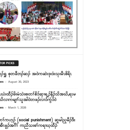
TOR PICKS
ၣ်ရှူ စုတခီဘၣ်ဆၣ် အ၀ဲကဆဲးဒုးဒံးသုးမီၤစိရိၤ
-
ews
August 30, 2023
ဃံးထီၣ်ဖိးမံသဲးစးတၢ်စိၥ်ဆှၢရ့ၣ်နီၣ်သိအဃိ,ရၤမ
်သိလၢကမျၢၢ်သူအါဝဲတဖၣ်လၢၥ်ကွံၥ်ဝဲ
-
ews
March 1, 2026
တၢ်ကဟ့ၣ် (social punishment) ဆူမါည့မီၣ်ဒီး
အီၤမၠ့ၣ်အဂီၢ် ကညီသးစၢ်ကရၢဃ့ထီၣ်