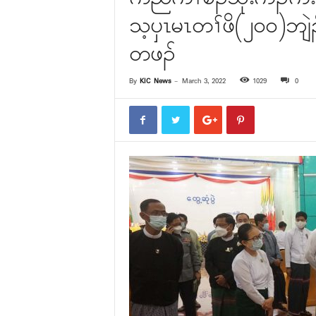
သ့ၦၤမၤတၢ်ဖိ(၂၀၀)ဘျဲ
တဖၣ်
By
KIC News
-
March 3, 2022
1029
0