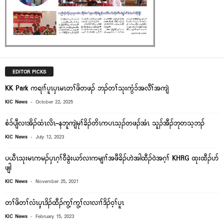
EDITOR PICKS
KK Park ကရၢၢ်ပူၤပှၤမၤတၢ်ဖိတဖၣ် ဘၣ်တၢ်သုးကွံၥ်အလီၢ်အကျဲ
-
KIC News
October 22, 2025
စံ၁်ပျီလၢအိၣ်ထံၤလိၤ–နဘူကျဲမုၢ်ခိၣ်တိၤကပၤသ့ၣ်တဖၣ်အံၤ သူၣ်အီၣ်ဘုတသ့ဘၣ်
-
KIC News
July 12, 2023
ပယီၤသုးမၤကမၣ်ၦၤဂ့ၢ်၀ီခွဲးယာ်လၢကမျၢၢ်အဖီခိၣ်ဟဲအါထီၣ်၀ဲအဂ့ၢ် KHRG ထုးထီၣ်ပာ်
ဖျါ
-
KIC News
November 25, 2021
တၢ်ဖိတၢ်လံၤၦ့ၤဒိၣ်ထီၣ်ကွ့ၢ်ကွ့ၢ်လၢလၢၢ်ဒိၣ်၀့ၢ်ပူၤ
-
KIC News
February 15, 2023