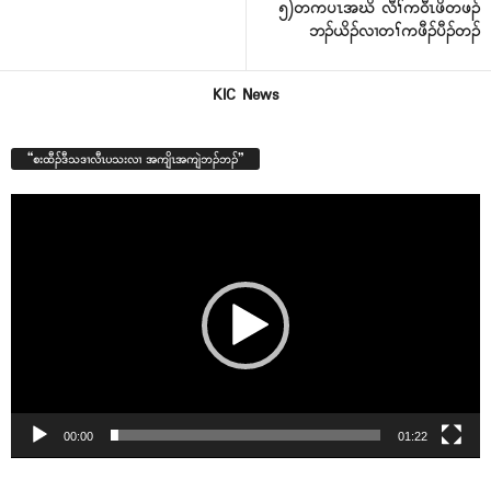
၅)တကပၤအဃိ လီၢ်က၀ီၤဖိတဖၣ်
ဘၣ်ယိၣ်လၢတၢ်ကဖီၣ်ပီၣ်တၣ်
KIC News
“စးထီၣ်ဒီသဒၢလီၤပသးလၢ အကျိၤအကျဲဘၣ်ဘၣ်”
Video
Player
00:00
01:22