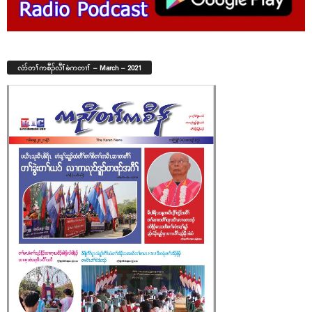
လံာ်တၢ်ကစီၣ်လီၢ်ခံကတၢၢ် – March – 2021