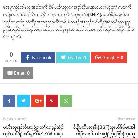
ဖဲအပူၤကွံာ်လါမးရှးအခါစ့ၢ်ကီးခီဖျိပယီၤသုးလၢအနုာ်လီၤမၤဒုးယၤတၢ်ဟူးတၢ်ဂဲၤလၢကီး
တရံးကလံၤထံးအံၤဒီးကညီဒီကလုာ်တၢ်ထူၣ်ဖျဲးသုးမုၢ်ဒိၣ်(KNLA)သုးပာ်ဖှိၣ်တဖၣ်အ
ဘၢၣ်စၢၤတၢ်ဒုးကဲထီၣ်အဃိဒူသ၀ီလီၢ်က၀ီၤဖိတဖၣ်အံၤဘၣ်ဃ့ၢ်ထီၣ်ဒံး၀ဲသ၀ီဒီတဖျၢၣ်
ညါဒီးဘၣ်ဖဲအ၀ဲသ့ၣ်ဟဲက့ၤအိၣ်လၢသ၀ီပူၤန့ၢ်လၢအလါအံၤအကတီၢ်ဘၣ်ဃ့ၢ်ထီၣ်ကဒီး၀ဲ
ဒ်အံၤန့ၣ်လီၤႉ
0
Facebook
Twitter
0
Google+
0
Email
0
Previous article
Next article
ပယီၤသုးနုာ်လီၤဃုခွံခွးတၢ်လၢခ့ၣ်အဲၣ်
ခီဖျိပယီၤသုးဒီး(BGF)သုးပာ်ဖှိၣ်မၤအါ
ယူၣ်လၢၢ်ဒိၣ်တၢ်ရ့လိာ်မုာ်လိာ်၀ဲၤဒၢးပူၤ
ထီၣ်သုးဂံၢ်ဘါလၢမၠဲၣ်ကၠံငူၣ်ဒီး(သုးက့