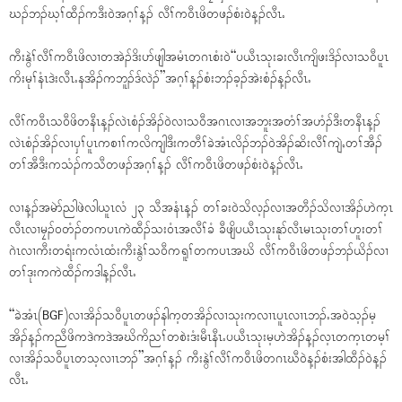
ဃၣ်ဘၣ်ဃ့ၢ်ထီၣ်ကဒီး၀ဲအဂ့ၢ်န့ၣ် လီၢ်က၀ီၤဖိတဖၣ်စံး၀ဲန့ၣ်လီၤႉ
ကီးနွဲၢ်လီၢ်က၀ီၤဖိလၢတအဲၣ်ဒိးပာ်ဖျါအမံၤတဂၤစံး၀ဲ“ပယီၤသုးခးလီၤကျိဖးဒိၣ်လၢသ၀ီပူၤ
ကိးမုၢ်နံၤဒဲးလီၤႉနအိၣ်ကဘူၣ်ဒ်လဲၣ်”အဂ့ၢ်န့ၣ်စံးဘၣ်ခ့ၣ်အဲးစံၣ်န့ၣ်လီၤႉ
လီၢ်က၀ီၤသ၀ီဖိတနီၤန့ၣ်လဲၤစံၣ်အိၣ်၀ဲလၢသ၀ီအဂၤလၢအဘူးအတံၢ်အဟံၣ်ဒီးတနီၤန့ၣ်
လဲၤစံၣ်အိၣ်လၢၦၢ်ပူၤကစၢၢ်ကလိကျါဒီးကတီၢ်ခဲအံၤလိၣ်ဘၣ်၀ဲအိၣ်ဆိးလီၢ်ကျဲႇတၢ်အီၣ်
တၢ်အီဒီးကသံၣ်ကသီတဖၣ်အဂ့ၢ်န့ၣ် လီၢ်က၀ီၤဖိတဖၣ်စံး၀ဲန့ၣ်လီၤႉ
လၢန့ၣ်အမဲာ်ညါဖဲလါယူၤလံ ၂၃ သီအနံၤန့ၣ် တၢ်ခး၀ဲသိလ့ၣ်လၢအတီၣ်သိလၢအိၣ်ဟဲက့ၤ
လီၤလၢမၠၣ်၀တံၣ်တကပၤကဲထီၣ်သး၀ံၤအလီၢ်ခံ ခီဖျိပယီၤသုးနုာ်လီၤမၤသုးတၢ်ဟူးတၢ်
ဂဲၤလၢကီးတရံးကလံၤထံးကီးနွဲၢ်သ၀ီကရူၢ်တကပၤအဃိ လီၢ်က၀ီၤဖိတဖၣ်ဘၣ်ယိၣ်လၢ
တၢ်ဒုးကကဲထီၣ်ကဒါန့ၣ်လီၤႉ
“ခဲအံၤ(BGF)လၢအိၣ်သ၀ီပူၤတဖၣ်နါက့တအိၣ်လၢသုးကလၢၤပူၤလၢၤဘၣ်ႉအ၀ဲသ့ၣ်မ့
အိၣ်န့ၣ်ကညီဖိကဒဲကဒဲအဃိကိညၢ်တစဲးဒံးမီၤနီၤႉပယီၤသုးမ့ဟဲအိၣ်န့ၣ်လ့ၤတက့ၤတမ့ၢ်
လၢအိၣ်သ၀ီပူၤတသ့လၢၤဘၣ်”အဂ့ၢ်န့ၣ် ကီးနွဲၢ်လီၢ်က၀ီၤဖိတဂၤဃီ၀ဲန့ၣ်စံးအါထီၣ်၀ဲန့ၣ်
လီၤႉ