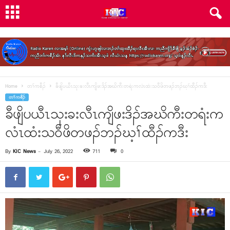
Home
တၢ်ကစီၣ်
ခီဖျိပယီၤသုးခးလီၤကျိဖးဒိၣ်အဃိကီးတရံးကလံၤထံးသ၀ီဖိတဖၣ်ဘၣ်ဃ့ၢ်ထီၣ်ကဒီး
တၢ်ကစီၣ်
ခီဖျိပယီၤသုးခးလီၤကျိဖးဒိၣ်အဃိကီးတရံးက
လံၤထံးသ၀ီဖိတဖၣ်ဘၣ်ဃ့ၢ်ထီၣ်ကဒီး
By
KIC News
-
July 26, 2022
711
0