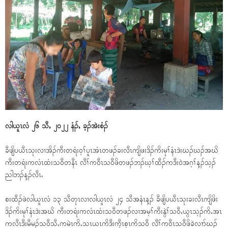
လါယူၤလံ ၂၆ သီႇ ၂၀၂၂ နံၣ်ႇ ခ့ၣ်အဲးစံၣ်
ခီဖျိပယီၤသုးလၢအိၣ်ကီးတရံး၀့ၢ်ပူၤအံၤတဖၣ်ခးလီၤကျိဖးဒိၣ်ကိးမုၢ်နံၤဒဲးဃၣ်ဃၣ်အဃိ
ကီးတရံးကလံၤထံးသ၀ီတနီၤ လီၢ်က၀ီၤသ၀ီဖိတဖၣ်ဘၣ်ဃ့ၢ်ထီၣ်ကဒီး၀ဲအဂ့ၢ်န့ၣ်သ့ၣ်
ညါဘၣ်န့ၣ်လီၤႉ
စးထီၣ်ဖဲလါယူၤလံ ၁၃ သီတုၤလၢလါယူၤလံ ၂၄ သီအနံၤန့ၣ် ခီဖျိပယီၤသုးခးလီၤကျိဖိး
ဒိၣ်ကိးမုၢ်နံၤဒဲးအဃိ ကီးတရံးကလံၤထံးသ၀ီတဖၣ်လၢအမ့ၢ်ကီးနွဲၢ်သ၀ီႇယွၤသ့ၣ်ကိႇအၤ
ကလီၤဒီးမီမၣ်သ၀ီသီႇကမဲၤကိႇသၤယၤကိဒီးကၠီၤစှၤကိသ၀ီ လီၢ်က၀ီၤသ၀ီဖိခဲလၢာ်ဃၣ်