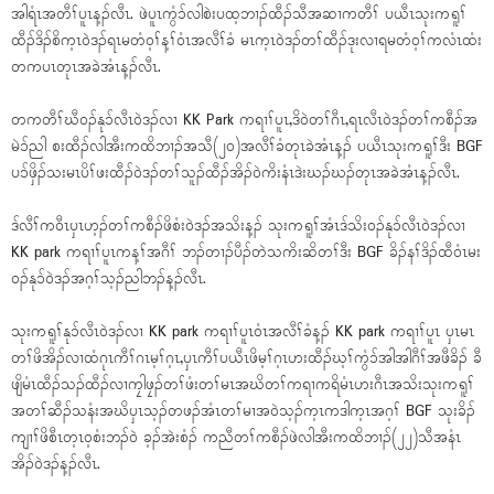
အါရံၤအတီၢ်ပူၤန့ၣ်လီၤ. ဖဲပူၤကွံၥ်လါစဲးပထ့ဘၢၣ်ထီၣ်သီအဆၢကတီၢ် ပယီၤသုးကရူၢ်
ထီၣ်ဒိၣ်စိက့ၤဝဲဒၣ်ရၤမတံဝ့ၢ်န့ၢ်ဝံၤအလီၢ်ခံ မၤက့ၤဝဲဒၣ်တၢ်ထီၣ်ဒုးလၢရမတံဝ့ၢ်ကလံၤထံး
တကပၤတုၤအခဲအံၤန့ၣ်လီၤ.
တကတီၢ်ဃီဝၣ်နုၥ်လီၤဝဲဒၣ်လၢ KK Park ကရၢၢ်ပူၤ,ဒိဝဲတၢ်ဂီၤ,ရၤလီၤဝဲဒၣ်တၢ်ကစီၣ်အ
မဲၥ်ညါ စးထီၣ်လါအီးကထိဘၢၣ်အသီ(၂၀)အလီၢ်ခံတုၤခဲအံၤန့ၣ် ပယီၤသုးကရူၢ်ဒီး BGF
ပၥ်ဖှိၣ်သးမၤပိၢ်ဖးထီၣ်ဝဲဒၣ်တၢ်သူၣ်ထီၣ်အိၣ်ဝဲကိးနံၤဒဲးဃၣ်ဃၣ်တုၤအခဲအံၤန့ၣ်လီၤ.
ဒ်လီၢ်ကဝီၤပှၤဟ့ၣ်တၢ်ကစီၣ်ဖိစံးဝဲဒၣ်အသိးန့ၣ် သုးကရူၢ်အံၤဒ်သိးဝၣ်နုၥ်လီၤဝဲဒၣ်လၢ
KK park ကရၢၢ်ပူၤကန့ၢ်အဂီၢ် ဘၣ်တၢၣ်ပီၣ်တဲသကိးဆိတၢ်ဒီး BGF ခိၣ်နၢ်ဒိၣ်ထီဝံၤမး
ဝၣ်နုၥ်ဝဲဒၣ်အဂ့ၢ်သ့ၣ်ညါဘၣ်န့ၣ်လီၤ.
သုးကရူၢ်နုၥ်လီၤဝဲဒၣ်လၢ KK park ကရၢၢ်ပူၤဝံၤအလီၢ်ခံန့ၣ် KK park ကရၢၢ်ပူၤ ပှၤမၤ
တၢ်ဖိအိၣ်လၢထံဂုၤကီၢ်ဂၤမ့ၢ်ဂ့ၤ,ပှၤကီၢ်ပယီၤဖိမ့ၢ်ဂ့ၤဟးထီၣ်ဃ့ၢ်ကွံၥ်အါအါဂီၢ်အဖီခိၣ် ခီ
ဖျိမံၤထီၣ်သၣ်ထီၣ်လၢကၠါဖၠၣ်တၢ်ဖံးတၢ်မၤအဃိတၢ်ကရၢကရိမံၤဟးဂီၤအသိးသုးကရူၢ်
အတၢ်ဆီၣ်သနံးအဃိပှၤသ့ၣ်တဖၣ်အံၤတၢ်မၢအဝဲသ့ၣ်က့ၤကဒါက့ၤအဂ့ၢ် BGF သုးခိၣ်
ကျၢၢ်ဖိစီၤတ့ၤဝ့စံးဘၣ်ဝဲ ခ့ၣ်အဲးစံၣ် ကညီတၢ်ကစီၣ်ဖဲလါအီးကထိဘၢၣ်(၂၂)သီအနံၤ
အိၣ်ဝဲဒၣ်န့ၣ်လီၤ.