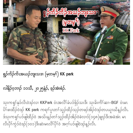
စွ့ၣ်ကိၣ်ကိၤအယၣ်ဘျးသဒၢ (မ့တမ့ၢ်) KK park
လါနိၣ်ဝ့ဘၢၣ် ၁၁သီ, ၂၀၂၅နံၣ်, ခ့ၣ်အဲးစံၣ်.
သုးကရူၢ်နုၥ်လီၤဝဲဒၣ်လၢ KKPark ဝံၤအလီၢ်ခံပၥ်ဖှိၣ်သးဒီး သုးခိးကီၢ်ဆၢ-BGF ဝံၤမၤ
ပိၢ်ဖးထီၣ်ဝဲဒၣ် KK park ကရၢၢ်ပူၤတၢ်သူၣ်ထီၣ်သ့ၣ်တဖၣ်အိၣ်ဝဲဒၣ်တပယူၤဃီန့ၣ်လီၤ.
ဒ်သုးကရူၢ်ပၥ်ဖျါထီၣ်ဝဲ အသိးန့ၣ်တၢ်သူၣ်ထီၣ်အိၣ်ဝဲခဲလၢၥ်(၁၄၈)ဖျၢၣ်ဒီးအခဲအံၤ မၤ
လီၤပှီၢ်ကွံၥ်၀ဲဒၣ်(၁၀၁)ဒီးဆဲးမၤလီၢ်ပှီၢ်ဝဲ အဂ့ၢ်ပၥ်ဖျါဝဲဒၣ်န့ၣ်လီၤ.