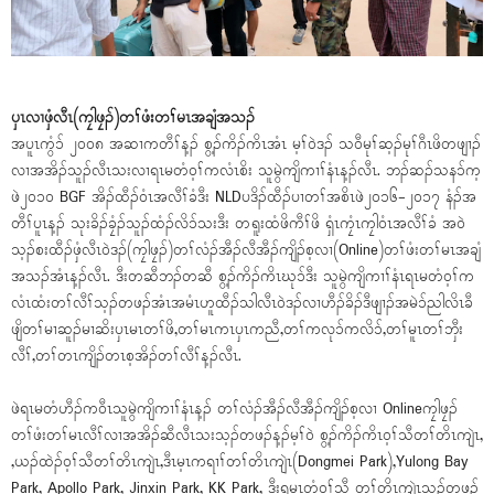
ပှၤလၢဖှံလီၤ(ကၠါဖၠၣ်)တၢ်ဖံးတၢ်မၤအချံအသၣ်
အပူၤကွံၥ် ၂၀၀၈ အဆၢကတီၢ်န့ၣ် စွ့ၣ်ကိၣ်ကိၤအံၤ မ့ၢ်ဝဲဒၣ် သဝီမုၢ်ဆ့ၣ်မုၢ်ဂီၤဖိတဖျၢၣ်
လၢအအိၣ်သူၣ်လီၤသးလၢရၤမတံဝ့ၢ်ကလံၤစိး သူမွဲကျိကၢၢ်နံၤန့ၣ်လီၤ. ဘၣ်ဆၣ်သနၥ်က့
ဖဲ၂၀၁၀ BGF အိၣ်ထီၣ်ဝံၤအလီၢ်ခံဒီး NLDပဒိၣ်ထီၣ်ပၢတၢ်အစိၤဖဲ၂၀၁၆-၂၀၁၇ နံၣ်အ
တီၢ်ပူၤန့ၣ် သုးခိၣ်ခၠံၣ်သူၣ်ထံၣ်လိၥ်သးဒီး တရူးထံဖိကီၢ်ဖိ ရှံၤကၠံၤကၠါဝံၤအလီၢ်ခံ အဝဲ
သ့ၣ်စးထီၣ်ဖှံလီၤဝဲဒၣ်(ကၠါဖၠၣ်)တၢ်လံၣ်အီၣ်လီအီၣ်ကျိၣ်စ့လၢ(Online)တၢ်ဖံးတၢ်မၤအချံ
အသၣ်အံၤန့ၣ်လီၤ. ဒီးတဆီဘၣ်တဆီ စွ့ၣ်ကိၣ်ကိၤဃုၥ်ဒီး သူမွဲကျိကၢၢ်နံၤရၤမတံဝ့ၢ်က
လံၤထံးတၢ်လီၢ်သ့ၣ်တဖၣ်အံၤအမံၤဟူထီၣ်သါလီၤဝဲဒၣ်လၢဟီၣ်ခိၣ်ဒီဖျၢၣ်အမဲၥ်ညါလိၤခီ
ဖျိတၢ်မၢဆူၣ်မၢဆိးပှၤမၤတၢ်ဖိ,တၢ်မၤကၤပှၤကညီ,တၢ်ကလုၥ်ကလိၥ်,တၢ်မူၤတၢ်ဘှီး
လီၢ်,တၢ်တၤကျိၣ်တၤစ့အိၣ်တၢ်လီၢ်န့ၣ်လီၤ.
ဖဲရၤမတံဟီၣ်ကဝီၤသူမွဲကျိကၢၢ်နံၤန့ၣ် တၢ်လံၣ်အီၣ်လီအီၣ်ကျိၣ်စ့လၢ Onlineကၠါဖၠၣ်
တၢ်ဖံးတၢ်မၤလီၢ်လၢအအိၣ်ဆီလီၤသးသ့ၣ်တဖၣ်န့ၣ်မ့ၢ်ဝဲ စွ့ၣ်ကိၣ်ကိၤဝ့ၢ်သီတၢ်တိၤကျဲၤ,
,ယၣ်ထဲၣ်ဝ့ၢ်သီတၢ်တိၤကျဲၤ,ဒီၤမ့ၤကရၢၢ်တၢ်တိၤကျဲၤ(Dongmei Park),Yulong Bay
Park, Apollo Park, Jinxin Park, KK Park, ဒီးရမၤတံဝ့ၢ်သီ တၢ်တိၤကျဲၤသ့ၣ်တဖၣ်