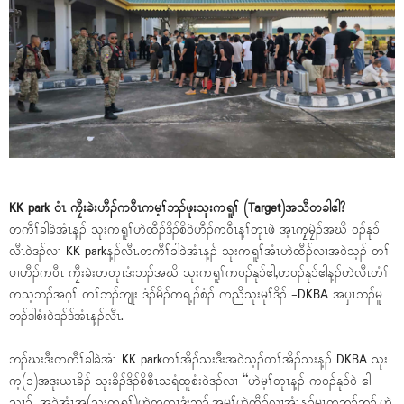
KK park ဝံၤ ကၠီးခဲးဟီၣ်ကဝီၤကမ့ၢ်ဘၣ်ဖုးသုးကရူၢ် (Target)အသီတခါဧါ?
တကီၢ်ခါခဲအံၤန့ၣ် သုးကရူၢ်ဟဲထီၣ်ဒိၣ်စိဝဲဟီၣ်ကဝီၤန့ၢ်တုၤဖဲ အ့ၤကၠ့မၠဲၣ်အဃိ ဝၣ်နုၥ်
လီၤဝဲဒၣ်လၢ KK parkန့ၣ်လီၤ.တကီၢ်ခါခဲအံၤန့ၣ် သုးကရူၢ်အံၤဟဲထီၣ်လၢအဝဲသ့ၣ် တၢ်
ပၢဟီၣ်ကဝီၤ ကၠီးခဲးတတုၤဒံးဘၣ်အဃိ သုးကရူၢ်ကဝၣ်နုၥ်ဧါ,တဝၣ်နုၥ်ဧါန့ၣ်တဲလီၤတံၢ်
တသ့ဘၣ်အဂ့ၢ် တၢ်ဘၣ်ဘျုး ဒံၣ်မိၣ်ကရ့ၣ်စံၣ် ကညီသုးမုၢ်ဒိၣ် -DKBA အပှၤဘၣ်မူ
ဘၣ်ဒါစံးဝဲဒၣ်ဒ်အံၤန့ၣ်လီၤ.
ဘၣ်ဃးဒီးတကီၢ်ခါခဲအံၤ KK parkတၢ်အိၣ်သးဒီးအဝဲသ့ၣ်တၢ်အိၣ်သးန့ၣ် DKBA သုး
က့(၁)အဒုးယၤခိၣ် သုးခိၣ်ဒိၣ်စိစီၤသရံထူစံးဝဲဒၣ်လၢ “ဟဲမ့ၢ်တုၤန့ၣ် ကဝၣ်နုၥ်ဝဲ ဧါ
သၢၣ်. အခဲအံၤအ(သုးကရူၢ်)ဟဲတတုၤဒံးဘၣ်.အမ့ၢ်ဟဲထီၣ်လၢအံၤန့ၣ်မၤတဘၣ်ဘၣ်,ဟဲ