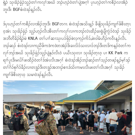
ရွဲၣ် သုးခိၣ်ခၠံၣ်သူၣ်တၢ်ကလုၢ်အဃိ ဘၣ်ဟ့ၣ်ဝဲတၢ်ပျဲအဂ့ၢ် ပှၤဟ့ၣ်တၢ်ကစီၣ်လၢအိၣ်
ဘူးဒီး BGFစံးဝဲဒၣ်န့ၣ်လီၤ.
ဒ်ပှၤဟ့ၣ်တၢ်ကစီၣ်လၢအိၣ်ဘူးဒီး BGFတဂၤ စံးဝဲဒၣ်အသိးန့ၣ် ခီဖျိသုးခိၣ်ကျၢၢ်ဖိစီၤတ့ၤ
ဝ့အံၤ သုးခိၣ်ခၠံၣ် သူၣ်ဟ့ၣ်လီၤအီၤတၢ်ကလုၢ်လၢကဘၣ်လဲၤထီၣ်ခးရှဲပျီကွံၥ်ဝဲဒၣ် သုးခိၣ်
ဒးဘီတီခိၣ်ရိၣ်မဲ KNLA တၢ်ပၢၢ်ဆၢသုးပၥ်ဖှိၣ်ဖဲလ့က့ၣ်ကိၥ်,မဲးဝါခံဟီၣ်ကဝီၤန့ၣ်လီၤ.
ဘၣ်ဆၣ် စံးဝဲဒၣ်လၢကညီဖိကဒဲကဒဲတအဲၣ်ဒိးခးလိၥ်သးလၢၥ်ဘၣ်ဒီးတဒိကနၣ်ဝဲတၢ်က
လုၢ်ဘၣ်အဃိ သုးခိၣ်ခၠံၣ်သူၣ်ပျဲနုၥ်လီၤဝဲ ပယီၤသုးလၢ သုးခိၣ်တ့ၤဝ့ ပၢ KK Park က
ရၢၢ်ပူၤဒီးမၤပိၢ်ဖးထီၣ်ဝဲတၢ်ဒ်အံၤလီၤအဂ့ၢ် စံးဝဲဒၣ်အိၣ်ဘၣ်ဆၣ်တၢ်သ့ၣ်တဖၣ်န့ၣ်မ့ၢ်ဒၣ်
တၢ်ဂိၥ်စုဂိၥ်ခီၣ်လၢတဒူၣ်ဒီးတဒူၣ်အဘၢၣ်စၢၤဒ်သိးကမၤလီၤဖးတၢ်လီၤအဂ့ၢ် သုးခိၣ်
ကျၢၢ်ဖိစီၤတ့ၤဝ့ သမၢဝဲဒၣ်န့ၣ်လီၤ.