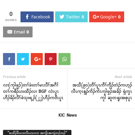
0
Facebook
Twitter
0
Google+
0
Email
0
Previous article
Next article
လၢ(ကၠါဖၠၣ်)တၢ်ဖံးတၢ်မၤလီၢ်အဂီၢ်
အသီ(၉၀)တီၢ်ပူၤကီၢ်ကၠီၣ်တဲၣ်ကဟ့ၣ်
တၢ်ကစီၣ်ဟးထီၣ်လၢ BGF လဲၤပှ့ၤ
လီၤက့ၤစွ့ၣ်ကိၣ်ကိၤကၠါဖၠၣ်အခိၣ် ရှံကၠ့ၤ
ဟီၣ်ခိၣ်လီၢ်ဖဲသုးရ့ၣ်(၂၂)ဟီၣ်ကဝီၤပူၤ
ကၠါ ဆူတရူးအစုပူၤ
KIC News
“စးထီၣ်ဒီသဒၢလီၤပသးလၢ အကျိၤအကျဲဘၣ်ဘၣ်”