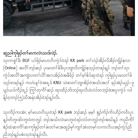
ဆူညါကၠါဖၠၣ်တၢ်မၤကလဲၤသးဒ်လဲၣ်.
သုးကရူၢ်ဒီး BGF ပၥ်ဖှိၣ်မၤဟးဂီၤကွံၥ်ဝဲဒၣ် KK park တၢ်လံၣ်အီၣ်လီအီၣ်ကျိၣ်စ့လၢ
(Online) အလီၢ်ဘၣ်ဆၣ် ပှၤမၤတၢ်ဖိဒီးပှၤဘျၢလီၤကျိၣ်စ့သ့ၣ်တဖၣ်န့ၣ် ဘၣ်တၢ်သုး
ကွံၥ်အလီၢ်အကျဲလၢတၢ်လီၢ်အဂၤအိၣ်ဝဲအဖီခိၣ် တၢ်မ့ၢ်စိၥ်ဆှၢဝဲဒၣ် ကၠါဖၠၣ်ပှၤမၤတၢ်ဖိ
သ့ၣ်တဖၣ်န့ၣ် ကဟံးန့ၢ်ဝဲအရ့ဒ် KNU သဲစးတၢ်ဘျၢအိၣ်ဝဲအသိးအဂ့ၢ် ခ့ၣ်အဲၣ်ယူၣ်-ဒူ
ပျၥ်ယၥ်ကီၣ်ရ့ၣ် ကြုၢ်တုကီၢ်ဆၣ် ထုးထီၣ်ဘိးဘၣ်ရၤလီၤဝဲလံၥ်တဘ့ၣ်ဖဲအပူၤကွံၥ် လါ
နိၣ်ဝ့ဘၢၣ်(၅)သီအနံၤအိၣ်ဝဲဒၣ်န့ၣ်လီၤ.
သုးကီၣ်ကးအံၤ မ့ၢ်မၤဟးဂီၤပၠးဝဲဒၣ် KK park ဘၣ်ဆၣ် မ့မ့ၢ် စွ့ၣ်ကိၣ်ကိၤဟီၣ်ကဝီၤပူၤ
န့ၣ်တိဘူးထိးဘူးဝဲတဘူၣ် ဘၣ်အသိးလဲၤမၤဘူးဝဲဒၣ်လဲၥ်တဘူၣ်ဘၣ်အဃိန့ၣ် ကညီကီၢ်
စဲၣ်ထံဆၢကီၢ်ဆၢကၠါဖၠၣ်တၢ်ဖံးတၢ်မၤအထူၣ်မုၢ်ကျၢၢ်အံၤတမ့ၢ်လၢကလီၤပအၣ်ကွံၥ်ညီ
ညီဘၣ်န့ၣ်ပစံးသ့ဝဲဒၣ်န့ၣ်လီၤ.