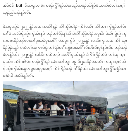
အိၣ်ဝဲဒီး BGF ဒီးတရူးလၢမၤကမၣ်ကွီၢ်မ့ၣ်သဲစးသ့ၣ်တဖၣ်ပၥ်ဖှိၣ်မၤသကိးဝဲတၢ်အဂ့ၢ်
သ့ၣ်ညါဘၣ်န့ၣ်လီၤ.
ဖဲအပူၤကွံၥ် ၂၀၂၂နံၣ်အဆၢကတီၢ်န့ၣ် ကီၢ်ကၠီၣ်တဲၣ်-ကီၢ်ပယီၤ ကီၢ်ဆၢ ကၠါဖၠၣ်တၢ်ဖံး
တၢ်မၤအခိၣ်ရှံၤကၠံၤကၠါအံၤန့ၣ် ဘၣ်တၢ်ဖီၣ်န့ၢ်အီၤဖဲကီၢ်ကၠီၣ်တဲၣ်အပူၤဒီး ဒ်သိး ရှံကၠံၤကၠါ
ကဟးထီၣ်ဘၣ်လၢတၢ်ဒုးဃၥ်ပူၤအဂီၢ် ဖဲအပူၤကွံၥ် ၂၀၂၄နံၣ် လါအီးကူးအဆၢကီၢ် သုး
ခိၣ်ခၠံၣ်သူၣ် မၤဝဲတၢ်ထုကဖၣ်မူးတၢ်ရဲၣ်တၢ်ကျဲၤလၢအဂီၢ်လီၤဘီလီၤမုၢ်န့ၣ်လီၤ. ဘၣ်ဆၣ်
ဖဲတနံၣ်အံၤ ၂၀၂၅နံၣ် လါအီးကထိဘၢၣ် အတီၢ်ပူၤအံၤန့ၣ် ဒ်ကီၢ်ကၠီၣ်တဲၣ် တၢ်ဆှၢက့ၤ
ပှၤထံဂုၤကီၢ်ဂၤဖိမၤကမၣ်ကွီၢ်မ့ၣ် သဲစးတၢ်ဘျၢ ၁၉ ဒီး၂၁အိၣ်ဝဲအသိး ကဆှၢက့ၤဝဲဒၣ်
ရှံၤကၠံၤကၠါအံၤဆူတရူးအစုပူၤအဂ့ၢ် ကီၢ်ကၠီၣ်တဲၣ် ဂံၢ်ခီၣ်ထံး သဲစးတၢ်ဘျၢကွီၢ်ဘျီၣ်ဆၢ
တဲၥ်လီၤဝဲအိၣ်န့ၣ်လီၤ.