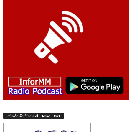
လံာ်တၢ်ကစီၣ်လီၢ်ခံကတၢၢ် – March – 2021