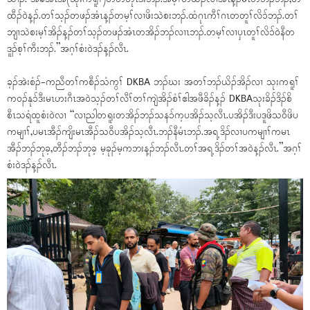
ထီၣ်ဝဲန့ၣ်.တၢ်သ့ၣ်တဖၣ်အံၤန့ၣ်တမ့ၢ်လၢဖိးသဲစးဘၣ်.ထံဂုၤကီၢ်ဂၤတတူၢ်လိၥ်ဘၣ်.တၢ်
ဘျၢသဲစးမ့ၢ်အိၣ်န့ၣ်တၢ်သ့ၣ်တဖၣ်အံၤတအိၣ်ဘၣ်လၢၤဘၣ်.တမ့ၢ်လၢပှၤတူၢ်လိၥ်ဝဲနီတ
ဒူၣ်စ့ၢ်ကီးဘၣ်.”အဂ့ၢ်စံးဝဲဒၣ်န့ၣ်လီၤ.
ခ့ၣ်အဲးစံၣ်-ကညီတၢ်ကစီၣ်သံကွၢ် DKBA ဘၣ်ဃး အတၢ်ဘၣ်ယိၣ်အိၣ်လၢ သုးကရူၢ်
ကဝၣ်နုၥ်ဒီးမၤဟးဂီၤအဝဲသ့ၣ်တၢ်လီၢ်တၢ်ကျဲအိၣ်စံၢ်ဧါအဖီခိၣ်န့ၣ် DKBAသုးခိၣ်ဒိၣ်စိ
စီၤသရံထူစံးဝဲလၢ “လၢညါတရူးတအိၣ်ဘၣ်သနၥ်က့ပအိၣ်သ့လီၤ.ပအိၣ်ဒီးပဒူဖိသဝီဖိပ
ကမျၢၢ်,ပမၤအီၣ်ကျိးမၤအီၣ်သဝီပအိၣ်သ့လီၤ.ဘၣ်နီမံၤဘၣ်.အရ့ဒိၣ်လၢပကမျၢၢ်ကမၤ
အီၣ်ဘၣ်ဘုခ့,တီၣ်ဘၣ်ဘုခ့ မ့ခုၣ်မ့ကဘးန့ၣ်ဘၣ်လီၤ.တၢ်အရ့ဒိၣ်တၢ်အဝဲန့ၣ်လီၤ.”အဂ့ၢ်
စံးဝဲဒၣ်န့ၣ်လီၤ.