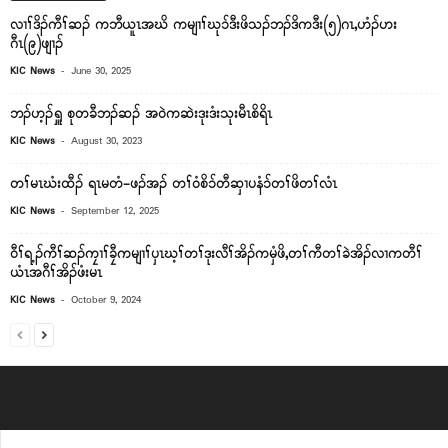
လၢၢ်ဒိၣ်ကီၢ်ဆၣ် ကဘီယူၤအဃိ ကမျၢၢ်ဃုၥ်ဒီးဖိသၣ်ဘၣ်ဒိကဒီး(၅)ဂၤ,ဟံၣ်ဟး
ဂီၤ(၉)ဖျၢၣ်
-
KIC News
June 30, 2025
ဘၣ်ဟ့ၣ်ရှူ စုတခီဘၣ်ဆၣ် အ၀ဲကဆဲးဒုးဒံးသုးမီၤစိရိၤ
-
KIC News
August 30, 2023
တၢ်မၤဃံးထီၣ် ရၤမတံ-ဖၣ်အၣ် တၢ်ဝံစိၥ်တီဆှၢပနံၥ်တၢ်ဖိတၢ်လံၤ
-
KIC News
September 12, 2025
ဝီၢ်ရ့ၣ်ကီၢ်ဆၣ်ကၠၢၢ်ခၠီကမျၢၢ်ပှၤဃ့ၢ်တၢ်ဒုးလီၢ်အိၣ်ကမှံဖိ,တၢ်ကီတၢ်ခဲအိၣ်လၢကတီၢ်
ယံၤအဂီၢ်အိၣ်ဖံးမၤ
-
KIC News
October 9, 2024