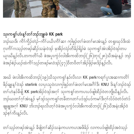
သုးကရူၢ်ဟံးန့ၢ်တၢ်ဘၣ်ဘျုးဖဲ KK park
ဘၣ်ဃးဒီး ကီၢ်ကၠီၣ်တဲၣ်-ကီၢ်ပယီၤကီၢ်ဆၢ ကၠါဖၠၣ်တၢ်ဖံးတၢ်မၤအံၤန့ၣ် တရူးဃုၥ်ဒီးထံ
ဂုၤကီၢ်ဂၤသ့ၣ်တဖၣ်ဆီၣ်သနံးဝဲဒၣ် မ့အီၣ်လဲၣ်တီခိၣ်ရိၣ်မဲ သုးကရူၢ်အံၤအိၣ်ဝဲဒၣ်တပ
ယူၤဃီန့ၣ်လီၤ.တကတီၢ်ဃီ ဖဲအပူၤကွံၥ်လါအီးကထိဘၢၣ်(၂၆)တုၤ(၂၈)သီအနံၤန့ၣ် ဘၣ်
ဖဲအၣ်စံၣ်ယၣ်ထံကီၢ်သ့ၣ်တဖၣ်မၤဝဲဒၣ်(၄၇)ဝီတဝီတၢ်အိၣ်ဖှိၣ်ဖးဒိၣ်န့ၣ်လီၤ.
အဃိ ဖဲလါအီးကထိဘၢၣ်(၁၉)သီသုးကရူၢ်နုၥ်လီၤလၢ KK parkကရၢၢ်ပူၤအဆၢကတီၢ်
ဖီၣ်ချုးန့ၢ်ဝဲဒၣ် starlink လၢပှၤသူဝဲလၢကၠါဖၠၣ်တၢ်ဖံးတၢ်မၤအဂီၢ်ဒီး KNU ဒိးန့ၢ်ဘၣ်ဝဲဒၣ်
တၢ်ဟဲနုၥ်ခီဖျိ KK parkအိၣ်ဝဲဒၣ်အဂ့ၢ် သုးကရူၢ်တကပၤပၥ်ဖျါထီၣ်ဝဲတဘျီဃီန့ၣ်လီၤ.
ဘၣ်ဃးတၢ်ဂ့ၢ်အံၤန့ၣ် မ့ၢ်ဒၣ်သုးကရူၢ်တခီတၢၤတၢ်ပၥ်ဒ့ၣ်ပၥ်ကမၢ်ဒီးဂ့ၢ်လိၥ်ဝဲတဲၥ်တဲၥ်
ဖျုဖျုအဂ့ၢ် KNU ဘိးဘၣ်ရၤလီၤတ့ၢ်ဝဲဖဲအပူၤကွံၥ်လါအီးကထိဘၢၣ်(၂၆)သီအနံၤအိၣ်ဝဲ
ဒၣ်စ့ၢ်ကီးန့ၣ်လီၤ.
တၢ်သ့ၣ်တဖၣ်အံၤန့ၣ် ခီဖျိတၢ်ဆီၣ်သနံးကပၤကပၤအဖီခိၣ် လၢကပၥ်ဖျါထီၣ်အဝဲသ့ၣ်