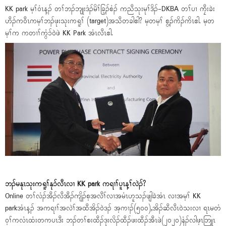
KK park မ့ၢ်ဝံၤန့ၣ် တၢ်ဘၣ်ဘျုးဒံၣ်မိၢ်ခြ့ၣ်စံၣ် ကညီသုးမုၢ်ဒိၣ်-DKBA တၢ်ပၢ ကၠီးခဲး
ဟီၣ်ကဝီၤကမ့ၢ်ဘၣ်ဖုးသုးကရူၢ် (target)အသီတခါဧါ? မ့တမ့ၢ် စွ့ၣ်ကိၣ်ကိၤဧါ. မ့တ
မ့ၢ်က ကတၢၢ်ကွံၥ်ဝဲဖဲ KK Park အံၤလီၤဧါ.
ဘၣ်မနုၤသုးကရူၢ်နုၥ်လီၤလၢ KK park ကရၢၢ်ပူၤန့ၢ်လဲၣ်?
Online တၢ်လံၣ်အီၣ်လီအီၣ်ကျိၣ်စ့အလီၢ်လၢအမံၤဟူသၣ်ဖျါခဲအံၤ လၢအမ့ၢ် KK
parkအံၤန့ၣ် အကရၢၢ်အလဲၢ်အထီအိၣ်ဝဲဒၣ် အ့ကၢၣ်(၅၀၀),အိၣ်ဆီလီၤဝဲသးလၢ ရၤမတံ
ဝ့ၢ်ကလံၤထံးတကပၤဒီး ဘၣ်တၢ်စးထီၣ်ဒုးလိၣ်ထီၣ်ဖးထီၣ်အီၤဖဲ(၂၀၂၀)နံၣ်လါဖ့ၤဘြူၤ