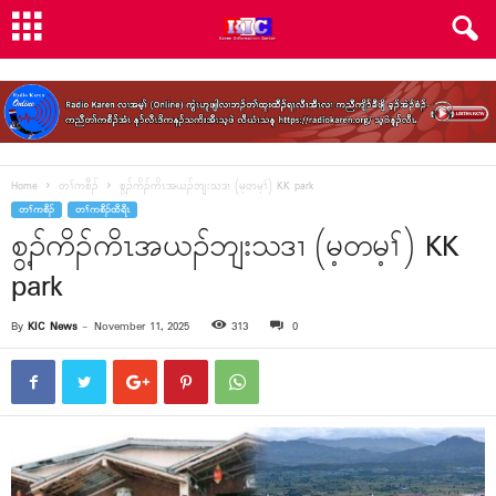
Home
တၢ်ကစီၣ်
စွ့ၣ်ကိၣ်ကိၤအယၣ်ဘျးသဒၢ (မ့တမ့ၢ်) KK park
တၢ်ကစီၣ်
တၢ်ကစီၣ်ထီရီၤ
စွ့ၣ်ကိၣ်ကိၤအယၣ်ဘျးသဒၢ (မ့တမ့ၢ်) KK
park
By
KIC News
-
November 11, 2025
313
0