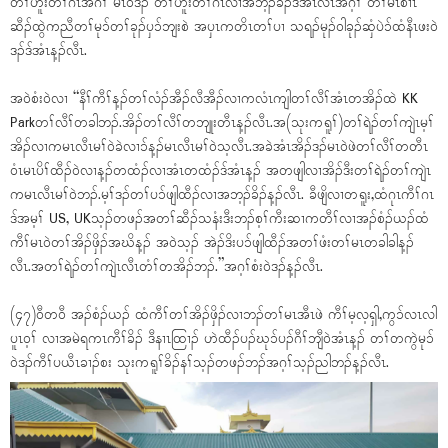
တၢ်ဟူးတၢ်ဂဲၤအဂီၢ် မၤဝဲဒၣ် တၢ်ဟူးတၢ်ဂဲၤလၢအဘ့ၣ်ခိၣ်ဒ်အံၤလီၤအဂ့ၢ် တၢ်မၤစၢၤ
ဆီၣ်ထွဲကညီတၢ်မုၥ်တၢ်ခုၣ်ပှၥ်ဘျးစဲ အပှၤကတိၤတၢ်ပၢ သရၣ်မုၣ်ဝါခုၣ်ဆှံပဲၥ်ထံနီၤဖးဝဲ
ဒၣ်ဒ်အံၤန့ၣ်လီၤ.
အဝဲစံးဝဲလၢ “နီၢ်ကီၢ်န့ၣ်တၢ်လံၣ်အီၣ်လီအီၣ်လၢကလံၤကျါတၢ်လီၢ်အံၤတအိၣ်ထဲ KK
Parkတၢ်လီၢ်တခါဘၣ်.အိၣ်တၢ်လီၢ်တဘျုးတီၤန့ၣ်လီၤ.အ(သုးကရူၢ်)တၢ်ရဲၣ်တၢ်ကျဲၤမ့ၢ်
အိၣ်လၢကမၤလီၤမၢ်ဝဲခဲလၢၥ်န့ၣ်မၤလီၤမၢ်ဝဲသ့လီၤ.အခဲအံၤအိၣ်ဒၣ်မၤဝဲဖဲတၢ်လီၢ်တတီၤ
ဝံၤမၤပိၢ်ထီၣ်ဝဲလၢန့ၣ်တထံၣ်လၢအံၤတထံၣ်ဒ်အံၤန့ၣ် အတဖျါလၢအိၣ်ဒီးတၢ်ရဲၣ်တၢ်ကျဲၤ
ကမၤလီၤမၢ်ဝဲဘၣ်.မ့ၢ်ဒၣ်တၢ်ပၥ်ဖျါထီၣ်လၢအဘ့ၣ်ခိၣ်န့ၣ်လီၤ. ခီဖျိလၢတရူး,ထံဂုၤကီၢ်ဂၤ
ဒ်အမ့ၢ် US, UKသ့ၣ်တဖၣ်အတၢ်ဆီၣ်သနံးဒီးဘၣ်စ့ၢ်ကီးဆၢကတီၢ်လၢအၣ်စံၣ်ယၣ်ထံ
ကီၢ်မၤဝဲတၢ်အိၣ်ဖှိၣ်အဃိန့ၣ် အဝဲသ့ၣ် အဲၣ်ဒိးပၥ်ဖျါထီၣ်အတၢ်ဖံးတၢ်မၤတခါခါန့ၣ်
လီၤ.အတၢ်ရဲၣ်တၢ်ကျဲၤလီၤတံၢ်တအိၣ်ဘၣ်.”အဂ့ၢ်စံးဝဲဒၣ်န့ၣ်လီၤ.
(၄၇)ဝီတဝီ အၣ်စံၣ်ယၣ် ထံကီၢ်တၢ်အိၣ်ဖှိၣ်လၢဘၣ်တၢ်မၤအီၤဖဲ ကီၢ်မ့လ့ရှါ,ကွၥ်လၤလါ
ပူၤဝ့ၢ် လၢအမဲရကၤကီၢ်ခိၣ် ဒီနၢၤထြၢၣ် ဟဲထီၣ်ပၣ်ဃုၥ်ပၣ်ဂီၢ်ဘျီဝဲအံၤန့ၣ် တၢ်တကွဲမုၥ်
ဝဲဒၣ်ကီၢ်ပယီၤခၢၣ်စး သုးကရူၢ်ခိၣ်နၢ်သ့ၣ်တဖၣ်ဘၣ်အဂ့ၢ်သ့ၣ်ညါဘၣ်န့ၣ်လီၤ.