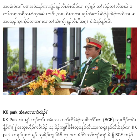
အဝဲစံးဝဲလၢ“ပမၢအဝဲသ့ၣ်က့ၤကွံၥ်န့ၣ်လီၤ.မံၤထီၣ်လၢ ကၠါဖၠၣ် တၢ်လံၣ်တၢ်လီအဃိ ပ
တၢ်ကရၢကရိသနၥ်က့အမံၤဟးဂီၤ,လၢပယီၤတကပၤစ့ၢ်ကီးတၢ်ဆီၣ်နံးအိၣ်အဃိယပမၢ
အဝဲသ့ၣ်က့ၤကွံၥ်လၢတဂၤလၢတၢ်ဆဲးကျိးန့ၣ်လီၤ.”အဂ့ၢ် စံးဝဲဒၣ်န့ၣ်လီၤ.
KK park အံၤမတၤပၢဝဲလဲၣ်?
KK Park အံၤန့ၣ် ဘၣ်တၢ်ပၢအီၤလၢ ကညီကီၢ်စဲၣ်သုးခိးကီၢ်ဆၢ (BGF) သုးဟီၣ်ကဝီၤ
နီၣ်ဂံၢ်(၂)အသုးဟီၣ်ကဝီၤခိၣ် သုးခိၣ်ကျၢၢ်ဖိစီၤတ့ဝ့န့ၣ်လီၤ.သုးကရူၢ်နုၥ်လီၤဝဲဒၣ်လၢ KK
park ကရၢၢ်ပူၤအံၤန့ၣ် သုးခိၣ်ကျၢၢ်ဖိစီၤတ့ၤဝ့တအဲၣ်ဒိးဘၣ်ဘၣ်ဆၣ် ခီဖျိ BGF အနဲၣ်