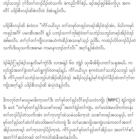
ဘံၣ်သဘုၣ် ဂ့ၢ်၀ီတၢ်တၢၣ်ပီၣ်တဲသကိး ဖဲကညီကီၢ်စဲၣ်ႇ ဖၣ်အၣ်ဖၠၣ်စိမိၤကၠိပူၤ အက
တီၢ် ပဒိၣ်စီၤလၣ်ထိစံးလီၤ၀ဲ ဒ်အံၤန့ၣ်လီၤႉ
ပဒိၣ်စီၤလၣ်ထိ စံး၀ဲလၢ “ကီၢ်ပယီၤပူၤ တၢ်တမုာ်တခုၣ်တဖၣ်အိၣ်၀ဲဒၣ်အံၤႇ ဒ်သိးကမုာ်
ကခုၣ်အဂီၢ် ပမၤအီၤအလီၢ် န့ၣ် ပဘၣ်သဂၢၢ်ဘှါဆှဲ၀ဲတၢ်သဘံၣ်သဘုၣ်တဖၣ်အိၣ်၀ဲဒၣ်
အါမးလီၤႉ တၢ်ဂ့ၢ်တၢ်ကျိိၤလၢအဟဲကဲထီၣ်အသးမ့ၢ်သ့ၣ် ညါဒီးႇ ကထံၣ်လိာ်တၢၣ်ပီၣ်တဲ
သကိးဒီးဃုသကိးအစၢမး ကမၤနၢၤဘၣ်တၢ်လီၤ” အဂ့ၢ်န့ၣ်စံး၀ဲလီၤႉ
ဒံၣ်မိၣ်ြခ့ၣ်စံၣ်သနူလီၤမၢ်ကွံာ်ဒီး လၢအနံၣ် ၆၀ ဘျဲၣ် သုးမီၤစိရိၤပၢတၢ်သနူအဃိႇ က
လုာ်ဒူၣ်အတၢ်ခွဲးတၢ်ယာ်ရှူကွံာ်၀ဲတဖၣ်န့ၣ်ႇ ကီၢ်ပယီၤပူၤ စုက၀ဲၤတၢ်သဘံၣ်သဘုၣ် ဃုာ်
ဒီး ကီၢ်ပူၤတၢ်သဘံၣ်သဘုၣ်ဟဲအိၣ်ထီၣ်၀ဲဒၣ် အခိၣ်သ့ၣ်န့ၣ်မ့ၢ်၀ဲဒၣ်ဂံၢ်ခီၣ်ထံးတၢ်ဂ့ၢ်တ
ကျိၤအဂ့ၢ်န့ၣ် ပဒိၣ်စီၤလၣ်ထိ စံးၦဲၤ၀ဲန့ၣ်လီၤႉ
ဒီကလုာ်တၢ်မၤဃူမၤဖိးက့ၤတၢ်ဒီး တၢ်မုာ်တၢ်ခုၣ်လီၢ်ခၢၣ်သး၀ဲၤကျိၤ (NRPC) ရဲၣ်ကျဲၤ၀ဲ
ဒီး မၤ၀ဲ “တၢ်မုာ်တၢ်ခုၣ်ဒီးသးစၢ်တဖၣ်”အတၢ်ရဲၣ်တၢ်ကျဲၤႇ တၢ်မၤ၀ဲဖဲမဟါကၢာ်တနံၤ
တၢ်တၢၣ်ပီၣ်တဲသကိးအံၤ တၢ်က့ၤကွၢ်ထံသမံသမိးက့ၤ၀ဲ သးစၢ်တဖၣ်အသနၢၣ်ႇ တၢ်
မုာ်တၢ်ခုၣ်တၢ်ထဲးဂံၢ်ထဲးဘါအတၢ်လဲၤကျဲ ဒီး တၢ်မၤအကျိၤအကျဲလၢခံကတၢၢ်အတၢ်
အိၣ်သးတဖၣ် တၢ်က့ၤတၢၣ်ပီၣ်က့ၤ၀ဲႇ ကီၢ်ပူၤတၢ်မုာ်တၢ်ခုၣ်တၢ်အိၣ်သး အတၢ်ဂံၢ်စၢ်ႇ
အတၢ်ဂံၢ်ဆူၣ်တဖၣ် တၢ်က့ၤပဲာ်ထံနီၤဖး၀ဲန့ၣ်လီၤႉ