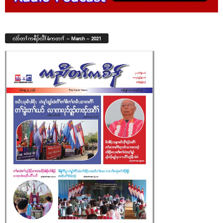
လံာ်တၢ်ကစီၣ်လီၢ်ခံကတၢၢ် – March – 2021