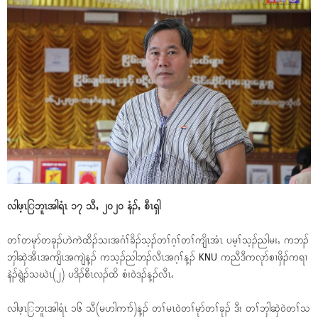
လါဖ့ၤြဘူၤအါရံၤ ၁၇ သီႇ ၂၀၂၀ နံၣ်ႇ စီၤရှါ
တၢ်တမုာ်တခုၣ်ဟဲကဲထီၣ်သးအဂံၢ်ခိၣ်သ့ၣ်တၢ်ဂ့ၢ်တၢ်ကျိၤအံၤ ပမ့ၢ်သ့ၣ်ညါမးႇ ကဘၣ်
ဘှါဆှဲအီၤအကျိၤအကျဲန့ၣ် ကသ့ၣ်ညါဘၣ်လီၤအဂ့ၢ်န့ၣ် KNU ကညီဒီကလုာ်စၢဖှိၣ်ကရၢ
နဲၣ်ရွဲၣ်သဃဲၤ(၂) ပဒိၣ်စီၤလၣ်ထိ စံး၀ဲဒၣ်န့ၣ်လီၤႉ
လါဖ့ၤြဘူၤအါရံၤ ၁၆ သီ(မဟါကၢာ်)န့ၣ် တၢ်မၤ၀ဲတၢ်မုာ်တၢ်ခုၣ် ဒီး တၢ်ဘှါဆှဲ၀ဲတၢ်သ