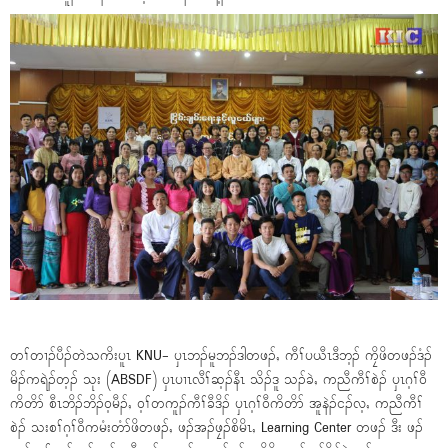
တၢ်တၢၣ်ပီၣ်တဲသကိးပူၤ KNU- ပှၤဘၣ်မူဘၣ်ဒါတဖၣ်ႇ ကီၢ်ပယီၤဒီဘ့ၣ် ကၠိဖိတဖၣ်ဒံၣ်
မိၣ်ကရဲၣ်တ့ၣ် သုး (ABSDF) ၦၤပၢၤလီၢ်ဆ့ၣ်နီၤ သိၣ်ဒူ သၣ်ခဲႇ ကညီကီၢ်စဲၣ် ၦၤဂ့ၢ်၀ီ
ကိတိာ် စီၤဘိၣ်ဘိၣ်၀့မီၣ်ႇ ၀့ၢ်တကူၣ်ကီၢ်ခီဒိၣ် ၦၤဂ့ၢ်၀ီကိတိာ် အူနဲၣ်ငၣ်လ့ႇ ကညီကီၢ်
စဲၣ် သးစၢ်ဂ့ၢ်၀ီကမံးတံာ်ဖိတဖၣ်ႇ ဖၣ်အၣ်ဖၠၣ်စိမိၤႇ Learning Center တဖၣ် ဒီး ဖၣ်