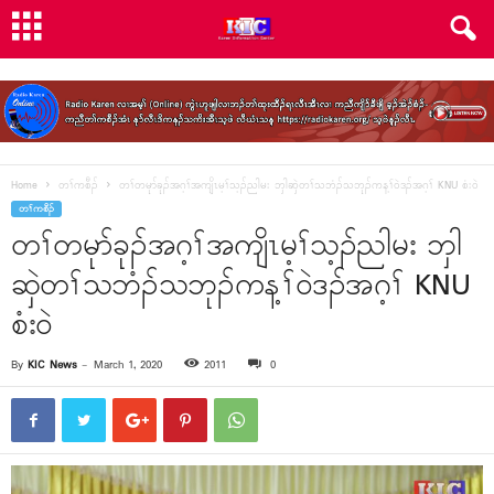
Home
တၢ်ကစီၣ်
တၢ်တမုာ်ခုၣ်အဂ့ၢ်အကျိၤမ့ၢ်သ့ၣ်ညါမး ဘှါဆှဲတၢ်သဘံၣ်သဘုၣ်ကန့ၢ်၀ဲဒၣ်အဂ့ၢ် KNU စံး၀ဲ
တၢ်ကစီၣ်
တၢ်တမုာ်ခုၣ်အဂ့ၢ်အကျိၤမ့ၢ်သ့ၣ်ညါမး ဘှါ
ဆှဲတၢ်သဘံၣ်သဘုၣ်ကန့ၢ်၀ဲဒၣ်အဂ့ၢ် KNU
စံး၀ဲ
By
KIC News
-
March 1, 2020
2011
0