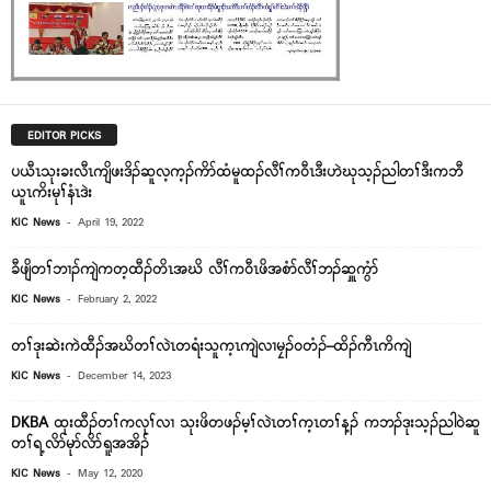
EDITOR PICKS
ပယီၤသုးခးလီၤကျိဖးဒိၣ်ဆူလ့က့ၣ်ကိာ်ထံမူထၣ်လီၢ်က၀ီၤဒီးဟဲဃုသ့ၣ်ညါတၢ်ဒီးကဘီ
ယူၤကိးမုၢ်နံၤဒဲး
-
KIC News
April 19, 2022
ခီဖျိတၢ်ဘၢၣ်ကျဲကတ့ထီၣ်တိၤအဃိ လီၢ်က၀ီၤဖိအစံာ်လီၢ်ဘၣ်ဆှူကွံာ်
-
KIC News
February 2, 2022
တၢ်ဒုးဆဲးကဲထီၣ်အဃိတၢ်လဲၤတရံးသူက့ၤကျဲလၢမၠၣ်၀တံၣ်–ထိၣ်ကီၤကိကျဲ
-
KIC News
December 14, 2023
DKBA ထုးထီၣ်တၢ်ကလုၢ်လၢ သုးဖိတဖၣ်မ့ၢ်လဲၤတၢ်က့ၤတၢ်န့ၣ် ကဘၣ်ဒုးသ့ၣ်ညါ၀ဲဆူ
တၢ်ရ့လိာ်မုာ်လိာ်ရူအအိၣ်
-
KIC News
May 12, 2020