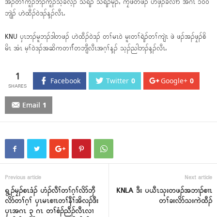
အၣ်တၢ်ကူၣ်ဘၣ်ကူၣ်သ့ခီလ့ၣ် သရၣ် သရၣ်မုၣ်ႇ ကၠိဖိတဖၣ် ပာ်ဖှိၣ်ခဲလၢာ် အဂၤ ၁၀၀
ဘျဲၣ် ဟဲထီၣ်၀ဲဒၣ်န့ၣ်လီၤႉ
KNU ၦၤဘၣ်မူဘၣ်ဒါတဖၣ် ဟဲထီၣ်၀ဲဒၣ် တၢ်မၤ၀ဲ မူးတၢ်ရဲၣ်တၢ်ကျဲၤ ဖဲ ဖၣ်အၣ်ဖၠၣ်စိ
မိၤ အံၤ မ့ၢ်၀ဲဒၣ်အဆိကတၢၢ််တဘျီလီၤအဂ့ၢ်န့ၣ် သ့ၣ်ညါဘၣ်န့ၣ်လီၤႉ
1
Facebook
Twitter
0
Google+
0
Email
1
Previous article
Next article
ရွ့ၣ်မၠၣ်စၤဒံၣ် ဟံၣ်လီၢ်တၢ်ဂ့ၢ်လိာ်ဘှီ
KNLA ဒီး ပယီၤသုးတဖၣ်အဘၢၣ်စၢၤ
လိာ်တၢ်ဂ့ၢ် ၦၤမၤစၢၤတၢ်နီၢ်အိလၣ်ဒီး
တၢ်ခးလိာ်သးကဲထီၣ်
ၦၤအဂၤ ၃ ဂၤ တၢ်စံၣ်ညီၣ်လီၤလၢ