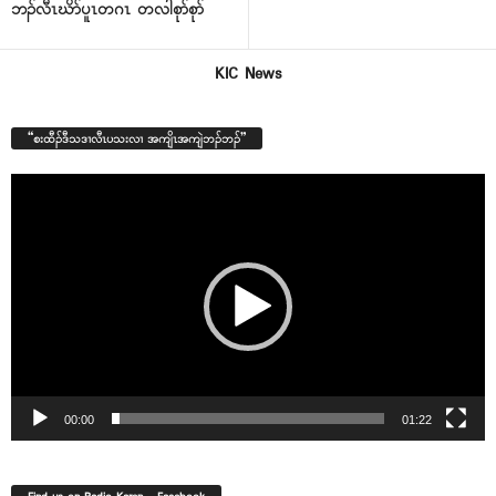
ဘၣ်လီၤဃိာ်ပူၤတဂၤ တလါစုာ်စုာ်
KIC News
“စးထီၣ်ဒီသဒၢလီၤပသးလၢ အကျိၤအကျဲဘၣ်ဘၣ်”
Video
Player
00:00
01:22