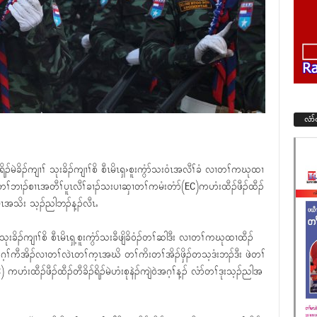
လံာ
ရိၣ်မဲခိၣ်ကျၢၢ် သုးခိၣ်ကျၢၢ်စိ စီၤမိၤရှ›စူးကွံာ်သး၀ံၤအလီၢ်ခံ လၢတၢ်ကဃုထၢ
တၢ်ဘၢၣ်စၢၤအတီၢ်ပူၤလီၢ်ခၢၣ်သးပၢဆှၢတၢ်ကမံးတံာ်(EC)ကဟံးထီၣ်ဖီၣ်ထီၣ်
ပူၤအသိး သ့ၣ်ညါဘၣ်န့ၣ်လီၤႉ
သုးခိၣ်ကျၢၢ်စိ စီၤမိၤရှ့စူးကွံာ်သးခီဖျိခိ၀ံၣ်တၢ်ဆါဒီး လၢတၢ်ကဃုထၢထီၣ်
တၢ်ဂ့ၢ်ကီအိၣ်လၢတၢ်လဲၤတၢ်က့ၤအဃိ တၢ်ကိးတၢ်အိၣ်ဖှိၣ်တသ့ဒံးဘၣ်ဒီး ဖဲတၢ်
ဟံးထီၣ်ဖီၣ်ထီၣ်တီခိၣ်ရိၣ်မဲဟံးစုနဲၣ်ကျဲ၀ဲအဂ့ၢ်န့ၣ် လံာ်တၢ်ဒုးသ့ၣ်ညါအ