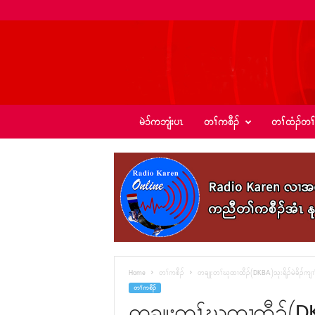
ခ့
မဲၥ်ကဘျံးပၤ
တၢ်ကစီၣ်
တၢ်ထံၣ်တၢ
ၣ်
အဲ
း
စံ
ၣ်
–
K
I
C
N
e
Home
တၢ်ကစီၣ်
တချုးတၢ်ဃုထၢထီၣ်(DKBA)သုးရိၣ်မဲခိၣ်ကျၢၢ်
w
တၢ်ကစီၣ်
s
တချုးတၢ်ဃုထၢထီၣ်(DK