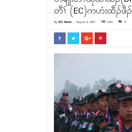
တီၢ် (EC)ကဟံးထီၣ်ဖီၣ်ထီ
By
KIC News
-
August 4, 2021
1243
0