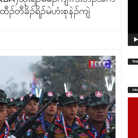
Player
ၣ်တီခိၣ်ရိၣ်မဲဟံးစုနဲၣ်ကျဲ
Fin
Inf