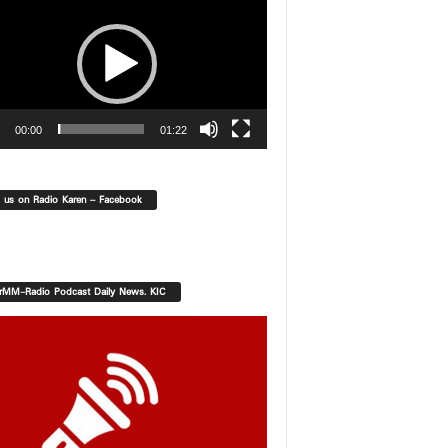
00:00
01:22
d us on Radio Karen – Facebook
orMM-Radio Podcast Daily News. KIC