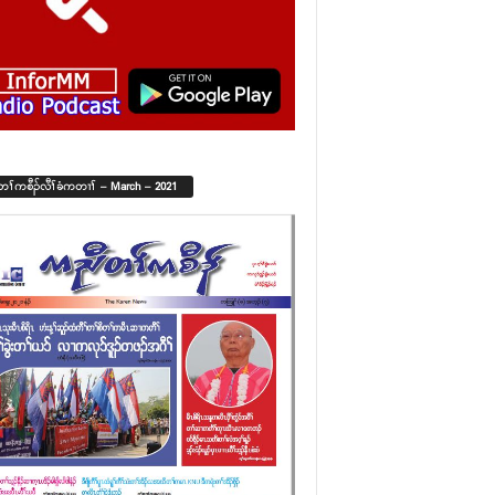
်တၢ်ကစီၣ်လီၢ်ခံကတၢၢ် – March – 2021