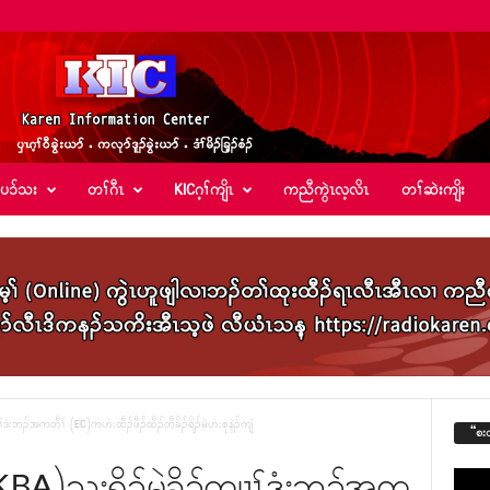
်ပၥ်သး
တၢ်ဂီၤ
KICဂ့ၢ်ကျိၤ
ကညီကွဲၤလ့လိၤ
တၢ်ဆဲးကျိး
ဒံးဘၣ်အကတီၢ် (EC)ကဟံးထီၣ်ဖီၣ်ထီၣ်တီခိၣ်ရိၣ်မဲဟံးစုနဲၣ်ကျဲ
“စး
BA)သုးရိၣ်မဲခိၣ်ကျၢၢ်ဒံးဘၣ်အက
Video