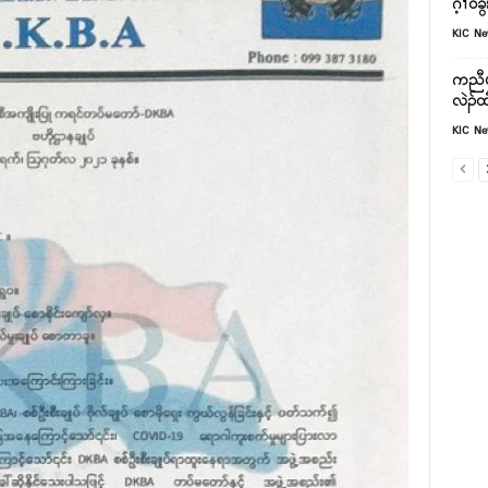
ဂ့ၢ်၀ီ
KIC N
ကညီပှ
လဲၣ်ထ
KIC N