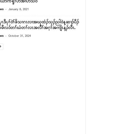
ခွဲးယာ်ကရူၢ်ပဲာ်အၢပဲာ်သီ၀ဲ
-
ews
January 6, 2021
ၤဒီပုၢ်ဝဲၢ်ဖိသၢဂၤလၢအဃုထံၣ်သ့ၣ်ညါဝဲန့ဆၢၣ်ပီၣ်
ံဖီလၥ်တၢ်ဃံတၢ်လၤအလီၢ်အဂ့ၢ်အကျိၤန့ၣ်လီၤ.
-
ews
October 31, 2024