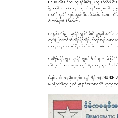
DKBA လီၢ်ခၢၣ်သး သုးရိၣ်မဲခိၣ်(၂) သုးခိၣ်ဒိၣ်ဖိ စ
ဖှိၣ်အဂီၢ်တသ့၀ဲဒံးဘၣ်ႉ သုးခိၣ်ကျၢၢ်မိၤရှ့အလီၢ်ခ
ဟံထီၣ်သုးခိၣ်ကျၢၢ်အမူဒါလီၤႉ အိၣ်ဒၣ်တၢ်ဆၢကတီၢ်မ့
စံးဘၣ်ခ့ၣ်အဲးစံၣ်န့ၣ်လီၤႉ
လၢန့ၣ်အမဲာ်ညါ သုးခိၣ်ကျၢၢ်စိ စီၤမိၤရှ›မူဒါအလီၢ်လ
ကျၢၢ်(၂)ကဘၣ်ဟံးထီၣ်ဖီၣ်ထီၣ်မူဒါဘၣ်ဆၣ် လၢတၢ်က
ကဘၣ်ထံၣ်လိာ်တၢၣ်ပီၣ်လီၤတံၢ်လီၤဆဲး၀ံၤမး တၢ်ကပာ်ဂၢၢ
သုးရိၣ်မဲခိၣ်ကျၢၢ် သုးခိၣ်ကျၢၢ်စိ စီၤမိၤရှ့အံၤ 
တီၢ် စူးကွံာ်အသးဖဲ၀့ၢ်တကူၣ် မ့ၣ်ကလၣ်ဒိၣ်တၢ်ဆါဟံၣ
ဒ်န့ၣ်အသိး ကညီတၢ်မုာ်တၢ်ခုၣ်ကီၣ်ကး(KNU/KNLA-PC)သုး
မဟါ(လါအီကူး ၃)သီ မုၢ်နၤခီအဆၢကတီၢ် စူးကွံာ်အသးခီဖ