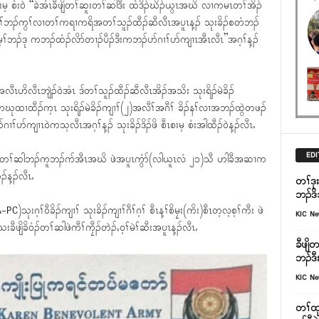
ီၤစးမ့ စံး၀ဲ “ခဲအံၤခီဖျိတၢ်ဆူးတၢ်ဆါဒီး ထံဒိၣ်ဃိၣ်ယွၤအဃိ လၢကမၤတၢ်အိၣ်
ီဒု မ့ၢ်ဘၣ်ကွၢ်လၢတၢ်ကရၢကရိအတၢ်သူၣ်ထီၣ်ဆီလီၤအပူၤန့ၣ် သုးခိၣ်စတံဘၣ်
ၢ်ဘၣ်ဒု ကဘၣ်ထံၣ်လိာ်တၢၣ်ပီၣ်ဒီးကဘၣ်ပာ်ဂၢၢ်ပာ်ကျၢၤအီၤလီၤ”အဂ့ၢ်န့ၣ်
ၢအလီၤဟိလီၤဘျဲၣ်၀ဲအံၤ ဒ်တၢ်သူၣ်ထီၣ်ဆီလီၤအိၣ်အသိး သုးရိၣ်မဲခိၣ်
ဃုထၢထီၣ်က့ၤ သုးရိၣ်မဲခိၣ်ကျၢၢ်(၂)အလီၢ်အဂီၢ် ခိၣ်နၢ်လၢအဘၣ်ထွဲတဖၣ်
်ပာ်ကျၢၤ၀ဲကသ့လီၤအဂ့ၢ်န့ၣ် သုးခိၣ်ဒိၣ်ဖိ စီၤစးမ့ စံးအါထီၣ်၀ဲန့ၣ်လီၤႉ
EDI
ခီဖျိခိ၀ံၣ်တၢ်ဆါဘၣ်ကူဘၣ်ဂာ်အီၤအဃိ ဖဲအပူၤကွံာ်(လါယူၤလံ ၂၁)သီ ဟါခီအဆၢက
်န့ၣ်လီၤႉ
တၢ်ဒု
ဘၣ်ဒိ
ဂ့ၢ်၀ီခိၣ်ကျၢၢ် သုးခိၣ်ကျၢၢ်ဂီၢ်ဂ့ၢ် စီၤန့ၢ်စိမၠး(ကိး)စီၤတ့လ့စ့ၢ်ကီး ဖဲ
KIC N
ျိခိ၀ံၣ်တၢ်ဆါဖဲကီၢ်ကၠီၣ်တဲၣ်ႇ၀့ၢ်မဲၢ်ဆီးအပူၤန့ၣ်လီၤႉ
ခီဖျိ
ဘၣ်ဒ
KIC N
တၢ်ထု