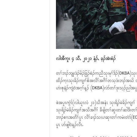
လါအီကူး ၄ သီႇ ၂၀၂၁ နံၣ်ႇ ခ့ၣ်အဲးစံၣ်
တၢ်ဘၣ်ဘျုးဒံၣ်မိၣ်ခြ့ၣ်စံၣ်ကညီသုးမုၢ်ဒိၣ်(DKBA)သုး
ထီၣ်က့ၤသုးခိၣ်ကျၢၢ်စိအလီၢ်အဂီၢ်တသ့ဒံးဘၣ်အဃိ 
ဟံးစုနဲၣ်ကျဲ၀ဲအဂ့ၢ်န့ၣ် (DKBA)လံာ်တၢ်ဒုးသ့ၣ်ညါအ
ဖဲအပူၤကွံာ်(လါယူၤလံ ၂၁)သီအနံၤ သုးရိၣ်မဲခိၣ်ကျၢၢ် 
သုးရိၣ်မဲခိၣ်ကျၢၢ်အသီအဂီၢ် ခီဖျိတၢ်ဆူးတၢ်ဆါဒီး
ဘၢၣ်စၢၤအတီၢ်ပူၤ လီၢ်ခၢၣ်သးပၢဆှၢတၢ်ကမံးတံာ်(EC) က
ပူၤ ပာ်ဖျါ၀ဲန့ၣ်လီၤႉ