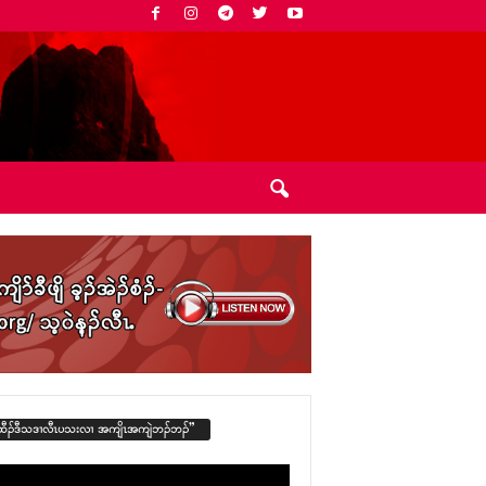
ထီၣ်ဒီသဒၢလီၤပသးလၢ အကျိၤအကျဲဘၣ်ဘၣ်”