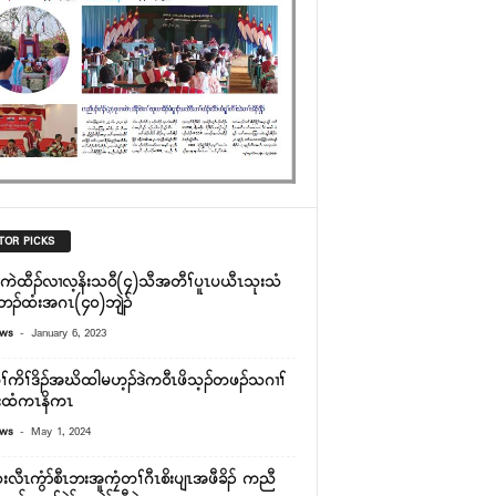
TOR PICKS
းကဲထီၣ်လၢလ့နိးသ၀ီ(၄)သီအတီၢ်ပူၤပယီၤသုးသံ
ဘၣ်ထံးအဂၤ(၄၀)ဘျဲၣ်
-
ews
January 6, 2023
တၢ်ကိၢ်ဒိၣ်အဃိထါမဟ့ၣ်ဒဲက၀ီၤဖိသ့ၣ်တဖၣ်သဂၢၢ်
ီးထံကၤနိကၤ
-
ews
May 1, 2024
းလီၤကွံာ်စီၤဘးအူကၠံတၢ်ဂီၤစိးပျၤအဖီခိၣ် ကညီ