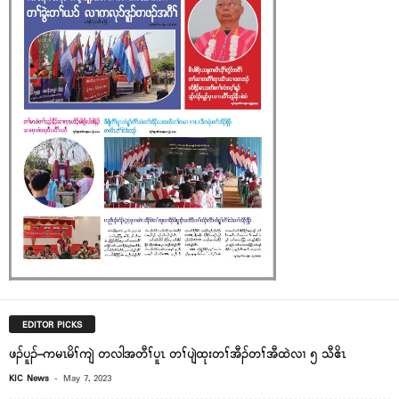
EDITOR PICKS
ဖၣ်ပူၣ်–ကမၤမိၢ်ကျဲ တလါအတီၢ်ပူၤ တၢ်ပျဲထုးတၢ်အီၣ်တၢ်အီထဲလၢ ၅ သီဧိၤ
-
KIC News
May 7, 2023