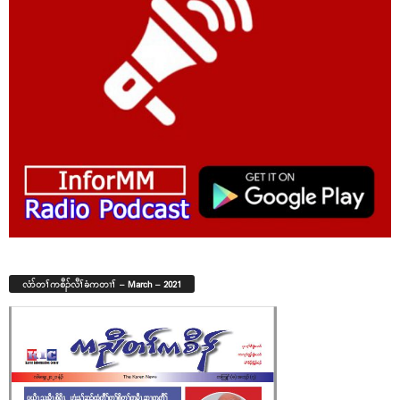
လံာ်တၢ်ကစီၣ်လီၢ်ခံကတၢၢ် – March – 2021