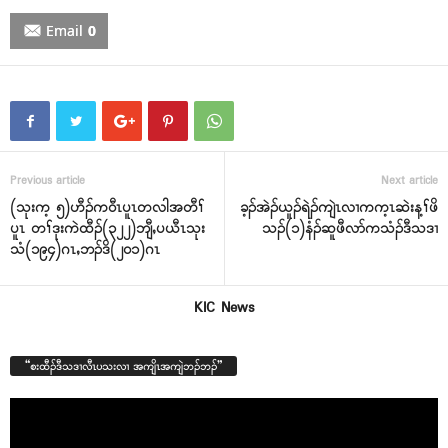
Email
0
Previous article
Next article
(သုးက့ ၅)ဟီၣ်က၀ီၤပူၤတလါအတီၢ်
ခ့ၣ်အဲၣ်ယူၣ်ရဲၣ်ကျဲၤလၢကက့ၤဆဲးန့ၢ်ဖိ
ပူၤ တၢ်ဒုးကဲထီၣ်(၃၂၂)ဘျီႇပယီၤသုး
သၣ်(၁)နံၣ်ဆူဖီလာ်ကသံၣ်ဒီသဒၢ
သံ(၁၉၄)ဂၤႇဘၣ်ဒိ(၂၀၁)ဂၤ
KIC News
“စးထီၣ်ဒီသဒၢလီၤပသးလၢ အကျိၤအကျဲဘၣ်ဘၣ်”
Video
Player