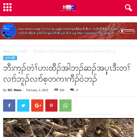
Home
တၢ်ကစီၣ်
ဘီးက့ၣ်တံၢ်ဟးထီၣ်အါဘၣ်ဆၣ်အၦ့ၤဒီးတၢ်လၢာ်ဘူၣ်လၢာ်စ့တကၢကီၣ်၀ဲဘၣ်
တၢ်ကစီၣ်
ဘီးက့ၣ်တံၢ်ဟးထီၣ်အါဘၣ်ဆၣ်အၦ့ၤဒီးတၢ်
လၢာ်ဘူၣ်လၢာ်စ့တကၢကီၣ်၀ဲဘၣ်
By
KIC News
-
February 3, 2022
830
0