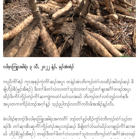
လါဖ့ၤဘြူၤအါရံၤ ၃ သီႇ ၂၀၂၂ နံၣ်ႇ ခ့ၣ်အဲးစံၣ်
ကညီကီၢ်စဲၣ် ကၠၤအ့စ့ၣ်ကၠံကီၢ်ဆၣ်အပူၤ တနံၣ်အံၤဘီးက့ၣ်တံၢ်ဟးထီၣ်အါဘၣ်ဆၣ် ခီ
ဖျိဟီၣ်စီ(မၠ့ၣ်အီစၣ်) ဒီးတၢ်ဖိတၢ်လံၤလၢတၢ်သူ၀ဲလၢတၢ်သူၣ်တၢ်ဖျးအဂီၢ်တဖၣ်အၦ့ၤ
ထီၣ်ဒီးကီၢ်ကၠီၣ်တဲၣ်ကီၢ်ဆၢကျဲကးတံၢ်ဃာ်သးအဃိ ဘီးက့ၣ်တၢ်လၢာ်ဘူၣ်လၢာ်စ့ဒီး
အၦ့ၤတကၢကီၣ်၀ဲဘၣ်အဂ့ၢ်န့ၣ် သ့ၣ်ညါဘၣ်လၢလီၢ်က၀ီၤဖိအအိၣ်န့ၣ်လီၤႉ
ဖဲလါဒံၣ်စ့ဘၢၣ်ဒီးလါဖ့ၤဘြူၤအါရံၤအကတီၢ် ဘၣ်တၢ်ခူၣ်ထီၣ်ကွံာ်၀ဲဘီးက့ၣ်တံၢ်သ့ၣ်တ
ဖၣ်ဒီး တၢ်ဆှၢအီၤဆူကီၢ်ကၠီၣ်တဲၣ်အပူၤဘၣ်ဆၣ် ခီဖျိတၢ်ပံာ်ဃာ်ဃိၣ်သၢဖျၢၣ်ကီၢ်ဆၢအ
ဃိ ဟီၣ်စီ(မၠ့ၣ်အီစၣ်) တဖၣ်ဒီးတၢ်ဖိတၢ်လံၤလၢတၢ်သူ၀ဲလၢဘီးက့ၣ်တံၢ်အဂီၢ်အံၤတဖၣ်