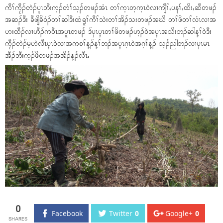
ကီၢ်ကၠီၣ်တဲၣ်ပူၤဘီးက့ၣ်တံၢ်သ့ၣ်တဖၣ်အံၤ တၢ်က့ၤတ့က့ၤ၀ဲလၢကျီၢ်ႇပနၢ်ႇထိးႇဆီတဖၣ်
အဆၣ်ဒီး ခီဖျိခိ၀ံၣ်တၢ်ဆါဒီးထံရူၢ်ကီၢ်သဲးတၢ်အိၣ်သးတဖၣ်အဃိ တၢ်ဖိတၢ်လံၤလၢအ
ဟးထီၣ်လၢဟီၣ်က၀ီၤအပူၤတဖၣ် ဒ်ၦၤၦ့ၤတၢ်ဖိတဖၣ်ဟ့ၣ်၀ဲအၦ့ၤအသိးဘၣ်ဆါန့ၢ်၀ဲဒီး
ကၠီၣ်တဲၣ်မ့ဟဲလီၤၦ့ၤ၀ဲလၢအကစၢ်န့ၣ်န့ၢ်ဘၣ်အၦ့ၤဂ့ၤ၀ဲအဂ့ၢ်န့ၣ် သ့ၣ်ညါဘၣ်လၢၦၤမၤ
အီၣ်ဘီးက့ၣ်ဖိတဖၣ်အအိၣ်န့ၣ်လီၤႉ
0
Facebook
Twitter
0
Google+
0