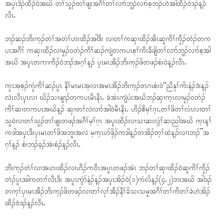
အၦ့ၤဒိၣ်ထီၣ်၀ဲအဃိ တၢ်သူၣ်တၢ်ဖျးအဂီၢ်တၢ်လၢာ်ဘူၣ်လၢာ်စ့ဘၣ်ဟဲအါထီၣ်၀ဲဒၣ်န့ၣ်
လီၤႉ
ဘၣ်ဆၣ်ဘီးက့ၣ်တံၢ်အတံၢ်ဟးထီၣ်အါဒီး လၢတၢ်ကဆှၢထီၣ်အီၤဆူကီၢ်ကၠီၣ်တဲၣ်တက
ပၤအဂီၢ် ကဆှၢထီၣ်လၢမၠၣ်၀တံၣ်ကီၢ်ဆၣ်ကျဲတကပၤစ့ၢ်ကီးခီဖျိတၢ်လၢာ်ဘူၣ်လၢာ်စ့အါ
အဃိ အၦ့ၤတကၢကီၣ်၀ဲဘၣ်အဂ့ၢ်န့ၣ် ၦၤမၤအီၣ်ဘီးက့ၣ်ဖိတဖၣ်စံး၀ဲန့ၣ်လီၤႉ
ကၠၤအ့စ့ၣ်ကၠံကီၢ်ဆၣ်ပူၤ နီၢ်မၤမၤအ့လၢအမၤအီၣ်ဘီးက့ၣ်တဂၤစံး၀ဲ“ညီနုၢ်ကိးနံၣ်ဒဲးန့ၣ်
လဲၤလီၤၦ့ၤလၢ ဃိၣ်သၢဖျၢၣ်တကပၤမီၤနီၤႉ ခဲအံၤကျဲပံးအဃိဘၣ်ဆှၢက့ၤလၢမၠၣ်၀တံၣ်
ကီၢ်ဆၢတကပၤအဃိန့ၣ် ဆှၢတၢ်လဲလၢာ်အါ၀ဲမီၤနီၤႉ ဟီၣ်စီမ့ၢ်ဂ့ၤႇတၢ်ဖိတၢ်လံၤလၢတၢ်
သူ၀ဲလၢတၢ်သူၣ်တၢ်ဖျးတဖၣ်အဂီၢ်မ့ၢ်ဂ့ၤ အၦ့ၤထီၣ်လၢသၢဆးလွံၢ်ဆးညါအဃိ က့ၤန့ၢ်
ကဒါအၦ့ၤဒီးၦၤမၤတၢ်ဖိအဘူးအလဲ မ့က့ၤပာ်ဖှိၣ်ကဒါန့ၣ်တအိၣ်တ့ၢ်ထဲန့ၣ်လၢၤဘၣ်”အ
ဂ့ၢ်န့ၣ် စံးဘၣ်ခ့ၣ်အဲးစံၣ်န့ၣ်လီၤႉ
ဘီးက့ၣ်တံၢ်လၢအဟးထီၣ်လၢဟီၣ်က၀ီၤအပူၤတဖၣ်အံၤ ဘၣ်တၢ်ဆှၢထီၣ်၀ဲဆူကီၢ်ကၠီၣ်
တဲၣ်ပူၤအါကတၢၢ်လီၤဒီး အပူၤကွံာ်နံၣ်န့ၣ်အၦ့ၤအိၣ်၀ဲ(၁)ကံလိန့ၣ်(၄ႉ၂)ဘးအဃိ အါဒၣ်
တက့ၢ်ၦၤမၤအီၣ်ဘီးက့ၣ်ဖိတဖၣ်လၢတၢ်လုၢ်အီၣ်နီၢ်ခိသးသမူအဂီၢ်တၢ်ကီတၢ်ခဲဟဲအိၣ်
ထီၣ်၀ဲဒၣ်န့ၣ်လီၤႉ