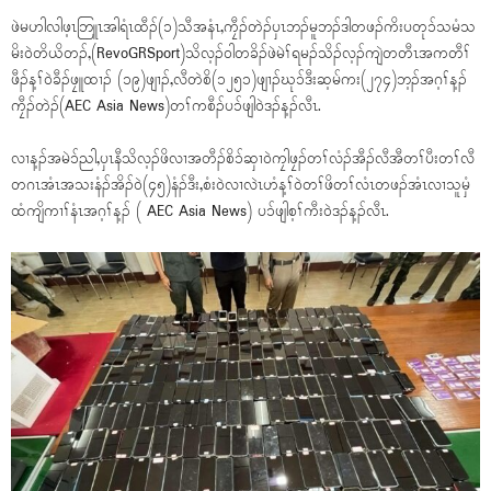
ဖဲမဟါလါဖ့ၤဘြူၤအါရံၤထီၣ်(၁)သီအနံၤ,ကၠီၣ်တဲၣ်ပှၤဘၣ်မူဘၣ်ဒါတဖၣ်ကိးပတုၥ်သမံသ
မိးဝဲတိယိတၣ်,(RevoGRSport)သိလ့ၣ်၀ါတခိၣ်ဖဲမဲၢ်ရမၣ်သိၣ်လ့ၣ်ကျဲတတီၤအကတီၢ်
ဖီၣ်န့ၢ်ဝဲခီၣ်ဖၠူထၢၣ် (၁၉)ဖျၢၣ်,လီတဲစိ(၁၂၅၁)ဖျၢၣ်ဃုၥ်ဒီးဆ့မ်ကး(၂၇၄)ဘ့ၣ်အဂ့ၢ်န့ၣ်
ကၠီၣ်တဲၣ်(AEC Asia News)တၢ်ကစီၣ်ပၥ်ဖျါဝဲဒၣ်န့ၣ်လီၤ.
လၢန့ၣ်အမဲၥ်ညါ,ပှၤနီသိလ့ၣ်ဖိလၢအတီၣ်စိၥ်ဆှၢဝဲကၠါဖၠၣ်တၢ်လံၣ်အီၣ်လီအီတၢ်ပီးတၢ်လီ
တဂၤအံၤအသးနံၣ်အိၣ်ဝဲ(၄၅)နံၣ်ဒီး,စံးဝဲလၢလဲၤဟံန့ၢ်ဝဲတၢ်ဖိတၢ်လံၤတဖၣ်အံၤလၢသူမှံ
ထံကျိကၢၢ်နံၤအဂ့ၢ်န့ၣ် ( AEC Asia News) ပၥ်ဖျါစ့ၢ်ကီးဝဲဒၣ်န့ၣ်လီၤ.