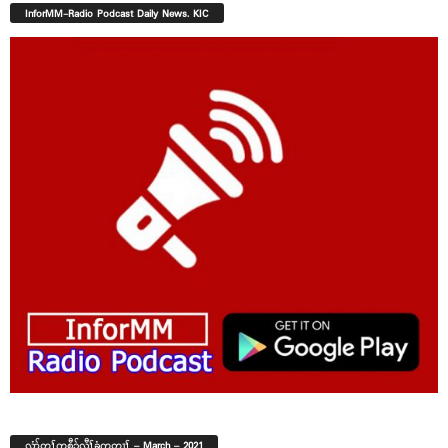
InforMM-Radio Podcast Daily News. KIC
လံာ်တၢ်ကစီၣ်လီၢ်ခံကတၢၢ် – March – 2021