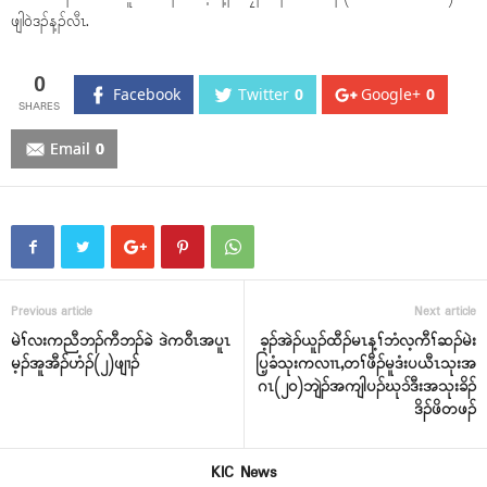
ဖျါဝဲဒၣ်န့ၣ်လီၤ.
0
Facebook
Twitter
0
Google+
0
Email
0
Previous article
Next article
မဲၢ်လးကညီဘၣ်ကီဘၣ်ခဲ ဒဲကဝီၤအပူၤ
ခ့ၣ်အဲၣ်ယူၣ်ထီၣ်မၤန့ၢ်ဘံလ့ကီၢ်ဆၣ်မဲး
မ့ၣ်အူအီၣ်ဟံၣ်(၂)ဖျၢၣ်
ပြ့ခံသုးကလၢၤ,တၢ်ဖီၣ်မူဒံးပယီၤသုးအ
ဂၤ(၂၀)ဘျဲၣ်အကျါပၣ်ဃုၥ်ဒီးအသုးခိၣ်
ဒိၣ်ဖိတဖၣ်
KIC News