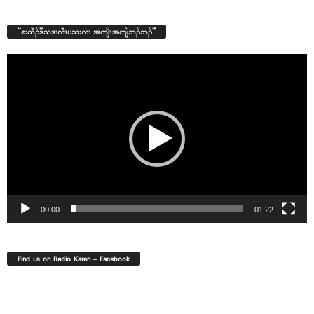
“စးထီၣ်ဒီသဒၢလီၤပသးလၢ အကျိၤအကျဲဘၣ်ဘၣ်”
Video
Player
00:00
01:22
Find us on Radio Karen – Facebook