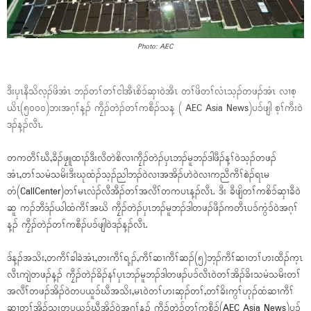
Photo: AEC
ဒီးပှၤနီသိလ့ၣ်ဖိအံၤ ဘၣ်တၢ်တၢ်ငါအီၤစိၥ်ဆှၢဝဲအီၤ တၢ်ဖိတၢ်လံၤသ့ၣ်တဖၣ်အံၤ လၢစ့
ယိၤ(၅၀၀၀)ဘးအဂ့ၢ်န့ၣ် ကၠီၣ်တဲၣ်တၢ်ကစီၣ်သန့ ( AEC Asia News)ပၥ်ဖျါ စ့ၢ်ကီးဝဲ
ဒၣ်န့ၣ်လီၤ.
တကတီၢ်ဃီ,ခီၣ်ဖၠူထၢၣ်ဒီးလီတဲစိလၢကၠီၣ်တဲၣ်ပှၤဘၣ်မူဘၣ်ဒါဖီၣ်န့ၢ်ဝဲသ့ၣ်တဖၣ်
အံၤ,တၢ်သမံသမိးဒီးဃုထံၣ်သ့ၣ်ညါဘၣ်ဝဲလၢအအိၣ်ဟဲဝဲလၢကညီကီၢ်စဲၣ်ရၤမ
တံ(CallCenter)တၢ်မၤလံၣ်လီအီၣ်တၢ်အလီၢ်တကပၤန့ၣ်လီၤ. ဒီး ခီဖျိတၢ်ကစိၥ်ဆှၢခီဝဲ
ဆူ ကၣ်ဘီဒံၣ်ယါထံကီၢ်အဃိ ကၠီၣ်တဲၣ်ပှၤဘၣ်မူဘၣ်ဒါတဖၣ်ဖီၣ်ကတီၤပၥ်ကွံၥ်ဝဲအဂ့ၢ်
န့ၣ် ကၠီၣ်တဲၣ်တၢ်ကစီၣ်ပၥ်ဖျါဝဲဒၣ်န့ၣ်လီၤ.
ဒ်န့ၣ်အသိး,တကီၢ်ခါခဲအံၤ,တးကီၢ်ရ့ၣ်,ကီၢ်ဆၢကီၢ်ဆၣ်(၅)ဘ့ၣ်ကီၢ်ဆၢတၢ်ဟးထီၣ်က့ၤ
လီၤကျဲတဖၣ်န့ၣ် ကၠီၣ်တဲၣ်ခိၣ်နၢ်ပှၤဘၣ်မူဘၣ်ဒါတဖၣ်ပၥ်လီၤဝဲတၢ်အိၣ်ခိးသမံသမိးတၢ်
အလီၢ်တဖၣ်အိၣ်ဝဲတပယူၥ်ဃီအသိး,မၤဝဲတၢ်ဟးဆှၣ်တၢ်,တၢ်ခိးကွၢ်ဟုၣ်ထံဆၢကီၢ်
ဆၢတၢ်အိၣ်သးတပယူၥ်ဃီအိၣ်ဝဲအဂ့ၢ်န့ၣ် ကၠီၣ်တဲၣ်တၢ်ကစီၣ်(AEC Asia News)ပၥ်