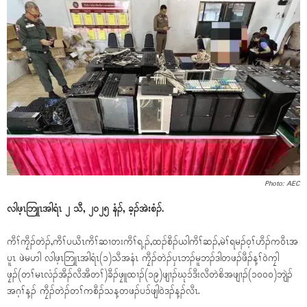
Photo: AEC
လါဖ့ၤဘြူၤအါရံၤ ၂ သီ, ၂၀၂၅ နံၣ်, ခ့ၣ်အဲးစံၣ်.
ကီၢ်ကၠီၣ်တဲၣ်,ကီၢ်ပယီၤကီၢ်ဆၢတးကီၢ်ရ့ၣ်,ထၣ်စီၣ်ယါကီၢ်ဆၣ်,မဲၢ်ရမၣ်ဝ့ၢ်ဟီၣ်ကဝီၤအ
ပူၤ ဖဲမဟါ လါဖ့ၤဘြူၤအါရံၤ(၁)သီအနံၤ ကၠီၣ်တဲၣ်ပှၤဘၣ်မူဘၣ်ဒါတဖၣ်ဖီၣ်န့ၢ်ဝဲကၠါ
ဖၠၣ်(တၢ်မၤလံၣ်အီၣ်လီအီတၢ်)ခီၣ်ဖၠူထၢၣ်(၁၉)ဖျၢၣ်ဃုၥ်ဒီးလီတဲစိအဖျၢၣ်(၁၀၀၀)ဘျဲၣ်
အဂ့ၢ်န့ၣ် ကၠီၣ်တဲၣ်တၢ်ကစီၣ်သန့တဖၣ်ပၥ်ဖျါဝဲဒၣ်န့ၣ်လီၤ.