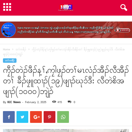
Home
တၢ်ကစီၣ်
ကၠီၣ်တဲၣ်ဖီၣ်န့ၢ်,ကၠါဖၠၣ်တၢ်မၤလံၣ်အီၣ်လီအီၣ်တၢ် ခီၣ်ဖၠူထၢၣ်(၁၉)ဖျၢၣ်ဃုၥ်ဒီး လီတဲစိအ
ဖျၢၣ်(၁၀၀၀)ဘျဲၣ်
တၢ်ကစီၣ်
ကၠီၣ်တဲၣ်ဖီၣ်န့ၢ်,ကၠါဖၠၣ်တၢ်မၤလံၣ်အီၣ်လီအီၣ်
တၢ် ခီၣ်ဖၠူထၢၣ်(၁၉)ဖျၢၣ်ဃုၥ်ဒီး လီတဲစိအ
ဖျၢၣ်(၁၀၀၀)ဘျဲၣ်
By
KIC News
-
February 2, 2025
415
0