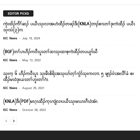
EDITOR PICKS
ကၠဲးထိၣ်ကီၢ်ဆၣ် ပယီၤသုးလၢအဟဲထီၣ်တဖၣ်ဒီး(KNLA)ဘၢၣ်စၢၤတၢ်ဒုးကဲထီၣ် ပယီၤ
သုးသံ(၃)ဂၤ
-
KIC News
July 19, 2024
(BGF)တၢ်ပၢဟီၣ်က၀ီၤပူၤတၢ်ထၢသုးထၢစ့ကဲထီၣ်တပယူာ်ဃီ
-
KIC News
May 12, 2022
သုးက့ ၆ ဟီၣ်က၀ီၤပူၤ သုးမီၤစိရိၤအသုးပာ်တ့ၢ်ကွံာ်သုးကလၢၤ ၅ ဖျၢၣ်၀ံၤအလီၢ်ခံ စး
ထီၣ်မၤ၀ဲဒုးယၤတၢ်ဟူးတၢ်ဂဲၤ
-
KIC News
August 25, 2021
(KNLA)ဒီး(PDF)မၤဂ့ၤထီၣ်က့ၤကျဲလၢပယီၤသုးမၤဟးဂီၤ၀ဲအံၤ
-
KIC News
October 26, 2023