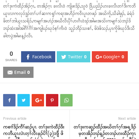
တၢ်ဒုးကဲထီၣ်အိၣ်ဂ့ၤ, တအိၣ်ဂ့ၤ ခးလီၤ၀ဲ ကျိဖးဒိၣ်,သူ၀ဲ ဒြိ,ပညိၣ်ဟးခးလီၤတၢ်ဒီးကဘီ
ယူၤလၢကလုၥ်ဒူၣ်တၢ်ပၢၢ်ဆၢကရူၢ်ကရၢအဟီၣ်က၀ီၤပူၤတဖၣ် အဃိကၠိ,သီခါဖၠၣ်, ခံရံၥ်
ဖိတၢ်ဘါယွၤသရိၥ်,ကမျၢၢ်အဟံၣ်အဃီလီၤပှီၢ်ဟးဂီၤ၀ဲဒၣ်အါမးအသိးကမျၢၢ်သံဘၣ်ဒိ
ဘၣ်ထံးအါအါဂီၢ်ဂီၢ်အကျါပၣ်ဃုၥ်စ့ၢ်ကီး၀ဲ သူၣ်ဘီၣ်သးစၢ်, ဖိဒံဖိသၣ်,ပှၤကၠိဖိဃုၥ်ဒီးသီ
ခါတပွဲအါမးန့ၣ်လီၤ.
0
Facebook
Twitter
0
Google+
0
Email
0
Previous article
Next article
ကစၢၢ်ဒိၣ်ကီၢ်ဆၣ်ပူၤ တၢ်ဒုးကဲထီၣ်ဒီး
တၢ်ဒုးကဆူၣ်ထီၣ်အဃိတၢ်ဂ့ၢ်အရ့ဒိၣ်
ကဘီယူၤလဲၤတ့ၢ်လီၤမ့ၣ်ပိၢ်(၃)ဘျီ ဖိ
မ့တအိၣ်ဘၣ်န့ၣ်တဘၣ်ဟးထီၣ်က့ၤ