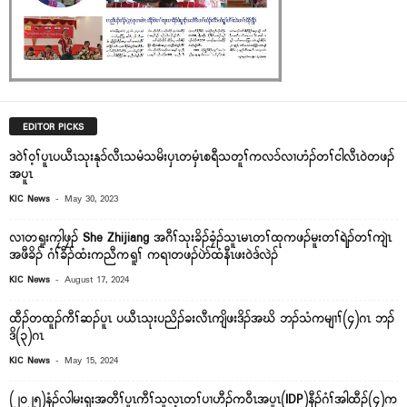
EDITOR PICKS
ဒ၀ဲၢ်၀့ၢ်ပူၤပယီၤသုးနု၁်လီၤသမံသမိးၦၤတမှံၤစရီသတူၢ်ကလ၁်လၢဟံၣ်တၢ်ငါလီၤ၀ဲတဖၣ်
အပူၤ
-
KIC News
May 30, 2023
လၢတရူးကၠါဖၠၣ် She Zhijiang အဂီၢ်သုးခိၣ်ခၠံၣ်သူၤမၤတၢ်ထုကဖၣ်မူးတၢ်ရဲၣ်တၢ်ကျဲၤ
အဖီခိၣ် ဂံၢ်ခီၣ်ထံးကညီကရူၢ် ကရၢတဖၣ်ပဲာ်ထံနီၤဖး၀ဲဒ်လဲၣ်
-
KIC News
August 17, 2024
ထီၣ်တထူၣ်ကီၢ်ဆၣ်ပူၤ ပယီၤသုးပညိၣ်ခးလီၤကျိဖးဒိၣ်အဃိ ဘၣ်သံကမျၢၢ်(၄)ဂၤ ဘၣ်
ဒိ(၃)ဂၤ
-
KIC News
May 15, 2024
(၂၀၂၅)နံၣ်လါမးရှးအတီၢ်ပူၤကီၢ်သူလ့ၤတၢ်ပၢဟီၣ်ကဝီၤအပူၤ(IDP)နီၣ်ဂံၢ်အါထီၣ်(၄)က