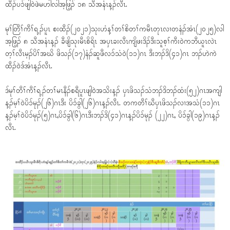
ထီၣ်ပၥ်ဖျါ၀ဲဖဲမဟါလါအ့ဖြ့ၣ် ၁၈ သီအနံၤန့ၣ်လီၤ.
မုၢ်တြီၢ်ကီၢ်ရ့ၣ်ပူၤ စးထီၣ်(၂၀၂၁)သုးဟံန့ၢ်တၢ်စိတၢ်ကမီၤတုၤလၢတနံၣ်အံၤ(၂၀၂၅)လါ
အ့ဖြ့ၣ် ၈ သီအနံၤန့ၣ် ခီဖျိသုးမီၤစိရိၤ အပှၤခးလီၤကျိဖးဒိၣ်ဒီးသူစ့ၢ်ကီး၀ဲကဘီယူၤလဲၤ
တ့ၢ်လီၤမ့ၣ်ပိၢ်အဃိ ဖိသၣ်(၁၇)နံၣ်ဆူဖီလၥ်သံ၀ဲ(၁၁)ဂၤ ဒီးဘၣ်ဒိ(၄၁)ဂၤ ဘၣ်ဟဲကဲ
ထီၣ်၀ဲဒ်အံၤန့ၣ်လီၤ.
ဒ်မုၢ်တီၢ်ကီၢ်ရ့ၣ်တၢ်မၤနီၣ်စရီပူၤဖျါ၀ဲအသိးန့ၣ် ပှၤဖိသၣ်သံဘၣ်ဒိဘၣ်ထံး(၅၂)ဂၤအကျါ
န့ၣ်မ့ၢ်၀ဲပိၥ်မုၣ်(၂၆)ဂၤဒီး ပိၥ်ခွါ(၂၆)ဂၤန့ၣ်လီၤ. တကတီၢ်ဃီပှၤဖိသၣ်လၢအသံ(၁၁)ဂၤ
န့ၣ်မ့ၢ်၀ဲပိၥ်မုၣ်(၅)ဂၤ,ပိၥ်ခွါ(၆)ဂၤဒီးဘၣ်ဒိ(၄၁)ဂၤန့ၣ်ပိၥ်မုၣ် (၂၂)ဂၤ, ပိၥ်ခွါ(၁၉)ဂၤန့ၣ်
လီၤ.