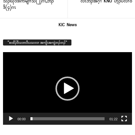
သၣ်ဃုၥ်ဒီးကမျၢၢ်သံ(၂)ဂၤ,ဘၣ်
လီၤဘၣ်အဂ့ၢ် KNU ဟ့ၣ်ပလီၢ်၀ဲ
ဒိ(၄)ဂၤ
KIC News
“စးထီၣ်ဒီသဒၢလီၤပသးလၢ အကျိၤအကျဲဘၣ်ဘၣ်”
Video
Player
00:00
01:22