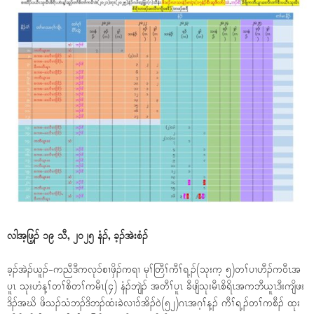
လါအ့ဖြ့ၣ် ၁၉ သီ, ၂၀၂၅ နံၣ်, ခ့ၣ်အဲးစံၣ်
ခ့ၣ်အဲၣ်ယူၣ်-ကညီဒီကလုၥ်စၢဖှိၣ်ကရၢ မုၢ်တြီၢ်ကီၢ်ရ့ၣ်(သုးက့ ၅)တၢ်ပၢဟီၣ်က၀ီၤအ
ပူၤ သုးဟံန့ၢ်တၢ်စိတၢ်ကမီၤ(၄) နံၣ်ဘျဲၣ် အတီၢ်ပူၤ ခီဖျိသုးမီၤစိရိၤအကဘီယူၤဒီးကျိဖး
ဒိၣ်အဃိ ဖိသၣ်သံဘၣ်ဒိဘၣ်ထံးခဲလၢၥ်အိၣ်၀ဲ(၅၂)ဂၤအဂ့ၢ်န့ၣ် ကီၢ်ရ့ၣ်တၢ်ကစီၣ် ထုး