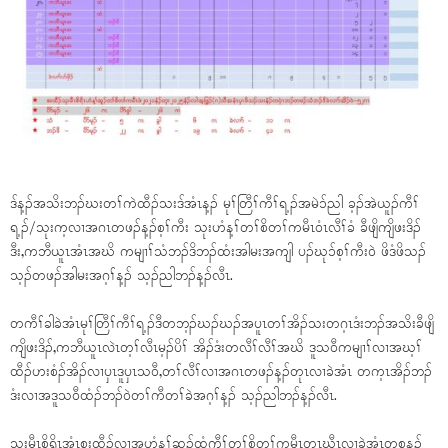
ဒ်န့ၣ်အသိးဘၣ်ဃးတၢ်ကဲထီၣ်သးဒ်အံၤန့ၣ် မုၢ်တြီၢ်ကီၢ်ရ့ၣ်အမဲၥ်ညါ ခ့ၣ်အဲယူၣ်ကီၢ်
ရ့ၣ်/သုးက့လၢအဂၤတဖၣ်န့ၣ်စ့ၢ်ကီး သုးဟံန့ၢ်တၢ်စိတၢ်ကမီၤ၀ံၤလီၢ်ခံ ခီဖျိကျိဖးဒိၣ်
ဒီး,ကဘီယူၤအံၤအဃိ ကမျၢၢ်သံဘၣ်ဒိဘၣ်ထံးအါမးအကျါ ပၣ်ဃုၥ်စ့ၢ်ကီး၀ဲ ဖိဒံဖိသၣ်
သ့ၣ်တဖၣ်အါမးအဂ့ၢ်န့ၣ် သ့ၣ်ညါဘၣ်န့ၣ်လီၤ.
တကီၢ်ခါခဲအံၤမုၢ်တြီၢ်ကီၢ်ရ့ၣ်ဒီတဘ့ၣ်ဃၣ်ဃၣ်အပူၤတၢ်အိၣ်သးတဂ့ၤဒံးဘၣ်အသိးခီဖျိ
ကျိဖးဒိၣ်,ကဘီယူၤလဲၤတ့ၢ်လီၤမ့ၣ်ပိၢ် အိၣ်ဒံးတလီၢ်လီၢ်အဃိ ဒူသ၀ီကမျၢၢ်လၢအဃ့ၢ်
ထီၣ်ဟးစံၣ်အိၣ်လၢပှၤဒူပှၤသ၀ီ,တၢ်လီၢ်လၢအဂၤတဖၣ်န့ၣ်တုၤလၢခဲအံၤ တက့ၤအိၣ်ဘၣ်
ဒံးလၢအဒူသ၀ီထံၣ်ဘၣ်၀ဲတၢ်ကီတၢ်ခဲအဂ့ၢ်န့ၣ် သ့ၣ်ညါဘၣ်န့ၣ်လီၤ.
သုးမီၤစိရိၤအံၤစးထီၣ်လၢအဟံန့ၢ်ဆူၣ်ထံကီၢ်တၢ်စိတၢ်ကမီၤတုၤဃီၤလၢခဲအံၤတစုန့ၣ်