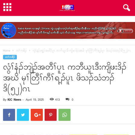
Home
တၢ်ကစီၣ်
လွံၢ်နံၣ်ဘျဲၣ်အတီၢ်ပူၤ ကဘီယူၤဒီးကျိဖးဒိၣ်အဃိ မုၢ်တြီၢ်ကီၢ်ရ့ၣ်ပူၤ ဖိသၣ်သံဘၣ်ဒိ(၅၂)ဂၤ
တၢ်ကစီၣ်
လွံၢ်နံၣ်ဘျဲၣ်အတီၢ်ပူၤ ကဘီယူၤဒီးကျိဖးဒိၣ်
အဃိ မုၢ်တြီၢ်ကီၢ်ရ့ၣ်ပူၤ ဖိသၣ်သံဘၣ်
ဒိ(၅၂)ဂၤ
By
KIC News
-
April 19, 2025
413
0