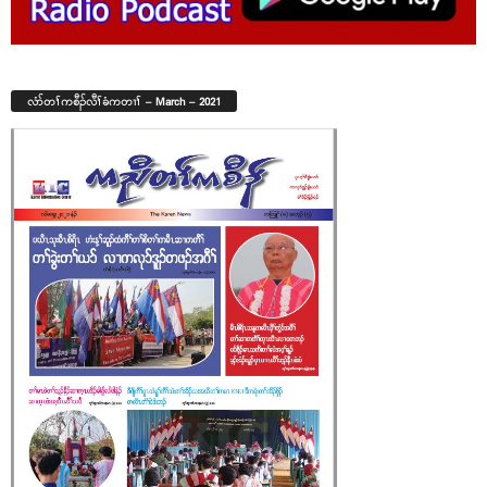
လံာ်တၢ်ကစီၣ်လီၢ်ခံကတၢၢ် – March – 2021