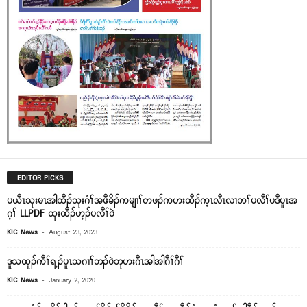
EDITOR PICKS
ပယီၤသုးမၤအါထီၣ်သုးဂံၢ်အဖီခိၣ်ကမျၢၢ်တဖၣ်ကဟးထီၣ်က့ၤလီၤလၢတၢ်ပလီၢ်ပဒီပူၤအ
ဂ့ၢ် LLPDF ထုးထီၣ်ဟ့ၣ်ပလီၢ်၀ဲ
-
KIC News
August 23, 2023
ဒူသထူၣ်ကီၢ်ရ့ၣ်ပူၤသဂၢၢ်ဘၣ်၀ဲဘုဟးဂီၤအါအါဂီၢ်ဂီၢ်
-
KIC News
January 2, 2020