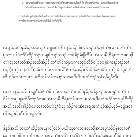
လၢန့ၣ်အမဲၥ်ညါခ့ၣ်အဲၣ်ယူၣ်-ဘျံးဒဝဲၢ်ကီၢ်ရ့ၣ်အိၣ်ဒီးတၢ်ဘၣ်ယိၣ်စ့ၢ်ကီးလၢထံလီၢ်ကီၢ်
ပူၤကမျၢၢ်ဒီးကီၢ်ကၠီၣ်တဲၣ်ကမျၢၢ်သ့ၣ်တဖၣ် အဖီခိၣ်ခီဖျိကီၢ်ပယီၤသုးမီၤစိရိၤအံၤလၢရၢၡါ
တၢ်သ့တၢ်ဘၣ်အိၣ်တဆီအိၣ်ဒီးတၢ်တိၥ်ကျဲၤလၢကသူၣ်ထီၣ်ဝဲ(၁၁၀)မံးကၢၣ်ဝၢၣ်တၢ်
ဟ့ၣ်(နူကျံယါ)လီဂံၢ်စဲးဖီကဟၣ်တၢ်မၤလီၢ်ဖဲတနီသရံၣ်ကီၢ်ခီဒိၣ်ဖဲဒဝဲၢ်မုၢ်ကျိၤဝဲၤကွၥ်လီၤ
ဆီဟီၣ်ကဝီၤအပူၤဒီးပကိတၢ်လီၢ်အခၢၣ်သးအဃိလီၤအဂ့ၢ်သ့ၣ်ညါဘၣ်န့ၣ်လီၤ.
လၢတၢ်န့ၣ်အဃိကမျၢၢ်ထံဖိကီဖိသ့ၣ်တဖၣ်ဒ်သိးကစံၣ်ညီၣ်တီနံဘၣ်ဝဲအဘူၣ်အတီၢ်အ
ဂီၢ်ဒီးကပူၤဖျဲးထီၣ်ဘၣ်ဝဲလၢပယီၤသုးမီၤစိရိၤတၢ်မၤအၢမၤသီအဖီလၥ်အဂီၢ်ဒ်သုးဂ့ၢ်ဝီအိၣ်
အသိးအလီၢ်အိၣ်ဝဲလၢတၢ်ဘၣ်ဟံးန့ၢ်ဝဲသုးကီၣ်ကးအံၤအရ့အဂ့ၢ်ခ့ၣ်အဲၣ်ယူၣ်-ဘျံးဒဝဲၢ်
ကီၢ်ရ့ၣ်စံးစ့ၢ်ကီးဝဲန့ၣ်လီၤ.
ဒ်န့ၣ်အသိးလၢတၢ်ထီၣ်ဒုးမၤန့ၢ်ဝဲ(ထံခံ)ပယီၤသုးကလၢၤတဘျီအံၤအပူၤသိၣ်မှံၤတၢ်ပၢၢ်
ဆၢသုးပၥ်ဖှိၣ်ကရူၢ်ကရၢလၢဒုးသကိးတၢ်ဒီးကညီဒီကလုၥ်တၢ်ထူၣ်ဖျဲးသုးမုၢ်ဒိၣ်သုးက့