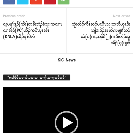
Previous article
Next article
လ့ပနၢ်ဒ့ၣ်(ကိး)တခိးဘံၣ်ခံသုးကလၢၤ
ကၠဲးထိၣ်ကီၢ်ဆၣ်ပယီၤသုးကဘီယူၤဒီး
လၢအိၣ်(PC)ဟီၣ်က၀ီၤပူၤအံၤ
ကျိဖးဒိၣ်အဃိကမျၢၢ်ဘၣ်
(KNLA)ထီၣ်န့ၢ်၀ဲလံ
သံ(၁)ဂၤ,ဘၣ်ဒိ(၂)ဂၤဒီးဟံၣ်အူ
အီၣ်(၄)ဖျၢၣ်
KIC News
“စးထီၣ်ဒီသဒၢလီၤပသးလၢ အကျိၤအကျဲဘၣ်ဘၣ်”
Video
Player