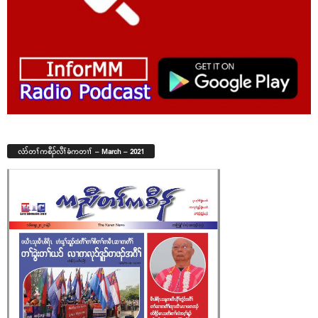
လံာ်တၢ်ကစီၣ်လီၢ်ခံကတၢၢ် – March – 2021