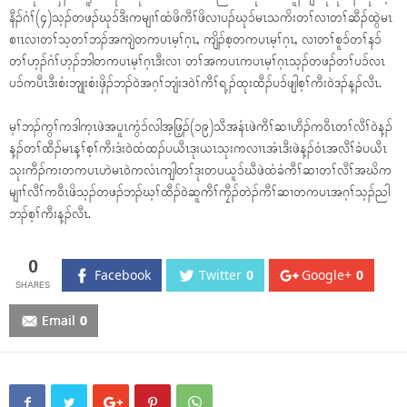
နီၣ်ဂံၢ်(၄)သ့ၣ်တဖၣ်ဃုၥ်ဒီးကမျၢၢ်ထံဖိကီၢ်ဖိလၢပၣ်ဃုၥ်မၤသကိးတၢ်လၢတၢ်ဆီၣ်ထွဲမၤ
စၢၤလၢတၢ်သ့တၢ်ဘၣ်အကျဲတကပၤမ့ၢ်ဂ့ၤ, ကျိၣ်စ့တကပၤမ့ၢ်ဂ့ၤ, လၢတၢ်စူၥ်တၢ်နၥ်
တၢ်ဟ့ၣ်ဂံၢ်ဟ့ၣ်ဘါတကပၤမ့ၢ်ဂ့ၤဒီးလၢ တၢ်အကပၤကပၤမ့ၢ်ဂ့ၤသ့ၣ်တဖၣ်တၢ်ပၥ်လၤ
ပၥ်ကပီၤဒီးစံးဘျုးစံးဖှိၣ်ဘၣ်ဝဲအဂ့ၢ်ဘျံးဒဝဲၢ်ကီၢ်ရ့ၣ်ထုးထီၣ်ပၥ်ဖျါစ့ၢ်ကီးဝဲဒၣ်န့ၣ်လီၤ.
မ့ၢ်ဘၣ်ကွၢ်ကဒါက့ၤဖဲအပူၤကွံၥ်လါအ့ဖြ့ၣ်(၁၉)သီအနံၤဖဲကီၢ်ဆၢဟီၣ်ကဝီၤတၢ်လီၢ်ဝဲန့ၣ်
န့ၣ်တၢ်ထီၣ်မၤန့ၢ်စ့ၢ်ကီးဒံးဝဲထံထၣ်ပယီၤဒုးယၤသုးကလၢၤအံၤဒီးဖဲန့ၣ်ဝံၤအလီၢ်ခံပယီၤ
သုးကီၣ်ကးတကပၤဟဲမၤဝဲကလံၤကျါတၢ်ဒုးတပယူၥ်ဃီဖဲထံခံကီၢ်ဆၢတၢ်လီၢ်အဃိက
မျၢၢ်လီၢ်ကဝီၤဖိသ့ၣ်တဖၣ်ဘၣ်ဃ့ၢ်ထီၣ်ဝဲဆူကီၢ်ကၠီၣ်တဲၣ်ကီၢ်ဆၢတကပၤအဂ့ၢ်သ့ၣ်ညါ
ဘၣ်စ့ၢ်ကီးန့ၣ်လီၤ.
0
Facebook
Twitter
0
Google+
0
Email
0