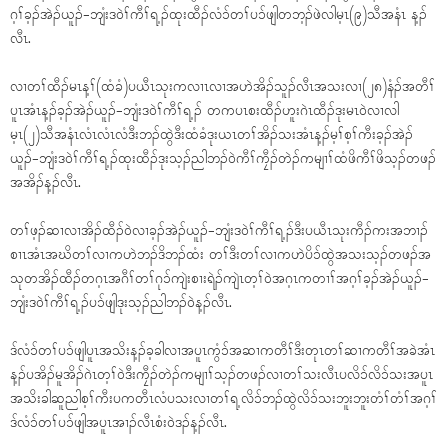
ဂ့ၢ်ခ့ၣ်အဲၣ်ယူၣ်-ဘျံးဒဝဲၢ်ကီၢ်ရ့ၣ်ထုးထီၣ်လံၥ်တၢ်ပၥ်ဖျါတဘ့ၣ်ဖဲလါမ့ၤ(၉)သီအနံၤ န့ၣ်
လီၤ.
လၢတၢ်ထီၣ်မၤန့ၢ်(ထံခံ)ပယီၤသုးကလၢၤလၢအဟဲအိၣ်သူၣ်လီၤအသးလၢ(၂၈)နံၣ်အတီၢ်
ပူၤအံၤန့ၣ်ခ့ၣ်အဲၣ်ယူၣ်-ဘျံးဒဝဲၢ်ကီၢ်ရ့ၣ် တကပၤစးထီၣ်ဟူးဂဲၤထီၣ်ဒုးမၤဝဲလၢလါ
မ့ၤ(၂)သီအနံၤလံၤလံၤလံဒီးဘၣ်ထွဲဒီးထံခံဒုးယၤတၢ်အိၣ်သးအံၤန့ၣ်မ့ၢ်စ့ၢ်ကီးခ့ၣ်အဲၣ်
ယူၣ်-ဘျံးဒဝဲၢ်ကီၢ်ရ့ၣ်ထုးထီၣ်ဒုးသ့ၣ်ညါဘၣ်ဝဲကီၢ်ကၠီၣ်တဲၣ်ကမျၢၢ်ထံဖိကီၢ်ဖိသ့ၣ်တဖၣ်
အအိၣ်န့ၣ်လီၤ.
တၢ်ဖ့ၣ်ဆၢလၢအိၣ်ထီၣ်ဝဲလၢခ့ၣ်အဲၣ်ယူၣ်-ဘျံးဒဝဲၢ်ကီၢ်ရ့ၣ်ဒီးပယီၤသုးကီၣ်ကးအဘၢၣ်
စၢၤအံၤအဃိတၢ်လၢကဟဲဘၣ်ဒိဘၣ်ထံး တၢ်ဒီးတၢ်လၢကဟဲပိၥ်ထွဲအသးသ့ၣ်တဖၣ်အ
သုတအိၣ်ထီၣ်တဂ့ၤအဂီၢ်တၢ်ဂုၥ်ကျဲးစၢးရဲၣ်ကျဲၤတ့ၢ်ဝဲအဂ့ၤကတၢၢ်အဂ့ၢ်ခ့ၣ်အဲၣ်ယူၣ်-
ဘျံးဒဝဲၢ်ကီၢ်ရ့ၣ်ပၥ်ဖျါဒုးသ့ၣ်ညါဘၣ်ဝဲန့ၣ်လီၤ.
ဒ်လံၥ်တၢ်ပၥ်ဖျါပူၤအသိးန့ၣ်ခ့ခါလၢအပူၤကွံၥ်အဆၢကတီၢ်ဒီးတုၤတၢ်ဆၢကတီၢ်အခဲအံၤ
န့ၣ်ပအိၣ်မူအိၣ်ဂဲၤတ့ၢ်ဝဲဒီးကၠီၣ်တဲၣ်ကမျၢၢ်သ့ၣ်တဖၣ်လၢတၢ်သးလီၤပလိၥ်လိၥ်သးအပူၤ
အသိးခါဆူညါစ့ၢ်ကီးပကတီၤလံပသးလၢတၢ်ရ့လိၥ်ဘၣ်ထွဲလိၥ်သးဘူးဘူးတံၢ်တံၢ်အဂ့ၢ်
ဒ်လံၥ်တၢ်ပၥ်ဖျါအပူၤအၢၣ်လီၤစံးဝဲဒၣ်န့ၣ်လီၤ.