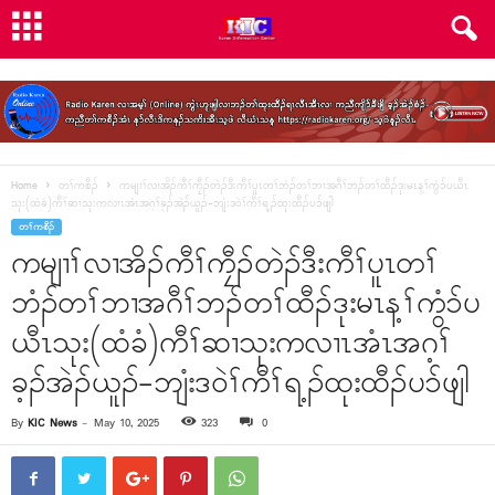
Home
တၢ်ကစီၣ်
ကမျၢၢ်လၢအိၣ်ကီၢ်ကၠီၣ်တဲၣ်ဒီးကီၢ်ပူၤတၢ်ဘံၣ်တၢ်ဘၢအဂီၢ်ဘၣ်တၢ်ထီၣ်ဒုးမၤန့ၢ်ကွံၥ်ပယီၤ
သုး(ထံခံ)ကီၢ်ဆၢသုးကလၢၤအံၤအဂ့ၢ်ခ့ၣ်အဲၣ်ယူၣ်-ဘျံးဒဝဲၢ်ကီၢ်ရ့ၣ်ထုးထီၣ်ပၥ်ဖျါ
တၢ်ကစီၣ်
ကမျၢၢ်လၢအိၣ်ကီၢ်ကၠီၣ်တဲၣ်ဒီးကီၢ်ပူၤတၢ်
ဘံၣ်တၢ်ဘၢအဂီၢ်ဘၣ်တၢ်ထီၣ်ဒုးမၤန့ၢ်ကွံၥ်ပ
ယီၤသုး(ထံခံ)ကီၢ်ဆၢသုးကလၢၤအံၤအဂ့ၢ်
ခ့ၣ်အဲၣ်ယူၣ်-ဘျံးဒဝဲၢ်ကီၢ်ရ့ၣ်ထုးထီၣ်ပၥ်ဖျါ
By
KIC News
-
May 10, 2025
323
0