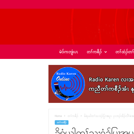
ခ့
မဲၥ်ကဘျံးပၤ
တၢ်ကစီၣ်
တၢ်ထံၣ်တၢ
ၣ်
အဲ
း
စံ
ၣ်
–
K
I
C
N
e
Home
တၢ်ကစီၣ်
ခိရံယါတၢ်သး၀ံၣ်ပြၢအပူၤ ၦၤဘၣ်ထီၣ်လီၢ်ခံအ
w
တၢ်ကစီၣ်
s
ခိရံယါတၢ်သး၀ံၣ်ပြၢအပ