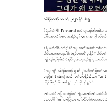
လါဒံၣ်စ့ဘၢၣ် ၁၀ သီႇ ၂၀၂၀ နံၣ်ႇ စီၤရှါ
ခိရံယါထံကီၢ် TV channel အမံၤဟူသၣ်ဖျါတခါလၢအမ့
လီၢ်ခံအပတီၢ်ၦၤလၢအအိၣ်တ့ၢ် ၄၈ ဂၤအကျါ ပၣ်ဃုာ်၀ဲဒ
ခိရံယါထံကီၢ်ႇစိလ်၀့ၢ်ခိၣ်အပူၤတကီၢ်ခါခဲအံၤတၢ််မၤ၀
အိၣ်လၢအကလးညါဒီး ဖဲန့ၣ်တပတီၢ်ၦၤနီၣ်ဂံၢ်အိၣ
ကျါ ပၣ်ဃုာ်စ့ၢ်ကီး၀ဲဒၣ်ဒီးၦၤမံၤဟူသၣ်ဖျါ ၦၤသး၀ံၣ်တၢ်
ဖဲအပူၤကွံာ် လါဒံၣ်စ့ဘၢၣ် ၅ သီ မုၢ်နၤခီတၢ်ပြၢတၢ်သ
ဖျၢၣ်(all 8 stars) အသိး တၢ်ပာ်ပနီၣ်အီၤလၢ T
ထီၣ်အီၤစ့ၢ်ကီးအဂ့ၢ်န့ၣ် သ့ၣ်ညါဘၣ်န့ၣ်လီၤႉ
တၢ်သး၀ံၣ်တပြၢတၢ်ရဲၣ်တၢ်ကျဲၤလၢဘၣ်တၢ်သး၀ံၣ်အီၤလၢခိ
ခံအပတီၢ်(final)တၢ်ပြၢအံၤ တၢ်တိာ်ပာ်၀ဲလၢအက၀ံၤ၀ဲ