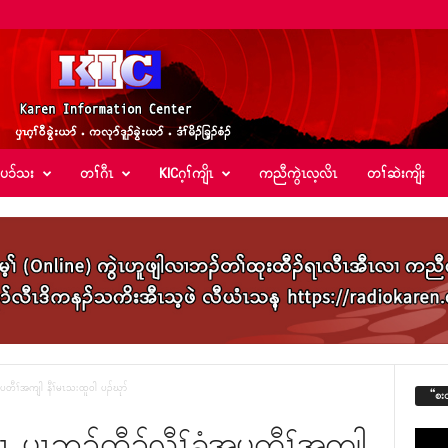
်ပၥ်သး
တၢ်ဂီၤ
KICဂ့ၢ်ကျိၤ
ကညီကွဲၤလ့လိၤ
တၢ်ဆဲးကျိး
ပတီၢ်အကျါ နီၢ်မၤသးထူ၀ါ ပၣ်ဃုာ်
“စး
ူၤ ၦၤဘၣ်ထီၣ်လီၢ်ခံအပတီၢ်အကျါ
Video