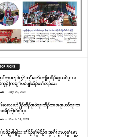
TOR PICKS
တၢ်ကပတု၁်ကွံာ်တၢ်ခးလီၤကျိဖးဒိၣ်ဆူသ၀ီပူၤအ
ွ့ၣ်ကၠ့ၣ်)ကမျၢၢ်ပ၁်ဖျါထီၣ်တၢ်ဘၣ်သး
-
ews
July 20, 2023
ၢ်ဆၢသုးပာ်ဖှိၣ်ထီၣ်ဒုး၀ဲသုးကီၣ်ကးအဒုးယာ်သုးက
ိၣ်ကၠဲးဒိ၀့ၢ်ပူၤ
-
ews
March 14, 2024
)ပဒိၣ်မါရှါသးစၢ်ခိၣ်နၢ်ဖိခိၣ်ဖးအဂီၢ်ၦၤဟူးဂဲၤမၤ