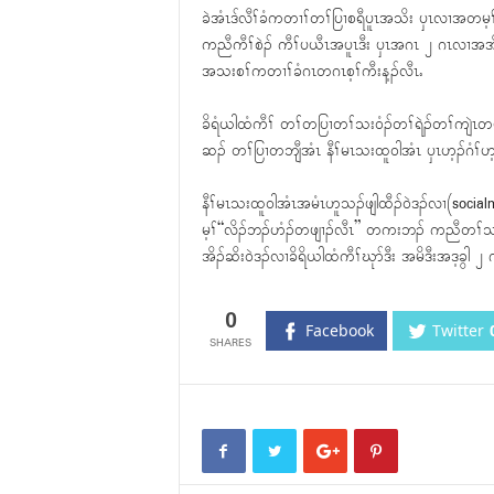
ခဲအံၤဒ်လီၢ်ခံကတၢၢ်တၢ်ပြၢစရီပူၤအသိး ၦၤလၢအတမ့ၢ်
ကညီကီၢ်စဲၣ် ကီၢ်ပယီၤအပူၤဒီး ၦၤအဂၤ ၂ ဂၤလၢအအိၣ်ဖျ
အသးစၢ်ကတၢၢ်ခံဂၤတဂၤစ့ၢ်ကီးန့ၣ်လီၤႉ
ခိရံယါထံကီၢ် တၢ်တပြၢတၢ်သး၀ံၣ်တၢ်ရဲၣ်တၢ်ကျဲၤတဖ
ဆၣ် တၢ်ပြၢတဘျီအံၤ နီၢ်မၤသးထူ၀ါအံၤ ၦၤဟ့ၣ်ဂံၢ်ဟ့
နီၢ်မၤသးထူ၀ါအံၤအမံၤဟူသၣ်ဖျါထီၣ်၀ဲဒၣ်လၢ(soc
မ့ၢ်“လိၣ်ဘၣ်ဟံၣ်တဖျၢၣ်လီၤ” တကးဘၣ် ကညီတၢ်သး၀ံၣ
အိၣ်ဆိး၀ဲဒၣ်လၢခိရိယါထံကီၢ်ဃုာ်ဒီး အမိဒီးအဒ့ခွါ ၂ ဂ
0
Facebook
Twitter