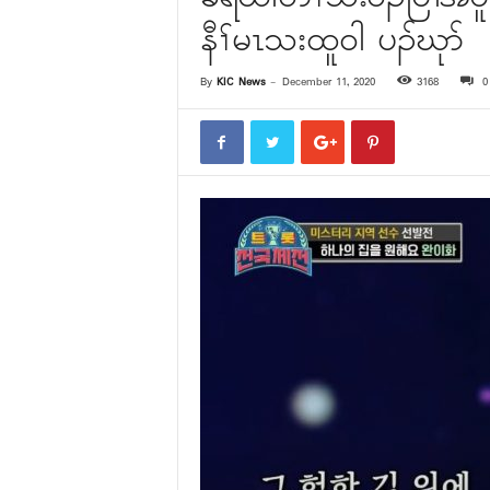
နီၢ်မၤသးထူ၀ါ ပၣ်ဃုာ်
By
KIC News
-
December 11, 2020
3168
0