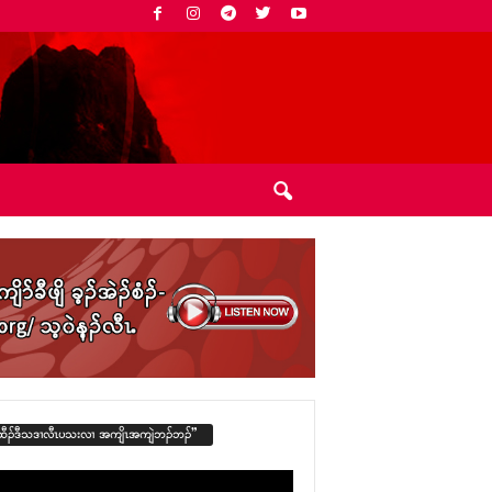
ထီၣ်ဒီသဒၢလီၤပသးလၢ အကျိၤအကျဲဘၣ်ဘၣ်”