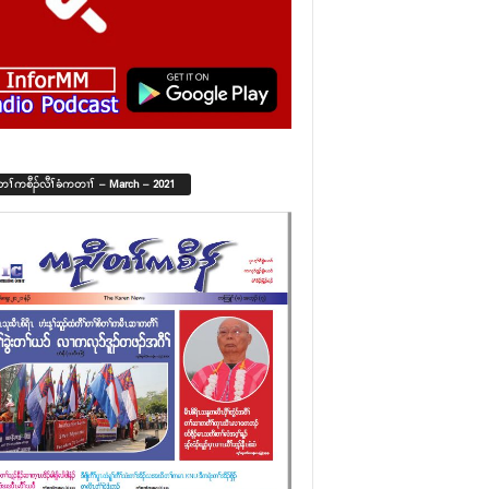
်တၢ်ကစီၣ်လီၢ်ခံကတၢၢ် – March – 2021