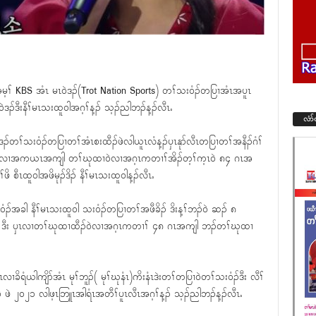
ၢ် KBS အံၤ မၤ၀ဲဒၣ်(Trot Nation Sports) တၢ်သး၀ံၣ်တပြၢအံၤအပူၤ
ၣ်ဒီးနီၢ်မၤသးထူ၀ါအဂ့ၢ်န့ၣ် သ့ၣ်ညါဘၣ်န့ၣ်လီၤႉ
လံာ
ဲၤဒၣ်တၢ်သး၀ံၣ်တပြၢတၢ်အံၤစးထီၣ်ဖဲလါယူၤလံန့ၣ်ၦၤနုာ်လီၤတပြၢတၢ်အနီၣ်ဂံၢ်
်တ့ၢ်လၢအကယၤအကျါ တၢ်ဃုထၢ၀ဲလၢအဂ့ၤကတၢၢ်အိၣ်တ့ၢ်က့ၤ၀ဲ ၈၄ ဂၤအ
ဖိ စီၤထူ၀ါအဖိမုၣ်ဒိၣ် နီၢ်မၤသးထူ၀ါန့ၣ်လီၤႉ
း၀ံၣ်အခါ နီၢ်မၤသးထူ၀ါ သး၀ံၣ်တပြၢတၢ်အဖီခိၣ် ဒိးန့ၢ်ဘၣ်၀ဲ ဆၣ် ၈
op-2 ဒီး ၦၤလၢတၢ်ဃုထၢထီၣ်၀ဲလၢအဂ့ၤကတၢၢ် ၄၈ ဂၤအကျါ ဘၣ်တၢ်ဃုထၢ
ရံယါကျိာ်အံၤ မုၢ်ဘူၣ်( မုၢ်ဃုနံၤ)ကိးနံၤဒဲးတၢ်တပြၢ၀ဲတၢ်သး၀ံၣ်ဒီး လီၢ်
 ဖဲ ၂၀၂၁ လါဖ့ၤဘြူၤအါရံၤအတီၢ်ပူၤလီၤအဂ့ၢ်န့ၣ် သ့ၣ်ညါဘၣ်န့ၣ်လီၤႉ