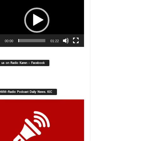
00:00
01:22
d us on Radio Karen – Facebook
orMM-Radio Podcast Daily News. KIC