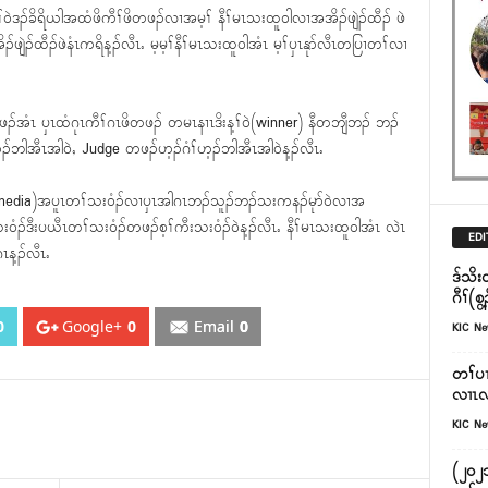
၀ဲဒၣ်ခိရိယါအထံဖိကီၢ်ဖိတဖၣ်လၢအမ့ၢ် နီၢ်မၤသးထူ၀ါလၢအအိၣ်ဖျဲၣ်ထီၣ် ဖဲ
ဲၣ်ထီၣ်ဖဲနံၤကရိန့ၣ်လီၤႉ မ့မ့ၢ်နီၢ်မၤသးထူ၀ါအံၤ မ့ၢ်ၦၤနုာ်လီၤတပြၢတၢ်လၢ
ၣ်အံၤ ၦၤထံဂုၤကီၢ်ဂၤဖိတဖၣ် တမၤနၢၤဒိးန့ၢ်၀ဲ(winner) နီတဘျီဘၣ် ဘၣ်
ၣ်ဘါအီၤအါ၀ဲႇ Judge တဖၣ်ဟ့ၣ်ဂံၢ်ဟ့ၣ်ဘါအီၤအါ၀ဲန့ၣ်လီၤႉ
ialmedia)အပူၤတၢ်သး၀ံၣ်လၢၦၤအါဂၤဘၣ်သူၣ်ဘၣ်သးကနၣ်မုာ်၀ဲလၢအ
်ဒီးပယီၤတၢ်သး၀ံၣ်တဖၣ်စ့ၢ်ကီးသး၀ံၣ်၀ဲန့ၣ်လီၤႉ နီၢ်မၤသးထူ၀ါအံၤ လဲၤ
EDI
ၤန့ၣ်လီၤႉ
ဒ်သိး
ဂီၢ်(စ
0
Google+
0
Email
0
KIC N
တၢ်ပၢ
လၢၤလၢအ
KIC N
(၂၀၂၁