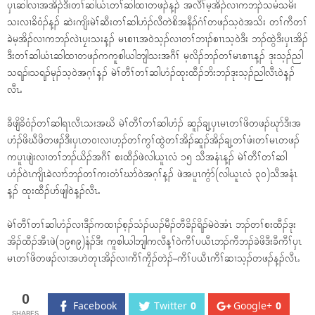
ၦၤဆါလၢအအိၣ်ဒီးတၢ်ဆါယံၤတၢ်ဆါထၢတဖၣ်န့ၣ် အလီၢ်မ့အိၣ်လၢကဘၣ်သမံသမိး
သးလၢခိ၀ံၣ်န့ၣ် ဆဲးကျိးမဲၢ်ဆီးတၢ်ဆါဟံၣ်လီတဲစိအနီၣ်ဂံၢ်တဖၣ်သ့၀ဲအသိး တၢ်ကီတၢ်
ခဲမ့အိၣ်လၢကဘၣ်လဲၤပၠးသးန့ၣ် မၤစၢၤအ၀ဲသ့ၣ်လၢတၢ်ဘၢၣ်စၢၤသ့၀ဲဒီး ဘၣ်ထွဲဒီးၦၤအိၣ်
ဒီးတၢ်ဆါယံၤဆါထၢတဖၣ်ကကူစါယါဘျါသးအဂီၢ် မ့လိၣ်ဘၣ်တၢ်မၤစၢၤန့ၣ် ဒုးသ့ၣ်ညါ
သရၣ်၊သရၣ်မုၣ်သ့၀ဲအဂ့ၢ်န့ၣ် မဲၢ်တီၢ်တၢ်ဆါဟံၣ်ထုးထီၣ်ဘိးဘၣ်ဒုးသ့ၣ်ညါလီၤ၀ဲန့ၣ်
လီၤႉ
ခီဖျိခိ၀ံၣ်တၢ်ဆါရၤလီၤသးအဃိ မဲၢ်တီၢ်တၢ်ဆါဟံၣ် ဆူၣ်ချ့ၦၤမၤတၢ်ဖိတဖၣ်ဃုာ်ဒီးအ
ဟံၣ်ဖိဃီဖိတဖၣ်ဒီးၦၤတ၀ၢလၢဟ့ၣ်တၢ်ကွၢ်ထွဲတၢ်အိၣ်ဆူၣ်အိၣ်ချ့တၢ်ဖံးတၢ်မၤတဖၣ်
ကပူၤဖျဲးလၢတၢ်ဘၣ်ယိၣ်အဂီၢ် စးထီၣ်ဖဲလါယူၤလံ ၁၅ သီအနံၤန့ၣ် မဲၢ်တီၢ်တၢ်ဆါ
ဟံၣ်၀ဲၤကျိၤခဲလၢာ်ဘၣ်တၢ်ကးတံၢ်ဃာ်၀ဲအဂ့ၢ်န့ၣ် ဖဲအပူၤကွံာ်(လါယူၤလံ ၃၀)သီအနံၤ
န့ၣ် ထုးထီၣ်ပာ်ဖျါ၀ဲန့ၣ်လီၤႉ
မဲၢ်တီၢ်တၢ်ဆါဟံၣ်လၢဒီၣ်ကထၢၣ်စ့ၣ်သံၣ်ယၣ်မီၣ်တီခိၣ်ရိၣ်မဲ၀ဲအံၤ ဘၣ်တၢ်စးထီၣ်ဒုး
အိၣ်ထီၣ်အီၤဖဲ(၁၉၈၉)နံၣ်ဒီး ကူစါယါဘျါကလီန့ၢ်၀ဲကီၢ်ပယီၤဘၣ်ကီဘၣ်ခဲဖိဒီးခီကီၢ်ၦၤ
မၤတၢ်ဖိတဖၣ်လၢအဟဲတုၤအိၣ်လၢကီၢ်ကၠီၣ်တဲၣ်–ကီၢ်ပယီၤကီၢ်ဆၢသ့ၣ်တဖၣ်န့ၣ်လီၤႉ
0
Facebook
Twitter
0
Google+
0