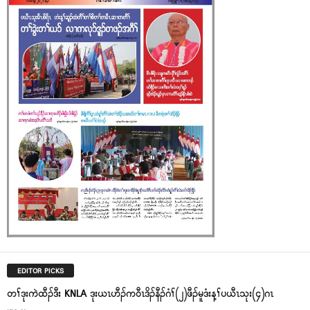
EDITOR PICKS
တၢ်ဒုးကဲထီၣ်ဒီး KNLA ဒုးယၤဟီၣ်ကဝီၤဒိၣ်နီၣ်ဂံၢ်(၂)ဖီၣ်မူဒံးန့ၢ်ပယီၤသုး(၄)ဂၤ