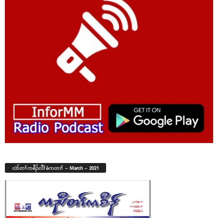
လံာ်တၢ်ကစီၣ်လီၢ်ခံကတၢၢ် – March – 2021