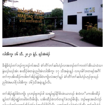
လါအီကူး ၁၆ သီႇ ၂၀၂၁ နံၣ်ႇ ခ့ၣ်အဲးစံၣ်
ခီဖျိခိ၀ံၣ်တၢ်ဘၣ်ကူဘၣ်ဂာ်အဃိ မဲၢ်တီၢ်တၢ်ဆါဟံၣ်လၢအဘၣ်တၢ်ကးတံၢ်အီၤယံၤ၀ဲသၢ
နွံဃၣ်ဃၣ်အံၤ စးထီၣ်ဖဲတနံၤညါအံၤလါအီကူး ၁၇ သီအနံၤန့ၣ် လၢၦၤမိၢ်ဒၢတဖၣ်အဂီၢ်
တၢ်က့ၤအိးထီၣ်ကဒါတၢ်အိၣ်ဖျဲၣ်ဖိ၀ဲၤကျိၤလံအဂ့ၢ်န့ၣ် မဲၢ်တီၢ်တၢ်ဆါဟံၣ်ဟ့ၣ်ဒုးသ့ၣ်
ညါ၀ဲဖဲမဟါ(လါအီကူး ၁၆)သီအနံၤန့ၣ်လီၤႉ
တၢ်အိၣ်ဖျဲၣ်ဖိ၀ဲၤကျိၤ ၦၤဘၣ်မူဘၣ်ဒါ သရၣ်မုၣ်နီၢ်စိၤဖံၤယၤလၣ် စံး၀ဲလၢ“ပကအိးထီၣ်
န့ၣ်တၢ်အိၣ်ဖျဲၣ်တခါဒံးလီၤမီၤနီၤႉ ပအိးထီၣ်ခဲလၢာ်တန့ၢ်ဒံးဘၣ်မီၤနီၤႉ ဘၣ်မနုၤအဃိလဲၣ်