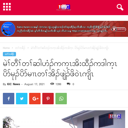
Home
တၢ်ကစီၣ်
မဲၢ်တီၢ်တၢ်ဆါဟံၣ်ကက့ၤအိးထီၣ်ကဒါက့ၤ ပိာ်မုၣ်ပိာ်မၢၤတၢ်အိၣ်ဖျဲၣ်ဖိ၀ဲၤကျိၤ
တၢ်ကစီၣ်
မဲၢ်တီၢ်တၢ်ဆါဟံၣ်ကက့ၤအိးထီၣ်ကဒါက့ၤ
ပိာ်မုၣ်ပိာ်မၢၤတၢ်အိၣ်ဖျဲၣ်ဖိ၀ဲၤကျိၤ
By
KIC News
-
August 17, 2021
1398
0