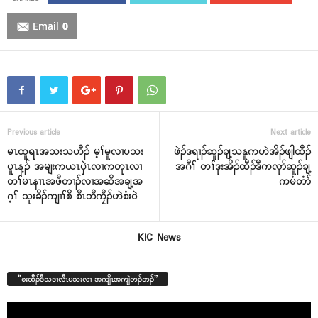
Email
0
Previous article
Next article
မၤထူရၤအသးသဟီၣ် မ့ၢ်မူလၢပသး
ဖဲၣ်ဒရၢၣ်ဆူၣ်ချ့သနူကဟဲအိၣ်ဖျါထီၣ်
ပူၤန့ၣ် အမျးကယၤၦဲၤလၢကတုၤလၢ
အဂီၢ် တၢ်ဒုးအိၣ်ထီၣ်ဒီကလုာ်ဆူၣ်ချ့
တၢ်မၤနၢၤအဖီတၢၣ်လၢအဆိအချ့အ
ကမံတံာ်
ဂ့ၢ် သုးခိၣ်ကျၢၢ်စိ စီၤဘီကၠီၣ်ဟဲစံး၀ဲ
KIC News
“စးထီၣ်ဒီသဒၢလီၤပသးလၢ အကျိၤအကျဲဘၣ်ဘၣ်”
Video