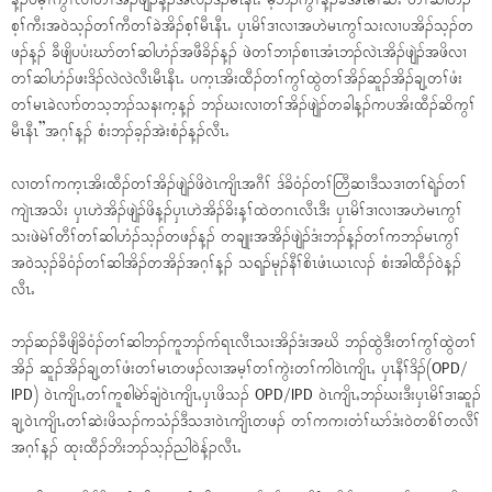
န့ၣ်ပမ့ၢ်ကွၢ်လၢတၢ်အိၣ်ဖျဲၣ်န့ၣ်အလိၣ်ဒိၣ်မီၤနီၤႉ မ့ဘၣ်ကွၢ်န့ၣ်ခဲအံၤမဲၢ်ဆီး တၢ်ဆါဟံၣ်
စ့ၢ်ကီးအ၀ဲသ့ၣ်တၢ်ကီတၢ်ခဲအိၣ်စ့ၢ်မီၤနီၤႉ ၦၤမိၢ်ဒၢလၢအဟဲမၤကွၢ်သးလၢပအိၣ်သ့ၣ်တ
ဖၣ်န့ၣ် ခီဖျိပပံးဃာ်တၢ်ဆါဟံၣ်အဖီခိၣ်န့ၣ် ဖဲတၢ်ဘၢၣ်စၢၤအံၤဘၣ်လဲၤအိၣ်ဖျဲၣ်အဖိလၢ
တၢ်ဆါဟံၣ်ဖးဒိၣ်လဲလဲလီၤမီၤနီၤႉ ပက့ၤအိးထီၣ်တၢ်ကွၢ်ထွဲတၢ်အိၣ်ဆူၣ်အိၣ်ချ့တၢ်ဖံး
တၢ်မၤခဲလၢာ်တသ့ဘၣ်သနးက့န့ၣ် ဘၣ်ဃးလၢတၢ်အိၣ်ဖျဲၣ်တခါန့ၣ်ကပအိးထီၣ်ဆိကွၢ်
မီၤနီၤ”အဂ့ၢ်န့ၣ် စံးဘၣ်ခ့ၣ်အဲးစံၣ်န့ၣ်လီၤႉ
လၢတၢ်ကက့ၤအိးထီၣ်တၢ်အိၣ်ဖျဲၣ်ဖိ၀ဲၤကျိၤအဂီၢ် ဒ်ခိ၀ံၣ်တၢ်တြီဆၢဒီသဒၢတၢ်ရဲၣ်တၢ်
ကျဲၤအသိး ၦၤဟဲအိၣ်ဖျဲၣ်ဖိန့ၣ်ၦၤဟဲအိၣ်ခိးန့ၢ်ထဲတဂၤလီၤဒီး ၦၤမိၢ်ဒၢလၢအဟဲမၤကွၢ်
သးဖဲမဲၢ်တီၢ်တၢ်ဆါဟံၣ်သ့ၣ်တဖၣ်န့ၣ် တချုးအအိၣ်ဖျဲၣ်ဒံးဘၣ်န့ၣ်တၢ်ကဘၣ်မၤကွၢ်
အ၀ဲသ့ၣ်ခိ၀ံၣ်တၢ်ဆါအိၣ်တအိၣ်အဂ့ၢ်န့ၣ် သရၣ်မုၣ်နီၢ်စိၤဖံၤယၤလၣ် စံးအါထီၣ်၀ဲန့ၣ်
လီၤႉ
ဘၣ်ဆၣ်ခီဖျိခိ၀ံၣ်တၢ်ဆါဘၣ်ကူဘၣ်ဂာ်ရၤလီၤသးအိၣ်ဒံးအဃိ ဘၣ်ထွဲဒီးတၢ်ကွၢ်ထွဲတၢ်
အိၣ် ဆူၣ်အိၣ်ချ့တၢ်ဖံးတၢ်မၤတဖၣ်လၢအမ့ၢ်တၢ်ကွဲးတၢ်ကါ၀ဲၤကျိၤႇ ၦၤနီၢ်ဒိၣ်(OPD/
IPD) ၀ဲၤကျိၤႇတၢ်ကူစါမဲာ်ချံ၀ဲၤကျိၤႇၦၤဖိသၣ် OPD/IPD ၀ဲၤကျိၤႇဘၣ်ဃးဒီးၦၤမိၢ်ဒၢဆူၣ်
ချ့၀ဲၤကျိၤႇတၢ်ဆဲးဖိသၣ်ကသံၣ်ဒီသဒၢ၀ဲၤကျိၤတဖၣ် တၢ်ကကးတံၢ်ဃာ်ဒံး၀ဲတစိၢ်တလီၢ်
အဂ့ၢ်န့ၣ် ထုးထီၣ်ဘိးဘၣ်သ့ၣ်ညါ၀ဲန့်ၣလီၤႉ