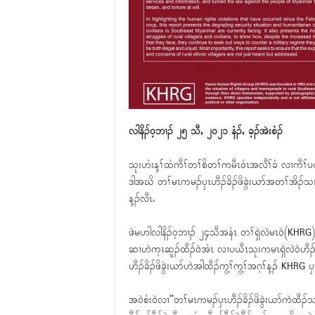
လါနိၣ်၀့ဘၢၣ် ၂၅ သီႇ ၂၀၂၁ နံၣ်ႇ ခ့ၣ်အဲးစံၣ်
သုးဟံးန့ၢ်ထံကီၢ်တၢ်စိတၢ်ကမီၤ၀ံၤအလီၢ်ခံ လၢကီၢ
ဒါအဃိ တၢ်မၤကမၣ်ၦၤဟီၣ်ခိၣ်ဖိခွဲးယာ်အတၢ်အိၣ်သးဟဲန
န့ၣ်လီၤႉ
ဖဲမဟါလါနိၣ်၀့ဘၢၣ် ၂၄သီအနံၤ တၢ်ရှဲလဲမၤ၀ဲ(KHRG)လ
ဆၢဟဲက့ၤဆူၣ်ထီၣ်၀ဲအံၤ လၢပယီၤသုးကမၤရှဲလဲ၀ဲဟီၣ်က၀
ဟီၣ်ခိၣ်ဖိခွဲးယာ်ဟဲအါထီၣ်ကွ့ၢ်ကွ့ၢ်အဂ့ၢ်န့ၣ် KHRG ၦၤ
အ၀ဲစံး၀ဲလၢ“တၢ်မၤကမၣ်ၦၤဟီၣ်ခိၣ်ဖိခွဲးယာ်ကဲထီၣ်