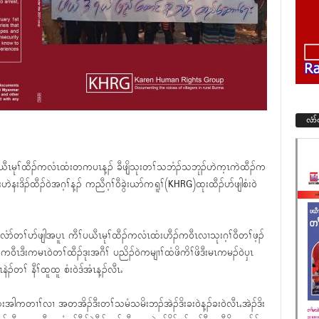
လံာ
်ပယီၤမုၢ်ထီၣ်ကလံၤထံးတကပၤန့ၣ် ခီဖျိသုးတၢ်သဘံၣ်သဘုၣ်ဟဲက့ၤကဲထီၣ်က
းဒိၣ်ထီၣ်၀ဲအဂ့ၢ်န့ၣ် ကညီဂ့ၢ်၀ီခွဲးယာ်ကရူၢ်(KHRG)ထုးထီၣ်ပာ်ဖျါစံး၀ဲ
ံာ်တၢ်ပာ်ဖျါအပူၤ ကီၢ်ပယီၤမုၢ်ထီၣ်ကလံၤထံးဟီၣ်က၀ီၤလၢသုးဂ့ၢ်၀ီတၢ်ဖ့ၣ်
ီၤဒီးကမၤ၀ဲတၢ်ထီၣ်ဒုးအဂီၢ် ပညိၣ်၀ဲကမျၢၢ်ထံဖိကိၢ်ဖိဒီးမၤကမၣ်၀ဲၦၤ
နဲၣ်တၢ် နီၢ်ထူထူ စံး၀ဲဒ်အံၤန့ၣ်လီၤႉ
သးအါကတၢၢ်လၢ အတအိၣ်ဒီးတၢ်သမံသမိးဘၣ်အဲၣ်ဒိးခး၀ဲန့ၣ်ခး၀ဲလီၤႇအဲၣ်ဒိး