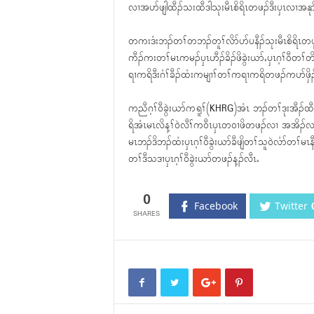
လၢအပာ်ဖျါထီၣ်သးထီဒါသုးမီၤစိရိၤတဖၣ်ဒီးၦၤလၢအနု
တကးဒံးဘၣ်တၢ်တဘၣ်တူၢ်လိာ်ပာ်ပနီၣ်သုးမီၤစိရိ
ကီၣ်ကးတၢ်မၤကမၣ်ၦၤဟီၣ်ခိၣ်ဖိခွဲးယာ်ႇၦၤဂ့ၢ်၀ီတၢ်
ရၢကရိဒီးဂံၢ်ခီၣ်ထံးကမျၢၢ်တၢ်ကရၢကရိတဖၣ်ကပာ်ဖှိၣ်
ကညီဂ့ၢ်၀ီခွဲးယာ်ကရူၢ်(KHRG)အံၤ ဘၣ်တၢ်ဒုးအီၣ်ထီၣ
ရိအံၤမၤလိန့ၢ်၀ဲလီၢ်က၀ီၤၦၤတ၀ၢဖိတဖၣ်လၢ အအိၣ်လ
မၤဘၣ်ဒိဘၣ်ထံးၦၤဂ့ၢ်၀ီခွဲးယာ်ခီဖျိတၢ်သူ၀ဲလံာ်တၢ်မၤ
တၢ်ဒီသဒၢၦၤဂ့ၢ်၀ီခွဲးယာ်တဖၣ်န့ၣ်လီၤႉ
0
Facebook
Twitter