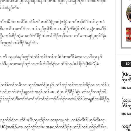
ဟဲနုာ်လီၤလၢသ၀ီပူၤလံန့ၣ်ဖီၣ်၀ဲပီၣ်တၣ်လီၤႉ သူ၀ဲဒၣ်ပိာ်မုၣ်ဃုာ်ဒီးသ၀ီဖိတဖၣ်ဒ်
ံး၀ဲန့ၣ်လီၤႉ
တၢ်ကမီၤ၀ံၤအလီၢ်ခံ လီၢ်က၀ီၤသ၀ီဖိ(၄၀၀)ဘျဲၣ်သဂၢၢ်ဘၣ်၀ဲဒီးတၢ်သူအ၀ဲ
ဒီးႇ တၢ်ဟူးတၢ်ဂဲၤလၢတၢ်သ့ၣ်ညါအီၤလၢအမ့ၢ်(တဲာ်လွံၢ်တဲာ်သနူ)လၢအဒီၣ်
ိးႇတၢ်ဆီၣ်ထွဲမၤစၢၤဒီးဂံၢ်ခီၣ်ထံးတၢ်လိၣ်ဘၣ်အဂၤ တၢ်မၤကမၣ်ၦၤဂ့ၢ်၀ီခွဲး
ၢ်ထူထူစံးအါထီၣ်၀ဲန့ၣ်လီၤႉ
၁ သီ သုးဟံးန့ၢ်ဆူၣ်ထံကီၢ်တၢ်စိတၢ်ကမီၤ၀ံၤအလီၢ်ခံတုၤလၢလါယူၤန့ၣ်
ိသ၀ီဖိႇၦၤလၢအပၣ်ဃုာ်လၢတၢ်ပာ်ဖျါထီၣ်သးထီဒါသုးမီၤစိရိၤဒီး(NUG)ခဲ
EDI
(KNL
က့ၤလ
န့ၢ်တၢ်စိတၢ်ကမီၤလၢဃုလါအတီၢ်ပူၤန့ၣ် တၢ်ဘံၣ်တၢ်ဘၢတၢ်အိၣ်သးလၢကီၢ်ပ
KIC N
ီၤစှၤလီၤ၀ဲဒၣ်ချ့သဒံးအဂ့ၢ်ႇတၢ်မၤပယွဲၦၤဟီၣ်ခိၣ်ဖိခွဲးယာ်သ့ၣ်တဖၣ်အါ
တၢ်ဘၣ်ဒိဘၣ်ထံးဒီးတၢ်သံတၢ်ၦၢ်တၢ်လီၤဘၣ််ယိၣ်လၢထံဖိကီၢ်ဖိကမျၢၢ်လၢခိခိၣ်ဒူ
(သုးက့
ယီၤသု
KIC N
ၣ်တခူထီၣ်၀ဲလၢ ကီၢ်ပယီၤသုးကီၣ်ကးကရၢတဖုအံၤ ကစံၣ်လီၤဒီးဟ့ၣ်လီၤက့ၤ
ကမျၢၢ
NUG)အအိၣ်ႇကပတုာ်ကွံာ်တၢ်မၤအၢမၤသီတၢ်ဖီၣ်ဒုးဃာ်ဒီးတၢ်ပညိၣ်ထီဒါၦၤ