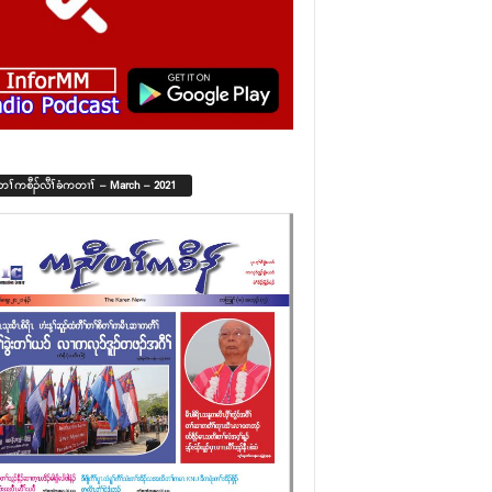
်တၢ်ကစီၣ်လီၢ်ခံကတၢၢ် – March – 2021