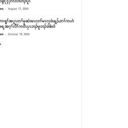
ိၥ်ခွါ(၄)ဂၤလၢဟံၣ်ပူၤ
-
ews
August 17, 2024
ကရူၢ်အပူၤတၢ်မ့ဆဲးမၤလၢၢ်မၤလ့ဒံးန့ၣ်,တၢ်ကဟံ
ရ့အဂ့ၢ်လီၢ်ကဝီၤပှၤဘၣ်မူဘၣ်ဒါစံးဝဲ
-
ews
October 19, 2024