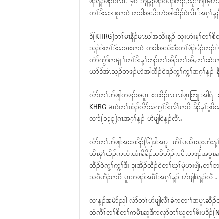
ဖီၣ်န့ၣ်ဖီၣ်၀ဲလီၤႉ မ့၀ံၤဘျီန့ၣ်ဖီၣ်၀ဲပီၣ်တၣ်ႇသုးကျိၤမ့
တၢ်ဒီသဒၢစုက၀ဲၤတခါအသိးဟဲအါထီၣ်၀ဲလီၤ”အဂ့ၢ်န့ၣ် စ
ဒ်(KHRG)တၢ်မၤနီၣ်မၤဃါအသိးန့ၣ် သုးဟံးန့ၢ်တၢ်စိ
သ့ၣ်ဒ်တၢ်ဒီသဒၢစုက၀ဲၤတခါအသိးဒီးတၢ်ဖီၣ်ပီၣ်တၣ််
တဲာ်ကွံာ်ကမျၢၢ်တၢ်ဒိးန့ၢ်ဘၣ်တၢ်အီၣ်တၢ်အီႇတၢ်ဆဲးကျ
ယာ်ဒ်အံၤသ့ၣ်တဖၣ်ဟဲအါထီၣ်၀ဲဒၣ်ကွ့ၢ်ကွ့ၢ်အဂ့ၢ်န့ၣ် နီ
လံာ်တၢ်ပာ်ဖျါတဖၣ်အပူၤ စးထီၣ်လၢလါဖ့ၤဘြူၤအါရံၤ 
KHRG မၤ၀ဲတၢ်ထံၣ်လိာ်သံကွၢ်ဒီးလီၢ်က၀ီၤခိၣ်နၢ်ဒူဖ
လၢာ်(၁၃၃)ဂၤအဂ့ၢ်န့ၣ် ပာ်ဖျါ၀ဲန့ၣ်လီၤႉ
လံာ်တၢ်ပာ်ဖျါအဆၢဒိၣ်(၆)ခါအပူၤ ကီၢ်ပယီၤသုးဟံး
ယီၤမုၢ်ထီၣ်ကလံၤထံးခိခိၣ်သ၀ီဟီၣ်က၀ီၤတဖၣ်အပူၤဆံးလ
ထီၣ်၀ဲကွ့ၢ်ကွ့ၢ်ဒီး ဒုးအိၣ်ထီၣ်၀ဲတၢ်ဃ့ၢ်မှံဟးဖျိးႇ
သ၀ီဟီၣ်က၀ီၤပူၤတဖၣ်အဂီၢ်အဂ့ၢ်န့ၣ် ပာ်ဖျါ၀ဲန့ၣ်လီၤႉ
လၢန့ၣ်အမဲာ်ညါ လံာ်တၢ်ပာ်ဖျါလီၢ်ခံကတၢၢ်အပူၤဆီ
ထံကီၢ်တၢ်စိတၢ်ကမီၤဆူဒီကလုာ်တၢ်ဃူတၢ်ဖိးပဒိၣ်(