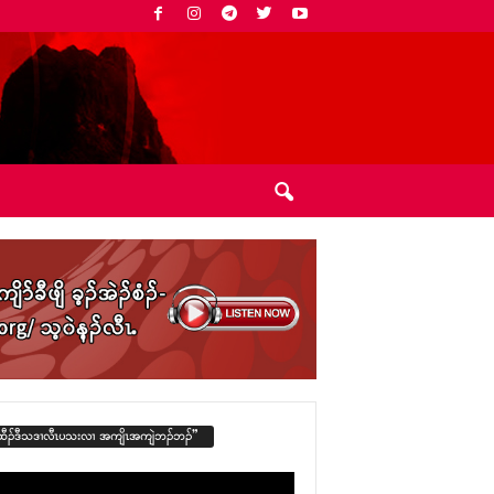
ထီၣ်ဒီသဒၢလီၤပသးလၢ အကျိၤအကျဲဘၣ်ဘၣ်”