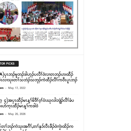
TOR PICKS
A)ၦၤဘၣ်မူဘၣ်ဒါဟ့ၣ်ပလီၢ်၀ဲလၢတဘၣ်ဟးထီၣ်
ီၤလၢသုးတၢ်သဘံၣ်သဘုၣ်ကဲထီၣ်လီၢ်က၀ီၤပူၤဘၣ်
-
ews
May 17, 2022
 ၄)အပှၤထီၣ်မၤန့ၢ်မိဒီၢ်ဝ့ၢ်ဝံၤဃုလါဘျဲၣ်လီၢ်ခံပ
းဟဲက့ၤထီၣ်မၤန့ၢ်ကဒါဝဲ
-
ews
May 20, 2026
်တၢ်ဘၣ်ကဲသုးအဂီၢ်,တၢ်နုၥ်လီၤဖီၣ်ဝဲကၠဲးထိၣ်က