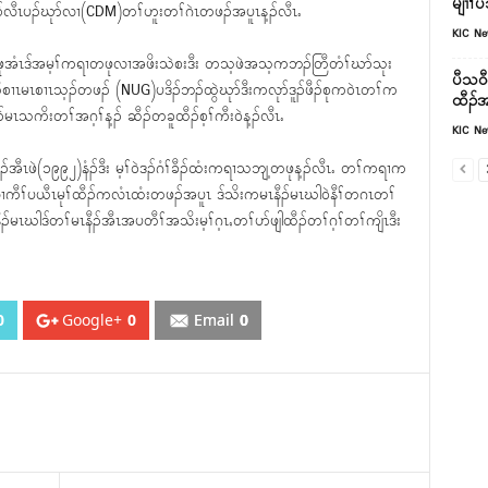
မျၢၢ်ပ
ာ်လီၤပၣ်ဃုာ်လၢ(CDM)တၢ်ဟူးတၢ်ဂဲၤတဖၣ်အပူၤန့ၣ်လီၤႉ
KIC N
ၤတဖုအံၤဒ်အမ့ၢ်ကရၢတဖုလၢအဖိးသဲစးဒီး တသ့ဖဲအသ့ကဘၣ်တြီတံၢ်ဃာ်သုး
ပီသဝီ
တိစၢၤမၤစၢၤသ့ၣ်တဖၣ် (NUG)ပဒိၣ်ဘၣ်ထွဲဃုာ်ဒီးကလုာ်ဒူၣ်ဖီၣ်စုက၀ဲၤတၢ်က
ထီၣ်အ
မၤသကိးတၢ်အဂ့ၢ်န့ၣ် ဆီၣ်တခူထီၣ်စ့ၢ်ကီး၀ဲန့ၣ်လီၤႉ
KIC N
်အီၤဖဲ(၁၉၉၂)နံၣ်ဒီး မ့ၢ်၀ဲဒၣ်ဂံၢ်ခီၣ်ထံးကရၢသဘျ့တဖုန့ၣ်လီၤႉ တၢ်ကရၢက
ၢကီၢ်ပယီၤမုၢ်ထီၣ်ကလံၤထံးတဖၣ်အပူၤ ဒ်သိးကမၤနီၣ်မၤဃါ၀ဲနီၢ်တဂၤတၢ်
နီၣ်မၤဃါဒ်တၢ်မၤနီၣ်အီၤအပတီၢ်အသိးမ့ၢ်ဂ့ၤႇတၢ်ပာ်ဖျါထီၣ်တၢ်ဂ့ၢ်တၢ်ကျိၤဒီး
0
Google+
0
Email
0