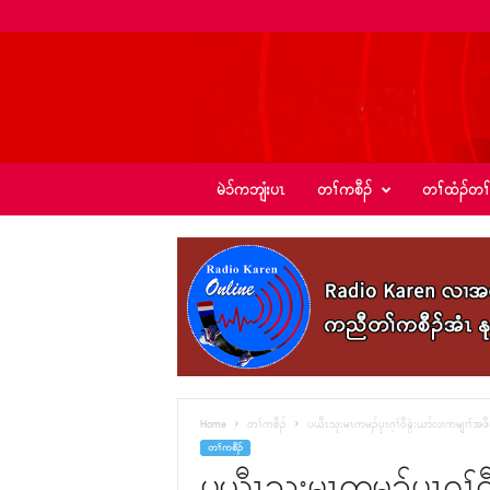
ခ့
မဲၥ်ကဘျံးပၤ
တၢ်ကစီၣ်
တၢ်ထံၣ်တၢ
ၣ်
အဲ
း
စံ
ၣ်
–
K
I
C
N
e
Home
တၢ်ကစီၣ်
ပယီၤသုးမၤကမၣ်ၦၤဂ့ၢ်၀ီခွဲးယာ်လၢကမျၢၢ်အဖီခ
w
တၢ်ကစီၣ်
s
ပယီၤသုးမၤကမၣ်ၦၤဂ့ၢ်၀