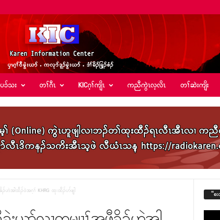
်ပၥ်သး
တၢ်ဂီၤ
KICဂ့ၢ်ကျိၤ
ကညီကွဲၤလ့လိၤ
တၢ်ဆဲးကျိး
ိၣ်ဟဲအါထီၣ်၀ဲအဂ့ၢ် KHRG ထုးထီၣ်ပာ်ဖျါ
“စး
ီခွဲးယာ်လၢကမျၢၢ်အဖီခိၣ်ဟဲအါ
Video