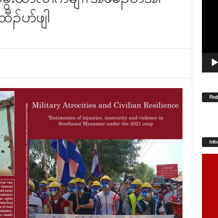
Player
ီၣ်ပာ်ဖျါ
Fin
Inf