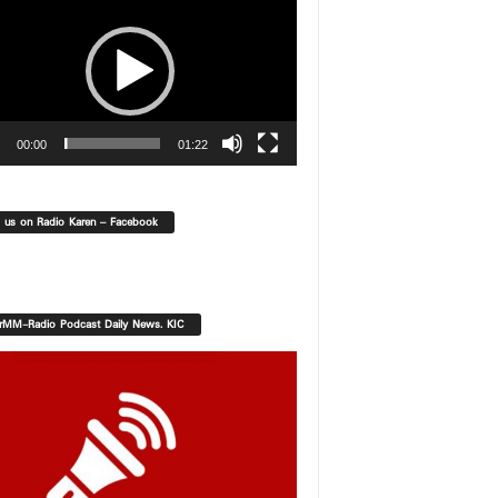
00:00
01:22
d us on Radio Karen – Facebook
orMM-Radio Podcast Daily News. KIC