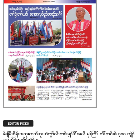
EDITOR PICKS
ခီဖျိမီၤစိရိၤအသုးကဘီယူၤဟဲကွံာ်လီၤကဒီးမ့ၣ်ပိၢ်အဃိ မုၢ်တြီၢ် လီၢ်က၀ီၤဖိ ၃၀၀ ဘျဲၣ်