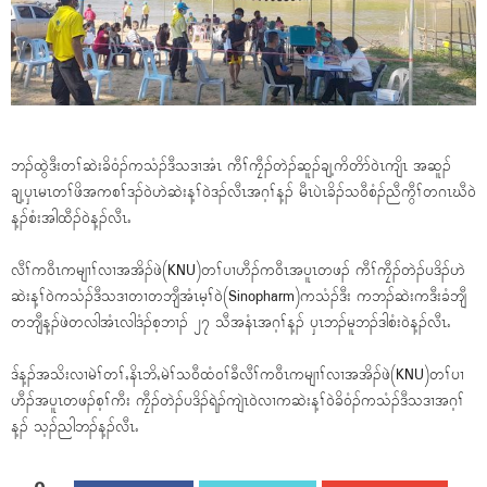
ဘၣ်ထွဲဒီးတၢ်ဆဲးခိ၀ံၣ်ကသံၣ်ဒီသဒၢအံၤ ကီၢ်ကၠီၣ်တဲၣ်ဆူၣ်ချ့ကိတိာ်၀ဲၤကျိၤ အဆူၣ်
ချ့ၦၤမၤတၢ်ဖိအကစၢ်ဒၣ်၀ဲဟဲဆဲးန့ၢ်၀ဲဒၣ်လီၤအဂ့ၢ်န့ၣ် မီၤပဲၤခိၣ်သ၀ီစံၣ်ညီကွီၢ်တဂၤဃီ၀ဲ
န့ၣ်စံးအါထီၣ်၀ဲန့ၣ်လီၤႉ
လီၢ်က၀ီၤကမျၢၢ်လၢအအိၣ်ဖဲ(KNU)တၢ်ပၢဟီၣ်က၀ီၤအပူၤတဖၣ် ကီၢ်ကၠီၣ်တဲၣ်ပဒိၣ်ဟဲ
ဆဲးန့ၢ်၀ဲကသံၣ်ဒီသဒၢတၢတဘျီအံၤမ့ၢ်၀ဲ(Sinopharm)ကသံၣ်ဒီး ကဘၣ်ဆဲးကဒီးခံဘျီ
တဘျီန့ၣ်ဖဲတလါအံၤလါဒံၣ်စ့ဘၢၣ် ၂၇ သီအနံၤအဂ့ၢ်န့ၣ် ၦၤဘၣ်မူဘၣ်ဒါစံး၀ဲန့ၣ်လီၤႉ
ဒ်န့ၣ်အသိးလၢမဲၢ်တၢ်ႇနိၤဘိႇမဲၢ်သ၀ီထံ၀ၢ်ခီလီၢ်က၀ီၤကမျၢၢ်လၢအအိၣ်ဖဲ(KNU)တၢ်ပၢ
ဟီၣ်အပူၤတဖၣ်စ့ၢ်ကီး ကၠီၣ်တဲၣ်ပဒိၣ်ရဲၣ်ကျဲၤ၀ဲလၢကဆဲးန့ၢ်၀ဲခိ၀ံၣ်ကသံၣ်ဒီသဒၢအဂ့ၢ်
န့ၣ် သ့ၣ်ညါဘၣ်န့ၣ်လီၤႉ