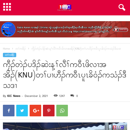
Home
တၢ်ကစီၣ်
ကၠီၣ်တဲၣ်ပဒိၣ်ဆဲးန့ၢ်လီၢ်က၀ီၤဖိလၢအအိၣ်(KNU)တၢ်ပၢဟီၣ်က၀ီၤပူၤခိ၀ံၣ်ကသံၣ်ဒီသဒၢ
တၢ်ကစီၣ်
ကၠီၣ်တဲၣ်ပဒိၣ်ဆဲးန့ၢ်လီၢ်က၀ီၤဖိလၢအ
အိၣ်(KNU)တၢ်ပၢဟီၣ်က၀ီၤပူၤခိ၀ံၣ်ကသံၣ်ဒီ
သဒၢ
By
KIC News
-
December 2, 2021
1247
0