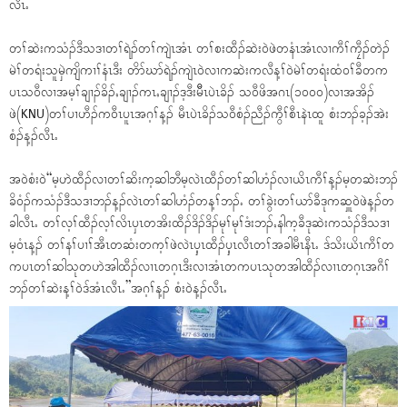
လီၤႉ
တၢ်ဆဲးကသံၣ်ဒီသဒၢတၢ်ရဲၣ်တၢ်ကျဲၤအံၤ တၢ်စးထီၣ်ဆဲး၀ဲဖဲတနံၤအံၤလၢကီၢ်ကၠီၣ်တဲၣ်
မဲၢ်တရံးသူမှဲကျိကၢၢ်နံၤဒီး တိာ်ဃာ်ရဲၣ်ကျဲၤ၀ဲလၢကဆဲးကလီန့ၢ်၀ဲမဲၢ်တရံးထံ၀ၢ်ခီတက
ပၤသ၀ီလၢအမ့ၢ်ချၢၣ်ခိၣ်ႇချၢၣ်ကၤႇချၢၣ်ဒ့ဒီးမီီၤပဲၤခိၣ် သ၀ီဖိအဂၤ(၁၀၀၀)လၢအအိၣ်
ဖဲ(KNU)တၢ်ပၢဟီၣ်က၀ီၤပူၤအဂ့ၢ်န့ၣ် မီၤပဲၤခိၣ်သ၀ီစံၣ်ညီၣ်ကွီၢ်စီၤနဲၤထူ စံးဘၣ်ခ့ၣ်အဲး
စံၣ်န့ၣ်လီၤႉ
အ၀ဲစံး၀ဲ“မ့ဟဲထီၣ်လၢတၢ်ဆိးက့ဆါဘီမ့လဲၤထီၣ်တၢ်ဆါဟံၣ်လၢယိၤကီၢ်န့ၣ်မ့တဆဲးဘၣ်
ခိ၀ံၣ်ကသံၣ်ဒီသဒၢဘၣ်န့ၣ်လဲၤတၢ်ဆါဟံၣ်တန့ၢ်ဘၣ်ႉ တၢ်ခွဲးတၢ်ယာ်ခီဒုကဆှူ၀ဲဖဲန့ၣ်တ
ခါလီၤႉ တၢ်လ့ၢ်ထီၣ်လ့ၢ်လိၤၦၤတအိးထီၣ်ဒိၣ်ဒိၣ်မုၢ်မုၢ်ဒံးဘၣ်ႇနါက့ခီဒုဆဲးကသံၣ်ဒီသဒၢ
မ့၀ံၤန့ၣ် တၢ်နၢ်ပၢၢ်အီၤတဆံးတက့ၢ်ဖဲလဲၤၦ့ၤထီၣ်ၦ့ၤလီၤတၢ်အခါမီၤနီၤႉ ဒ်သိးယိၤကီၢ်တ
ကပၤတၢ်ဆါသုတဟဲအါထီၣ်လၢၤတဂ့ၤဒီးလၢအံၤတကပၤသုတအါထီၣ်လၢၤတဂ့ၤအဂီၢ်
ဘၣ်တၢ်ဆဲးန့ၢ်၀ဲဒ်အံၤလီၤႉ”အဂ့ၢ်န့ၣ် စံး၀ဲန့ၣ်လီၤႉ