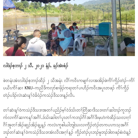
လါဒံၣ်စ့ဘၢၣ် ၂ သီႇ ၂၀၂၁ နံၣ်ႇ ခ့ၣ်အဲးစံၣ်
ဖဲတနံၤအံၤလါဒံၣ်စ့ဘၢၣ်ထီၣ် ၂ သီအနံၤ လီၢ်က၀ီၤကမျၢၢ်လၢအအိၣ်ဖဲကီၢ်ကၠီၣ်တဲၣ်-ကီၢ်
ပယီၤကီၢ်ဆၢ KNU-ကညီဒီကလုာ်စၢဖှိၣ်ကရၢတၢ်ပၢဟီၣ်က၀ီၤအပူၤတဖၣ် ကီၢ်ကၠီၣ်
တဲၣ်ပဒိၣ်လဲၤဆဲးန့ၢ်၀ဲခိ၀ံၣ်ကသံၣ်ဒီသဒၢန့ၣ်လီၤႉ
တၢ်ဆဲးန့ၢ်၀ဲကသံၣ်ဒီသဒၢအတၢ်ပညိၣ်မ့ၢ်၀ဲဒ်သိးတၢ်တြီဆၢဒီသဒၢတၢ်ဆါဘၣ်ကူဘၣ်
ဂာ်လၢကီၢ်ဆၢကန့ၢ်အဂီၢ်ႇဒ်သိးဆါတၢ်ၦ့ၤတၢ်ကဘၣ်ဂီၢ်အဂီၢ်ဒီးမ့ဟဲကဲထီၣ်သးလၢဂ့ၢ်
ဂီၢ်အူတၢ်အိၣ်ဆူၣ်အိၣ်ချ့န့ၣ် ကလဲၤကူစါယါဘျါသးလၢကၠီၣ်တဲၣ်တကပၤကသ့အဂီၢ်
ဘၣ်တၢ်ဆဲးန့ၢ်၀ဲကသံၣ်ဒီသဒၢအံၤလီၤအဂ့ၢ်န့ၣ် ကၠီၣ်တဲၣ်ၦၤဘၣ်မူဘၣ်ဒါတဖၣ်စံး၀ဲန့ၣ်