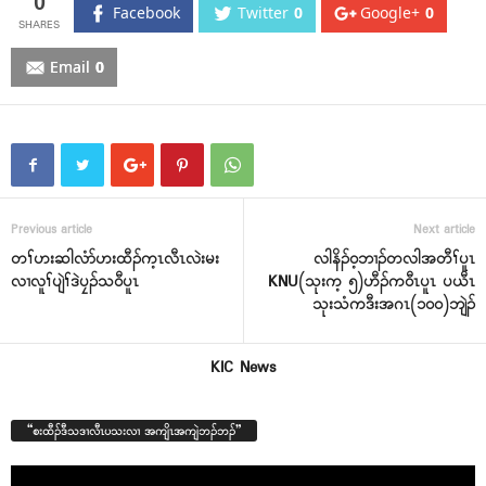
0
Facebook
Twitter
0
Google+
0
Email
0
Previous article
Next article
တၢ်ဟးဆါလံာ်ဟးထီၣ်က့ၤလီၤလဲးမး
လါနိၣ်၀့ဘၢၣ်တလါအတီၢ်ပူၤ
လၢလူၢ်ပျဲၢ်ဒဲပၠၣ်သ၀ီပူၤ
KNU(သုးက့ ၅)ဟီၣ်က၀ီၤပူၤ ပယီၤ
သုးသံကဒီးအဂၤ(၁၀၀)ဘျဲၣ်
KIC News
“စးထီၣ်ဒီသဒၢလီၤပသးလၢ အကျိၤအကျဲဘၣ်ဘၣ်”
Video