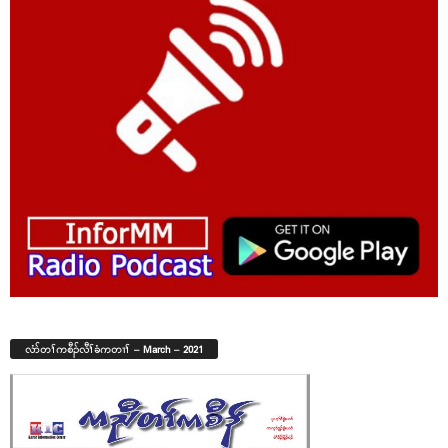
လံာ်တၢ်ကစီၣ်လီၢ်ခံကတၢၢ် – March – 2021