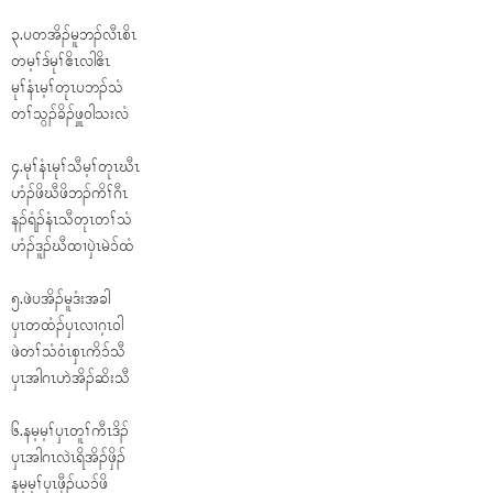
၃.ပတအိၣ်မူဘၣ်လီၤစိၤ
တမ့ၢ်ဒ်မုၢ်ဧိၤလါဧိၤ
မုၢ်နံၤမ့ၢ်တုၤပဘၣ်သံ
တၢ်သွၣ်ခိၣ်ဖှူဝါသးလံ
၄.မုၢ်နံၤမုၢ်သီမ့ၢ်တုၤဃီၤ
ဟံၣ်ဖိဃီဖိဘၣ်ကိၢ်ဂီၤ
နၣ်ရံၣ်နံၤသီတုၤတၢ်သံ
ဟံၣ်ဒူၣ်ဃီထၢၦဲၤမဲ၁်ထံ
၅.ဖဲပအိၣ်မူဒံးအခါ
ၦၤတထံၣ်ၦၤလၢဂ့ၤဝါ
ဖဲတၢ်သံဝံၤစှၤကိ၁်သီ
ၦၤအါဂၤဟဲအိၣ်ဆိးသီ
၆.နမ့မ့ၢ်ၦၤတူၢ်ကီၤဒိၣ်
ၦၤအါဂၤလဲၤရိအိၣ်ဖှိၣ်
နမ့မ့ၢ်ၦၤဖှီၣ်ယ၁်ဖိ