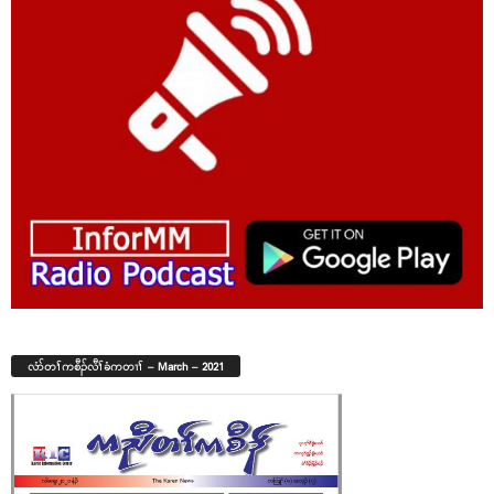
လံာ်တၢ်ကစီၣ်လီၢ်ခံကတၢၢ် – March – 2021