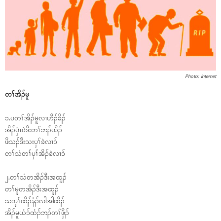
Photo: Internet
တၢ်အိၣ်မူ
၁.ပတၢ်အိၣ်မူလၢဟီၣ်ခိၣ်
အိၣ်ၦဲၤဝဲဒီးတၢ်ဘၣ်ယိၣ်
ဖိသၣ်ဒီးသးၦၢ်ခဲလၢ၁်
တၢ်သံတၢ်ၦၢ်အိၣ်ခဲလၢ၁်
၂.တၢ်သံတအိၣ်ဒီးအထူၣ်
တၢ်မူတအိၣ်ဒီးအထူၣ်
သးၦၢ်ထီၣ်နံၣ်လါအါထီၣ်
အိၣ်မူယံ၁်ထံၣ်ဘၣ်တၢ်ဖှီၣ်