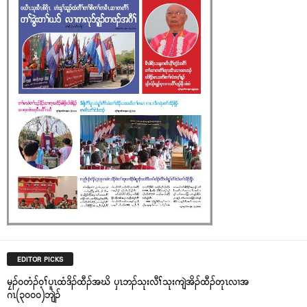
EDITOR PICKS
မၠၣ်၀တံၣ်၀့ၢ်ပူၤထံဒိၣ်ထီၣ်အဃိ ၦၤဘၣ်သုးလီၢ်သုးကျဲအိၣ်ထီၣ်တုၤလၢအ
ဂၤ(၃၀၀၀)ဘျဲၣ်