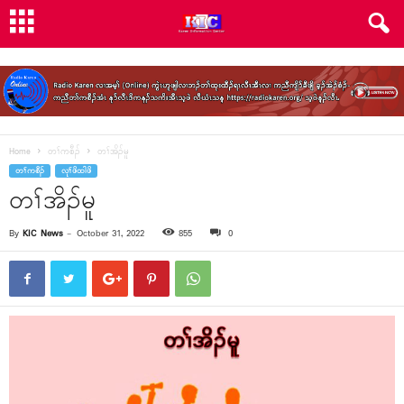
Home
တၢ်ကစီၣ်
တၢ်အိၣ်မူ
တၢ်ကစီၣ်
လုၢ်ဖိထါဖိ
တၢ်အိၣ်မူ
By
KIC News
-
October 31, 2022
855
0