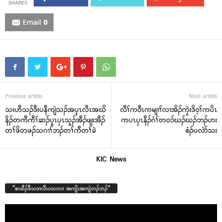
Email
0
Previous article
Next article
သးဟီသၣ်ဒီးပနီကျဲသၣ်အၦ့ၤလီၤအဃိ
လီၢ်က၀ီၤကမျၢၢ်လၢအိၣ်ကၠဲးဒိ၀့ၢ်ကပိၤ
နိၣ်တကီကီၢ်ဆၣ်ပူၤၦၤသူၣ်အီၣ်ဖျးအီၣ်
ကပၤၦၤနီၣ်ဂံၢ်တ၀၁်ဃၣ်ဃၣ်ဘၣ်ဟး
တၢ်ဖိတဖၣ်သဂၢၢ်ဘၣ်တၢ်ကီတၢ်ခဲ
စံၣ်ပလဲာ်သး
KIC News
“စးထီၣ်ဒီသဒၢလီၤပသးလၢ အကျိၤအကျဲဘၣ်ဘၣ်”
Video
Player