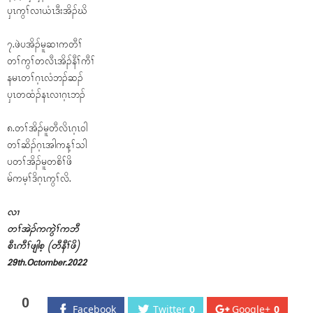
ၦၤကွၢ်လၢယံၤဒီးအိၣ်ဃိ
၇.ဖဲပအိၣ်မူဆၢကတီၢ်
တၢ်ကွၢ်တလီၤအိၣ်နီၢ်ကီၢ်
နမၤတၢ်ဂ့ၤလံဘၣ်ဆၣ်
ၦၤတထံၣ်နၤလၢဂ့ၤဘၣ်
၈.တၢ်အိၣ်မူတီလိၤဂ့ၤဝါ
တၢ်ဆိၣ်ဂ့ၤအါကန့ၢ်သါ
ပတၢ်အိၣ်မူတစိၢ်ဖိ
မ်ကမ့ၢ်ဒိဂ့ၤကွၢ်လိ.
လၢ
တၢ်အဲၣ်ကကွဲဲၢ်ကဘီ
စီၤကီၢ်ဖျါစ့ (တီနီၢ်ဖိ)
29th.Octomber.2022
0
Facebook
Twitter
0
Google+
0